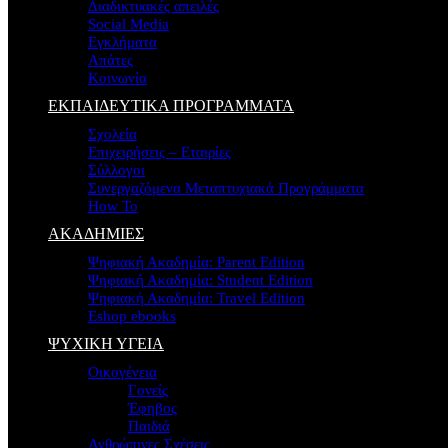
Διαδικτυακές απειλές
Social Media
Εγκλήματα
Απάτες
Κοινωνία
ΕΚΠΑΙΔΕΥΤΙΚΑ ΠΡΟΓΡΑΜΜΑΤΑ
Σχολεία
Επιχειρήσεις – Εταιρίες
Σύλλογοι
Συνεργαζόμενα Μεταπτυχιακά Προγράμματα
How To
ΑΚΑΔΗΜΙΕΣ
Ψηφιακή Ακαδημία: Parent Edition
Ψηφιακή Ακαδημία: Student Edition
Ψηφιακή Ακαδημία: Travel Edition
Eshop ebooks
ΨΥΧΙΚΗ ΥΓΕΙΑ
Οικογένεια
Γονείς
Έφηβος
Παιδιά
Ανθρώπινες Σχέσεις