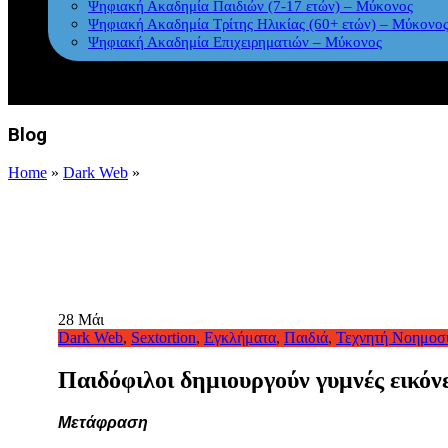
Ψηφιακή Ακαδημία Παιδιών (7-17 ετών) – Μύκονος
Ψηφιακή Ακαδημία Τρίτης Ηλικίας (60+ ετών) – Μύκονο
Ψηφιακή Ακαδημία Επιχειρηματιών – Μύκονος
Blog
Home
»
Dark Web
»
28
Μάι
Dark Web
,
Sextortion
,
Εγκλήματα
,
Παιδιά
,
Τεχνητή Νοημοσ
Παιδόφιλοι δημιουργούν γυμνές εικόν
Μετάφραση