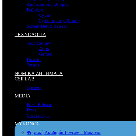
Διαδικτυακός Εθισμός
Bullying
Cyber
Σχολικός εκφοβισμός
Screen Detox Retreat
ΤΕΧΝΟΛΟΓΙΑ
Tech Review
Apps
Games
How to
Trends
ΝΟΜΙΚΑ ΖΗΤΗΜΑΤΑ
CSIi LAB
Έρευνες
MEDIA
Press Release
Press
Συνεντεύξεις
ΜΥΚΟΝΟΣ
Ψηφιακή Ακαδημία Γονέων – Μύκονος