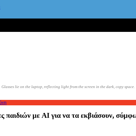
ς
Glasses lie on the laptop, reflecting light from the screen in the dark, copy space.
ύνη
ες παιδιών με AI για να τα εκβιάσουν, σύ