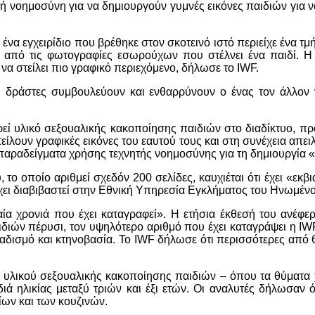
τή νοημοσύνη για να δημιουργούν γυμνές εικόνες παιδιών για 
 ένα εγχειρίδιο που βρέθηκε στον σκοτεινό ιστό περιείχε ένα 
 από τις φωτογραφίες εσωρούχων που στέλνει ένα παιδί. Η
 να στείλει πιο γραφικό περιεχόμενο, δήλωσε το IWF.
ι δράστες συμβουλεύουν και ενθαρρύνουν ο ένας τον άλλον 
ρεί υλικό σεξουαλικής κακοποίησης παιδιών στο διαδίκτυο, π
ίλουν γραφικές εικόνες του εαυτού τους και στη συνέχεια απε
ραδείγματα χρήσης τεχνητής νοημοσύνης για τη δημιουργία «
το οποίο αριθμεί σχεδόν 200 σελίδες, καυχιέται ότι έχει «εκβι
έχει διαβιβαστεί στην Εθνική Υπηρεσία Εγκλήματος του Ηνωμέν
ία χρονιά που έχει καταγραφεί». Η ετήσια έκθεσή του ανέφε
διών πέρυσι, τον υψηλότερο αριθμό που έχει καταγράψει η IWF
σαδισμό και κτηνοβασία. Το IWF δήλωσε ότι περισσότερες από 6
 υλικού σεξουαλικής κακοποίησης παιδιών – όπου τα θύματα 
ά ηλικίας μεταξύ τριών και έξι ετών. Οι αναλυτές δήλωσαν ό
ων και των κουζινών.