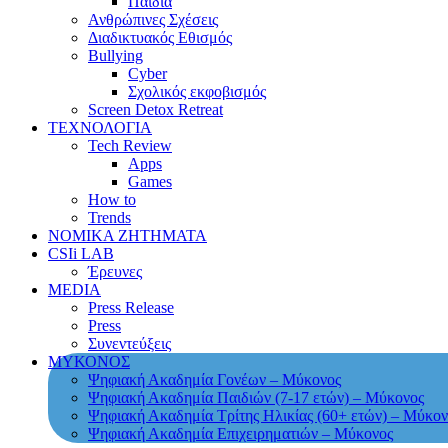
Παιδιά
Ανθρώπινες Σχέσεις
Διαδικτυακός Εθισμός
Bullying
Cyber
Σχολικός εκφοβισμός
Screen Detox Retreat
ΤΕΧΝΟΛΟΓΙΑ
Tech Review
Apps
Games
How to
Trends
ΝΟΜΙΚΑ ΖΗΤΗΜΑΤΑ
CSIi LAB
Έρευνες
MEDIA
Press Release
Press
Συνεντεύξεις
ΜΥΚΟΝΟΣ
Ψηφιακή Ακαδημία Γονέων – Μύκονος
Ψηφιακή Ακαδημία Παιδιών (7-17 ετών) – Μύκονος
Ψηφιακή Ακαδημία Τρίτης Ηλικίας (60+ ετών) – Μύκον
Ψηφιακή Ακαδημία Επιχειρηματιών – Μύκονος