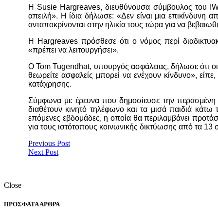
Η Susie Hargreaves, διευθύνουσα σύμβουλος του IW
απειλή». Η ίδια δήλωσε: «Δεν είναι μια επικίνδυνη α
ανταποκρίνονται στην ηλικία τους τώρα για να βεβαιωθ
Η Hargreaves πρόσθεσε ότι ο νόμος περί διαδικτυακ
«πρέπει να λειτουργήσει».
Ο Tom Tugendhat, υπουργός ασφάλειας, δήλωσε ότι οι 
θεωρείτε ασφαλείς μπορεί να ενέχουν κίνδυνο», είπε,
κατάχρησης.
Σύμφωνα με έρευνα που δημοσίευσε την περασμένη ε
διαθέτουν κινητό τηλέφωνο και τα μισά παιδιά κάτω 
επόμενες εβδομάδες, η οποία θα περιλαμβάνει προτάσ
για τους ιστότοπους κοινωνικής δικτύωσης από τα 13 σ
Previous Post
Next Post
Close
ΠΡΟΣΦΑΤΑ ΑΡΘΡΑ