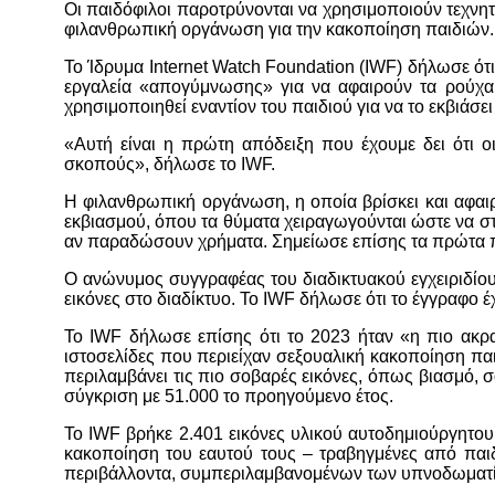
Οι παιδόφιλοι παροτρύνονται να χρησιμοποιούν τεχνη
φιλανθρωπική οργάνωση για την κακοποίηση παιδιών.
Το Ίδρυμα Internet Watch Foundation (IWF) δήλωσε ότι
εργαλεία «απογύμνωσης» για να αφαιρούν τα ρούχα
χρησιμοποιηθεί εναντίον του παιδιού για να το εκβιάσει
«Αυτή είναι η πρώτη απόδειξη που έχουμε δει ότι ο
σκοπούς», δήλωσε το IWF.
Η φιλανθρωπική οργάνωση, η οποία βρίσκει και αφαι
εκβιασμού, όπου τα θύματα χειραγωγούνται ώστε να στε
αν παραδώσουν χρήματα. Σημείωσε επίσης τα πρώτα πα
Ο ανώνυμος συγγραφέας του διαδικτυακού εγχειριδίου, 
εικόνες στο διαδίκτυο. Το IWF δήλωσε ότι το έγγραφο 
Το IWF δήλωσε επίσης ότι το 2023 ήταν «η πιο ακρα
ιστοσελίδες που περιείχαν σεξουαλική κακοποίηση παι
περιλαμβάνει τις πιο σοβαρές εικόνες, όπως βιασμό, 
σύγκριση με 51.000 το προηγούμενο έτος.
Το IWF βρήκε 2.401 εικόνες υλικού αυτοδημιούργητου
κακοποίηση του εαυτού τους – τραβηγμένες από παιδι
περιβάλλοντα, συμπεριλαμβανομένων των υπνοδωματί