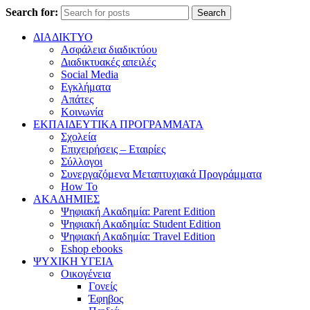
Search for:
Search
ΔΙΑΔΙΚΤΥΟ
Ασφάλεια διαδικτύου
Διαδικτυακές απειλές
Social Media
Εγκλήματα
Απάτες
Κοινωνία
ΕΚΠΑΙΔΕΥΤΙΚΑ ΠΡΟΓΡΑΜΜΑΤΑ
Σχολεία
Επιχειρήσεις – Εταιρίες
Σύλλογοι
Συνεργαζόμενα Μεταπτυχιακά Προγράμματα
How To
ΑΚΑΔΗΜΙΕΣ
Ψηφιακή Ακαδημία: Parent Edition
Ψηφιακή Ακαδημία: Student Edition
Ψηφιακή Ακαδημία: Travel Edition
Eshop ebooks
ΨΥΧΙΚΗ ΥΓΕΙΑ
Οικογένεια
Γονείς
Έφηβος