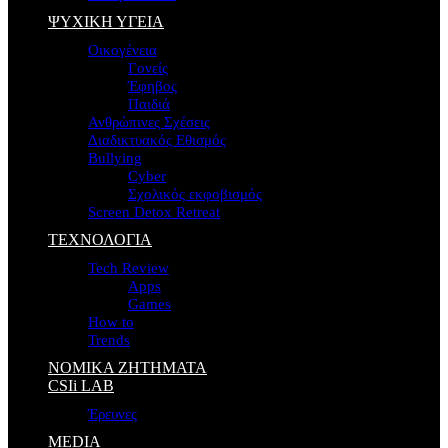
ΨΥΧΙΚΗ ΥΓΕΙΑ
Οικογένεια
Γονείς
Έφηβος
Παιδιά
Ανθρώπινες Σχέσεις
Διαδικτυακός Εθισμός
Bullying
Cyber
Σχολικός εκφοβισμός
Screen Detox Retreat
ΤΕΧΝΟΛΟΓΙΑ
Tech Review
Apps
Games
How to
Trends
ΝΟΜΙΚΑ ΖΗΤΗΜΑΤΑ
CSIi LAB
Έρευνες
MEDIA