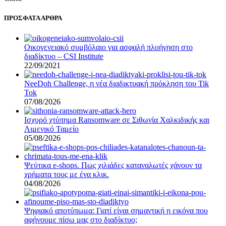
ΠΡΟΣΦΑΤΑ ΑΡΘΡΑ
Οικογενειακό συμβόλαιο για ασφαλή πλοήγηση στο
διαδίκτυο – CSI Institute
22/09/2021
NeeDoh Challenge, η νέα διαδικτυακή πρόκληση του Tik
Tok
07/08/2026
Ισχυρό χτύπημα Ransomware σε Σιθωνία Χαλκιδικής και
Λιμενικό Ταμείο
05/08/2026
Ψεύτικα e-shops. Πως χιλιάδες καταναλωτές χάνουν τα
χρήματα τους με ένα κλικ.
04/08/2026
Ψηφιακό αποτύπωμα: Γιατί είναι σημαντική η εικόνα που
αφήνουμε πίσω μας στο διαδίκτυο;