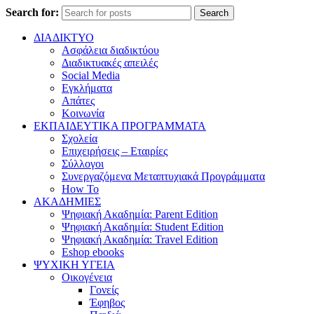
Search for:
Search
ΔΙΑΔΙΚΤΥΟ
Ασφάλεια διαδικτύου
Διαδικτυακές απειλές
Social Media
Εγκλήματα
Απάτες
Κοινωνία
ΕΚΠΑΙΔΕΥΤΙΚΑ ΠΡΟΓΡΑΜΜΑΤΑ
Σχολεία
Επιχειρήσεις – Εταιρίες
Σύλλογοι
Συνεργαζόμενα Μεταπτυχιακά Προγράμματα
How To
ΑΚΑΔΗΜΙΕΣ
Ψηφιακή Ακαδημία: Parent Edition
Ψηφιακή Ακαδημία: Student Edition
Ψηφιακή Ακαδημία: Travel Edition
Eshop ebooks
ΨΥΧΙΚΗ ΥΓΕΙΑ
Οικογένεια
Γονείς
Έφηβος