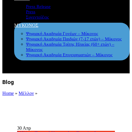
Press Release
Press
Συνεντεύξεις
ΜΥΚΟΝΟΣ
Ψηφιακή Ακαδημία Γονέων – Μύκονος
Ψηφιακή Ακαδημία Παιδιών (7-17 ετών) – Μύκονος
Ψηφιακή Ακαδημία Τρίτης Ηλικίας (60+ ετών) –
Μύκονος
Ψηφιακή Ακαδημία Επιχειρηματιών – Μύκονος
Blog
Home
»
Μέλλον
»
30
Απρ