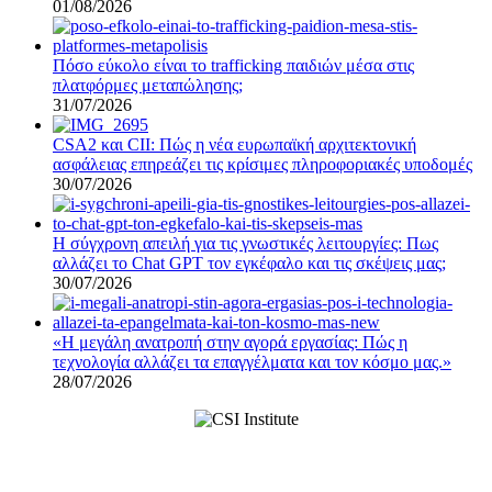
01/08/2026
Πόσο εύκολο είναι το trafficking παιδιών μέσα στις
πλατφόρμες μεταπώλησης;
31/07/2026
CSA2 και CII: Πώς η νέα ευρωπαϊκή αρχιτεκτονική
ασφάλειας επηρεάζει τις κρίσιμες πληροφοριακές υποδομές
30/07/2026
Η σύγχρονη απειλή για τις γνωστικές λειτουργίες: Πως
αλλάζει το Chat GPT τον εγκέφαλο και τις σκέψεις μας;
30/07/2026
«Η μεγάλη ανατροπή στην αγορά εργασίας: Πώς η
τεχνολογία αλλάζει τα επαγγέλματα και τον κόσμο μας.»
28/07/2026