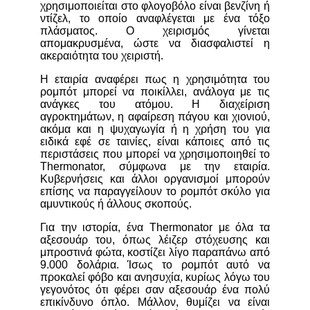
χρησιμοποιείται στο φλογοβόλο είναι βενζίνη ή
ντίζελ, το οποίο αναφλέγεται με ένα τόξο
πλάσματος. Ο χειρισμός γίνεται
απομακρυσμένα, ώστε να διασφαλιστεί η
ακεραιότητα του χειριστή.
Η εταιρία αναφέρει πως η χρησιμότητα του
ρομπότ μπορεί να ποικίλλει, ανάλογα με τις
ανάγκες του ατόμου. Η διαχείριση
αγροκτημάτων, η αφαίρεση πάγου και χιονιού,
ακόμα και η ψυχαγωγία ή η χρήση του για
ειδικά εφέ σε ταινίες, είναι κάποιες από τις
περιστάσεις που μπορεί να χρησιμοποιηθεί το
Thermonator, σύμφωνα με την εταιρία.
Κυβερνήσεις και άλλοι οργανισμοί μπορούν
επίσης να παραγγείλουν το ρομπότ σκύλο για
αμυντικούς ή άλλους σκοπούς.
Για την ιστορία, ένα Thermonator με όλα τα
αξεσουάρ του, όπως λέιζερ στόχευσης και
μπροστινά φώτα, κοστίζει λίγο παραπάνω από
9.000 δολάρια. Ίσως το ρομπότ αυτό να
προκαλεί φόβο και ανησυχία, κυρίως λόγω του
γεγονότος ότι φέρει σαν αξεσουάρ ένα πολύ
επικίνδυνο όπλο. Μάλλον, θυμίζει να είναι