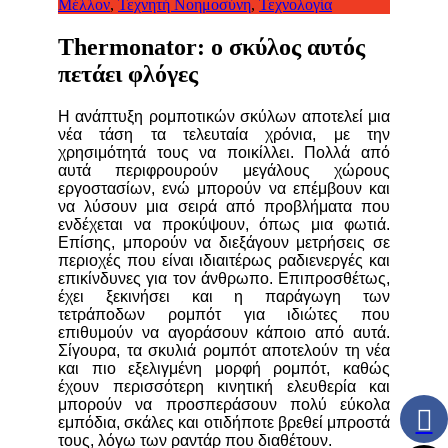
Μέλλον
,
Τεχνητή Νοημοσύνη
,
Τεχνολογία
Thermonator: ο σκύλος αυτός
πετάει φλόγες
Η ανάπτυξη ρομποτικών σκύλων αποτελεί μια
νέα τάση τα τελευταία χρόνια, με την
χρησιμότητά τους να ποικίλλει. Πολλά από
αυτά περιφρουρούν μεγάλους χώρους
εργοστασίων, ενώ μπορούν να επέμβουν και
να λύσουν μια σειρά από προβλήματα που
ενδέχεται να προκύψουν, όπως μια φωτιά.
Επίσης, μπορούν να διεξάγουν μετρήσεις σε
περιοχές που είναι ιδιαιτέρως ραδιενεργές και
επικίνδυνες για τον άνθρωπο. Επιπροσθέτως,
έχει ξεκινήσει και η παράγωγη των
τετράποδων ρομπότ για ιδιώτες που
επιθυμούν να αγοράσουν κάποιο από αυτά.
Σίγουρα, τα σκυλιά ρομπότ αποτελούν τη νέα
και πιο εξελιγμένη μορφή ρομπότ, καθώς
έχουν περισσότερη κινητική ελευθερία και
μπορούν να προσπεράσουν πολύ εύκολα
εμπόδια, σκάλες και οτιδήποτε βρεθεί μπροστά
τους, λόγω των ραντάρ που διαθέτουν.