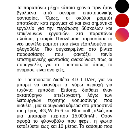
Τα παραπάνω μέχρι κάποια χρόνια πριν ήταν
βγαλμένα από σενάρια επιστημονικής
φαντασίας. Όμως, οι σκύλοι ρομπότ
αποτελούν κάτι πραγματικό και ένα σημαντικό
εργαλείο για την περάτωση δύσκολων και
επικίνδυνων εργασιών. Στα παραπάνω
πλαίσια, η εταιρία Throwflame παρουσίασε το
νέο μοντέλο ρομπότ που είναι εξοπλισμένο με
φλογοβόλο! Πιο συγκεκριμένα, στο βίντεο
παρουσίασης που φαντάζει ταινία
επιστημονικής φαντασίας ανακοίνωσε πως οι
παραγγελίες για το Thermonator, όπως το
ονόμασε, είναι ανοιχτές.
Το Thermonator διαθέτει 4D LiDAR, για να
μπορεί να σκανάρει τη γύρω περιοχή για
τυχόντα εμπόδια. Επίσης, διαθέτει έναν
οκταπύρηνο επεξεργαστή, λόγω των
λειτουργιών τεχνητής νοημοσύνης που
διαθέτει, μια ευρυγώνια κάμερα στο μπροστινό
του μέρος, 4G, Wi-Fi 6 και Bluetooth, αλλά, και
μια μπαταρία περίπου 15.000mAh. Όσον
αφορά το φλογοβόλο που φέρει, η φωτιά
εκτοξεύεται έως και 10 μέτρα. Το καύσιμο που