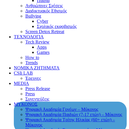
Παιδιά
Ανθρώπινες Σχέσεις
Διαδικτυακός Εθισμός
Bullying
Cyber
Σχολικός εκφοβισμός
Screen Detox Retreat
ΤΕΧΝΟΛΟΓΙΑ
Tech Review
Apps
Games
How to
Trends
ΝΟΜΙΚΑ ΖΗΤΗΜΑΤΑ
CSIi LAB
Έρευνες
MEDIA
Press Release
Press
Συνεντεύξεις
ΜΥΚΟΝΟΣ
Ψηφιακή Ακαδημία Γονέων – Μύκονος
Ψηφιακή Ακαδημία Παιδιών (7-17 ετών) – Μύκονος
Ψηφιακή Ακαδημία Τρίτης Ηλικίας (60+ ετών) –
Μύκονος