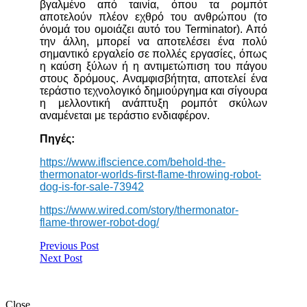
βγαλμένο από ταινία, όπου τα ρομπότ
αποτελούν πλέον εχθρό του ανθρώπου (το
όνομά του ομοιάζει αυτό του Terminator). Από
την άλλη, μπορεί να αποτελέσει ένα πολύ
σημαντικό εργαλείο σε πολλές εργασίες, όπως
η καύση ξύλων ή η αντιμετώπιση του πάγου
στους δρόμους. Αναμφισβήτητα, αποτελεί ένα
τεράστιο τεχνολογικό δημιούργημα και σίγουρα
η μελλοντική ανάπτυξη ρομπότ σκύλων
αναμένεται με τεράστιο ενδιαφέρον.
Πηγές:
https://www.iflscience.com/behold-the-
thermonator-worlds-first-flame-throwing-robot-
dog-is-for-sale-73942
https://www.wired.com/story/thermonator-
flame-thrower-robot-dog/
Previous Post
Next Post
Close