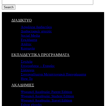
Search
ΔΙΑΔΙΚΤΥΟ
Ασφάλεια διαδικτύου
Διαδικτυακές απειλές
Social Media
Εγκλήματα
Απάτες
Κοινωνία
ΕΚΠΑΙΔΕΥΤΙΚΑ ΠΡΟΓΡΑΜΜΑΤΑ
Σχολεία
Επιχειρήσεις – Εταιρίες
Σύλλογοι
Συνεργαζόμενα Μεταπτυχιακά Προγράμματα
How To
ΑΚΑΔΗΜΙΕΣ
Ψηφιακή Ακαδημία: Parent Edition
Ψηφιακή Ακαδημία: Student Edition
Ψηφιακή Ακαδημία: Travel Edition
Eshop ebooks