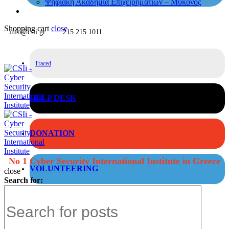
Ψηφιακή Ακαδημία Επιχειρηματιών – Μύκονος
Shopping cart
close
info@csii.gr
215 215 1011
Traced
HELP DESK
DONATION
No 1 Cyber Security International Institute in Greece
VOLUNTEERING
close
Search for: