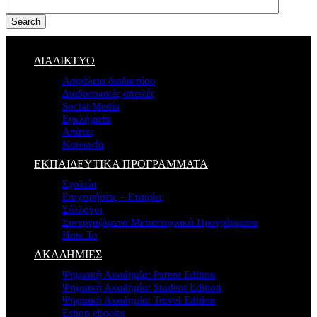
Search
ΔΙΑΔΙΚΤΥΟ
Ασφάλεια διαδικτύου
Διαδικτυακές απειλές
Social Media
Εγκλήματα
Απάτες
Κοινωνία
ΕΚΠΑΙΔΕΥΤΙΚΑ ΠΡΟΓΡΑΜΜΑΤΑ
Σχολεία
Επιχειρήσεις – Εταιρίες
Σύλλογοι
Συνεργαζόμενα Μεταπτυχιακά Προγράμματα
How To
ΑΚΑΔΗΜΙΕΣ
Ψηφιακή Ακαδημία: Parent Edition
Ψηφιακή Ακαδημία: Student Edition
Ψηφιακή Ακαδημία: Travel Edition
Eshop ebooks