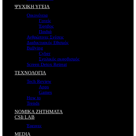
ΨΥΧΙΚΗ ΥΓΕΙΑ
Οικογένεια
Γονείς
Έφηβος
Παιδιά
Ανθρώπινες Σχέσεις
Διαδικτυακός Εθισμός
Bullying
Cyber
Σχολικός εκφοβισμός
Screen Detox Retreat
ΤΕΧΝΟΛΟΓΙΑ
Tech Review
Apps
Games
How to
Trends
ΝΟΜΙΚΑ ΖΗΤΗΜΑΤΑ
CSIi LAB
Έρευνες
MEDIA