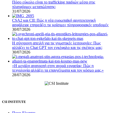
Πόσο εύκολο είναι το trafficking παιδιών μέσα στις
πλατφόρμες μεταπώλησης;
31/07/2026
CSA2 και CII: Πώς η νέα ευρωπαϊκή αρχιτεκτονική
ασφάλειας επηρεάζει τις κρίσιμες πληροφοριακές υποδομές
30/07/2026
Η σύγχρονη απειλή για τις γνωστικές λειτουργίες: Πως
αλλάζει το Chat GPT τον εγκέφαλο και τις σκέψεις μας;
30/07/2026
«Η μεγάλη ανατροπή στην αγορά εργασίας: Πώς η
τεχνολογία αλλάζει τα επαγγέλματα και τον κόσμο μας.»
28/07/2026
CSI INSTITUTE
Ποιοι Είμαστε