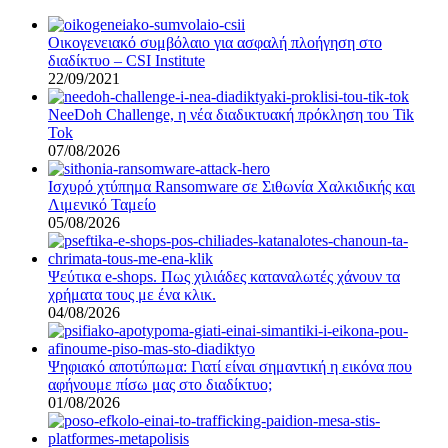
Οικογενειακό συμβόλαιο για ασφαλή πλοήγηση στο
διαδίκτυο – CSI Institute
22/09/2021
NeeDoh Challenge, η νέα διαδικτυακή πρόκληση του Tik
Tok
07/08/2026
Ισχυρό χτύπημα Ransomware σε Σιθωνία Χαλκιδικής και
Λιμενικό Ταμείο
05/08/2026
Ψεύτικα e-shops. Πως χιλιάδες καταναλωτές χάνουν τα
χρήματα τους με ένα κλικ.
04/08/2026
Ψηφιακό αποτύπωμα: Γιατί είναι σημαντική η εικόνα που
αφήνουμε πίσω μας στο διαδίκτυο;
01/08/2026