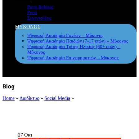
Press Release
Press
Συνεντεύξεις
ΜΥΚΟΝΟΣ
Ψηφιακή Ακαδημία Γονέων – Μύκονος
Ψηφιακή Ακαδημία Παιδιών (7-17 ετών) – Μύκονος
Ψηφιακή Ακαδημία Τρίτης Ηλικίας (60+ ετών) –
Μύκονος
Ψηφιακή Ακαδημία Επιχειρηματιών – Μύκονος
Blog
Home
»
Διαδίκτυο
»
Social Media
»
27
Οκτ