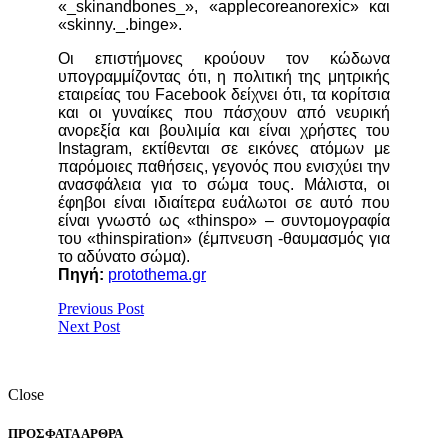
«_skinandbones_», «applecoreanorexic» και
«skinny._.binge».
Οι επιστήμονες κρούουν τον κώδωνα
υπογραμμίζοντας ότι, η πολιτική της μητρικής
εταιρείας του Facebook δείχνει ότι, τα κορίτσια
και οι γυναίκες που πάσχουν από νευρική
ανορεξία και βουλιμία και είναι χρήστες του
Ιnstagram, εκτίθενται σε εικόνες ατόμων με
παρόμοιες παθήσεις, γεγονός που ενισχύει την
ανασφάλεια για το σώμα τους. Μάλιστα, οι
έφηβοι είναι ιδιαίτερα ευάλωτοι σε αυτό που
είναι γνωστό ως «thinspo» – συντομογραφία
του «thinspiration» (έμπνευση -θαυμασμός για
το αδύνατο σώμα).
Πηγή:
protothema.gr
Previous Post
Next Post
Close
ΠΡΟΣΦΑΤΑ ΑΡΘΡΑ