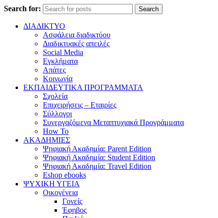
Search for:
Search
ΔΙΑΔΙΚΤΥΟ
Ασφάλεια διαδικτύου
Διαδικτυακές απειλές
Social Media
Εγκλήματα
Απάτες
Κοινωνία
ΕΚΠΑΙΔΕΥΤΙΚΑ ΠΡΟΓΡΑΜΜΑΤΑ
Σχολεία
Επιχειρήσεις – Εταιρίες
Σύλλογοι
Συνεργαζόμενα Μεταπτυχιακά Προγράμματα
How To
ΑΚΑΔΗΜΙΕΣ
Ψηφιακή Ακαδημία: Parent Edition
Ψηφιακή Ακαδημία: Student Edition
Ψηφιακή Ακαδημία: Travel Edition
Eshop ebooks
ΨΥΧΙΚΗ ΥΓΕΙΑ
Οικογένεια
Γονείς
Έφηβος