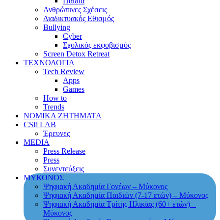
Παιδιά
Ανθρώπινες Σχέσεις
Διαδικτυακός Εθισμός
Bullying
Cyber
Σχολικός εκφοβισμός
Screen Detox Retreat
ΤΕΧΝΟΛΟΓΙΑ
Tech Review
Apps
Games
How to
Trends
ΝΟΜΙΚΑ ΖΗΤΗΜΑΤΑ
CSIi LAB
Έρευνες
MEDIA
Press Release
Press
Συνεντεύξεις
ΜΥΚΟΝΟΣ
Ψηφιακή Ακαδημία Γονέων – Μύκονος
Ψηφιακή Ακαδημία Παιδιών (7-17 ετών) – Μύκονος
Ψηφιακή Ακαδημία Τρίτης Ηλικίας (60+ ετών) –
Μύκονος