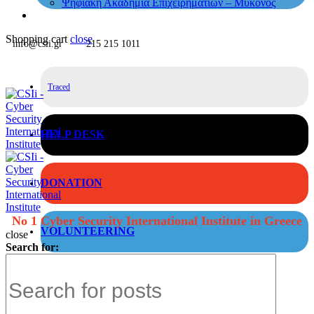
Ψηφιακή Ακαδημία Επιχειρηματιών – Μύκονος
Shopping cart
close
info@csii.gr
215 215 1011
Traced
HELP DESK
DONATION
No 1 Cyber Security International Institute in Greece
VOLUNTEERING
close
Search for: