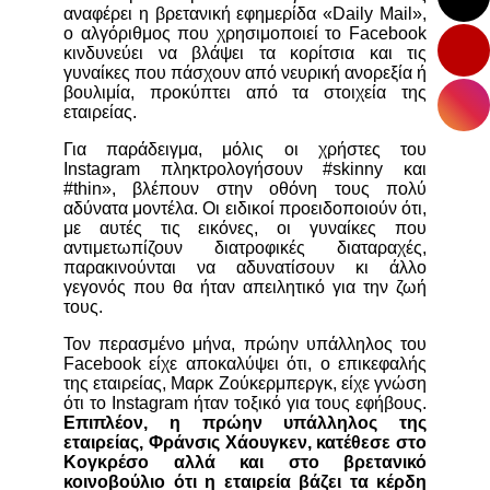
αναφέρει η βρετανική εφημερίδα «Daily Mail»,
o αλγόριθμος που χρησιμοποιεί το Facebook
κινδυνεύει να βλάψει τα κορίτσια και τις
γυναίκες που πάσχουν από νευρική ανορεξία ή
βουλιμία, προκύπτει από τα στοιχεία της
εταιρείας.
Για παράδειγμα, μόλις οι χρήστες του
Instagram πληκτρολογήσουν #skinny και
#thin», βλέπουν στην οθόνη τους πολύ
αδύνατα μοντέλα. Οι ειδικοί προειδοποιούν ότι,
με αυτές τις εικόνες, οι γυναίκες που
αντιμετωπίζουν διατροφικές διαταραχές,
παρακινούνται να αδυνατίσουν κι άλλο
γεγονός που θα ήταν απειλητικό για την ζωή
τους.
Τον περασμένο μήνα, πρώην υπάλληλος του
Facebook είχε αποκαλύψει ότι, ο επικεφαλής
της εταιρείας, Mαρκ Ζούκερμπεργκ, είχε γνώση
ότι το Instagram ήταν τοξικό για τους εφήβους.
Επιπλέον, η πρώην υπάλληλος της
εταιρείας, Φράνσις Χάουγκεν, κατέθεσε στο
Κογκρέσο αλλά και στο βρετανικό
κοινοβούλιο ότι η εταιρεία βάζει τα κέρδη