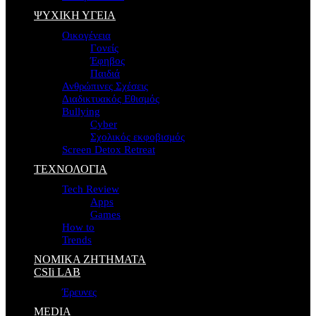
ΨΥΧΙΚΗ ΥΓΕΙΑ
Οικογένεια
Γονείς
Έφηβος
Παιδιά
Ανθρώπινες Σχέσεις
Διαδικτυακός Εθισμός
Bullying
Cyber
Σχολικός εκφοβισμός
Screen Detox Retreat
ΤΕΧΝΟΛΟΓΙΑ
Tech Review
Apps
Games
How to
Trends
ΝΟΜΙΚΑ ΖΗΤΗΜΑΤΑ
CSIi LAB
Έρευνες
MEDIA