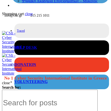
Ψηφιακή Ακαδημία Επιχειρηματιών – Μύκονος
Shopping cart
close
info@csii.gr
215 215 1011
Traced
HELP DESK
DONATION
No 1 Cyber Security International Institute in Greece
VOLUNTEERING
close
Search for: