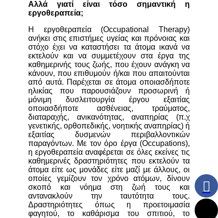
Αλλά γιατί είναι τόσο σημαντική η
εργοθεραπεία;
Η εργοθεραπεία (Occupational Therapy)
ανήκει στις επιστήμες υγείας και πρόνοιας και
στόχο έχει να καταστήσει τα άτομα ικανά να
εκτελούν και να συμμετέχουν στα έργα της
καθημερινής τους ζωής, που έχουν ανάγκη να
κάνουν, που επιθυμούν ή/και που απαιτούνται
από αυτά. Παρέχεται σε άτομα οποιασδήποτε
ηλικίας που παρουσιάζουν προσωρινή ή
μόνιμη δυσλειτουργία έργου εξαιτίας
οποιασδήποτε ασθένειας, τραύματος,
διαταραχής, ανικανότητας, αναπηρίας (π.χ
γενετικής, ορθοπεδικής, νοητικής αναπηρίας) ή
εξαιτίας δυσμενών περιβαλλοντικών
παραγόντων. Με τον όρο έργα (Occupations),
η εργοθεραπεία αναφέρεται σε όλες εκείνες τις
καθημερινές δραστηριότητες που εκτελούν τα
άτομα είτε ως μονάδες είτε μαζί με άλλους, οι
οποίες γεμίζουν τον χρόνο ατόμων, δίνουν
σκοπό και νόημα στη ζωή τους και
αντανακλούν την ταυτότητα τους.
Δραστηριότητες όπως η προετοιμασία
φαγητού, το καθάρισμα του σπιτιού, το