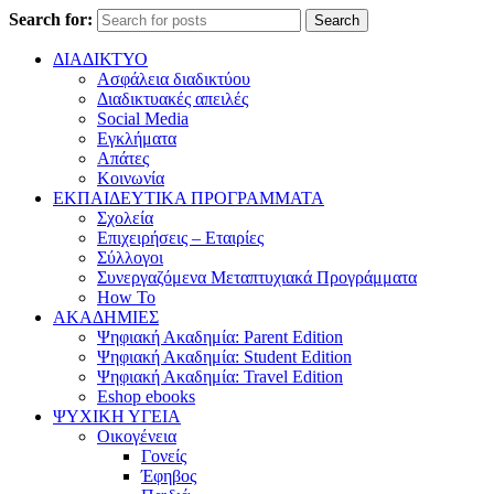
Search for:
Search
ΔΙΑΔΙΚΤΥΟ
Ασφάλεια διαδικτύου
Διαδικτυακές απειλές
Social Media
Εγκλήματα
Απάτες
Κοινωνία
ΕΚΠΑΙΔΕΥΤΙΚΑ ΠΡΟΓΡΑΜΜΑΤΑ
Σχολεία
Επιχειρήσεις – Εταιρίες
Σύλλογοι
Συνεργαζόμενα Μεταπτυχιακά Προγράμματα
How To
ΑΚΑΔΗΜΙΕΣ
Ψηφιακή Ακαδημία: Parent Edition
Ψηφιακή Ακαδημία: Student Edition
Ψηφιακή Ακαδημία: Travel Edition
Eshop ebooks
ΨΥΧΙΚΗ ΥΓΕΙΑ
Οικογένεια
Γονείς
Έφηβος