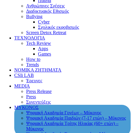
Παιδιά
Ανθρώπινες Σχέσεις
Διαδικτυακός Εθισμός
Bullying
Cyber
Σχολικός εκφοβισμός
Screen Detox Retreat
ΤΕΧΝΟΛΟΓΙΑ
Tech Review
Apps
Games
How to
Trends
ΝΟΜΙΚΑ ΖΗΤΗΜΑΤΑ
CSIi LAB
Έρευνες
MEDIA
Press Release
Press
Συνεντεύξεις
ΜΥΚΟΝΟΣ
Ψηφιακή Ακαδημία Γονέων – Μύκονος
Ψηφιακή Ακαδημία Παιδιών (7-17 ετών) – Μύκονος
Ψηφιακή Ακαδημία Τρίτης Ηλικίας (60+ ετών) –
Μύκονος