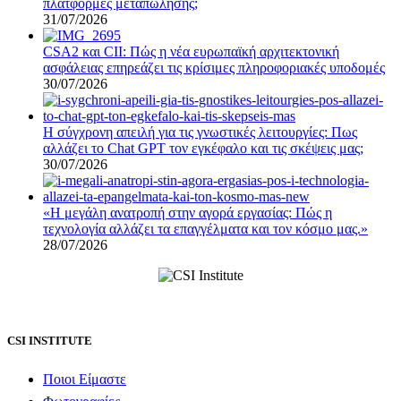
πλατφόρμες μεταπώλησης;
31/07/2026
CSA2 και CII: Πώς η νέα ευρωπαϊκή αρχιτεκτονική
ασφάλειας επηρεάζει τις κρίσιμες πληροφοριακές υποδομές
30/07/2026
Η σύγχρονη απειλή για τις γνωστικές λειτουργίες: Πως
αλλάζει το Chat GPT τον εγκέφαλο και τις σκέψεις μας;
30/07/2026
«Η μεγάλη ανατροπή στην αγορά εργασίας: Πώς η
τεχνολογία αλλάζει τα επαγγέλματα και τον κόσμο μας.»
28/07/2026
CSI INSTITUTE
Ποιοι Είμαστε