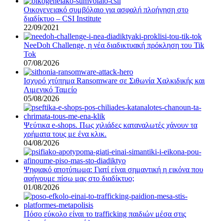
Οικογενειακό συμβόλαιο για ασφαλή πλοήγηση στο
διαδίκτυο – CSI Institute
22/09/2021
NeeDoh Challenge, η νέα διαδικτυακή πρόκληση του Tik
Tok
07/08/2026
Ισχυρό χτύπημα Ransomware σε Σιθωνία Χαλκιδικής και
Λιμενικό Ταμείο
05/08/2026
Ψεύτικα e-shops. Πως χιλιάδες καταναλωτές χάνουν τα
χρήματα τους με ένα κλικ.
04/08/2026
Ψηφιακό αποτύπωμα: Γιατί είναι σημαντική η εικόνα που
αφήνουμε πίσω μας στο διαδίκτυο;
01/08/2026
Πόσο εύκολο είναι το trafficking παιδιών μέσα στις