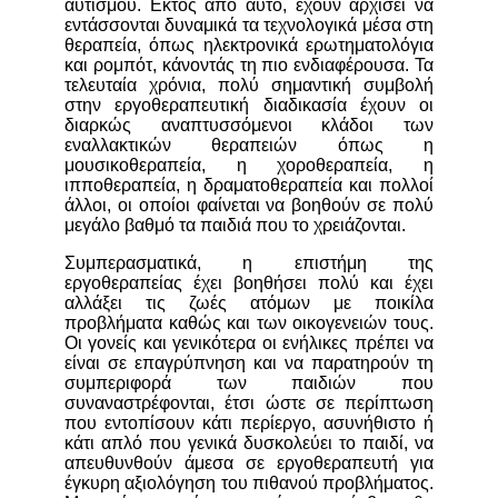
αυτισμού. Εκτός από αυτό, έχουν αρχίσει να
εντάσσονται δυναμικά τα τεχνολογικά μέσα στη
θεραπεία, όπως ηλεκτρονικά ερωτηματολόγια
και ρομπότ, κάνοντάς τη πιο ενδιαφέρουσα. Τα
τελευταία χρόνια, πολύ σημαντική συμβολή
στην εργοθεραπευτική διαδικασία έχουν οι
διαρκώς αναπτυσσόμενοι κλάδοι των
εναλλακτικών θεραπειών όπως η
μουσικοθεραπεία, η χοροθεραπεία, η
ιπποθεραπεία, η δραματοθεραπεία και πολλοί
άλλοι, οι οποίοι φαίνεται να βοηθούν σε πολύ
μεγάλο βαθμό τα παιδιά που το χρειάζονται.
Συμπερασματικά, η επιστήμη της
εργοθεραπείας έχει βοηθήσει πολύ και έχει
αλλάξει τις ζωές ατόμων με ποικίλα
προβλήματα καθώς και των οικογενειών τους.
Οι γονείς και γενικότερα οι ενήλικες πρέπει να
είναι σε επαγρύπνηση και να παρατηρούν τη
συμπεριφορά των παιδιών που
συναναστρέφονται, έτσι ώστε σε περίπτωση
που εντοπίσουν κάτι περίεργο, ασυνήθιστο ή
κάτι απλό που γενικά δυσκολεύει το παιδί, να
απευθυνθούν άμεσα σε εργοθεραπευτή για
έγκυρη αξιολόγηση του πιθανού προβλήματος.