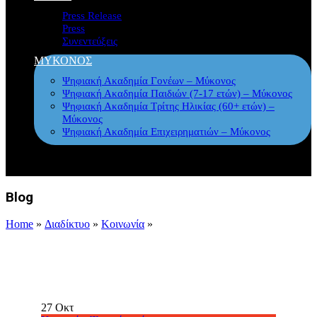
Press Release
Press
Συνεντεύξεις
ΜΥΚΟΝΟΣ
Ψηφιακή Ακαδημία Γονέων – Μύκονος
Ψηφιακή Ακαδημία Παιδιών (7-17 ετών) – Μύκονος
Ψηφιακή Ακαδημία Τρίτης Ηλικίας (60+ ετών) –
Μύκονος
Ψηφιακή Ακαδημία Επιχειρηματιών – Μύκονος
Blog
Home
»
Διαδίκτυο
»
Κοινωνία
»
27
Οκτ