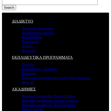
Search
ΔΙΑΔΙΚΤΥΟ
Ασφάλεια διαδικτύου
Διαδικτυακές απειλές
Social Media
Εγκλήματα
Απάτες
Κοινωνία
ΕΚΠΑΙΔΕΥΤΙΚΑ ΠΡΟΓΡΑΜΜΑΤΑ
Σχολεία
Επιχειρήσεις – Εταιρίες
Σύλλογοι
Συνεργαζόμενα Μεταπτυχιακά Προγράμματα
How To
ΑΚΑΔΗΜΙΕΣ
Ψηφιακή Ακαδημία: Parent Edition
Ψηφιακή Ακαδημία: Student Edition
Ψηφιακή Ακαδημία: Travel Edition
Eshop ebooks