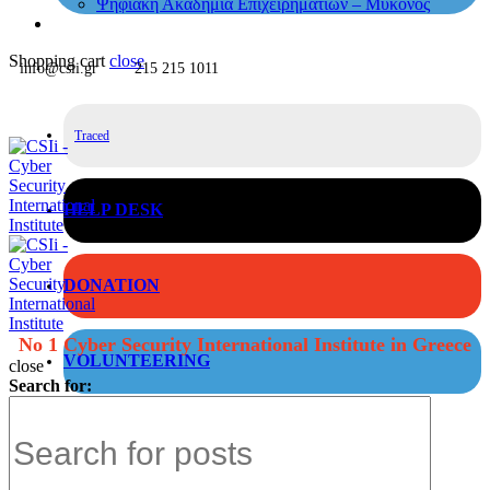
Ψηφιακή Ακαδημία Επιχειρηματιών – Μύκονος
Shopping cart
close
info@csii.gr
215 215 1011
Traced
HELP DESK
DONATION
No 1 Cyber Security International Institute in Greece
VOLUNTEERING
close
Search for: