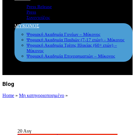
Press Release
Press
Συνεντεύξεις
ΜΥΚΟΝΟΣ
Ψηφιακή Ακαδημία Γονέων – Μύκονος
Ψηφιακή Ακαδημία Παιδιών (7-17 ετών) – Μύκονος
Ψηφιακή Ακαδημία Τρίτης Ηλικίας (60+ ετών) –
Μύκονος
Ψηφιακή Ακαδημία Επιχειρηματιών – Μύκονος
Blog
Home
»
Μη κατηγοριοποιημένο
»
20
Αυγ