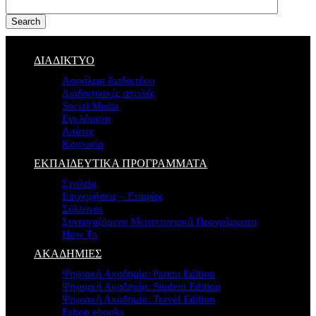
Search
ΔΙΑΔΙΚΤΥΟ
Ασφάλεια διαδικτύου
Διαδικτυακές απειλές
Social Media
Εγκλήματα
Απάτες
Κοινωνία
ΕΚΠΑΙΔΕΥΤΙΚΑ ΠΡΟΓΡΑΜΜΑΤΑ
Σχολεία
Επιχειρήσεις – Εταιρίες
Σύλλογοι
Συνεργαζόμενα Μεταπτυχιακά Προγράμματα
How To
ΑΚΑΔΗΜΙΕΣ
Ψηφιακή Ακαδημία: Parent Edition
Ψηφιακή Ακαδημία: Student Edition
Ψηφιακή Ακαδημία: Travel Edition
Eshop ebooks