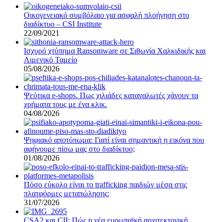
Οικογενειακό συμβόλαιο για ασφαλή πλοήγηση στο
διαδίκτυο – CSI Institute
22/09/2021
Ισχυρό χτύπημα Ransomware σε Σιθωνία Χαλκιδικής και
Λιμενικό Ταμείο
05/08/2026
Ψεύτικα e-shops. Πως χιλιάδες καταναλωτές χάνουν τα
χρήματα τους με ένα κλικ.
04/08/2026
Ψηφιακό αποτύπωμα: Γιατί είναι σημαντική η εικόνα που
αφήνουμε πίσω μας στο διαδίκτυο;
01/08/2026
Πόσο εύκολο είναι το trafficking παιδιών μέσα στις
πλατφόρμες μεταπώλησης;
31/07/2026
CSA2 και CII: Πώς η νέα ευρωπαϊκή αρχιτεκτονική