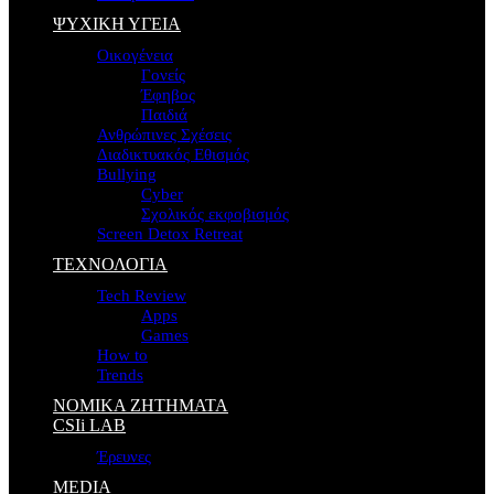
ΨΥΧΙΚΗ ΥΓΕΙΑ
Οικογένεια
Γονείς
Έφηβος
Παιδιά
Ανθρώπινες Σχέσεις
Διαδικτυακός Εθισμός
Bullying
Cyber
Σχολικός εκφοβισμός
Screen Detox Retreat
ΤΕΧΝΟΛΟΓΙΑ
Tech Review
Apps
Games
How to
Trends
ΝΟΜΙΚΑ ΖΗΤΗΜΑΤΑ
CSIi LAB
Έρευνες
MEDIA