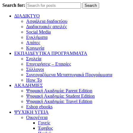
Search for:
Search
ΔΙΑΔΙΚΤΥΟ
Ασφάλεια διαδικτύου
Διαδικτυακές απειλές
Social Media
Εγκλήματα
Απάτες
Κοινωνία
ΕΚΠΑΙΔΕΥΤΙΚΑ ΠΡΟΓΡΑΜΜΑΤΑ
Σχολεία
Επιχειρήσεις – Εταιρίες
Σύλλογοι
Συνεργαζόμενα Μεταπτυχιακά Προγράμματα
How To
ΑΚΑΔΗΜΙΕΣ
Ψηφιακή Ακαδημία: Parent Edition
Ψηφιακή Ακαδημία: Student Edition
Ψηφιακή Ακαδημία: Travel Edition
Eshop ebooks
ΨΥΧΙΚΗ ΥΓΕΙΑ
Οικογένεια
Γονείς
Έφηβος