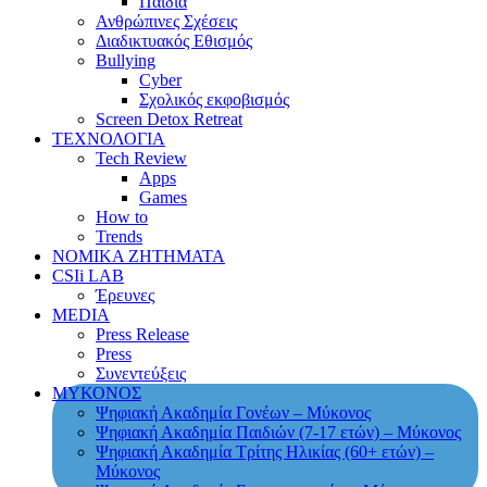
Παιδιά
Ανθρώπινες Σχέσεις
Διαδικτυακός Εθισμός
Bullying
Cyber
Σχολικός εκφοβισμός
Screen Detox Retreat
ΤΕΧΝΟΛΟΓΙΑ
Tech Review
Apps
Games
How to
Trends
ΝΟΜΙΚΑ ΖΗΤΗΜΑΤΑ
CSIi LAB
Έρευνες
MEDIA
Press Release
Press
Συνεντεύξεις
ΜΥΚΟΝΟΣ
Ψηφιακή Ακαδημία Γονέων – Μύκονος
Ψηφιακή Ακαδημία Παιδιών (7-17 ετών) – Μύκονος
Ψηφιακή Ακαδημία Τρίτης Ηλικίας (60+ ετών) –
Μύκονος