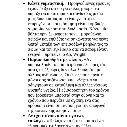
Κάντε γυμναστική.
«Προηγούμενες έρευνες
έχουν δείξει ότι ο εγκέφαλος μπορεί να
παράξει νέα κύτταρα και συνδέσεις μέσω
μίας διαδικασίας που είναι γνωστή ως
νευρογένεση και η άσκηση είναι κομβικής
σημασίας για αυτή τη διαδικασία. Κάντε μία
βόλτα πριν ξεκινήσετε τον… μαραθώνιο
σειρών και επιλέξτε να σηκώνεστε για πέντε
λεπτά μεταξύ των επεισοδίων βοηθώντας το
σώμα και τον εγκέφαλό σας να παραμείνουν
ενεργά», προτείνει ο Δρ. Wright.
Παρακολουθήστε με φίλους.
«Αν
παρακολουθείτε μία σειρά για έξι ώρες τότε
αυτές τις έξι ώρες δεν αλληλεπιδράτε με
άλλους ανθρώπους. Οι ώρες που περνάτε
μόνοι σας αυξάνονται και ενδέχεται να
οδηγήσουν σε κατάθλιψη και άλλες νόσους
ψυχικής υγείας. Η εξισορρόπηση του χρόνου
που ξοδεύεται μπροστά στην οθόνη και το
χρόνου που περνάτε με αγαπημένα σας
πρόσωπα είναι σημαντική για την αποφυγή
της κοινωνικής απομόνωσης».
Αν έχετε σνακ, κάντε υγιεινές
επιλογές.
«Τα λαχανικά ή τα φρούτα είναι
εξαιρετικές επιλογές σνακ αν θέλετε