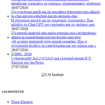
ασφάλειας επηρεάζει τις κρίσιμες πληροφοριακές υποδομές
30/07/2026
Η σύγχρονη απειλή για τις γνωστικές λειτουργίες: Πως
αλλάζει το Chat GPT τον εγκέφαλο και τις σκέψεις μας;
30/07/2026
«Η μεγάλη ανατροπή στην αγορά εργασίας: Πώς η
τεχνολογία αλλάζει τα επαγγέλματα και τον κόσμο μας.»
28/07/2026
Cybersecurity Act 2 (CSA2) και ελληνική αγορά ICT:
Έρευνα του SecNews
27/07/2026
CSI INSTITUTE
Ποιοι Είμαστε