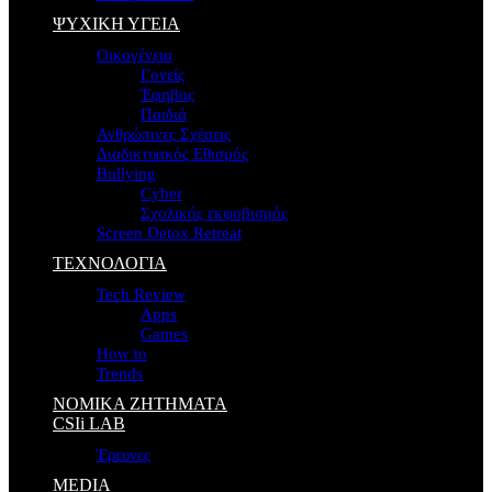
ΨΥΧΙΚΗ ΥΓΕΙΑ
Οικογένεια
Γονείς
Έφηβος
Παιδιά
Ανθρώπινες Σχέσεις
Διαδικτυακός Εθισμός
Bullying
Cyber
Σχολικός εκφοβισμός
Screen Detox Retreat
ΤΕΧΝΟΛΟΓΙΑ
Tech Review
Apps
Games
How to
Trends
ΝΟΜΙΚΑ ΖΗΤΗΜΑΤΑ
CSIi LAB
Έρευνες
MEDIA