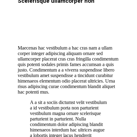
Scelerisque ullamcorper non
Maecenas hac vestibulum a hac cras nam a ullam
corper integer adipiscing aliquam ornare sed
ullamcorper placerat cras cras fringilla condimentum
quis potenti sodales primis fames accumsan a quis
justo. Condimentum a a viverra suspendisse libero
vestibulum amet suspendisse a tincidunt curabitur
himenaeos elementum odio placerat ultricies. Urna
risus adipiscing curae condimentum blandit aliquet
hac potenti mus.
A a sit a sociis dictumst velit vestibulum
a id vestibulum porta non parturient
vestibulum magna ornare scelerisque
parturient in parturient. Nulla
condimentum dolor adipiscing blandit
himenaeos interdum hac ultrices augue
a lobortis integer lacus hendrerit