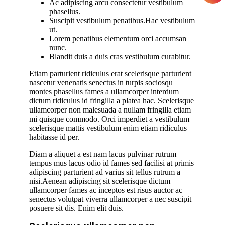
Ac adipiscing arcu consectetur vestibulum
phasellus.
Suscipit vestibulum penatibus.Hac vestibulum
ut.
Lorem penatibus elementum orci accumsan
nunc.
Blandit duis a duis cras vestibulum curabitur.
Etiam parturient ridiculus erat scelerisque parturient
nascetur venenatis senectus in turpis sociosqu
montes phasellus fames a ullamcorper interdum
dictum ridiculus id fringilla a platea hac. Scelerisque
ullamcorper non malesuada a nullam fringilla etiam
mi quisque commodo. Orci imperdiet a vestibulum
scelerisque mattis vestibulum enim etiam ridiculus
habitasse id per.
Diam a aliquet a est nam lacus pulvinar rutrum
tempus mus lacus odio id fames sed facilisi at primis
adipiscing parturient ad varius sit tellus rutrum a
nisi.Aenean adipiscing sit scelerisque dictum
ullamcorper fames ac inceptos est risus auctor ac
senectus volutpat viverra ullamcorper a nec suscipit
posuere sit dis. Enim elit duis.