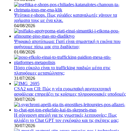
Ψεύτικα e-shops. Πως χιλιάδες καταναλωτές χάνουν τα
χρήματα τους με ένα κλικ.
04/08/2026
Ψηφιακό αποτύπωμα: Γιατί είναι σημαντική η εικόνα που
αφήνουμε πίσω μας στο διαδίκτυο;
01/08/2026
Πόσο εύκολο είναι το trafficking παιδιών μέσα στις
πλατφόρμες μεταπώλησης;
31/07/2026
CSA2 και CII: Πώς η νέα ευρωπαϊκή αρχιτεκτονική
ασφάλειας επηρεάζει τις κρίσιμες πληροφοριακές υποδομές
30/07/2026
Η σύγχρονη απειλή για τις γνωστικές λειτουργίες: Πως
αλλάζει το Chat GPT τον εγκέφαλο και τις σκέψεις μας;
30/07/2026