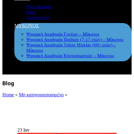
Press Release
Press
Συνεντεύξεις
ΜΥΚΟΝΟΣ
Ψηφιακή Ακαδημία Γονέων – Μύκονος
Ψηφιακή Ακαδημία Παιδιών (7-17 ετών) – Μύκονος
Ψηφιακή Ακαδημία Τρίτης Ηλικίας (60+ ετών) –
Μύκονος
Ψηφιακή Ακαδημία Επιχειρηματιών – Μύκονος
Blog
Home
»
Μη κατηγοριοποιημένο
»
23
Ιαν