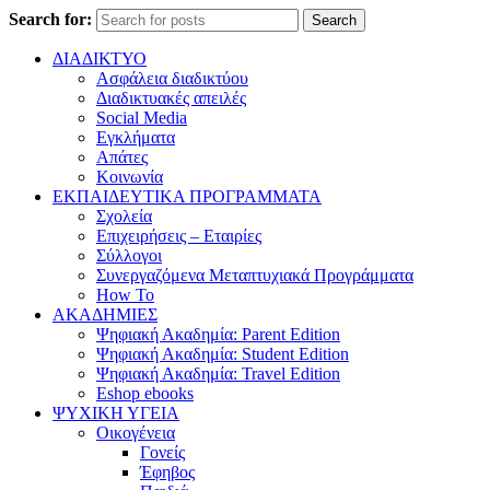
Search for:
Search
ΔΙΑΔΙΚΤΥΟ
Ασφάλεια διαδικτύου
Διαδικτυακές απειλές
Social Media
Εγκλήματα
Απάτες
Κοινωνία
ΕΚΠΑΙΔΕΥΤΙΚΑ ΠΡΟΓΡΑΜΜΑΤΑ
Σχολεία
Επιχειρήσεις – Εταιρίες
Σύλλογοι
Συνεργαζόμενα Μεταπτυχιακά Προγράμματα
How To
ΑΚΑΔΗΜΙΕΣ
Ψηφιακή Ακαδημία: Parent Edition
Ψηφιακή Ακαδημία: Student Edition
Ψηφιακή Ακαδημία: Travel Edition
Eshop ebooks
ΨΥΧΙΚΗ ΥΓΕΙΑ
Οικογένεια
Γονείς
Έφηβος