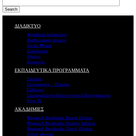
Search
ΔΙΑΔΙΚΤΥΟ
Ασφάλεια διαδικτύου
Διαδικτυακές απειλές
Social Media
Εγκλήματα
Απάτες
Κοινωνία
ΕΚΠΑΙΔΕΥΤΙΚΑ ΠΡΟΓΡΑΜΜΑΤΑ
Σχολεία
Επιχειρήσεις – Εταιρίες
Σύλλογοι
Συνεργαζόμενα Μεταπτυχιακά Προγράμματα
How To
ΑΚΑΔΗΜΙΕΣ
Ψηφιακή Ακαδημία: Parent Edition
Ψηφιακή Ακαδημία: Student Edition
Ψηφιακή Ακαδημία: Travel Edition
Eshop ebooks