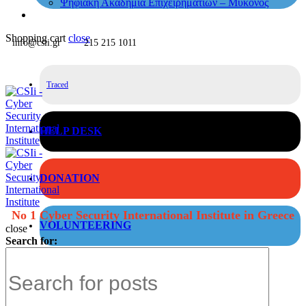
Ψηφιακή Ακαδημία Επιχειρηματιών – Μύκονος
Shopping cart
close
info@csii.gr
215 215 1011
Traced
HELP DESK
DONATION
No 1 Cyber Security International Institute in Greece
VOLUNTEERING
close
Search for: