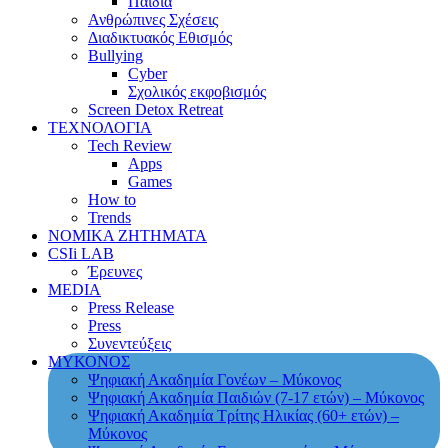
Παιδιά
Ανθρώπινες Σχέσεις
Διαδικτυακός Εθισμός
Bullying
Cyber
Σχολικός εκφοβισμός
Screen Detox Retreat
ΤΕΧΝΟΛΟΓΙΑ
Tech Review
Apps
Games
How to
Trends
ΝΟΜΙΚΑ ΖΗΤΗΜΑΤΑ
CSIi LAB
Έρευνες
MEDIA
Press Release
Press
Συνεντεύξεις
ΜΥΚΟΝΟΣ
Ψηφιακή Ακαδημία Γονέων – Μύκονος
Ψηφιακή Ακαδημία Παιδιών (7-17 ετών) – Μύκονος
Ψηφιακή Ακαδημία Τρίτης Ηλικίας (60+ ετών) –
Μύκονος