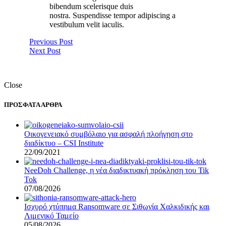
bibendum scelerisque duis
nostra. Suspendisse tempor adipiscing a
vestibulum velit iaculis.
Previous Post
Next Post
Close
ΠΡΟΣΦΑΤΑ ΑΡΘΡΑ
Οικογενειακό συμβόλαιο για ασφαλή πλοήγηση στο
διαδίκτυο – CSI Institute
22/09/2021
NeeDoh Challenge, η νέα διαδικτυακή πρόκληση του Tik
Tok
07/08/2026
Ισχυρό χτύπημα Ransomware σε Σιθωνία Χαλκιδικής και
Λιμενικό Ταμείο
05/08/2026