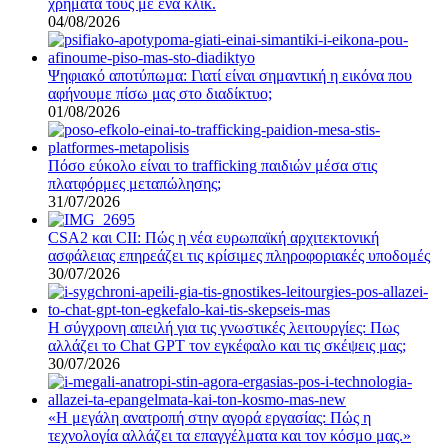
χρήματα τους με ένα κλικ.
04/08/2026
Ψηφιακό αποτύπωμα: Γιατί είναι σημαντική η εικόνα που
αφήνουμε πίσω μας στο διαδίκτυο;
01/08/2026
Πόσο εύκολο είναι το trafficking παιδιών μέσα στις
πλατφόρμες μεταπώλησης;
31/07/2026
CSA2 και CII: Πώς η νέα ευρωπαϊκή αρχιτεκτονική
ασφάλειας επηρεάζει τις κρίσιμες πληροφοριακές υποδομές
30/07/2026
Η σύγχρονη απειλή για τις γνωστικές λειτουργίες: Πως
αλλάζει το Chat GPT τον εγκέφαλο και τις σκέψεις μας;
30/07/2026
«Η μεγάλη ανατροπή στην αγορά εργασίας: Πώς η
τεχνολογία αλλάζει τα επαγγέλματα και τον κόσμο μας.»