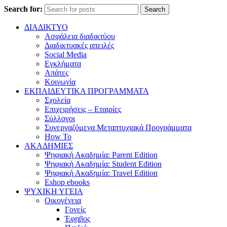
Search for:
Search
ΔΙΑΔΙΚΤΥΟ
Ασφάλεια διαδικτύου
Διαδικτυακές απειλές
Social Media
Εγκλήματα
Απάτες
Κοινωνία
ΕΚΠΑΙΔΕΥΤΙΚΑ ΠΡΟΓΡΑΜΜΑΤΑ
Σχολεία
Επιχειρήσεις – Εταιρίες
Σύλλογοι
Συνεργαζόμενα Μεταπτυχιακά Προγράμματα
How To
ΑΚΑΔΗΜΙΕΣ
Ψηφιακή Ακαδημία: Parent Edition
Ψηφιακή Ακαδημία: Student Edition
Ψηφιακή Ακαδημία: Travel Edition
Eshop ebooks
ΨΥΧΙΚΗ ΥΓΕΙΑ
Οικογένεια
Γονείς
Έφηβος