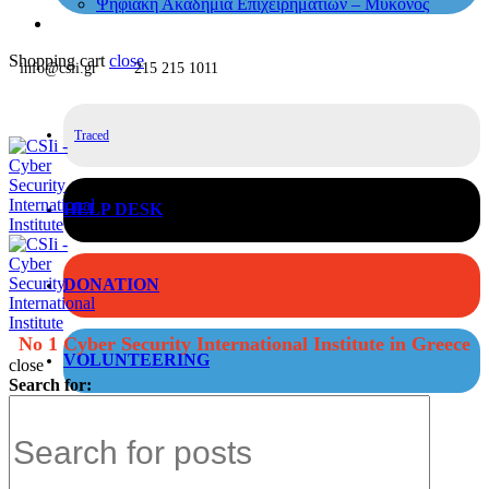
Ψηφιακή Ακαδημία Επιχειρηματιών – Μύκονος
Shopping cart
close
info@csii.gr
215 215 1011
Traced
HELP DESK
DONATION
No 1 Cyber Security International Institute in Greece
VOLUNTEERING
close
Search for: