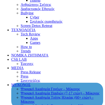
Παιδιά
Ανθρώπινες Σχέσεις
Διαδικτυακός Εθισμός
Bullying
Cyber
Σχολικός εκφοβισμός
Screen Detox Retreat
ΤΕΧΝΟΛΟΓΙΑ
Tech Review
Apps
Games
How to
Trends
ΝΟΜΙΚΑ ΖΗΤΗΜΑΤΑ
CSIi LAB
Έρευνες
MEDIA
Press Release
Press
Συνεντεύξεις
ΜΥΚΟΝΟΣ
Ψηφιακή Ακαδημία Γονέων – Μύκονος
Ψηφιακή Ακαδημία Παιδιών (7-17 ετών) – Μύκονος
Ψηφιακή Ακαδημία Τρίτης Ηλικίας (60+ ετών) –
Μύκονος