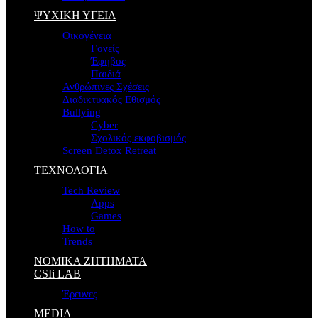
ΨΥΧΙΚΗ ΥΓΕΙΑ
Οικογένεια
Γονείς
Έφηβος
Παιδιά
Ανθρώπινες Σχέσεις
Διαδικτυακός Εθισμός
Bullying
Cyber
Σχολικός εκφοβισμός
Screen Detox Retreat
ΤΕΧΝΟΛΟΓΙΑ
Tech Review
Apps
Games
How to
Trends
ΝΟΜΙΚΑ ΖΗΤΗΜΑΤΑ
CSIi LAB
Έρευνες
MEDIA