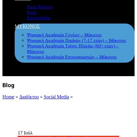
Press Release
Press
Συνεντεύξεις
ΜΥΚΟΝΟΣ
Ψηφιακή Ακαδημία Γονέων – Μύκονος
Ψηφιακή Ακαδημία Παιδιών (7-17 ετών) – Μύκονος
Ψηφιακή Ακαδημία Τρίτης Ηλικίας (60+ ετών) –
Μύκονος
Ψηφιακή Ακαδημία Επιχειρηματιών – Μύκονος
Blog
Home
»
Διαδίκτυο
»
Social Media
»
17
Ιούλ