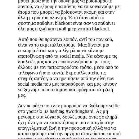
μάθει μέσα από την οθόνη μας να βρισκόμαστε
παντού, να ξέρουμε τα πάντα, να επικοινωνούμε με
άτομα που μπορεί να βρίσκονται ακόμη και στην
άλλη μεριά του πλανήτη. Έτσι όταν αυτό το
σύστημα παθαίνει blackout είναι σαν να παθαίνει
όλη μας η ζωή και η καθημερινότητα blackout.
Αυτό που θα πρότεινα λοιπόν, αντί του πανικού,
είναι να το εκμεταλλευτούμε. Μας δίνεται μια
ευκαιρία έστω και για λίγη ώρα να κάνουμε
αποτοξίνωση από τα social media. Να κάνουμε τις
δουλειές μας και να επικοινωνήσουμε με τους
άλλους με τον πατροπαράδοτο τρόπο, μέσα από το
τηλέφωνο ή από κοντά. Εκμεταλλευτείτε τις
στιγμές αυτές για να ηρεμίσετε από την δίνη των
social media που μας παρασύρουν και μας κάνουν
να ξεχνάμε τα πιο σημαντικά πράγματα στη ζωή
μας.
Δεν πειράζει που δεν μπορούμε να βγάλουμε selfie
στο γραφείο με hashtag #workinghard. Ας μη
μένουμε στα λόγια ας δουλέψουμε όντως σκληρά
όχι μόνο για να κατακτήσουμε μια επιτυχία στην
επαγγελματική ζωή ή την προσωπική αλλά για να
κατακτήσουμε από την αρχή τα στοιχεία του εαυτού