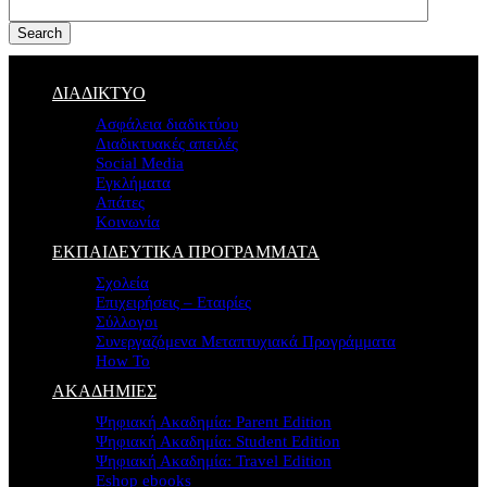
Search
ΔΙΑΔΙΚΤΥΟ
Ασφάλεια διαδικτύου
Διαδικτυακές απειλές
Social Media
Εγκλήματα
Απάτες
Κοινωνία
ΕΚΠΑΙΔΕΥΤΙΚΑ ΠΡΟΓΡΑΜΜΑΤΑ
Σχολεία
Επιχειρήσεις – Εταιρίες
Σύλλογοι
Συνεργαζόμενα Μεταπτυχιακά Προγράμματα
How To
ΑΚΑΔΗΜΙΕΣ
Ψηφιακή Ακαδημία: Parent Edition
Ψηφιακή Ακαδημία: Student Edition
Ψηφιακή Ακαδημία: Travel Edition
Eshop ebooks