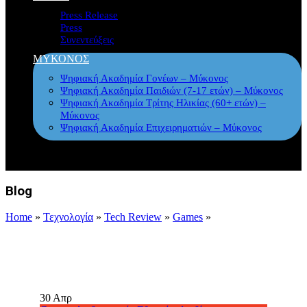
Press Release
Press
Συνεντεύξεις
ΜΥΚΟΝΟΣ
Ψηφιακή Ακαδημία Γονέων – Μύκονος
Ψηφιακή Ακαδημία Παιδιών (7-17 ετών) – Μύκονος
Ψηφιακή Ακαδημία Τρίτης Ηλικίας (60+ ετών) –
Μύκονος
Ψηφιακή Ακαδημία Επιχειρηματιών – Μύκονος
Blog
Home
»
Τεχνολογία
»
Tech Review
»
Games
»
30
Απρ