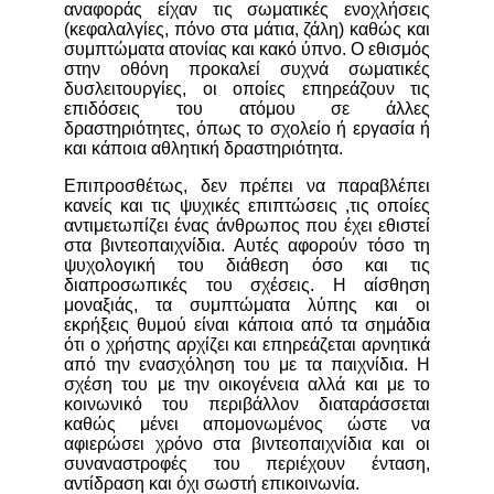
αναφοράς είχαν τις σωματικές ενοχλήσεις
(κεφαλαλγίες, πόνο στα μάτια, ζάλη) καθώς και
συμπτώματα ατονίας και κακό ύπνο. Ο εθισμός
στην οθόνη προκαλεί συχνά σωματικές
δυσλειτουργίες, οι οποίες επηρεάζουν τις
επιδόσεις του ατόμου σε άλλες
δραστηριότητες, όπως το σχολείο ή εργασία ή
και κάποια αθλητική δραστηριότητα.
Επιπροσθέτως, δεν πρέπει να παραβλέπει
κανείς και τις ψυχικές επιπτώσεις ,τις οποίες
αντιμετωπίζει ένας άνθρωπος που έχει εθιστεί
στα βιντεοπαιχνίδια. Αυτές αφορούν τόσο τη
ψυχολογική του διάθεση όσο και τις
διαπροσωπικές του σχέσεις. Η αίσθηση
μοναξιάς, τα συμπτώματα λύπης και οι
εκρήξεις θυμού είναι κάποια από τα σημάδια
ότι ο χρήστης αρχίζει και επηρεάζεται αρνητικά
από την ενασχόληση του με τα παιχνίδια. Η
σχέση του με την οικογένεια αλλά και με το
κοινωνικό του περιβάλλον διαταράσσεται
καθώς μένει απομονωμένος ώστε να
αφιερώσει χρόνο στα βιντεοπαιχνίδια και οι
συναναστροφές του περιέχουν ένταση,
αντίδραση και όχι σωστή επικοινωνία.