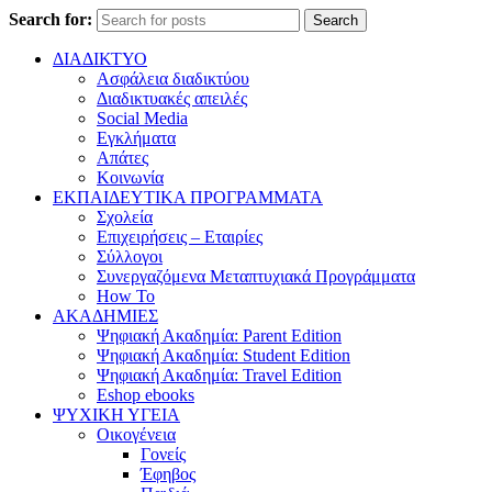
Search for:
Search
ΔΙΑΔΙΚΤΥΟ
Ασφάλεια διαδικτύου
Διαδικτυακές απειλές
Social Media
Εγκλήματα
Απάτες
Κοινωνία
ΕΚΠΑΙΔΕΥΤΙΚΑ ΠΡΟΓΡΑΜΜΑΤΑ
Σχολεία
Επιχειρήσεις – Εταιρίες
Σύλλογοι
Συνεργαζόμενα Μεταπτυχιακά Προγράμματα
How To
ΑΚΑΔΗΜΙΕΣ
Ψηφιακή Ακαδημία: Parent Edition
Ψηφιακή Ακαδημία: Student Edition
Ψηφιακή Ακαδημία: Travel Edition
Eshop ebooks
ΨΥΧΙΚΗ ΥΓΕΙΑ
Οικογένεια
Γονείς
Έφηβος