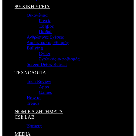
ΨΥΧΙΚΗ ΥΓΕΙΑ
Οικογένεια
Γονείς
Έφηβος
Παιδιά
Ανθρώπινες Σχέσεις
Διαδικτυακός Εθισμός
Bullying
Cyber
Σχολικός εκφοβισμός
Screen Detox Retreat
ΤΕΧΝΟΛΟΓΙΑ
Tech Review
Apps
Games
How to
Trends
ΝΟΜΙΚΑ ΖΗΤΗΜΑΤΑ
CSIi LAB
Έρευνες
MEDIA