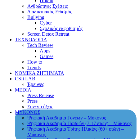
Παιδιά
Ανθρώπινες Σχέσεις
Διαδικτυακός Εθισμός
Bullying
Cyber
Σχολικός εκφοβισμός
Screen Detox Retreat
ΤΕΧΝΟΛΟΓΙΑ
Tech Review
Apps
Games
How to
Trends
ΝΟΜΙΚΑ ΖΗΤΗΜΑΤΑ
CSIi LAB
Έρευνες
MEDIA
Press Release
Press
Συνεντεύξεις
ΜΥΚΟΝΟΣ
Ψηφιακή Ακαδημία Γονέων – Μύκονος
Ψηφιακή Ακαδημία Παιδιών (7-17 ετών) – Μύκονος
Ψηφιακή Ακαδημία Τρίτης Ηλικίας (60+ ετών) –
Μύκονος