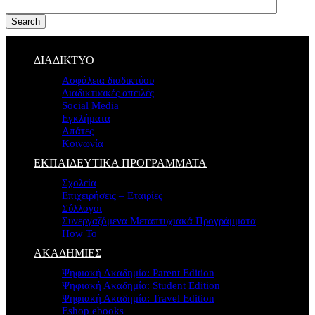
Search
ΔΙΑΔΙΚΤΥΟ
Ασφάλεια διαδικτύου
Διαδικτυακές απειλές
Social Media
Εγκλήματα
Απάτες
Κοινωνία
ΕΚΠΑΙΔΕΥΤΙΚΑ ΠΡΟΓΡΑΜΜΑΤΑ
Σχολεία
Επιχειρήσεις – Εταιρίες
Σύλλογοι
Συνεργαζόμενα Μεταπτυχιακά Προγράμματα
How To
ΑΚΑΔΗΜΙΕΣ
Ψηφιακή Ακαδημία: Parent Edition
Ψηφιακή Ακαδημία: Student Edition
Ψηφιακή Ακαδημία: Travel Edition
Eshop ebooks