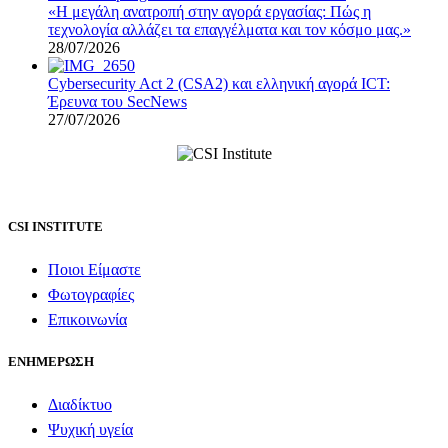
«Η μεγάλη ανατροπή στην αγορά εργασίας: Πώς η
τεχνολογία αλλάζει τα επαγγέλματα και τον κόσμο μας.»
28/07/2026
Cybersecurity Act 2 (CSA2) και ελληνική αγορά ICT:
Έρευνα του SecNews
27/07/2026
CSI INSTITUTE
Ποιοι Είμαστε
Φωτογραφίες
Επικοινωνία
ΕΝΗΜΕΡΩΣΗ
Διαδίκτυο
Ψυχική υγεία