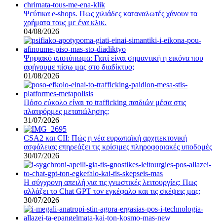
Ψεύτικα e-shops. Πως χιλιάδες καταναλωτές χάνουν τα
χρήματα τους με ένα κλικ.
04/08/2026
Ψηφιακό αποτύπωμα: Γιατί είναι σημαντική η εικόνα που
αφήνουμε πίσω μας στο διαδίκτυο;
01/08/2026
Πόσο εύκολο είναι το trafficking παιδιών μέσα στις
πλατφόρμες μεταπώλησης;
31/07/2026
CSA2 και CII: Πώς η νέα ευρωπαϊκή αρχιτεκτονική
ασφάλειας επηρεάζει τις κρίσιμες πληροφοριακές υποδομές
30/07/2026
Η σύγχρονη απειλή για τις γνωστικές λειτουργίες: Πως
αλλάζει το Chat GPT τον εγκέφαλο και τις σκέψεις μας;
30/07/2026