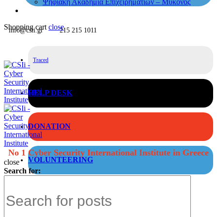
Ψηφιακή Ακαδημία Επιχειρηματιών – Μύκονος
Shopping cart
close
info@csii.gr
215 215 1011
Traced
HELP DESK
DONATION
No 1 Cyber Security International Institute in Greece
VOLUNTEERING
close
Search for: