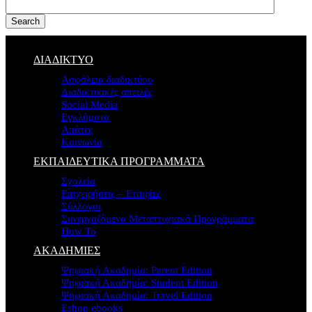
Search
ΔΙΑΔΙΚΤΥΟ
Ασφάλεια διαδικτύου
Διαδικτυακές απειλές
Social Media
Εγκλήματα
Απάτες
Κοινωνία
ΕΚΠΑΙΔΕΥΤΙΚΑ ΠΡΟΓΡΑΜΜΑΤΑ
Σχολεία
Επιχειρήσεις – Εταιρίες
Σύλλογοι
Συνεργαζόμενα Μεταπτυχιακά Προγράμματα
How To
ΑΚΑΔΗΜΙΕΣ
Ψηφιακή Ακαδημία: Parent Edition
Ψηφιακή Ακαδημία: Student Edition
Ψηφιακή Ακαδημία: Travel Edition
Eshop ebooks