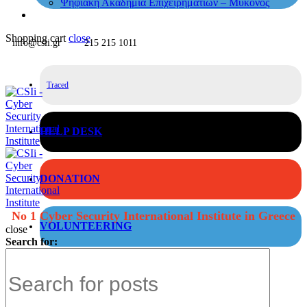
Ψηφιακή Ακαδημία Επιχειρηματιών – Μύκονος
Shopping cart
close
info@csii.gr
215 215 1011
Traced
HELP DESK
DONATION
No 1 Cyber Security International Institute in Greece
VOLUNTEERING
close
Search for: