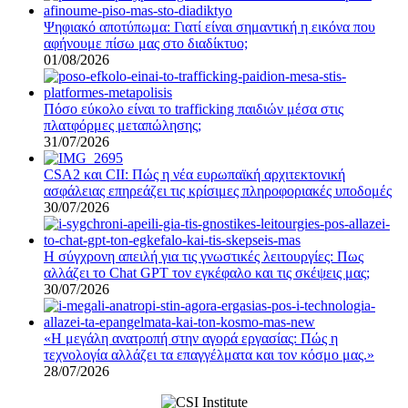
Ψηφιακό αποτύπωμα: Γιατί είναι σημαντική η εικόνα που
αφήνουμε πίσω μας στο διαδίκτυο;
01/08/2026
Πόσο εύκολο είναι το trafficking παιδιών μέσα στις
πλατφόρμες μεταπώλησης;
31/07/2026
CSA2 και CII: Πώς η νέα ευρωπαϊκή αρχιτεκτονική
ασφάλειας επηρεάζει τις κρίσιμες πληροφοριακές υποδομές
30/07/2026
Η σύγχρονη απειλή για τις γνωστικές λειτουργίες: Πως
αλλάζει το Chat GPT τον εγκέφαλο και τις σκέψεις μας;
30/07/2026
«Η μεγάλη ανατροπή στην αγορά εργασίας: Πώς η
τεχνολογία αλλάζει τα επαγγέλματα και τον κόσμο μας.»
28/07/2026