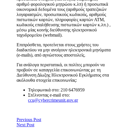
αριθμό φορολογικού μητρώου κ.λπ) ή προσωπικά
οικονοµικά δεδοµένα τους (αριθµούς τραπεζικών
λογαριασµών, προσωπικούς κωδικούς, αριθµούς
πιστωτικών καρτών, πληροφορίες καρτών ΑΤΜ,
κωδικούς επαλήθευσης πιστωτικών καρτών κ.λπ.) ,
μέσω μίας κοινής διεύθυνσης ηλεκτρονικού
ταχυδρομείου (webmail).
Επιπρόσθετα, προτείνεται στους χρήστες του
διαδικτύου να μην ανοίγουν ηλεκτρονικά μηνύματα
(e-mails), από αγνώστους αποστολείς.
Για ανάλογα περιστατικά, οι πολίτες μπορούν να
προβούν σε καταγγελία επικοινωνώντας με τη
Διεύθυνση Δίωξης Ηλεκτρονικού Εγκλήματος στα
ακόλουθα στοιχεία επικοινωνίας:
Τηλεφωνικά στο: 210 6476959
Στέλνοντας e-mail στο:
ccu@cybercrimeunit.gov.gr
Previous Post
Next Post