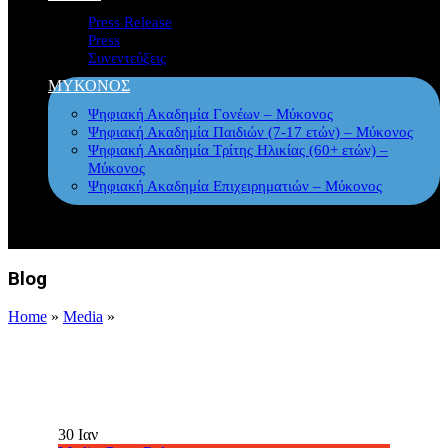
Press Release
Press
Συνεντεύξεις
ΜΥΚΟΝΟΣ
Ψηφιακή Ακαδημία Γονέων – Μύκονος
Ψηφιακή Ακαδημία Παιδιών (7-17 ετών) – Μύκονος
Ψηφιακή Ακαδημία Τρίτης Ηλικίας (60+ ετών) –
Μύκονος
Ψηφιακή Ακαδημία Επιχειρηματιών – Μύκονος
Blog
Home
»
Media
»
30
Ιαν