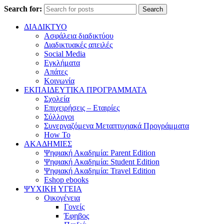
Search for:
Search
ΔΙΑΔΙΚΤΥΟ
Ασφάλεια διαδικτύου
Διαδικτυακές απειλές
Social Media
Εγκλήματα
Απάτες
Κοινωνία
ΕΚΠΑΙΔΕΥΤΙΚΑ ΠΡΟΓΡΑΜΜΑΤΑ
Σχολεία
Επιχειρήσεις – Εταιρίες
Σύλλογοι
Συνεργαζόμενα Μεταπτυχιακά Προγράμματα
How To
ΑΚΑΔΗΜΙΕΣ
Ψηφιακή Ακαδημία: Parent Edition
Ψηφιακή Ακαδημία: Student Edition
Ψηφιακή Ακαδημία: Travel Edition
Eshop ebooks
ΨΥΧΙΚΗ ΥΓΕΙΑ
Οικογένεια
Γονείς
Έφηβος