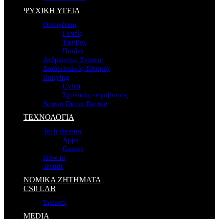
ΨΥΧΙΚΗ ΥΓΕΙΑ
Οικογένεια
Γονείς
Έφηβος
Παιδιά
Ανθρώπινες Σχέσεις
Διαδικτυακός Εθισμός
Bullying
Cyber
Σχολικός εκφοβισμός
Screen Detox Retreat
ΤΕΧΝΟΛΟΓΙΑ
Tech Review
Apps
Games
How to
Trends
ΝΟΜΙΚΑ ΖΗΤΗΜΑΤΑ
CSIi LAB
Έρευνες
MEDIA