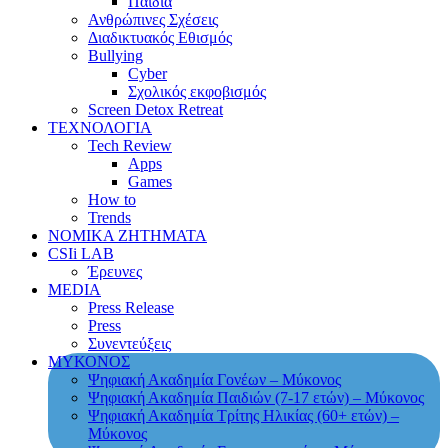
Παιδιά
Ανθρώπινες Σχέσεις
Διαδικτυακός Εθισμός
Bullying
Cyber
Σχολικός εκφοβισμός
Screen Detox Retreat
ΤΕΧΝΟΛΟΓΙΑ
Tech Review
Apps
Games
How to
Trends
ΝΟΜΙΚΑ ΖΗΤΗΜΑΤΑ
CSIi LAB
Έρευνες
MEDIA
Press Release
Press
Συνεντεύξεις
ΜΥΚΟΝΟΣ
Ψηφιακή Ακαδημία Γονέων – Μύκονος
Ψηφιακή Ακαδημία Παιδιών (7-17 ετών) – Μύκονος
Ψηφιακή Ακαδημία Τρίτης Ηλικίας (60+ ετών) –
Μύκονος