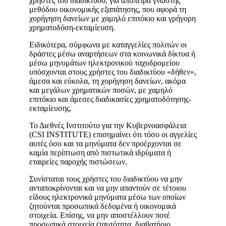
χρήστες του διαδικτύου, για απόπειρα γνωστής
μεθόδου οικονομικής εξαπάτησης, που αφορά τη
χορήγηση δανείων με χαμηλό επιτόκιο και γρήγορη
χρηματοδόση-εκταμίευση.
Ειδικότερα, σύμφωνα με καταγγελίες πολιτών οι
δράστες μέσω αναρτήσεων στα κοινωνικά δίκτυα ή
μέσω μηνυμάτων ηλεκτρονικού ταχυδρομείου
υπόσχονται στους χρήστες του διαδικτύου «δήθεν»,
άμεσα και εύκολα, τη χορήγηση δανείων, ακόμα
και μεγάλων χρηματικών ποσών, με χαμηλό
επιτόκιο και άμεσες διαδικασίες χρηματοδότησης-
εκταμίευσης.
Το Διεθνές Ινστιτούτο για την Κυβερνοασφάλεια
(CSI INSTITUTE) επισημαίνει ότι τόσο οι αγγελίες
αυτές όσο και τα μηνύματα δεν προέρχονται σε
καμία περίπτωση από πιστωτικά ιδρύματα ή
εταιρείες παροχής πιστώσεων.
Συνίσταται τους χρήστες του διαδικτύου να μην
ανταποκρίνονται και να μην απαντούν σε τέτοιου
είδους ηλεκτρονικά μηνύματα μέσω των οποίων
ζητούνται προσωπικά δεδομένα ή οικονομικά
στοιχεία. Επίσης, να μην αποστέλλουν ποτέ
προσωπικά στοιχεία (ταυτότητα, διαβατήριο,