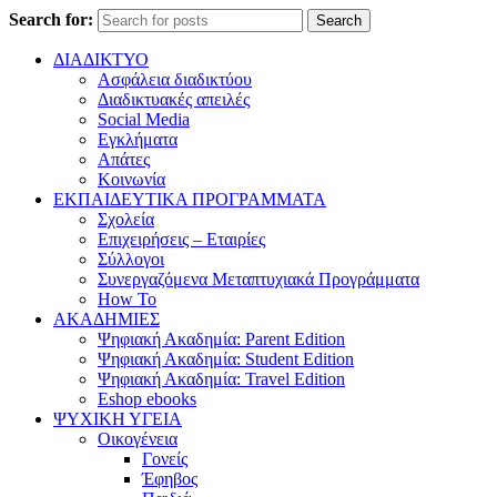
Search for:
Search
ΔΙΑΔΙΚΤΥΟ
Ασφάλεια διαδικτύου
Διαδικτυακές απειλές
Social Media
Εγκλήματα
Απάτες
Κοινωνία
ΕΚΠΑΙΔΕΥΤΙΚΑ ΠΡΟΓΡΑΜΜΑΤΑ
Σχολεία
Επιχειρήσεις – Εταιρίες
Σύλλογοι
Συνεργαζόμενα Μεταπτυχιακά Προγράμματα
How To
ΑΚΑΔΗΜΙΕΣ
Ψηφιακή Ακαδημία: Parent Edition
Ψηφιακή Ακαδημία: Student Edition
Ψηφιακή Ακαδημία: Travel Edition
Eshop ebooks
ΨΥΧΙΚΗ ΥΓΕΙΑ
Οικογένεια
Γονείς
Έφηβος