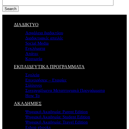
Search
ΔΙΑΔΙΚΤΥΟ
Ασφάλεια διαδικτύου
Διαδικτυακές απειλές
Social Media
Εγκλήματα
Απάτες
Κοινωνία
ΕΚΠΑΙΔΕΥΤΙΚΑ ΠΡΟΓΡΑΜΜΑΤΑ
Σχολεία
Επιχειρήσεις – Εταιρίες
Σύλλογοι
Συνεργαζόμενα Μεταπτυχιακά Προγράμματα
How To
ΑΚΑΔΗΜΙΕΣ
Ψηφιακή Ακαδημία: Parent Edition
Ψηφιακή Ακαδημία: Student Edition
Ψηφιακή Ακαδημία: Travel Edition
Eshop ebooks