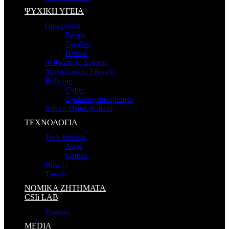
ΨΥΧΙΚΗ ΥΓΕΙΑ
Οικογένεια
Γονείς
Έφηβος
Παιδιά
Ανθρώπινες Σχέσεις
Διαδικτυακός Εθισμός
Bullying
Cyber
Σχολικός εκφοβισμός
Screen Detox Retreat
ΤΕΧΝΟΛΟΓΙΑ
Tech Review
Apps
Games
How to
Trends
ΝΟΜΙΚΑ ΖΗΤΗΜΑΤΑ
CSIi LAB
Έρευνες
MEDIA