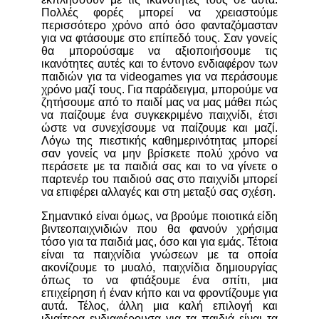
Πολλές φορές μπορεί να χρειαστούμε
περισσότερο χρόνο από όσο φανταζόμασταν
για να φτάσουμε στο επίπεδό τους. Σαν γονείς
θα μπορούσαμε να αξιοποιήσουμε τις
ικανότητες αυτές και το έντονο ενδιαφέρον των
παιδιών για τα videogames για να περάσουμε
χρόνο μαζί τους. Για παράδειγμα, μπορούμε να
ζητήσουμε από το παιδί μας να μας μάθει πώς
να παίζουμε ένα συγκεκριμένο παιχνίδι, έτσι
ώστε να συνεχίσουμε να παίζουμε και μαζί.
Λόγω της πιεστικής καθημερινότητας μπορεί
σαν γονείς να μην βρίσκετε πολύ χρόνο να
περάσετε με τα παιδιά σας και το να γίνετε ο
παρτενέρ του παιδιού σας στο παιχνίδι μπορεί
να επιφέρει αλλαγές και στη μεταξύ σας σχέση.
Σημαντικό είναι όμως, να βρούμε ποιοτικά είδη
βιντεοπαιχνιδιών που θα φανούν χρήσιμα
τόσο για τα παιδιά μας, όσο και για εμάς. Τέτοια
είναι τα παιχνίδια γνώσεων με τα οποία
ακονίζουμε το μυαλό, παιχνίδια δημιουργίας
όπως το να φτιάξουμε ένα σπίτι, μια
επιχείρηση ή έναν κήπο και να φροντίζουμε για
αυτά. Τέλος, άλλη μια καλή επιλογή και
ιδιαίτερα ενδιαφέρουσα για τα παιδιά είναι τα