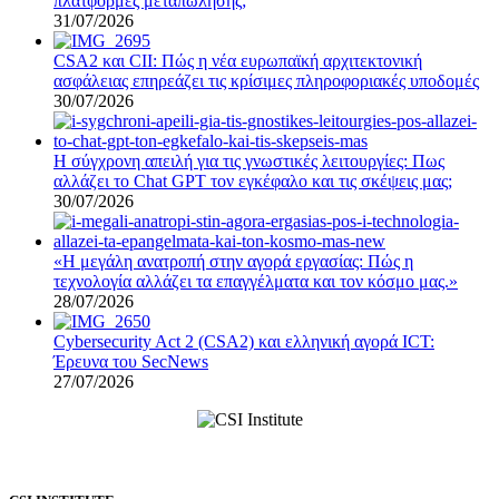
πλατφόρμες μεταπώλησης;
31/07/2026
CSA2 και CII: Πώς η νέα ευρωπαϊκή αρχιτεκτονική
ασφάλειας επηρεάζει τις κρίσιμες πληροφοριακές υποδομές
30/07/2026
Η σύγχρονη απειλή για τις γνωστικές λειτουργίες: Πως
αλλάζει το Chat GPT τον εγκέφαλο και τις σκέψεις μας;
30/07/2026
«Η μεγάλη ανατροπή στην αγορά εργασίας: Πώς η
τεχνολογία αλλάζει τα επαγγέλματα και τον κόσμο μας.»
28/07/2026
Cybersecurity Act 2 (CSA2) και ελληνική αγορά ICT:
Έρευνα του SecNews
27/07/2026