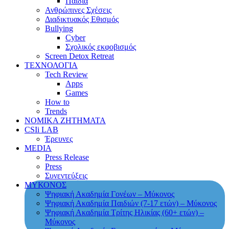
Παιδιά
Ανθρώπινες Σχέσεις
Διαδικτυακός Εθισμός
Bullying
Cyber
Σχολικός εκφοβισμός
Screen Detox Retreat
ΤΕΧΝΟΛΟΓΙΑ
Tech Review
Apps
Games
How to
Trends
ΝΟΜΙΚΑ ΖΗΤΗΜΑΤΑ
CSIi LAB
Έρευνες
MEDIA
Press Release
Press
Συνεντεύξεις
ΜΥΚΟΝΟΣ
Ψηφιακή Ακαδημία Γονέων – Μύκονος
Ψηφιακή Ακαδημία Παιδιών (7-17 ετών) – Μύκονος
Ψηφιακή Ακαδημία Τρίτης Ηλικίας (60+ ετών) –
Μύκονος