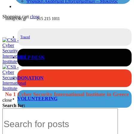
Ψηφιακή Ακαδημία Επιχειρηματιών – Μύκονος
Shopping cart
close
info@csii.gr
215 215 1011
Traced
HELP DESK
DONATION
No 1 Cyber Security International Institute in Greece
VOLUNTEERING
close
Search for: