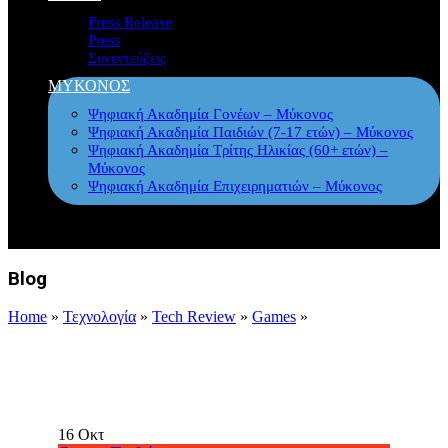
Press Release
Press
Συνεντεύξεις
ΜΥΚΟΝΟΣ
Ψηφιακή Ακαδημία Γονέων – Μύκονος
Ψηφιακή Ακαδημία Παιδιών (7-17 ετών) – Μύκονος
Ψηφιακή Ακαδημία Τρίτης Ηλικίας (60+ ετών) –
Μύκονος
Ψηφιακή Ακαδημία Επιχειρηματιών – Μύκονος
Blog
Home
»
Τεχνολογία
»
Tech Review
»
Games
»
16
Οκτ