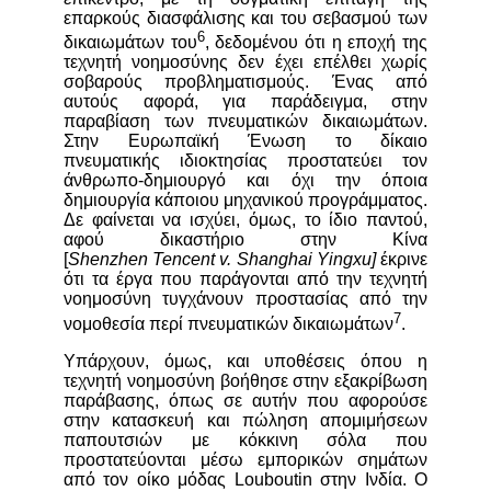
επαρκούς διασφάλισης και του σεβασμού των
6
δικαιωμάτων του
, δεδομένου ότι η εποχή της
τεχνητή νοημοσύνης δεν έχει επέλθει χωρίς
σοβαρούς προβληματισμούς. Ένας από
αυτούς αφορά, για παράδειγμα, στην
παραβίαση των πνευματικών δικαιωμάτων.
Στην Ευρωπαϊκή Ένωση το δίκαιο
πνευματικής ιδιοκτησίας προστατεύει τον
άνθρωπο-δημιουργό και όχι την όποια
δημιουργία κάποιου μηχανικού προγράμματος.
Δε φαίνεται να ισχύει, όμως, το ίδιο παντού,
αφού δικαστήριο στην Κίνα
[
Shenzhen
Tencent
v
.
Shanghai
Yingxu
]
έκρινε
ότι τα έργα που παράγονται από την τεχνητή
νοημοσύνη τυγχάνουν προστασίας από την
7
νομοθεσία περί πνευματικών δικαιωμάτων
.
Υπάρχουν, όμως, και υποθέσεις όπου η
τεχνητή νοημοσύνη βοήθησε στην εξακρίβωση
παράβασης, όπως σε αυτήν που αφορούσε
στην κατασκευή και πώληση απομιμήσεων
παπουτσιών με κόκκινη σόλα που
προστατεύονται μέσω εμπορικών σημάτων
από τον οίκο μόδας Louboutin στην Ινδία. O