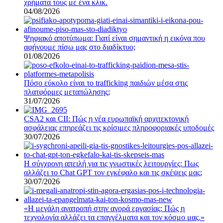
χρήματα τους με ένα κλικ.
04/08/2026
Ψηφιακό αποτύπωμα: Γιατί είναι σημαντική η εικόνα που
αφήνουμε πίσω μας στο διαδίκτυο;
01/08/2026
Πόσο εύκολο είναι το trafficking παιδιών μέσα στις
πλατφόρμες μεταπώλησης;
31/07/2026
CSA2 και CII: Πώς η νέα ευρωπαϊκή αρχιτεκτονική
ασφάλειας επηρεάζει τις κρίσιμες πληροφοριακές υποδομές
30/07/2026
Η σύγχρονη απειλή για τις γνωστικές λειτουργίες: Πως
αλλάζει το Chat GPT τον εγκέφαλο και τις σκέψεις μας;
30/07/2026
«Η μεγάλη ανατροπή στην αγορά εργασίας: Πώς η
τεχνολογία αλλάζει τα επαγγέλματα και τον κόσμο μας.»