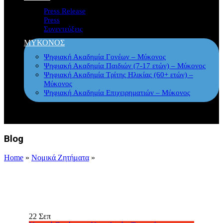
Press Release
Press
Συνεντεύξεις
ΜΥΚΟΝΟΣ
Ψηφιακή Ακαδημία Γονέων – Μύκονος
Ψηφιακή Ακαδημία Παιδιών (7-17 ετών) – Μύκονος
Ψηφιακή Ακαδημία Τρίτης Ηλικίας (60+ ετών) –
Μύκονος
Ψηφιακή Ακαδημία Επιχειρηματιών – Μύκονος
Blog
Home
»
Νομικά Ζητήματα
»
22
Σεπ