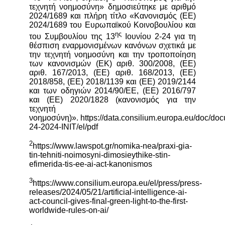
τεχνητή νοημοσύνη» δημοσιεύτηκε με αριθμό
2024/1689 και πλήρη τίτλο «Κανονισμός (ΕΕ)
2024/1689 του Ευρωπαϊκού Κοινοβουλίου και
ης
του Συμβουλίου της 13
Ιουνίου 2-24 για τη
θέσπιση εναρμονισμένων κανόνων σχετικά με
την τεχνητή νοημοσύνη και την τροποποίηση
των κανονισμών (ΕΚ) αριθ. 300/2008, (ΕΕ)
αριθ. 167/2013, (ΕΕ) αριθ. 168/2013, (ΕΕ)
2018/858, (ΕΕ) 2018/1139 και (ΕΕ) 2019/2144
και των οδηγιών 2014/90/ΕΕ, (ΕΕ) 2016/797
και (ΕΕ) 2020/1828 (κανονισμός για την
τεχνητή
νοημοσύνη)». https://data.consilium.europa.eu/doc/do
24-2024-INIT/el/pdf
2
https://www.lawspot.gr/nomika-nea/praxi-gia-
tin-tehniti-noimosyni-dimosieythike-stin-
efimerida-tis-ee-ai-act-kanonismos
3
https://www.consilium.europa.eu/el/press/press-
releases/2024/05/21/artificial-intelligence-ai-
act-council-gives-final-green-light-to-the-first-
worldwide-rules-on-ai/