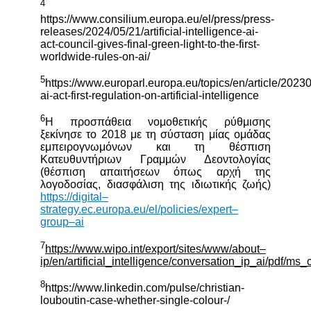
4
https://www.consilium.europa.eu/el/press/press-
releases/2024/05/21/artificial-intelligence-ai-
act-council-gives-final-green-light-to-the-first-
worldwide-rules-on-ai/
5
https://www.europarl.europa.eu/topics/en/article/20
ai-act-first-regulation-on-artificial-intelligence
6
H προσπάθεια νομοθετικής ρύθμισης
ξεκίνησε το 2018 με τη σύσταση μίας ομάδας
εμπειρογνωμόνων και τη θέσπιση
Κατευθυντήριων Γραμμών Δεοντολογίας
(θέσπιση απαιτήσεων όπως αρχή της
λογοδοσίας, διασφάλιση της ιδιωτικής ζωής)
https
://
digital
–
strategy
.
ec
.
europa
.
eu
/
el
/
policies
/
expert
–
group
–
ai
7
https
://
www
.
wipo
.
int
/
export
/
sites
/
www
/
about
–
ip
/
en
/
artificial
_
intelligence
/
conversation
_
ip
_
ai
/
pdf
/
ms
_
8
https://www.linkedin.com/pulse/christian-
louboutin-case-whether-single-colour-/