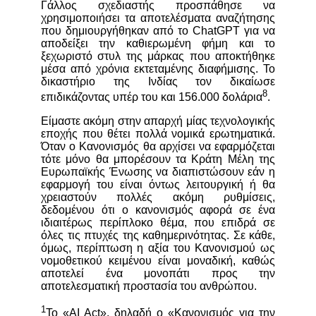
Γάλλος σχεδιαστής προσπάθησε να
χρησιμοποιήσει τα αποτελέσματα αναζήτησης
που δημιουργήθηκαν από το ChatGPT για να
αποδείξει την καθιερωμένη φήμη και το
ξεχωριστό στυλ της μάρκας που αποκτήθηκε
μέσα από χρόνια εκτεταμένης διαφήμισης. Το
δικαστήριο της Ινδίας τον δικαίωσε
8
επιδικάζοντας υπέρ του και 156.000 δολάρια
.
Είμαστε ακόμη στην απαρχή μίας τεχνολογικής
εποχής που θέτει πολλά νομικά ερωτηματικά.
Όταν ο Κανονισμός θα αρχίσει να εφαρμόζεται
τότε μόνο θα μπορέσουν τα Κράτη Μέλη της
Ευρωπαϊκής Ένωσης να διαπιστώσουν εάν η
εφαρμογή του είναι όντως λειτουργική ή θα
χρειαστούν πολλές ακόμη ρυθμίσεις,
δεδομένου ότι ο κανονισμός αφορά σε ένα
ιδιαιτέρως περίπλοκο θέμα, που επιδρά σε
όλες τις πτυχές της καθημερινότητας. Σε κάθε,
όμως, περίπτωση η αξία του Κανονισμού ως
νομοθετικού κειμένου είναι μοναδική, καθώς
αποτελεί ένα μονοπάτι προς την
αποτελεσματική προστασία του ανθρώπου.
1
Το «AI Act», δηλαδή ο «Κανονισμός για την