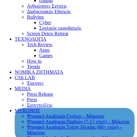
Παιδιά
Ανθρώπινες Σχέσεις
Διαδικτυακός Εθισμός
Bullying
Cyber
Σχολικός εκφοβισμός
Screen Detox Retreat
ΤΕΧΝΟΛΟΓΙΑ
Tech Review
Apps
Games
How to
Trends
ΝΟΜΙΚΑ ΖΗΤΗΜΑΤΑ
CSIi LAB
Έρευνες
MEDIA
Press Release
Press
Συνεντεύξεις
ΜΥΚΟΝΟΣ
Ψηφιακή Ακαδημία Γονέων – Μύκονος
Ψηφιακή Ακαδημία Παιδιών (7-17 ετών) – Μύκονος
Ψηφιακή Ακαδημία Τρίτης Ηλικίας (60+ ετών) –
Μύκονος