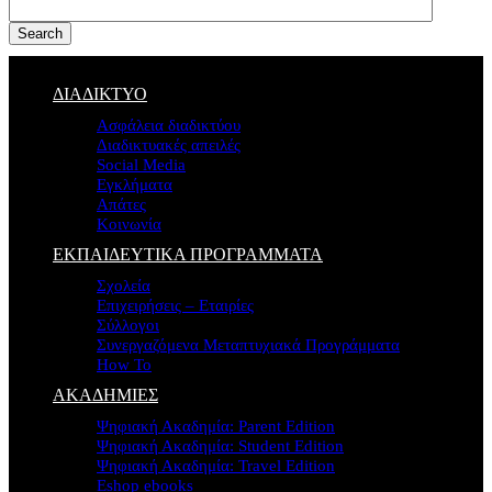
Search
ΔΙΑΔΙΚΤΥΟ
Ασφάλεια διαδικτύου
Διαδικτυακές απειλές
Social Media
Εγκλήματα
Απάτες
Κοινωνία
ΕΚΠΑΙΔΕΥΤΙΚΑ ΠΡΟΓΡΑΜΜΑΤΑ
Σχολεία
Επιχειρήσεις – Εταιρίες
Σύλλογοι
Συνεργαζόμενα Μεταπτυχιακά Προγράμματα
How To
ΑΚΑΔΗΜΙΕΣ
Ψηφιακή Ακαδημία: Parent Edition
Ψηφιακή Ακαδημία: Student Edition
Ψηφιακή Ακαδημία: Travel Edition
Eshop ebooks