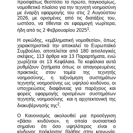
προσφάτως θεσπίσει το πρώτο, παγκοσμίως,
νομοθετικό πλαίσιο για την τεχνητή νοημοσύνη
με έναρξη εφαρμογής του στις 2 Αυγούστου
2026, με ορισμένες από τις διατάξεις του,
ωστόσο, να τίθενται σε εφαρμογή νωρίτερα,
1
ήδη από τις 2 Φεβρουαρίου 2025
.
Η ογκώδης, «εμβληματική νομοθεσία», όπως
χαρακτηριστικά την αποκαλεί το Ευρωπαϊκό
Συμβούλιο, αποτελείται από 180 αιτιολογικές
σκέψεις, 113 άρθρα και 13 Παραρτήματα, ενώ
χωρίζεται σε 13 Κεφάλαια. Τα κεφάλαια αυτά
ρυθμίζουν ζητήματα όπως οι απαγορευμένες
πρακτικές στον τομέα της τεχνητής
νοημοσύνης, η ταξινόμηση συστημάτων
τεχνητής νοημοσύνης ως υψηλού κινδύνου, οι
υποχρεώσεις διαφάνειας για παρόχους και
φορείς εφαρμογής ορισμένων συστημάτων
τεχνητής νοημοσύνης και η αρχιτεκτονική της
2
διακυβέρνησής της
.
Ο Κανονισμός ακολουθεί μια
προσέγγιση
«βάσει κινδύνου», η οποία ουσιαστικά
σημαίνει ότι όσο υψηλότερος είναι ο
κίνδυνος
πρόκλησης βλάβης στην κοινωνία,