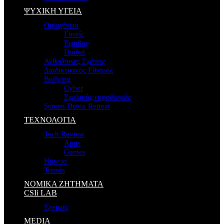
ΨΥΧΙΚΗ ΥΓΕΙΑ
Οικογένεια
Γονείς
Έφηβος
Παιδιά
Ανθρώπινες Σχέσεις
Διαδικτυακός Εθισμός
Bullying
Cyber
Σχολικός εκφοβισμός
Screen Detox Retreat
ΤΕΧΝΟΛΟΓΙΑ
Tech Review
Apps
Games
How to
Trends
ΝΟΜΙΚΑ ΖΗΤΗΜΑΤΑ
CSIi LAB
Έρευνες
MEDIA