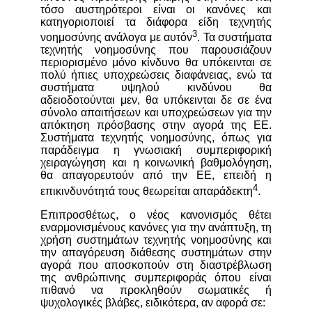
τόσο αυστηρότεροι είναι οι κανόνες και
κατηγοριοποιεί τα διάφορα είδη τεχνητής
3
νοημοσύνης ανάλογα με αυτόν
. Τα συστήματα
τεχνητής νοημοσύνης που παρουσιάζουν
περιορισμένο
μόνο
κίνδυνο θα υπόκεινται σε
πολύ ήπιες υποχρεώσεις διαφάνειας, ενώ τα
συστήματα υψηλού κινδύνου θα
αδειοδοτούνται μεν, θα υπόκεινται δε σε ένα
σύνολο απαιτήσεων και υποχρεώσεων για την
απόκτηση πρόσβασης στην αγορά της ΕΕ.
Συστήματα τεχνητής νοημοσύνης, όπως για
παράδειγμα η γνωσιακή συμπεριφορική
χειραγώγηση
και η
κοινωνική βαθμολόγηση,
θα απαγορευτούν από την ΕΕ, επειδή η
4
επικινδυνότητά τους θεωρείται απαράδεκτη
.
Επιπροσθέτως, ο νέος κανονισμός θέτει
εναρμονισμένους κανόνες για την ανάπτυξη, τη
χρήση συστημάτων τεχνητής νοημοσύνης και
την απαγόρευση διάθεσης συστημάτων στην
αγορά που αποσκοπούν στη διαστρέβλωση
της ανθρώπινης συμπεριφοράς όπου είναι
πιθανό να προκληθούν σωματικές ή
ψυχολογικές βλάβες, ειδικότερα, αν αφορά σε: