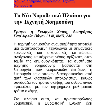
Νομικά Ζητήματα
,
Νομοθεσία
,
Τεχνητή
Νοημοσύνη
Tο Νέο Νομοθετικό Πλαίσιο για
την Τεχνητή Νοημοσύνη
Γράφει η Γεωργία Χιόνη,
Δικηγόρος
Παρ΄Αρείω Πάγω,
LLM, MdR,
ΔΝ
Η τεχνητή νοημοσύνη αναμφισβήτητα αποτελεί
μία αναπτυσσόμενη τεχνολογία με σημαντικές
κοινωνικές και οικονομικές επιπτώσεις,
ανοίγοντας ταυτόχρονα νέους ορίζοντες στον
τομέα της δημιουργικότητας. Τα συστήματα
τεχνητής νοημοσύνης βασίζονται στη
λειτουργία των νευρωνικών δικτύων, η
λειτουργία των οποίων διαφοροποιείται από
αυτή των κλασσικών υπολογιστών, καθώς
συνδυάζει τον τρόπο σκέψης του ανθρώπινου
εγκεφάλου µε τον αφηρημένο μαθηματικό
τρόπο σκέψης.
Στα πλαίσια αυτά, και πρωτοπορώντας
νομοθετικά, η Ευρωπαϊκή Ένωση έχει