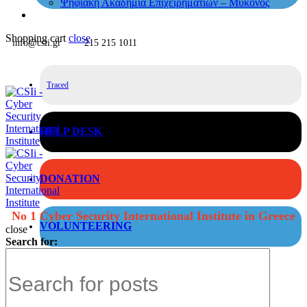
Ψηφιακή Ακαδημία Επιχειρηματιών – Μύκονος
Shopping cart
close
info@csii.gr
215 215 1011
Traced
HELP DESK
DONATION
No 1 Cyber Security International Institute in Greece
VOLUNTEERING
close
Search for: