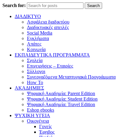
Search for:
Search
ΔΙΑΔΙΚΤΥΟ
Ασφάλεια διαδικτύου
Διαδικτυακές απειλές
Social Media
Εγκλήματα
Απάτες
Κοινωνία
ΕΚΠΑΙΔΕΥΤΙΚΑ ΠΡΟΓΡΑΜΜΑΤΑ
Σχολεία
Επιχειρήσεις – Εταιρίες
Σύλλογοι
Συνεργαζόμενα Μεταπτυχιακά Προγράμματα
How To
ΑΚΑΔΗΜΙΕΣ
Ψηφιακή Ακαδημία: Parent Edition
Ψηφιακή Ακαδημία: Student Edition
Ψηφιακή Ακαδημία: Travel Edition
Eshop ebooks
ΨΥΧΙΚΗ ΥΓΕΙΑ
Οικογένεια
Γονείς
Έφηβος