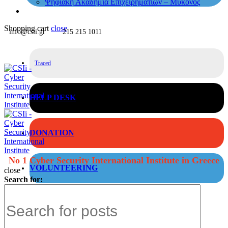
Ψηφιακή Ακαδημία Επιχειρηματιών – Μύκονος
Shopping cart
close
info@csii.gr
215 215 1011
Traced
HELP DESK
DONATION
No 1 Cyber Security International Institute in Greece
VOLUNTEERING
close
Search for: