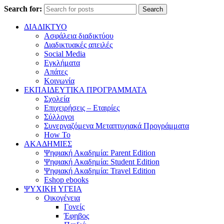
Search for:
Search
ΔΙΑΔΙΚΤΥΟ
Ασφάλεια διαδικτύου
Διαδικτυακές απειλές
Social Media
Εγκλήματα
Απάτες
Κοινωνία
ΕΚΠΑΙΔΕΥΤΙΚΑ ΠΡΟΓΡΑΜΜΑΤΑ
Σχολεία
Επιχειρήσεις – Εταιρίες
Σύλλογοι
Συνεργαζόμενα Μεταπτυχιακά Προγράμματα
How To
ΑΚΑΔΗΜΙΕΣ
Ψηφιακή Ακαδημία: Parent Edition
Ψηφιακή Ακαδημία: Student Edition
Ψηφιακή Ακαδημία: Travel Edition
Eshop ebooks
ΨΥΧΙΚΗ ΥΓΕΙΑ
Οικογένεια
Γονείς
Έφηβος