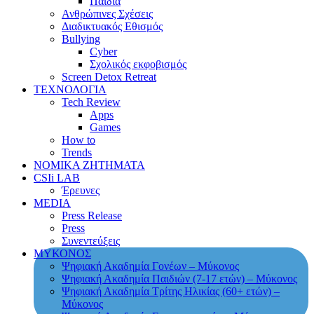
Παιδιά
Ανθρώπινες Σχέσεις
Διαδικτυακός Εθισμός
Bullying
Cyber
Σχολικός εκφοβισμός
Screen Detox Retreat
ΤΕΧΝΟΛΟΓΙΑ
Tech Review
Apps
Games
How to
Trends
ΝΟΜΙΚΑ ΖΗΤΗΜΑΤΑ
CSIi LAB
Έρευνες
MEDIA
Press Release
Press
Συνεντεύξεις
ΜΥΚΟΝΟΣ
Ψηφιακή Ακαδημία Γονέων – Μύκονος
Ψηφιακή Ακαδημία Παιδιών (7-17 ετών) – Μύκονος
Ψηφιακή Ακαδημία Τρίτης Ηλικίας (60+ ετών) –
Μύκονος