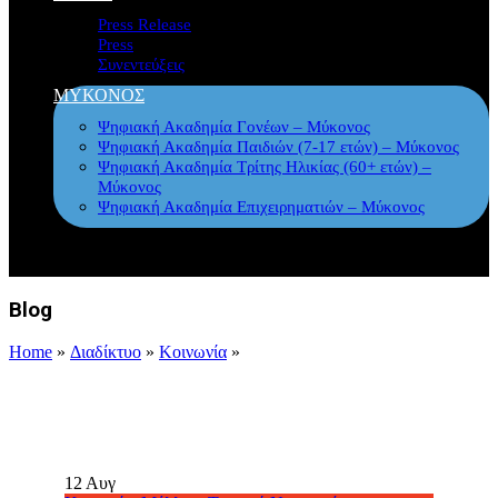
Press Release
Press
Συνεντεύξεις
ΜΥΚΟΝΟΣ
Ψηφιακή Ακαδημία Γονέων – Μύκονος
Ψηφιακή Ακαδημία Παιδιών (7-17 ετών) – Μύκονος
Ψηφιακή Ακαδημία Τρίτης Ηλικίας (60+ ετών) –
Μύκονος
Ψηφιακή Ακαδημία Επιχειρηματιών – Μύκονος
Blog
Home
»
Διαδίκτυο
»
Κοινωνία
»
12
Αυγ