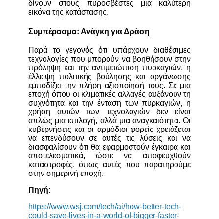
δίνουν στους πυροσβέστες μια καλύτερη
εικόνα της κατάστασης.
Συμπέρασμα: Ανάγκη για Δράση
Παρά το γεγονός ότι υπάρχουν διαθέσιμες
τεχνολογίες που μπορούν να βοηθήσουν στην
πρόληψη και την αντιμετώπιση πυρκαγιών, η
έλλειψη πολιτικής βούλησης και οργάνωσης
εμποδίζει την πλήρη αξιοποίησή τους. Σε μια
εποχή όπου οι κλιματικές αλλαγές αυξάνουν τη
συχνότητα και την ένταση των πυρκαγιών, η
χρήση αυτών των τεχνολογιών δεν είναι
απλώς μια επιλογή, αλλά μια αναγκαιότητα. Οι
κυβερνήσεις και οι αρμόδιοι φορείς χρειάζεται
να επενδύσουν σε αυτές τις λύσεις και να
διασφαλίσουν ότι θα εφαρμοστούν έγκαιρα και
αποτελεσματικά, ώστε να αποφευχθούν
καταστροφές, όπως αυτές που παρατηρούμε
στην σημερινή εποχή.
Πηγή:
https://www.wsj.com/tech/ai/how-better-tech-
could-save-lives-in-a-world-of-bigger-faster-