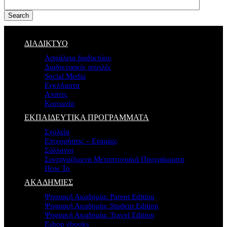
Search
ΔΙΑΔΙΚΤΥΟ
Ασφάλεια διαδικτύου
Διαδικτυακές απειλές
Social Media
Εγκλήματα
Απάτες
Κοινωνία
ΕΚΠΑΙΔΕΥΤΙΚΑ ΠΡΟΓΡΑΜΜΑΤΑ
Σχολεία
Επιχειρήσεις – Εταιρίες
Σύλλογοι
Συνεργαζόμενα Μεταπτυχιακά Προγράμματα
How To
ΑΚΑΔΗΜΙΕΣ
Ψηφιακή Ακαδημία: Parent Edition
Ψηφιακή Ακαδημία: Student Edition
Ψηφιακή Ακαδημία: Travel Edition
Eshop ebooks