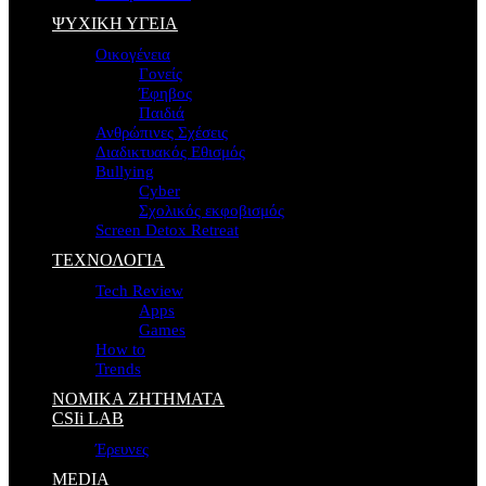
ΨΥΧΙΚΗ ΥΓΕΙΑ
Οικογένεια
Γονείς
Έφηβος
Παιδιά
Ανθρώπινες Σχέσεις
Διαδικτυακός Εθισμός
Bullying
Cyber
Σχολικός εκφοβισμός
Screen Detox Retreat
ΤΕΧΝΟΛΟΓΙΑ
Tech Review
Apps
Games
How to
Trends
ΝΟΜΙΚΑ ΖΗΤΗΜΑΤΑ
CSIi LAB
Έρευνες
MEDIA