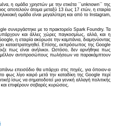
ένα, η ομάδα χρηστών με την ετικέτα ΄΄unknown΄΄ της
ος αποτελούν άτομα μεταξύ 13 έως 17 ετών, η εταιρία
λικιακή ομάδα είναι μεγαλύτερη και από το Instagram,
ogle συνεργάστηκε με το πρακτορείο Spark Foundry. Τα
 υπάρχουν και άλλες χώρες παγκοσμίως, αλλά, και η
oogle, η εταιρία ακύρωσε την καμπάνια, διαμηνύοντας
έχει καταστρατηγηθεί. Επίσης, εκπρόσωπος της Google
ριζε πως είναι ανήλικοι. Ωστόσο, δεν αρνήθηκε πως
το μέλλον αντιπροσώπους πωλήσεων να παρακάμπτουν
απάνω επεισόδιο θα υπάρχει στις πηγές, για όποιον-α
στο φως λίγο καιρό μετά την καταδίκη της Google περί
λιτική) ίσως να σηματοδοτεί μια γενική αλλαγή πολιτικής
ς και επιφέρουν σοβαρές κυρώσεις.
6