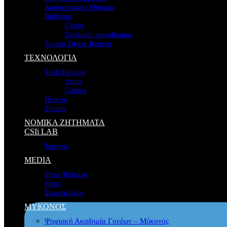
Διαδικτυακός Εθισμός
Bullying
Cyber
Σχολικός εκφοβισμός
Screen Detox Retreat
ΤΕΧΝΟΛΟΓΙΑ
Tech Review
Apps
Games
How to
Trends
ΝΟΜΙΚΑ ΖΗΤΗΜΑΤΑ
CSIi LAB
Έρευνες
MEDIA
Press Release
Press
Συνεντεύξεις
ΜΥΚΟΝΟΣ
Ψηφιακή Ακαδημία Γονέων – Μύκονος