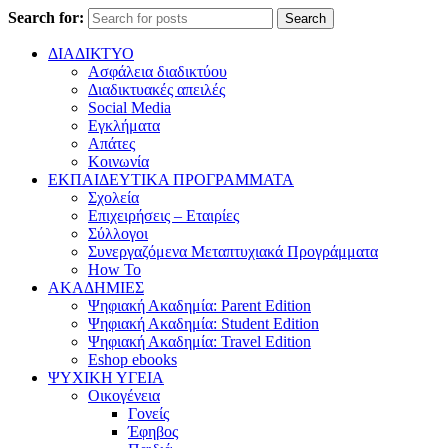
Search for:
Search
ΔΙΑΔΙΚΤΥΟ
Ασφάλεια διαδικτύου
Διαδικτυακές απειλές
Social Media
Εγκλήματα
Απάτες
Κοινωνία
ΕΚΠΑΙΔΕΥΤΙΚΑ ΠΡΟΓΡΑΜΜΑΤΑ
Σχολεία
Επιχειρήσεις – Εταιρίες
Σύλλογοι
Συνεργαζόμενα Μεταπτυχιακά Προγράμματα
How To
ΑΚΑΔΗΜΙΕΣ
Ψηφιακή Ακαδημία: Parent Edition
Ψηφιακή Ακαδημία: Student Edition
Ψηφιακή Ακαδημία: Travel Edition
Eshop ebooks
ΨΥΧΙΚΗ ΥΓΕΙΑ
Οικογένεια
Γονείς
Έφηβος