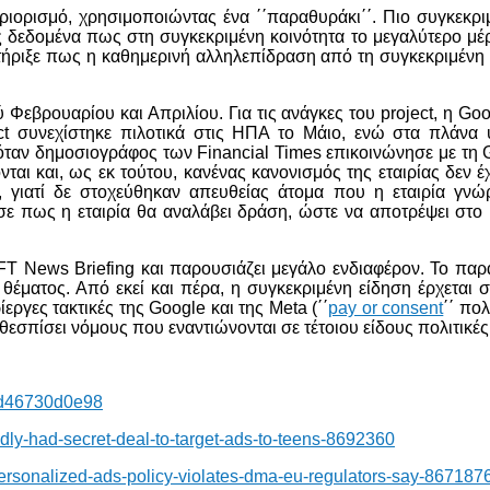
ιορισμό, χρησιμοποιώντας ένα ΄΄παραθυράκι΄΄. Πιο συγκεκριμ
δεδομένα πως στη συγκεκριμένη κοινότητα το μεγαλύτερο μέρ
στήριξε πως η καθημερινή αλληλεπίδραση από τη συγκεκριμένη η
 Φεβρουαρίου και Απριλίου. Για τις ανάγκες του project, η Go
ect συνεχίστηκε πιλοτικά στις ΗΠΑ το Μάιο, ενώ στα πλάνα
αν δημοσιογράφος των Financial Times επικοινώνησε με τη G
ται και, ως εκ τούτου, κανένας κανονισμός της εταιρίας δεν 
, γιατί δε στοχεύθηκαν απευθείας άτομα που η εταιρία γνώ
σε πως η εταιρία θα αναλάβει δράση, ώστε να αποτρέψει σ
T News Briefing και παρουσιάζει μεγάλο ενδιαφέρον. Το παρ
θέματος. Από εκεί και πέρα, η συγκεκριμένη είδηση έρχεται 
ργες τακτικές της Google και της Meta (΄΄
pay
or
consent
΄΄ πο
θεσπίσει νόμους που εναντιώνονται σε τέτοιου είδους πολιτικέ
-dd46730d0e98
dly-had-secret-deal-to-target-ads-to-teens-8692360
ersonalized-ads-policy-violates-dma-eu-regulators-say-867187