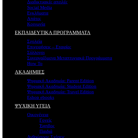
Διαδικτυακές απειλές
Social Media
Εγκλήματα
Απάτες
Κοινωνία
ΕΚΠΑΙΔΕΥΤΙΚΑ ΠΡΟΓΡΑΜΜΑΤΑ
Σχολεία
Επιχειρήσεις – Εταιρίες
Σύλλογοι
Συνεργαζόμενα Μεταπτυχιακά Προγράμματα
How To
ΑΚΑΔΗΜΙΕΣ
Ψηφιακή Ακαδημία: Parent Edition
Ψηφιακή Ακαδημία: Student Edition
Ψηφιακή Ακαδημία: Travel Edition
Eshop ebooks
ΨΥΧΙΚΗ ΥΓΕΙΑ
Οικογένεια
Γονείς
Έφηβος
Παιδιά
Ανθρώπινες Σχέσεις