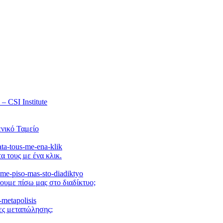
 CSI Institute
νικό Ταμείο
α τους με ένα κλικ.
ουμε πίσω μας στο διαδίκτυο;
μες μεταπώλησης;