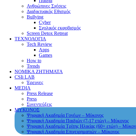
Παιδιά
Ανθρώπινες Σχέσεις
Διαδικτυακός Εθισμός
Bullying
Cyber
Σχολικός εκφοβισμός
Screen Detox Retreat
ΤΕΧΝΟΛΟΓΙΑ
Tech Review
Apps
Games
How to
Trends
ΝΟΜΙΚΑ ΖΗΤΗΜΑΤΑ
CSIi LAB
Έρευνες
MEDIA
Press Release
Press
Συνεντεύξεις
ΜΥΚΟΝΟΣ
Ψηφιακή Ακαδημία Γονέων – Μύκονος
Ψηφιακή Ακαδημία Παιδιών (7-17 ετών) – Μύκονος
Ψηφιακή Ακαδημία Τρίτης Ηλικίας (60+ ετών) – Μύκον
Ψηφιακή Ακαδημία Επιχειρηματιών – Μύκονος