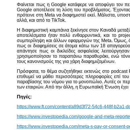
Φαίνεται πως η Google κατάφερε να αποφύγει τον περ
Google αποτέλεσε τη λύση του προβλήματος. Έχοντας 
πρότεινε στη Meta να διαφημιστεί εκεί. Μάλιστα, υπο
αλλά, και από το TikTok.
Η διαφημιστική καμπάνια ξεκίνησε στον Καναδά μεταξύ
αποτελέσματα ήταν πολύ ενθαρρυντικά, και το proj
συμπερίληψη και άλλων εφαρμογών της Meta. Όμως, ότ
πως οι διαφημίσεις σε άτομα κάτω των 18 απαγορεύον
απάντησε πως οι δικλείδες ασφαλείας λειτούργησαν
χρησιμοποίησαν το παραπάνω παραθυράκι, ενώ τόνι
τους κανονισμούς της για χάρη διαφημιζομένων.
Πρόσφατα, το θέμα συζητήθηκε εκτενώς στο podcast F
επιθυμεί να μάθει περισσότερες πληροφορίες επί του 
παραβίασης του νόμου για το μονοπώλιο. Αυτές οι περίε
των εταιριών. Από την άλλη, η Ευρωπαϊκή Ένωση έχει 
Πηγές:
https://www.ft.com/content/a89d3f72-54c6-448f-b2a1
https://www.investopedia.com/google-and-meta-reporte
https://www.investopedia.com/meta-s-pay-or-consent-p