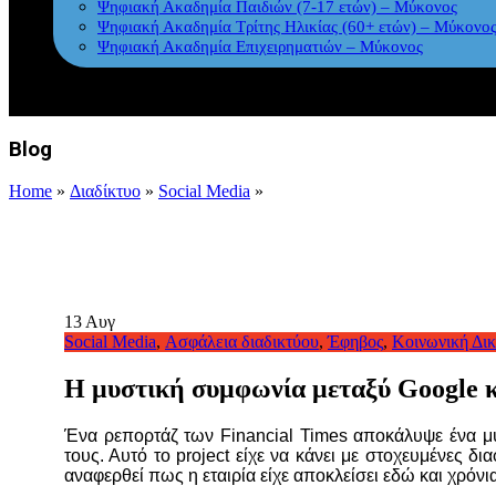
Ψηφιακή Ακαδημία Παιδιών (7-17 ετών) – Μύκονος
Ψηφιακή Ακαδημία Τρίτης Ηλικίας (60+ ετών) – Μύκονο
Ψηφιακή Ακαδημία Επιχειρηματιών – Μύκονος
Blog
Home
»
Διαδίκτυο
»
Social Media
»
13
Αυγ
Social Media
,
Ασφάλεια διαδικτύου
,
Έφηβος
,
Κοινωνική Δι
Η μυστική συμφωνία μεταξύ Google 
Ένα ρεπορτάζ των Financial Times αποκάλυψε ένα μυσ
τους. Αυτό το project είχε να κάνει με στοχευμένες δ
αναφερθεί πως η εταιρία είχε αποκλείσει εδώ και χρόν