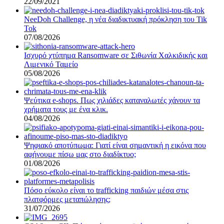
22/09/2021
NeeDoh Challenge, η νέα διαδικτυακή πρόκληση του Tik
Tok
07/08/2026
Ισχυρό χτύπημα Ransomware σε Σιθωνία Χαλκιδικής και
Λιμενικό Ταμείο
05/08/2026
Ψεύτικα e-shops. Πως χιλιάδες καταναλωτές χάνουν τα
χρήματα τους με ένα κλικ.
04/08/2026
Ψηφιακό αποτύπωμα: Γιατί είναι σημαντική η εικόνα που
αφήνουμε πίσω μας στο διαδίκτυο;
01/08/2026
Πόσο εύκολο είναι το trafficking παιδιών μέσα στις
πλατφόρμες μεταπώλησης;
31/07/2026