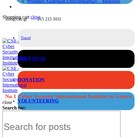
Ψηφιακή Ακαδημία Επιχειρηματιών – Μύκονος
Shopping cart
close
info@csii.gr
215 215 1011
Traced
HELP DESK
DONATION
No 1 Cyber Security International Institute in Greece
VOLUNTEERING
close
Search for: