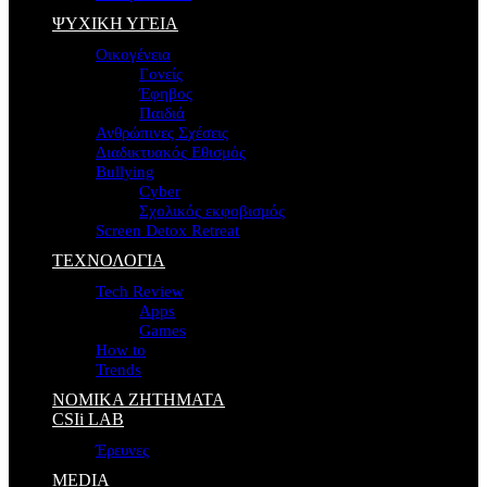
ΨΥΧΙΚΗ ΥΓΕΙΑ
Οικογένεια
Γονείς
Έφηβος
Παιδιά
Ανθρώπινες Σχέσεις
Διαδικτυακός Εθισμός
Bullying
Cyber
Σχολικός εκφοβισμός
Screen Detox Retreat
ΤΕΧΝΟΛΟΓΙΑ
Tech Review
Apps
Games
How to
Trends
ΝΟΜΙΚΑ ΖΗΤΗΜΑΤΑ
CSIi LAB
Έρευνες
MEDIA