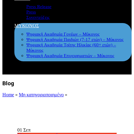
Press Release
Press
Συνεντεύξεις
ΜΥΚΟΝΟΣ
Ψηφιακή Ακαδημία Γονέων – Μύκονος
Ψηφιακή Ακαδημία Παιδιών (7-17 ετών) – Μύκονος
Ψηφιακή Ακαδημία Τρίτης Ηλικίας (60+ ετών) –
Μύκονος
Ψηφιακή Ακαδημία Επιχειρηματιών – Μύκονος
Blog
Home
»
Μη κατηγοριοποιημένο
»
01
Σεπ