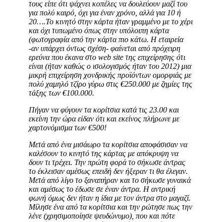
τους είπε ότι ψάχνει κοπέλες να δουλεύουν μαζί του
για πολύ καιρό, όχι για έναν χρόνο, αλλά για 10 ή
20….Το κινητό στην κάρτα ήταν γραμμένο με το χέρι
και όχι τυπωμένο όπως στην υπόλοιπη κάρτα
(φωτογραφία από την κάρτα πιο κάτω. Η εταιρεία
-αν υπάρχει όντως σχέση- φαίνεται από πρόχειρη
ερεύνα που έκανα στο web site της επιχείρησης ότι
είναι (ήταν καθώς ο ισολογισμός ήταν του 2012) μια
μικρή επιχείρηση χονδρικής προϊόντων ομορφιάς με
πολύ χαμηλό τζίρο γύρω στις €250.000 με ζημίες της
τάξης των €100.000.
Πήγαν να φύγουν τα κορίτσια κατά τις 23.00 και
εκείνη την ώρα είδαν ότι και εκείνος πλήρωνε με
χαρτονόμισμα των €500!
Μετά από ένα μισάωρο τα κορίτσια αποφάσισαν να
καλέσουν το κινητό της κάρτας με απόκρυψη να
δουν τι τρέχει. Την πρώτη φορά το σήκωσε άντρας
το έκλεισαν αμέσως επειδή δεν ήξεραν τι θα έλεγαν.
Μετά από λίγο το ξαναπήραν και το σήκωσε γυναικά
και αμέσως το έδωσε σε έναν άντρα. Η αντρική
φωνή όμως δεν ήταν η ίδια με τον άντρα στο μαγαζί.
Μίλησε ένα από τα κορίτσια και την ρώτησε πως την
λένε (χρησιμοποίησε ψευδώνυμο), που και πότε