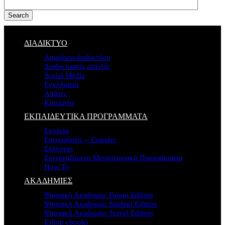
Search
ΔΙΑΔΙΚΤΥΟ
Ασφάλεια διαδικτύου
Διαδικτυακές απειλές
Social Media
Εγκλήματα
Απάτες
Κοινωνία
ΕΚΠΑΙΔΕΥΤΙΚΑ ΠΡΟΓΡΑΜΜΑΤΑ
Σχολεία
Επιχειρήσεις – Εταιρίες
Σύλλογοι
Συνεργαζόμενα Μεταπτυχιακά Προγράμματα
How To
ΑΚΑΔΗΜΙΕΣ
Ψηφιακή Ακαδημία: Parent Edition
Ψηφιακή Ακαδημία: Student Edition
Ψηφιακή Ακαδημία: Travel Edition
Eshop ebooks