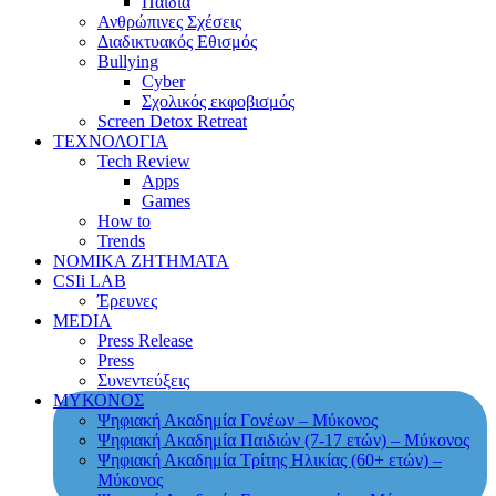
Παιδιά
Ανθρώπινες Σχέσεις
Διαδικτυακός Εθισμός
Bullying
Cyber
Σχολικός εκφοβισμός
Screen Detox Retreat
ΤΕΧΝΟΛΟΓΙΑ
Tech Review
Apps
Games
How to
Trends
ΝΟΜΙΚΑ ΖΗΤΗΜΑΤΑ
CSIi LAB
Έρευνες
MEDIA
Press Release
Press
Συνεντεύξεις
ΜΥΚΟΝΟΣ
Ψηφιακή Ακαδημία Γονέων – Μύκονος
Ψηφιακή Ακαδημία Παιδιών (7-17 ετών) – Μύκονος
Ψηφιακή Ακαδημία Τρίτης Ηλικίας (60+ ετών) –
Μύκονος