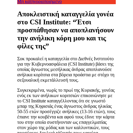
Μη κατηγοριοποιημένο
Aποκλειστική καταγγελία γονέα
στο CSI Institute: “Έτσι
προσπάθησαν να αποπλανήσουν
την ανήλικη κόρη μου και τις
φίλες της”
Σοκ προκαλεί η καταγγελία στο Διεθνές Ινστιτούτο
για την Κυβερνοασφάλεια (CSI Institute) βάσει της
οποίας άγνωστος μεσήλικας άνδρας αποπλανούσε
ανήλικα κορίτσια στα βόρεια προάστια με στόχο τη
σεξουαλική εκμετάλλευσή τους.
Συγκεκριμένα, νωρίς το πρωί της Κυριακής, γονέας
ενός εκ των ανήλικων κοριτσιών επικοινώνησε με
το CSI Institute καταγγέλλοντας ότι σε γνωστό
μπαρ της Κηφισιάς ένας άγνωστος άνδρας ηλικίας
50-55 ετών προσέγγιζε ανήλικες (13-16 ετών), τους
έπιανε την κουβέντα και αφού τους έδινε την κάρτα
του στην οποία συστήνονταν ως επαγγελματίας
στον χώρο της μόδας και των καλλυντικών, τους
προσέφερε δουλειά τάζοντάς τους καριέρα