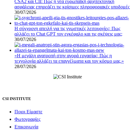
CSA2 και CII: Πώς η νέα ευρωπαϊκή αρχιτεκτονική
ασφάλειας επηρεάζει τις κρίσιμες πληροφοριακές υποδομές
30/07/2026
Η σύγχρονη απειλή για τις γνωστικές λειτουργίες: Πως
αλλάζει το Chat GPT τον εγκέφαλο και τις σκέψεις μας;
30/07/2026
«Η μεγάλη ανατροπή στην αγορά εργασίας: Πώς η
τεχνολογία αλλάζει τα επαγγέλματα και τον κόσμο μας.»
28/07/2026
CSI INSTITUTE
Ποιοι Είμαστε
Φωτογραφίες
Επικοινωνία