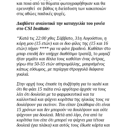
και ποια από τα θύματα φωτογραφήθηκαν και θα
ερευνηθεί σε βάθος η διείσδυση των κακοποιών
στις αθώες παιδικές ψυχές.
Διαβάστε αναλυτικά την καταγγελία του γονέα
στο
CSI
Institute
:
“Κατά τις 22:00 χθες Σάββατο, 31η Αυγούστου, η
κόρη μου (15 ετών) και οι δυο φίλες της (15 και 16
ετών) πήγαν **** για να φάνε βραδινό. Καθίσαν στο
μπαρ επειδή δεν υπήρχε διαθέσιμο τραπέζι, το μαγαζί
ήταν γεμάτο και δίπλα τους καθόταν ένας άντρας,
γύρω στα 50-55 ετών ασπρομάλλης, μαυρισμένος
κάπως εύσωμος, με περίεργα στρογγυλά διάφανα
γυαλιά.
Στην αρχή τους έπιασε τη συζήτηση για το sushi και
ότι θα φάει 15 πιάτα ενώ αργότερα άρχισε να τους
λέει ότι δουλεύει με τα φαρμακευτικά και τα
καλλυντικά και ψάχνει κορίτσια της ηλικίας τους να
δουλέψουν για εκείνον. Του είπαν ξεκάθαρα ότι είναι
15 χρόνων και δεν μπορούν να δουλέψουν και ούτε
ψάχνουν για δουλειά. Μετά από λίγο, ένα από τα
κορίτσια του είπε ότι μπορεί να ψάχνει μια τέτοια
δουλειά (για πλάκα) και αυτός τους έδωσε κάρτα και