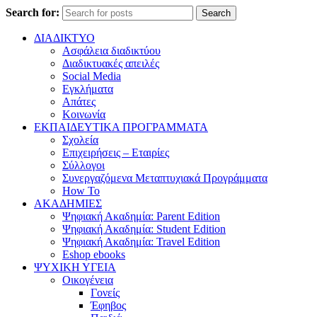
Search for:
Search
ΔΙΑΔΙΚΤΥΟ
Ασφάλεια διαδικτύου
Διαδικτυακές απειλές
Social Media
Εγκλήματα
Απάτες
Κοινωνία
ΕΚΠΑΙΔΕΥΤΙΚΑ ΠΡΟΓΡΑΜΜΑΤΑ
Σχολεία
Επιχειρήσεις – Εταιρίες
Σύλλογοι
Συνεργαζόμενα Μεταπτυχιακά Προγράμματα
How To
ΑΚΑΔΗΜΙΕΣ
Ψηφιακή Ακαδημία: Parent Edition
Ψηφιακή Ακαδημία: Student Edition
Ψηφιακή Ακαδημία: Travel Edition
Eshop ebooks
ΨΥΧΙΚΗ ΥΓΕΙΑ
Οικογένεια
Γονείς
Έφηβος