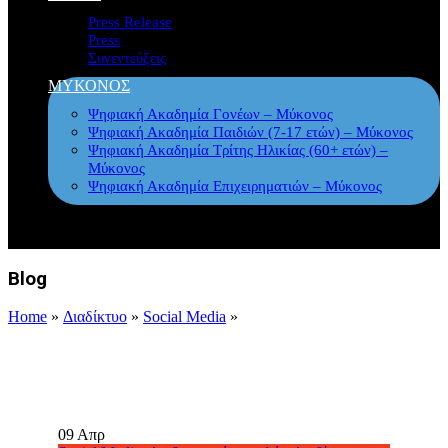
Press Release
Press
Συνεντεύξεις
ΜΥΚΟΝΟΣ
Ψηφιακή Ακαδημία Γονέων – Μύκονος
Ψηφιακή Ακαδημία Παιδιών (7-17 ετών) – Μύκονος
Ψηφιακή Ακαδημία Τρίτης Ηλικίας (60+ ετών) –
Μύκονος
Ψηφιακή Ακαδημία Επιχειρηματιών – Μύκονος
Blog
Home
»
Διαδίκτυο
»
Social Media
»
09
Απρ