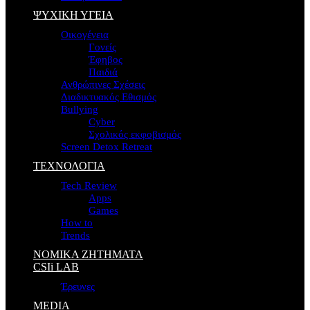
ΨΥΧΙΚΗ ΥΓΕΙΑ
Οικογένεια
Γονείς
Έφηβος
Παιδιά
Ανθρώπινες Σχέσεις
Διαδικτυακός Εθισμός
Bullying
Cyber
Σχολικός εκφοβισμός
Screen Detox Retreat
ΤΕΧΝΟΛΟΓΙΑ
Tech Review
Apps
Games
How to
Trends
ΝΟΜΙΚΑ ΖΗΤΗΜΑΤΑ
CSIi LAB
Έρευνες
MEDIA