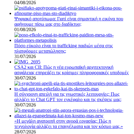
04/08/2026
Ψηφιακό αποτύπωμα: Γιατί είναι σημαντική η εικόνα που
αφήνουμε πίσω μας στο διαδίκτυο;
01/08/2026
Πόσο εύκολο είναι το trafficking παιδιών μέσα στις
πλατφόρμες μεταπώλησης;
31/07/2026
CSA2 και CII: Πώς η νέα ευρωπαϊκή αρχιτεκτονική
ασφάλειας επηρεάζει τις κρίσιμες πληροφοριακές υποδομές
30/07/2026
Η σύγχρονη απειλή για τις γνωστικές λειτουργίες: Πως
αλλάζει το Chat GPT τον εγκέφαλο και τις σκέψεις μας;
30/07/2026
«Η μεγάλη ανατροπή στην αγορά εργασίας: Πώς η
τεχνολογία αλλάζει τα επαγγέλματα και τον κόσμο μας.»
28/07/2026