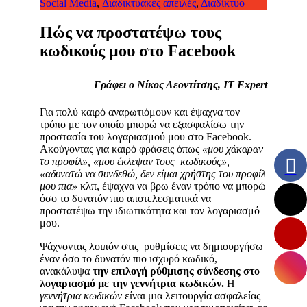
Social Media
,
Διαδικτυακές απειλές
,
Διαδίκτυο
Πώς να προστατέψω τους
κωδικούς μου στο Facebook
Γράφει ο Νίκος Λεοντίτσης,
IT Expert
Για πολύ καιρό αναρωτιόμουν και έψαχνα τον
τρόπο με τον οποίο μπορώ να εξασφαλίσω την
προστασία του λογαριασμού μου στο Facebook.
Ακούγοντας για καιρό φράσεις όπως
«μου χάκαραν
το προφίλ», «μου έκλεψαν τους κωδικούς»,
«αδυνατώ να συνδεθώ, δεν είμαι χρήστης του προφίλ
μου πια»
κλπ, έψαχνα να βρω έναν τρόπο να μπορώ
όσο το δυνατόν πιο αποτελεσματικά να
προστατέψω την ιδιωτικότητα και τον λογαριασμό
μου.
Ψάχνοντας λοιπόν στις ρυθμίσεις να δημιουργήσω
έναν όσο το δυνατόν πιο ισχυρό κωδικό,
ανακάλυψα
την επιλογή ρύθμισης σύνδεσης στο
λογαριασμό με την γεννήτρια κωδικών.
Η
γεννήτρια κωδικών
είναι μια λειτουργία ασφαλείας