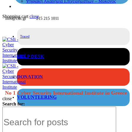
Ψηφιακή Ακαδημία Επιχειρηματιών – Μύκονος
Shopping cart
close
info@csii.gr
215 215 1011
Traced
HELP DESK
DONATION
No 1 Cyber Security International Institute in Greece
VOLUNTEERING
close
Search for: