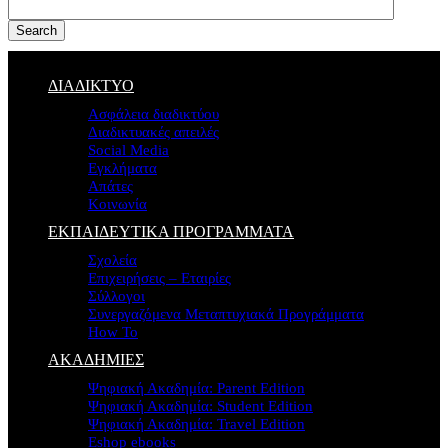
Search
ΔΙΑΔΙΚΤΥΟ
Ασφάλεια διαδικτύου
Διαδικτυακές απειλές
Social Media
Εγκλήματα
Απάτες
Κοινωνία
ΕΚΠΑΙΔΕΥΤΙΚΑ ΠΡΟΓΡΑΜΜΑΤΑ
Σχολεία
Επιχειρήσεις – Εταιρίες
Σύλλογοι
Συνεργαζόμενα Μεταπτυχιακά Προγράμματα
How To
ΑΚΑΔΗΜΙΕΣ
Ψηφιακή Ακαδημία: Parent Edition
Ψηφιακή Ακαδημία: Student Edition
Ψηφιακή Ακαδημία: Travel Edition
Eshop ebooks