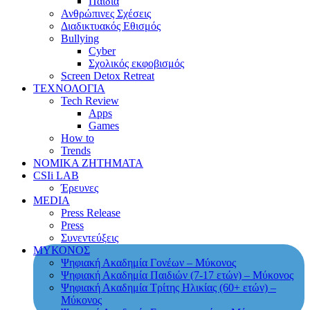
Παιδιά
Ανθρώπινες Σχέσεις
Διαδικτυακός Εθισμός
Bullying
Cyber
Σχολικός εκφοβισμός
Screen Detox Retreat
ΤΕΧΝΟΛΟΓΙΑ
Tech Review
Apps
Games
How to
Trends
ΝΟΜΙΚΑ ΖΗΤΗΜΑΤΑ
CSIi LAB
Έρευνες
MEDIA
Press Release
Press
Συνεντεύξεις
ΜΥΚΟΝΟΣ
Ψηφιακή Ακαδημία Γονέων – Μύκονος
Ψηφιακή Ακαδημία Παιδιών (7-17 ετών) – Μύκονος
Ψηφιακή Ακαδημία Τρίτης Ηλικίας (60+ ετών) –
Μύκονος