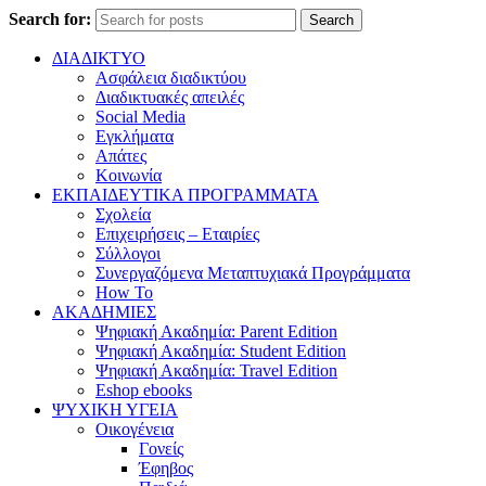
Search for:
Search
ΔΙΑΔΙΚΤΥΟ
Ασφάλεια διαδικτύου
Διαδικτυακές απειλές
Social Media
Εγκλήματα
Απάτες
Κοινωνία
ΕΚΠΑΙΔΕΥΤΙΚΑ ΠΡΟΓΡΑΜΜΑΤΑ
Σχολεία
Επιχειρήσεις – Εταιρίες
Σύλλογοι
Συνεργαζόμενα Μεταπτυχιακά Προγράμματα
How To
ΑΚΑΔΗΜΙΕΣ
Ψηφιακή Ακαδημία: Parent Edition
Ψηφιακή Ακαδημία: Student Edition
Ψηφιακή Ακαδημία: Travel Edition
Eshop ebooks
ΨΥΧΙΚΗ ΥΓΕΙΑ
Οικογένεια
Γονείς
Έφηβος