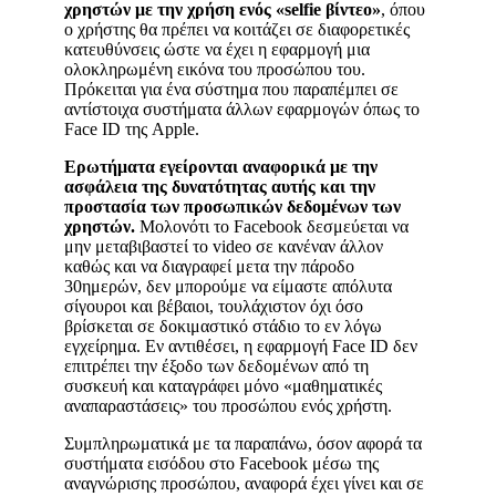
χρηστών με την χρήση ενός «selfie βίντεο»
, όπου
ο χρήστης θα πρέπει να κοιτάζει σε διαφορετικές
κατευθύνσεις ώστε να έχει η εφαρμογή μια
ολοκληρωμένη εικόνα του προσώπου του.
Πρόκειται για ένα σύστημα που παραπέμπει σε
αντίστοιχα συστήματα άλλων εφαρμογών όπως το
Face ID της Apple.
Eρωτήματα εγείρονται αναφορικά με την
ασφάλεια της δυνατότητας αυτής και την
προστασία των προσωπικών δεδομένων των
χρηστών.
Μολονότι το Facebook δεσμεύεται να
μην μεταβιβαστεί το video σε κανέναν άλλον
καθώς και να διαγραφεί μετα την πάροδο
30ημερών, δεν μπορούμε να είμαστε απόλυτα
σίγουροι και βέβαιοι, τουλάχιστον όχι όσο
βρίσκεται σε δοκιμαστικό στάδιο το εν λόγω
εγχείρημα. Εν αντιθέσει, η εφαρμογή Face ID δεν
επιτρέπει την έξοδο των δεδομένων από τη
συσκευή και καταγράφει μόνο «μαθηματικές
αναπαραστάσεις» του προσώπου ενός χρήστη.
Συμπληρωματικά με τα παραπάνω, όσον αφορά τα
συστήματα εισόδου στο Facebook μέσω της
αναγνώρισης προσώπου, αναφορά έχει γίνει και σε