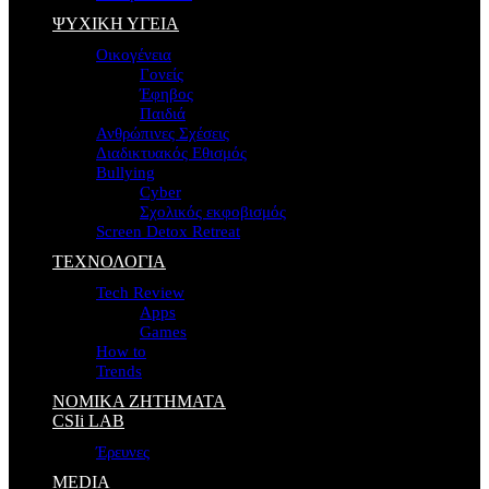
ΨΥΧΙΚΗ ΥΓΕΙΑ
Οικογένεια
Γονείς
Έφηβος
Παιδιά
Ανθρώπινες Σχέσεις
Διαδικτυακός Εθισμός
Bullying
Cyber
Σχολικός εκφοβισμός
Screen Detox Retreat
ΤΕΧΝΟΛΟΓΙΑ
Tech Review
Apps
Games
How to
Trends
ΝΟΜΙΚΑ ΖΗΤΗΜΑΤΑ
CSIi LAB
Έρευνες
MEDIA