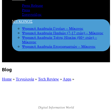
Press Release
Press
Συνεντεύξεις
ΜΥΚΟΝΟΣ
Ψηφιακή Ακαδημία Γονέων – Μύκονος
Ψηφιακή Ακαδημία Παιδιών (7-17 ετών) – Μύκονος
Ψηφιακή Ακαδημία Τρίτης Ηλικίας (60+ ετών) –
Μύκονος
Ψηφιακή Ακαδημία Επιχειρηματιών – Μύκονος
Blog
Home
»
Τεχνολογία
»
Tech Review
»
Apps
»
Digital Information World