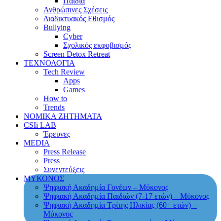
Παιδιά
Ανθρώπινες Σχέσεις
Διαδικτυακός Εθισμός
Bullying
Cyber
Σχολικός εκφοβισμός
Screen Detox Retreat
ΤΕΧΝΟΛΟΓΙΑ
Tech Review
Apps
Games
How to
Trends
ΝΟΜΙΚΑ ΖΗΤΗΜΑΤΑ
CSIi LAB
Έρευνες
MEDIA
Press Release
Press
Συνεντεύξεις
ΜΥΚΟΝΟΣ
Ψηφιακή Ακαδημία Γονέων – Μύκονος
Ψηφιακή Ακαδημία Παιδιών (7-17 ετών) – Μύκονος
Ψηφιακή Ακαδημία Τρίτης Ηλικίας (60+ ετών) –
Μύκονος