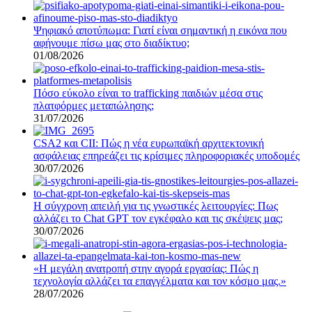
Ψηφιακό αποτύπωμα: Γιατί είναι σημαντική η εικόνα που
αφήνουμε πίσω μας στο διαδίκτυο;
01/08/2026
Πόσο εύκολο είναι το trafficking παιδιών μέσα στις
πλατφόρμες μεταπώλησης;
31/07/2026
CSA2 και CII: Πώς η νέα ευρωπαϊκή αρχιτεκτονική
ασφάλειας επηρεάζει τις κρίσιμες πληροφοριακές υποδομές
30/07/2026
Η σύγχρονη απειλή για τις γνωστικές λειτουργίες: Πως
αλλάζει το Chat GPT τον εγκέφαλο και τις σκέψεις μας;
30/07/2026
«Η μεγάλη ανατροπή στην αγορά εργασίας: Πώς η
τεχνολογία αλλάζει τα επαγγέλματα και τον κόσμο μας.»
28/07/2026