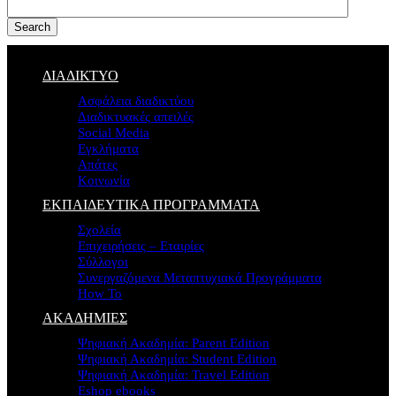
Search
ΔΙΑΔΙΚΤΥΟ
Ασφάλεια διαδικτύου
Διαδικτυακές απειλές
Social Media
Εγκλήματα
Απάτες
Κοινωνία
ΕΚΠΑΙΔΕΥΤΙΚΑ ΠΡΟΓΡΑΜΜΑΤΑ
Σχολεία
Επιχειρήσεις – Εταιρίες
Σύλλογοι
Συνεργαζόμενα Μεταπτυχιακά Προγράμματα
How To
ΑΚΑΔΗΜΙΕΣ
Ψηφιακή Ακαδημία: Parent Edition
Ψηφιακή Ακαδημία: Student Edition
Ψηφιακή Ακαδημία: Travel Edition
Eshop ebooks