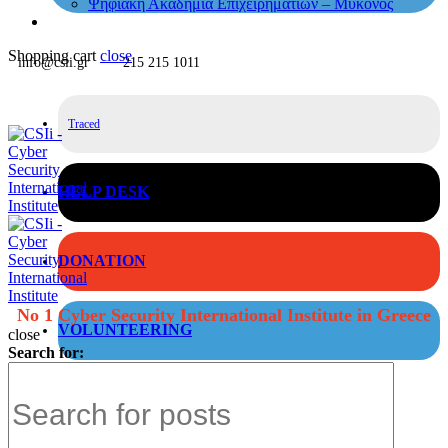
Ψηφιακή Ακαδημία Επιχειρηματιών – Μύκονος
Shopping cart
close
info@csii.gr
215 215 1011
Traced
HELP DESK
DONATION
No 1 Cyber Security International Institute in Greece
VOLUNTEERING
close
Search for: