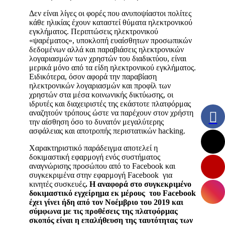
Δεν είναι λίγες οι φορές που ανυποψίαστοι πολίτες
κάθε ηλικίας έχουν καταστεί θύματα ηλεκτρονικού
εγκλήματος. Περιπτώσεις ηλεκτρονικού
«ψαρέματος», υποκλοπή ευαίσθητων προσωπικών
δεδομένων αλλά και παραβιάσεις ηλεκτρονικών
λογαριασμών των χρηστών του διαδικτύου, είναι
μερικά μόνο από τα είδη ηλεκτρονικού εγκλήματος.
Ειδικότερα, όσον αφορά την παραβίαση
ηλεκτρονικών λογαριασμών και προφίλ των
χρηστών στα μέσα κοινωνικής δικτύωσης, οι
ιδρυτές και διαχειριστές της εκάστοτε πλατφόρμας
αναζητούν τρόπους ώστε να παρέχουν στον χρήστη
την αίσθηση όσο το δυνατόν μεγαλύτερης
ασφάλειας και αποτροπής περιστατικών hacking.
Χαρακτηριστικό παράδειγμα αποτελεί η
δοκιμαστική εφαρμογή ενός συστήματος
αναγνώρισης προσώπου από το Facebook και
συγκεκριμένα στην εφαρμογή Facebook για
κινητές συσκευές
. Η αναφορά στο συγκεκριμένο
δοκιμαστικό εγχείρημα εκ μέρους του Facebook
έχει γίνει ήδη από τον Νοέμβριο του 2019 και
σύμφωνα με τις προθέσεις της πλατφόρμας
σκοπός είναι η επαλήθευση της ταυτότητας των