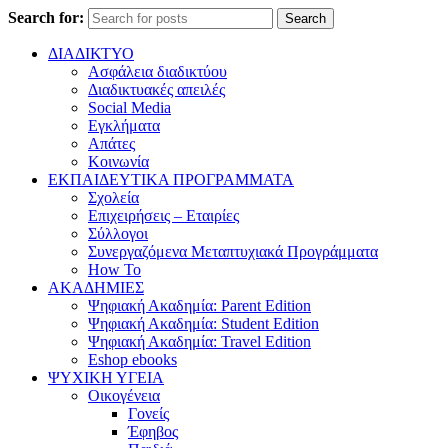
Search for:
Search
ΔΙΑΔΙΚΤΥΟ
Ασφάλεια διαδικτύου
Διαδικτυακές απειλές
Social Media
Εγκλήματα
Απάτες
Κοινωνία
ΕΚΠΑΙΔΕΥΤΙΚΑ ΠΡΟΓΡΑΜΜΑΤΑ
Σχολεία
Επιχειρήσεις – Εταιρίες
Σύλλογοι
Συνεργαζόμενα Μεταπτυχιακά Προγράμματα
How To
ΑΚΑΔΗΜΙΕΣ
Ψηφιακή Ακαδημία: Parent Edition
Ψηφιακή Ακαδημία: Student Edition
Ψηφιακή Ακαδημία: Travel Edition
Eshop ebooks
ΨΥΧΙΚΗ ΥΓΕΙΑ
Οικογένεια
Γονείς
Έφηβος