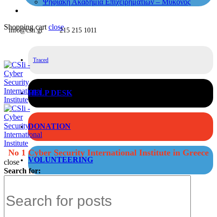
Ψηφιακή Ακαδημία Επιχειρηματιών – Μύκονος
Shopping cart
close
info@csii.gr
215 215 1011
Traced
HELP DESK
DONATION
No 1 Cyber Security International Institute in Greece
VOLUNTEERING
close
Search for: