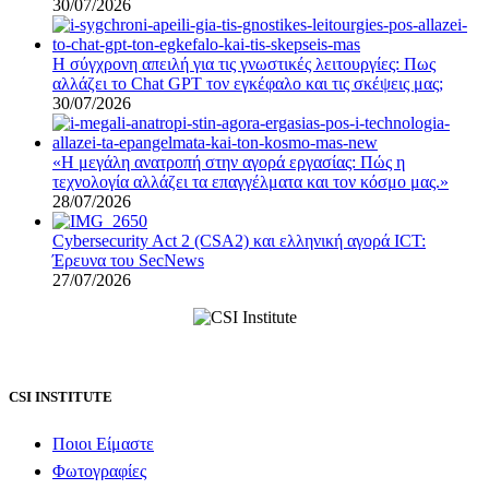
30/07/2026
Η σύγχρονη απειλή για τις γνωστικές λειτουργίες: Πως
αλλάζει το Chat GPT τον εγκέφαλο και τις σκέψεις μας;
30/07/2026
«Η μεγάλη ανατροπή στην αγορά εργασίας: Πώς η
τεχνολογία αλλάζει τα επαγγέλματα και τον κόσμο μας.»
28/07/2026
Cybersecurity Act 2 (CSA2) και ελληνική αγορά ICT:
Έρευνα του SecNews
27/07/2026
CSI INSTITUTE
Ποιοι Είμαστε
Φωτογραφίες