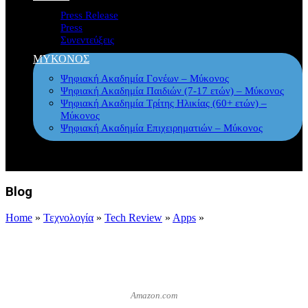
Press Release
Press
Συνεντεύξεις
ΜΥΚΟΝΟΣ
Ψηφιακή Ακαδημία Γονέων – Μύκονος
Ψηφιακή Ακαδημία Παιδιών (7-17 ετών) – Μύκονος
Ψηφιακή Ακαδημία Τρίτης Ηλικίας (60+ ετών) –
Μύκονος
Ψηφιακή Ακαδημία Επιχειρηματιών – Μύκονος
Blog
Home
»
Τεχνολογία
»
Tech Review
»
Apps
»
Amazon.com