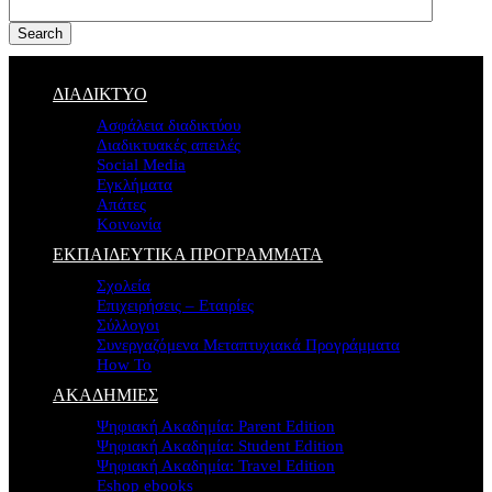
Search
ΔΙΑΔΙΚΤΥΟ
Ασφάλεια διαδικτύου
Διαδικτυακές απειλές
Social Media
Εγκλήματα
Απάτες
Κοινωνία
ΕΚΠΑΙΔΕΥΤΙΚΑ ΠΡΟΓΡΑΜΜΑΤΑ
Σχολεία
Επιχειρήσεις – Εταιρίες
Σύλλογοι
Συνεργαζόμενα Μεταπτυχιακά Προγράμματα
How To
ΑΚΑΔΗΜΙΕΣ
Ψηφιακή Ακαδημία: Parent Edition
Ψηφιακή Ακαδημία: Student Edition
Ψηφιακή Ακαδημία: Travel Edition
Eshop ebooks