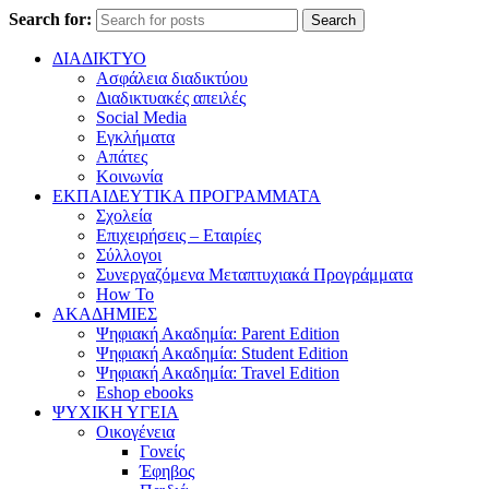
Search for:
Search
ΔΙΑΔΙΚΤΥΟ
Ασφάλεια διαδικτύου
Διαδικτυακές απειλές
Social Media
Εγκλήματα
Απάτες
Κοινωνία
ΕΚΠΑΙΔΕΥΤΙΚΑ ΠΡΟΓΡΑΜΜΑΤΑ
Σχολεία
Επιχειρήσεις – Εταιρίες
Σύλλογοι
Συνεργαζόμενα Μεταπτυχιακά Προγράμματα
How To
ΑΚΑΔΗΜΙΕΣ
Ψηφιακή Ακαδημία: Parent Edition
Ψηφιακή Ακαδημία: Student Edition
Ψηφιακή Ακαδημία: Travel Edition
Eshop ebooks
ΨΥΧΙΚΗ ΥΓΕΙΑ
Οικογένεια
Γονείς
Έφηβος