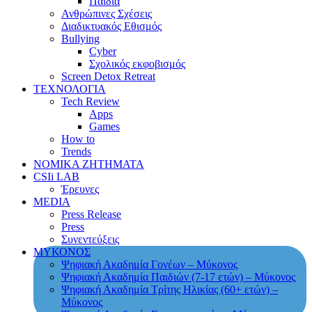
Παιδιά
Ανθρώπινες Σχέσεις
Διαδικτυακός Εθισμός
Bullying
Cyber
Σχολικός εκφοβισμός
Screen Detox Retreat
ΤΕΧΝΟΛΟΓΙΑ
Tech Review
Apps
Games
How to
Trends
ΝΟΜΙΚΑ ΖΗΤΗΜΑΤΑ
CSIi LAB
Έρευνες
MEDIA
Press Release
Press
Συνεντεύξεις
ΜΥΚΟΝΟΣ
Ψηφιακή Ακαδημία Γονέων – Μύκονος
Ψηφιακή Ακαδημία Παιδιών (7-17 ετών) – Μύκονος
Ψηφιακή Ακαδημία Τρίτης Ηλικίας (60+ ετών) –
Μύκονος