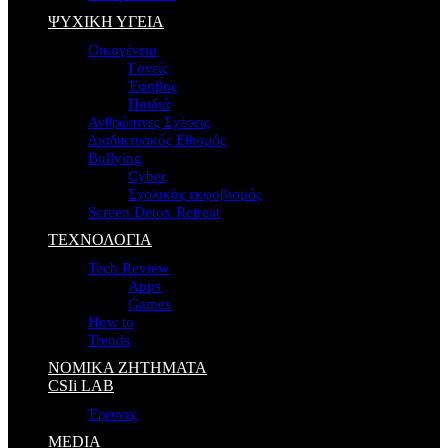
ΨΥΧΙΚΗ ΥΓΕΙΑ
Οικογένεια
Γονείς
Έφηβος
Παιδιά
Ανθρώπινες Σχέσεις
Διαδικτυακός Εθισμός
Bullying
Cyber
Σχολικός εκφοβισμός
Screen Detox Retreat
ΤΕΧΝΟΛΟΓΙΑ
Tech Review
Apps
Games
How to
Trends
ΝΟΜΙΚΑ ΖΗΤΗΜΑΤΑ
CSIi LAB
Έρευνες
MEDIA