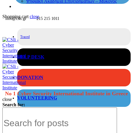
Ψηφιακή Ακαδημία Επιχειρηματιών – Μύκονος
Shopping cart
close
info@csii.gr
215 215 1011
Traced
HELP DESK
DONATION
No 1 Cyber Security International Institute in Greece
VOLUNTEERING
close
Search for: