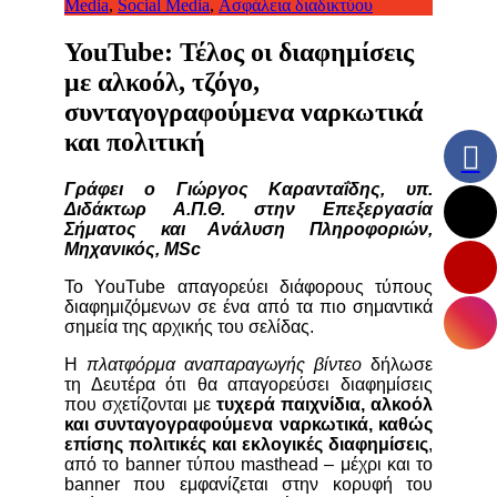
Media
,
Social Media
,
Ασφάλεια διαδικτύου
YouTube: Τέλος οι διαφημίσεις
με αλκοόλ, τζόγο,
συνταγογραφούμενα ναρκωτικά
και πολιτική
Γράφει ο Γιώργος Καρανταΐδης, υπ.
Διδάκτωρ Α.Π.Θ. στην Επεξεργασία
Σήματος και Ανάλυση Πληροφοριών,
Μηχανικός, MSc
Το YouTube απαγορεύει διάφορους τύπους
διαφημιζόμενων σε ένα από τα πιο σημαντικά
σημεία της αρχικής του σελίδας.
Η
πλατφόρμα αναπαραγωγής βίντεο
δήλωσε
τη Δευτέρα ότι θα απαγορεύσει διαφημίσεις
που σχετίζονται με
τυχερά παιχνίδια, αλκοόλ
και συνταγογραφούμενα ναρκωτικά, καθώς
επίσης πολιτικές και εκλογικές διαφημίσεις
,
από το banner τύπου masthead – μέχρι και το
banner που εμφανίζεται στην κορυφή του