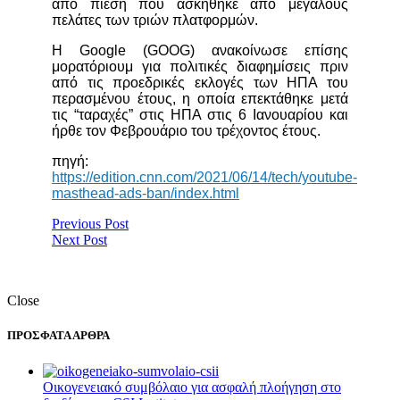
από πίεση που ασκήθηκε από μεγάλους
πελάτες των τριών πλατφορμών.
Η Google (GOOG) ανακοίνωσε επίσης
μορατόριουμ για πολιτικές διαφημίσεις πριν
από τις προεδρικές εκλογές των ΗΠΑ του
περασμένου έτους, η οποία επεκτάθηκε μετά
τις “ταραχές” στις ΗΠΑ στις 6 Ιανουαρίου και
ήρθε τον Φεβρουάριο του τρέχοντος έτους.
πηγή:
https://edition.cnn.com/2021/06/14/tech/youtube-
masthead-ads-ban/index.html
Previous Post
Next Post
Close
ΠΡΟΣΦΑΤΑ ΑΡΘΡΑ
Οικογενειακό συμβόλαιο για ασφαλή πλοήγηση στο