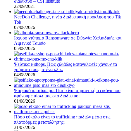
διαδίκτυο – CSI Institute
22/09/2021
NeeDoh Challenge, η νέα διαδικτυακή πρόκληση του Tik
Tok
07/08/2026
Ισχυρό χτύπημα Ransomware σε Σιθωνία Χαλκιδικής και
Λιμενικό Ταμείο
05/08/2026
Ψεύτικα e-shops. Πως χιλιάδες καταναλωτές χάνουν τα
χρήματα τους με ένα κλικ.
04/08/2026
Ψηφιακό αποτύπωμα: Γιατί είναι σημαντική η εικόνα που
αφήνουμε πίσω μας στο διαδίκτυο;
01/08/2026
Πόσο εύκολο είναι το trafficking παιδιών μέσα στις
πλατφόρμες μεταπώλησης;
31/07/2026