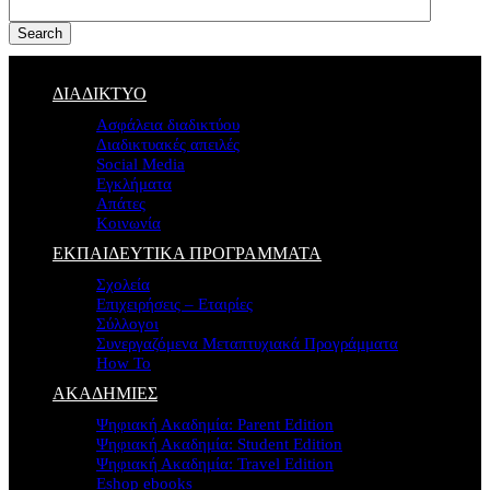
Search
ΔΙΑΔΙΚΤΥΟ
Ασφάλεια διαδικτύου
Διαδικτυακές απειλές
Social Media
Εγκλήματα
Απάτες
Κοινωνία
ΕΚΠΑΙΔΕΥΤΙΚΑ ΠΡΟΓΡΑΜΜΑΤΑ
Σχολεία
Επιχειρήσεις – Εταιρίες
Σύλλογοι
Συνεργαζόμενα Μεταπτυχιακά Προγράμματα
How To
ΑΚΑΔΗΜΙΕΣ
Ψηφιακή Ακαδημία: Parent Edition
Ψηφιακή Ακαδημία: Student Edition
Ψηφιακή Ακαδημία: Travel Edition
Eshop ebooks