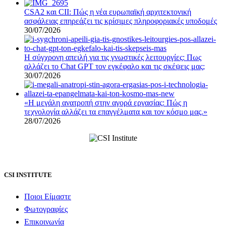
CSA2 και CII: Πώς η νέα ευρωπαϊκή αρχιτεκτονική
ασφάλειας επηρεάζει τις κρίσιμες πληροφοριακές υποδομές
30/07/2026
Η σύγχρονη απειλή για τις γνωστικές λειτουργίες: Πως
αλλάζει το Chat GPT τον εγκέφαλο και τις σκέψεις μας;
30/07/2026
«Η μεγάλη ανατροπή στην αγορά εργασίας: Πώς η
τεχνολογία αλλάζει τα επαγγέλματα και τον κόσμο μας.»
28/07/2026
CSI INSTITUTE
Ποιοι Είμαστε
Φωτογραφίες
Επικοινωνία