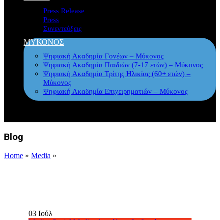
Press Release
Press
Συνεντεύξεις
ΜΥΚΟΝΟΣ
Ψηφιακή Ακαδημία Γονέων – Μύκονος
Ψηφιακή Ακαδημία Παιδιών (7-17 ετών) – Μύκονος
Ψηφιακή Ακαδημία Τρίτης Ηλικίας (60+ ετών) –
Μύκονος
Ψηφιακή Ακαδημία Επιχειρηματιών – Μύκονος
Blog
Home
»
Media
»
03
Ιούλ