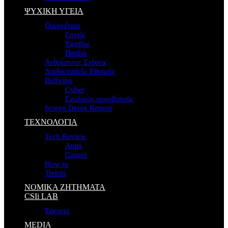
ΨΥΧΙΚΗ ΥΓΕΙΑ
Οικογένεια
Γονείς
Έφηβος
Παιδιά
Ανθρώπινες Σχέσεις
Διαδικτυακός Εθισμός
Bullying
Cyber
Σχολικός εκφοβισμός
Screen Detox Retreat
ΤΕΧΝΟΛΟΓΙΑ
Tech Review
Apps
Games
How to
Trends
ΝΟΜΙΚΑ ΖΗΤΗΜΑΤΑ
CSIi LAB
Έρευνες
MEDIA