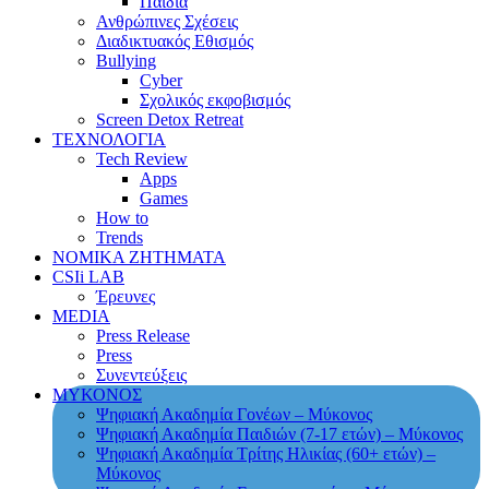
Παιδιά
Ανθρώπινες Σχέσεις
Διαδικτυακός Εθισμός
Bullying
Cyber
Σχολικός εκφοβισμός
Screen Detox Retreat
ΤΕΧΝΟΛΟΓΙΑ
Tech Review
Apps
Games
How to
Trends
ΝΟΜΙΚΑ ΖΗΤΗΜΑΤΑ
CSIi LAB
Έρευνες
MEDIA
Press Release
Press
Συνεντεύξεις
ΜΥΚΟΝΟΣ
Ψηφιακή Ακαδημία Γονέων – Μύκονος
Ψηφιακή Ακαδημία Παιδιών (7-17 ετών) – Μύκονος
Ψηφιακή Ακαδημία Τρίτης Ηλικίας (60+ ετών) –
Μύκονος