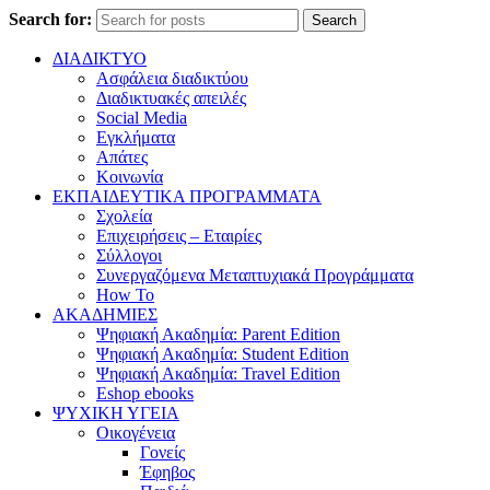
Search for:
Search
ΔΙΑΔΙΚΤΥΟ
Ασφάλεια διαδικτύου
Διαδικτυακές απειλές
Social Media
Εγκλήματα
Απάτες
Κοινωνία
ΕΚΠΑΙΔΕΥΤΙΚΑ ΠΡΟΓΡΑΜΜΑΤΑ
Σχολεία
Επιχειρήσεις – Εταιρίες
Σύλλογοι
Συνεργαζόμενα Μεταπτυχιακά Προγράμματα
How To
ΑΚΑΔΗΜΙΕΣ
Ψηφιακή Ακαδημία: Parent Edition
Ψηφιακή Ακαδημία: Student Edition
Ψηφιακή Ακαδημία: Travel Edition
Eshop ebooks
ΨΥΧΙΚΗ ΥΓΕΙΑ
Οικογένεια
Γονείς
Έφηβος