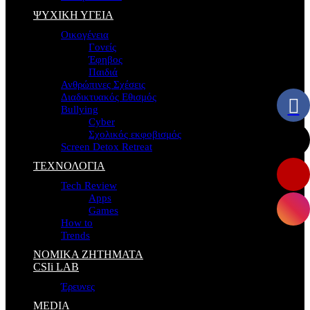
ΨΥΧΙΚΗ ΥΓΕΙΑ
Οικογένεια
Γονείς
Έφηβος
Παιδιά
Ανθρώπινες Σχέσεις
Διαδικτυακός Εθισμός
Bullying
Cyber
Σχολικός εκφοβισμός
Screen Detox Retreat
ΤΕΧΝΟΛΟΓΙΑ
Tech Review
Apps
Games
How to
Trends
ΝΟΜΙΚΑ ΖΗΤΗΜΑΤΑ
CSIi LAB
Έρευνες
MEDIA