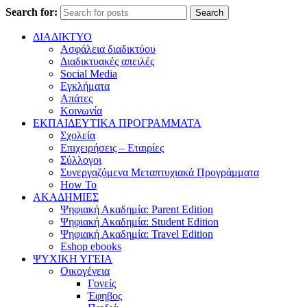
Search for:
Search
ΔΙΑΔΙΚΤΥΟ
Ασφάλεια διαδικτύου
Διαδικτυακές απειλές
Social Media
Εγκλήματα
Απάτες
Κοινωνία
ΕΚΠΑΙΔΕΥΤΙΚΑ ΠΡΟΓΡΑΜΜΑΤΑ
Σχολεία
Επιχειρήσεις – Εταιρίες
Σύλλογοι
Συνεργαζόμενα Μεταπτυχιακά Προγράμματα
How To
ΑΚΑΔΗΜΙΕΣ
Ψηφιακή Ακαδημία: Parent Edition
Ψηφιακή Ακαδημία: Student Edition
Ψηφιακή Ακαδημία: Travel Edition
Eshop ebooks
ΨΥΧΙΚΗ ΥΓΕΙΑ
Οικογένεια
Γονείς
Έφηβος