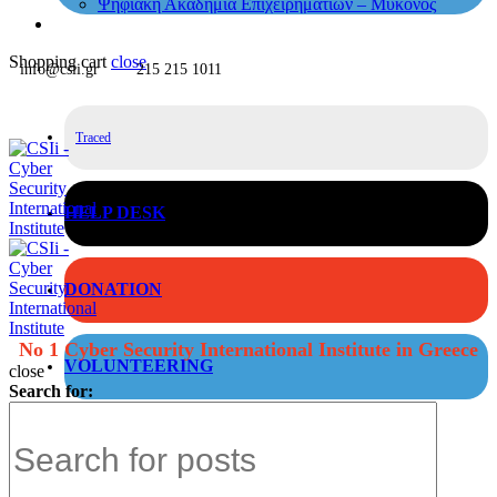
Ψηφιακή Ακαδημία Επιχειρηματιών – Μύκονος
Shopping cart
close
info@csii.gr
215 215 1011
Traced
HELP DESK
DONATION
No 1 Cyber Security International Institute in Greece
VOLUNTEERING
close
Search for: