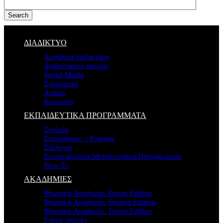
Search
ΔΙΑΔΙΚΤΥΟ
Ασφάλεια διαδικτύου
Διαδικτυακές απειλές
Social Media
Εγκλήματα
Απάτες
Κοινωνία
ΕΚΠΑΙΔΕΥΤΙΚΑ ΠΡΟΓΡΑΜΜΑΤΑ
Σχολεία
Επιχειρήσεις – Εταιρίες
Σύλλογοι
Συνεργαζόμενα Μεταπτυχιακά Προγράμματα
How To
ΑΚΑΔΗΜΙΕΣ
Ψηφιακή Ακαδημία: Parent Edition
Ψηφιακή Ακαδημία: Student Edition
Ψηφιακή Ακαδημία: Travel Edition
Eshop ebooks