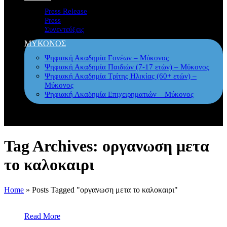
Press Release
Press
Συνεντεύξεις
ΜΥΚΟΝΟΣ
Ψηφιακή Ακαδημία Γονέων – Μύκονος
Ψηφιακή Ακαδημία Παιδιών (7-17 ετών) – Μύκονος
Ψηφιακή Ακαδημία Τρίτης Ηλικίας (60+ ετών) –
Μύκονος
Ψηφιακή Ακαδημία Επιχειρηματιών – Μύκονος
Tag Archives: οργανωση μετα
το καλοκαιρι
Home
»
Posts Tagged "οργανωση μετα το καλοκαιρι"
Read More