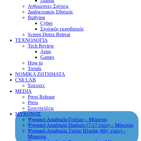
Παιδιά
Ανθρώπινες Σχέσεις
Διαδικτυακός Εθισμός
Bullying
Cyber
Σχολικός εκφοβισμός
Screen Detox Retreat
ΤΕΧΝΟΛΟΓΙΑ
Tech Review
Apps
Games
How to
Trends
ΝΟΜΙΚΑ ΖΗΤΗΜΑΤΑ
CSIi LAB
Έρευνες
MEDIA
Press Release
Press
Συνεντεύξεις
ΜΥΚΟΝΟΣ
Ψηφιακή Ακαδημία Γονέων – Μύκονος
Ψηφιακή Ακαδημία Παιδιών (7-17 ετών) – Μύκονος
Ψηφιακή Ακαδημία Τρίτης Ηλικίας (60+ ετών) –
Μύκονος