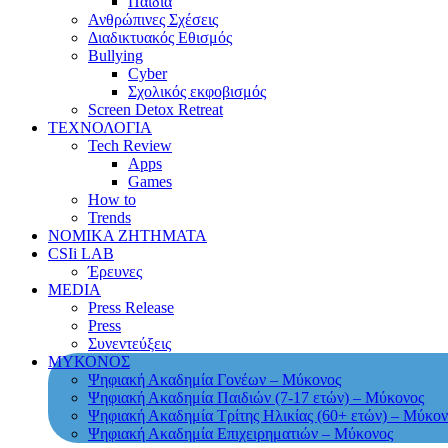
Παιδιά
Ανθρώπινες Σχέσεις
Διαδικτυακός Εθισμός
Bullying
Cyber
Σχολικός εκφοβισμός
Screen Detox Retreat
ΤΕΧΝΟΛΟΓΙΑ
Tech Review
Apps
Games
How to
Trends
ΝΟΜΙΚΑ ΖΗΤΗΜΑΤΑ
CSIi LAB
Έρευνες
MEDIA
Press Release
Press
Συνεντεύξεις
ΜΥΚΟΝΟΣ
Ψηφιακή Ακαδημία Γονέων – Μύκονος
Ψηφιακή Ακαδημία Παιδιών (7-17 ετών) – Μύκονος
Ψηφιακή Ακαδημία Τρίτης Ηλικίας (60+ ετών) – Μύκον
Ψηφιακή Ακαδημία Επιχειρηματιών – Μύκονος