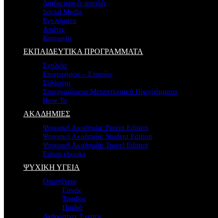
Διαδικτυακές απειλές
Social Media
Εγκλήματα
Απάτες
Κοινωνία
ΕΚΠΑΙΔΕΥΤΙΚΑ ΠΡΟΓΡΑΜΜΑΤΑ
Σχολεία
Επιχειρήσεις – Εταιρίες
Σύλλογοι
Συνεργαζόμενα Μεταπτυχιακά Προγράμματα
How To
ΑΚΑΔΗΜΙΕΣ
Ψηφιακή Ακαδημία: Parent Edition
Ψηφιακή Ακαδημία: Student Edition
Ψηφιακή Ακαδημία: Travel Edition
Eshop ebooks
ΨΥΧΙΚΗ ΥΓΕΙΑ
Οικογένεια
Γονείς
Έφηβος
Παιδιά
Ανθρώπινες Σχέσεις