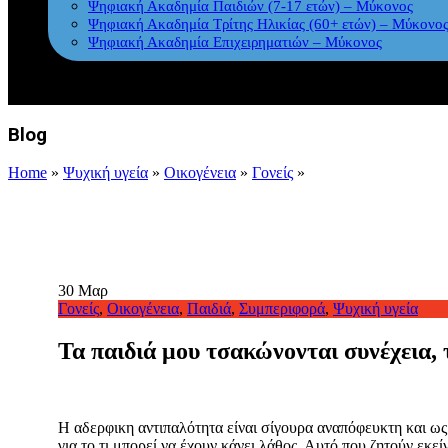
Ψηφιακή Ακαδημία Παιδιών (7-17 ετών) – Μύκονος
Ψηφιακή Ακαδημία Τρίτης Ηλικίας (60+ ετών) – Μύκονο
Ψηφιακή Ακαδημία Επιχειρηματιών – Μύκονος
Blog
Home
»
Ψυχική υγεία
»
Οικογένεια
»
Γονείς
»
30
Μαρ
Γονείς
,
Οικογένεια
,
Παιδιά
,
Συμπεριφορά
,
Ψυχική υγεία
Τα παιδιά μου τσακώνονται συνέχεια, 
Η αδερφικη αντιπαλότητα είναι σίγουρα αναπόφευκτη και ως
για το τι μπορεί να έχουν κάνει λάθος. Αυτό που ζητούν εκε