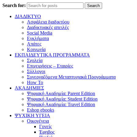
Search for:
Search
ΔΙΑΔΙΚΤΥΟ
Ασφάλεια διαδικτύου
Διαδικτυακές απειλές
Social Media
Εγκλήματα
Απάτες
Κοινωνία
ΕΚΠΑΙΔΕΥΤΙΚΑ ΠΡΟΓΡΑΜΜΑΤΑ
Σχολεία
Επιχειρήσεις – Εταιρίες
Σύλλογοι
Συνεργαζόμενα Μεταπτυχιακά Προγράμματα
How To
ΑΚΑΔΗΜΙΕΣ
Ψηφιακή Ακαδημία: Parent Edition
Ψηφιακή Ακαδημία: Student Edition
Ψηφιακή Ακαδημία: Travel Edition
Eshop ebooks
ΨΥΧΙΚΗ ΥΓΕΙΑ
Οικογένεια
Γονείς
Έφηβος