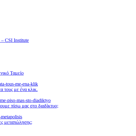
 CSI Institute
νικό Ταμείο
α τους με ένα κλικ.
ουμε πίσω μας στο διαδίκτυο;
μες μεταπώλησης;