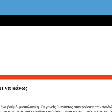
ς
τι να κάνω;
 ένα βαθμό φυσιολογική. Οι γονείς βιώνοντας συγκρούσεις των παιδιώ
ίνη τη στιγμή σε μια έκρυθμη κατάσταση είναι να σταματήσει όλο αυτό,