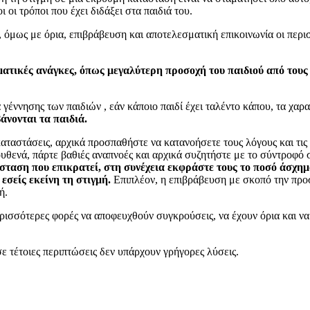
 οι τρόποι που έχει διδάξει στα παιδιά του.
όμως με όρια, επιβράβευση και αποτελεσματική επικοινωνία οι περισσ
ματικές ανάγκες, όπως μεγαλύτερη προσοχή του παιδιού από τους 
 γέννησης των παιδιών , εάν κάποιο παιδί έχει ταλέντο κάπου, τα χα
άνονται τα παιδιά.
 καταστάσεις, αρχικά προσπαθήστε να κατανοήσετε τους λόγους και τις 
ουθενά, πάρτε βαθιές αναπνοές και αρχικά συζητήστε με το σύντροφό σ
ταση που επικρατεί, στη συνέχεια εκφράστε τους το ποσό άσχημα
εσείς εκείνη τη στιγμή.
Επιπλέον, η επιβράβευση με σκοπό την προσ
ή.
περισσότερες φορές να αποφευχθούν συγκρούσεις, να έχουν όρια και ν
 τέτοιες περιπτώσεις δεν υπάρχουν γρήγορες λύσεις.