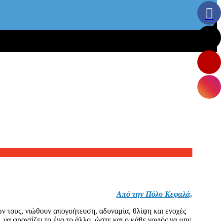
Από την Πόλυ Κεφαλά,
ν τους, νιώθουν απογοήτευση, αδυναμία, θλίψη και ενοχές
 να φροντίζει το ένα το άλλο, ώστε και ο κάθε γονιός να μην