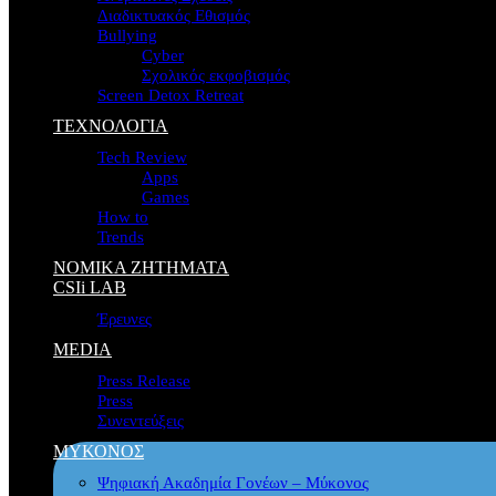
Διαδικτυακός Εθισμός
Bullying
Cyber
Σχολικός εκφοβισμός
Screen Detox Retreat
ΤΕΧΝΟΛΟΓΙΑ
Tech Review
Apps
Games
How to
Trends
ΝΟΜΙΚΑ ΖΗΤΗΜΑΤΑ
CSIi LAB
Έρευνες
MEDIA
Press Release
Press
Συνεντεύξεις
ΜΥΚΟΝΟΣ
Ψηφιακή Ακαδημία Γονέων – Μύκονος