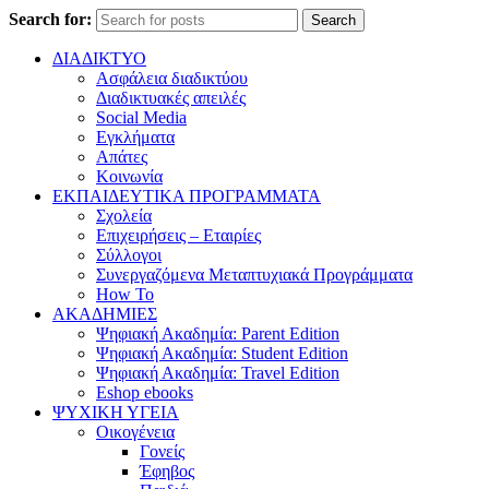
Search for:
Search
ΔΙΑΔΙΚΤΥΟ
Ασφάλεια διαδικτύου
Διαδικτυακές απειλές
Social Media
Εγκλήματα
Απάτες
Κοινωνία
ΕΚΠΑΙΔΕΥΤΙΚΑ ΠΡΟΓΡΑΜΜΑΤΑ
Σχολεία
Επιχειρήσεις – Εταιρίες
Σύλλογοι
Συνεργαζόμενα Μεταπτυχιακά Προγράμματα
How To
ΑΚΑΔΗΜΙΕΣ
Ψηφιακή Ακαδημία: Parent Edition
Ψηφιακή Ακαδημία: Student Edition
Ψηφιακή Ακαδημία: Travel Edition
Eshop ebooks
ΨΥΧΙΚΗ ΥΓΕΙΑ
Οικογένεια
Γονείς
Έφηβος