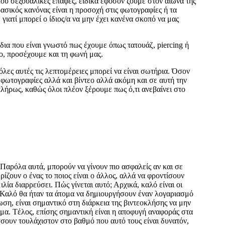
 του σεξουαλικές επαφές, ειδικά εφόσον ζούμε στον αιώνα της
βασικός κανόνας είναι η προσοχή στις φωτογραφίες ή τα
γιατί μπορεί ο ίδιος/α να μην έχει κανένα σκοπό να μας
ια που είναι γνωστό πως έχουμε όπως τατουάζ, piercing ή
εο, προσέχουμε και τη φωνή μας.
λες αυτές τις λεπτομέρειες μπορεί να είναι σωτήρια. Όσον
φωτογραφίες αλλά και βίντεο αλλά ακόμη και σε αυτή την
λήρως, καθώς όλοι πλέον ξέρουμε πως ό,τι ανεβαίνει στο
 Παρόλα αυτά, μπορούν να γίνουν πιο ασφαλείς αν και σε
ίζουν ο ένας το ποιος είναι ο άλλος, αλλά να φροντίσουν
λία διαρρεύσει. Πώς γίνεται αυτό; Αρχικά, καλό είναι οι
. Καλό θα ήταν τα άτομα να δημιουργήσουν έναν λογαριασμό
ση, είναι σημαντικό στη διάρκεια της βιντεοκλήσης να μην
μα. Tέλος, επίσης σημαντική είναι η αποφυγή αναφοράς στα
σουν τουλάχιστον στο βαθμό που αυτό τους είναι δυνατόν,