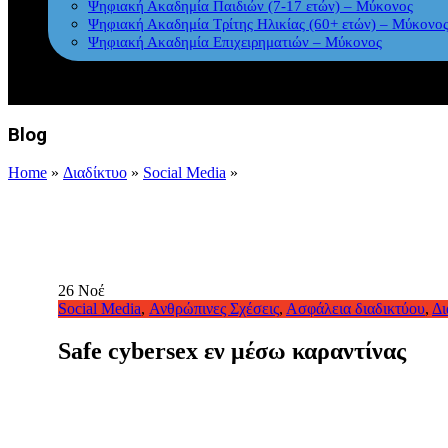
Ψηφιακή Ακαδημία Παιδιών (7-17 ετών) – Μύκονος
Ψηφιακή Ακαδημία Τρίτης Ηλικίας (60+ ετών) – Μύκονο
Ψηφιακή Ακαδημία Επιχειρηματιών – Μύκονος
Blog
Home
»
Διαδίκτυο
»
Social Media
»
26
Νοέ
Social Media
,
Ανθρώπινες Σχέσεις
,
Ασφάλεια διαδικτύου
,
Δι
Safe cybersex εν μέσω καραντίνας