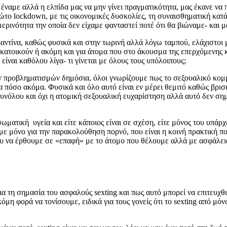
μέναμε αλλά η ελπίδα μας να μην γίνει πραγματικότητα, μας έκανε ν
ώτο lockdown, με τις οικονομικές δυσκολίες, τη συναισθηματική κατ
ρινότητα την οποία δεν είχαμε φανταστεί ποτέ ότι θα βιώναμε- και 
τίνα, καθώς φυσικά και στην τωρινή αλλά λόγω ταμπού, ελάχιστοι μι
συγκατοικούν ή ακόμη και για άτομα που στο άκουσμα της επερχόμενης
ίναι καθόλου λίγα- τι γίνεται με όλους τους υπόλοιπους;
 προβληματισμών δημόσια, όλοι γνωρίζουμε πως το σεξουαλικό κομμά
ια πόσο ακόμα. Φυσικά και όλο αυτό είναι εν μέρει θεμιτό καθώς βρι
συνόλου και όχι η ατομική σεξουαλική ευχαρίστηση αλλά αυτό δεν σημ
ωματική υγεία και είτε κάποιος είναι σε σχέση, είτε μόνος του υπάρχ
με μόνο για την παρακολούθηση πορνό, που είναι η κοινή πρακτική πο
υ να έρθουμε σε «επαφή» με το άτομο που θέλουμε αλλά με ασφάλεια
ι για τη σημασία του ασφαλούς sexting και πως αυτό μπορεί να επιτευ
μη φορά να τονίσουμε, ειδικά για τους γονείς ότι το sexting από μόνο