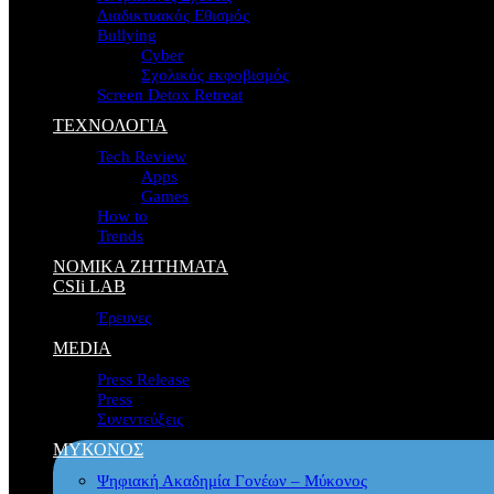
Διαδικτυακός Εθισμός
Bullying
Cyber
Σχολικός εκφοβισμός
Screen Detox Retreat
ΤΕΧΝΟΛΟΓΙΑ
Tech Review
Apps
Games
How to
Trends
ΝΟΜΙΚΑ ΖΗΤΗΜΑΤΑ
CSIi LAB
Έρευνες
MEDIA
Press Release
Press
Συνεντεύξεις
ΜΥΚΟΝΟΣ
Ψηφιακή Ακαδημία Γονέων – Μύκονος