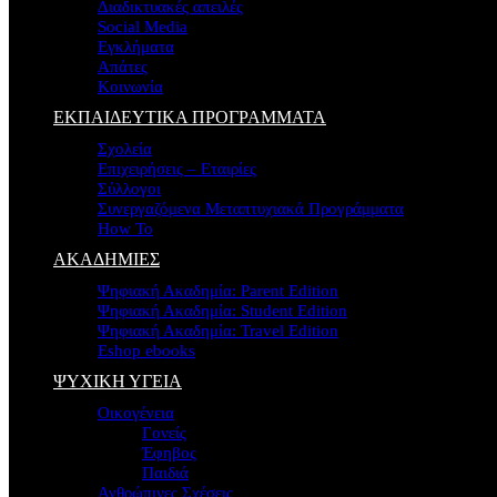
Διαδικτυακές απειλές
Social Media
Εγκλήματα
Απάτες
Κοινωνία
ΕΚΠΑΙΔΕΥΤΙΚΑ ΠΡΟΓΡΑΜΜΑΤΑ
Σχολεία
Επιχειρήσεις – Εταιρίες
Σύλλογοι
Συνεργαζόμενα Μεταπτυχιακά Προγράμματα
How To
ΑΚΑΔΗΜΙΕΣ
Ψηφιακή Ακαδημία: Parent Edition
Ψηφιακή Ακαδημία: Student Edition
Ψηφιακή Ακαδημία: Travel Edition
Eshop ebooks
ΨΥΧΙΚΗ ΥΓΕΙΑ
Οικογένεια
Γονείς
Έφηβος
Παιδιά
Ανθρώπινες Σχέσεις