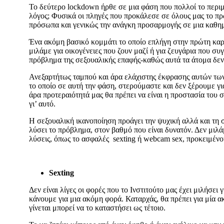
Το δεύτερο lockdown ήρθε σε μια φάση που πολλοί το περι
λόγος; Φυσικά οι πληγές που προκάλεσε σε όλους μας το πρ
πρόσωπα και γενικώς την ανάγκη προσαρμογής σε μια καθημε
Ένα ακόμη βασικό κομμάτι το οποίο επλήγη στην πρώτη καραν
μιλάμε για οικογένειες που ζουν μαζί ή για ζευγάρια που 
πρόβλημα της σεξουαλικής επαφής-καθώς αυτά τα άτομα δεν ε
Ανεξαρτήτως ταμπού και άρα ελάχιστης έκφρασης αυτών των
το οποίο σε αυτή την φάση, στερούμαστε και δεν ξέρουμε γ
άρα προτεραιότητά μας θα πρέπει να είναι η προστασία του 
γι’ αυτό.
Η σεξουαλική ικανοποίηση προάγει την ψυχική αλλά και τη σ
λύσει το πρόβλημα, στον βαθμό που είναι δυνατόν. Δεν μιλά
λύσεις, όπως το ασφαλές sexting ή webcam sex, προκειμένο
Sexting
Δεν είναι λίγες οι φορές που το Ινστιτούτο μας έχει μιλήσε
κάνουμε για μια ακόμη φορά. Καταρχάς, θα πρέπει για μία ακό
γίνεται μπορεί να το καταστήσει ως τέτοιο.