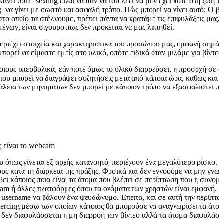
κάνει ποτέ sexting είναι να σαν να του λέει να μην έχει ποτέ στη ζωή
ng να γίνει με σωστό και ασφαλή τρόπο. Πώς μπορεί να γίνει αυτό; Ο 
ο οποίο τα στέλνουμε, πρέπει πάντα να κρατάμε τις επιφυλάξεις μας, 
ένων, είναι σίγουρο πως δεν πρόκειται να μας λυπηθεί.
εριέχει στοιχεία και χαρακτηριστικά του προσώπου μας, εμφανή σημάδ
πορεί να είμαστε εμείς στο υλικό, οπότε ειδικά όταν μιλάμε για βίντ
ιους υπερβολικά, εάν ποτέ όμως το υλικό διαρρεύσει, η προσοχή σε ό
ου μπορεί να διαγράψει συζητήσεις μετά από κάποια ώρα, καθώς και 
λεια των μηνυμάτων δεν μπορεί με κάποιον τρόπο να εξασφαλιστεί π
 είναι το webcam
υ όπως γίνεται εξ αρχής κατανοητό, περιέχουν ένα μεγαλύτερο ρίσκο.
ς κατά τη διάρκεια της πράξης. Φυσικά και δεν εννοούμε να μην γνωρ
ι κάποιος ποια είναι τα άτομα που βλέπει σε περίπτωση που η συνομι
agram ή άλλες πλατφόρμες όπου τα ονόματα των χρηστών είναι εμφανή
username να βάλουν ένα ψευδώνυμο. Έπειτα, και σε αυτή την περίπτω
piercing μέσω των οποίων κάποιος θα μπορούσε να αναγνωρίσει τα άτο
δεν διαφυλάσσεται η μη διαρροή των βίντεο αλλά τα άτομα διαφυλάσ