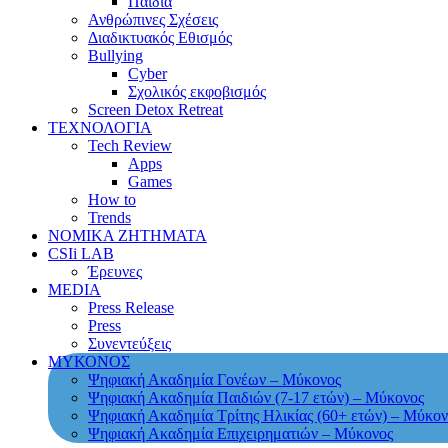
Παιδιά
Ανθρώπινες Σχέσεις
Διαδικτυακός Εθισμός
Bullying
Cyber
Σχολικός εκφοβισμός
Screen Detox Retreat
ΤΕΧΝΟΛΟΓΙΑ
Tech Review
Apps
Games
How to
Trends
ΝΟΜΙΚΑ ΖΗΤΗΜΑΤΑ
CSIi LAB
Έρευνες
MEDIA
Press Release
Press
Συνεντεύξεις
ΜΥΚΟΝΟΣ
Ψηφιακή Ακαδημία Γονέων – Μύκονος
Ψηφιακή Ακαδημία Παιδιών (7-17 ετών) – Μύκονος
Ψηφιακή Ακαδημία Τρίτης Ηλικίας (60+ ετών) – Μύκον
Ψηφιακή Ακαδημία Επιχειρηματιών – Μύκονος