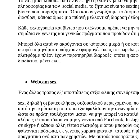
Το να ζητάει κάποιος από έναν έφηβο ή έναν ενήλικο να μην 
πληροφορίας και των social media, το ζήτημα είναι το sexti
βίντεο που μοιραζόμαστε. Όσο και αν γνωρίζουμε το άτομο στ
διασύρει, κάποια όμως μια πιθανή μελλοντική διαρροή δεδομ
Κάθε φωτογραφία και βίντεο που στέλνουμε πρέπει να μην π
σημάδια εκ γενετής και γενικώς πράγματα που προδίδον ότι μ
Μπορεί όλα αυτά να ακούγονται σε κάποιους μικρά ή σε κάπο
αφορά τα μηνύματα υπάρχουν εφαρμογές όπως το snapchat, π
πλατφόρμα πλέον έχουν παρατηρηθεί διαρροές, οπότε η ασφά
διαδίκτυο, μένει εκεί.
Webcam sex
Ένας άλλος τρόπος εξ’ αποστάσεως σεξουαλικής συνεύρεσης
sex, δηλαδή οι βιντεοκλήσεις σεξουαλικού περιεχομένου, πο
αυτή την περίπτωση τα άτομα εξασφαλίσουν την ανωνυμία του
ώστε σε πρώτη τουλάχιστον ματιά, να μην μπορεί να καταλάβε
κλήσεις τέτοιου τύπου να μην γίνονται από Facebook, Inst
σε skype ή κάποια άλλη τέτοια πλατφόρμα όπου μπορούν ως 
φαίνονται πρόσωπα, εκ γενετής χαρακτηριστικά, τατουάζ ή 
πραγματικά ονόματα των χρηστών. Με αυτούς τους τρόπους, 