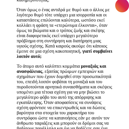
Όταν όμως ο ένας αντιδρά με θυμό και ο άλλος με
λιγότερο θυμό τότε υπάρχει μια ισορροπία και οι
καταστάσεις επιλύονται καλύτερα, ωστόσο εκεί
κολλάει η φράση τα «ετερώνυμα έλκονται», όταν
όμως τα βιώματα και ο τρόπος ζωής και σκέψης
είναι διαφορετικός εκεί υπάρχει μεγαλύτερο
πρόβλημα στη συντήρηση και διατήρηση μιας
υγιούς σχέσης. Κατά καιρούς ακούμε ότι κάποιος
έμεινε σε μια σχέση κακοποιητική,
γιατί συμβαίνει
λοιπόν αυτό;
Το άτομο αυτό καλύπτει κομμάτια
μοναξιάς και
ανασφάλειας
, εξαιτίας πρώιμων εμπειριών και
σχημάτων που έχουν δομηθεί στην προσωπικότητά
του, επειδή λοιπόν φοβάται τη μοναξιά και του
πυροδοτούνται αρνητικά συναισθήματα και σκέψεις
υπομένει μια τέτοια σχέση για να μην βιώσει το
μεγαλύτερο φόβο του αυτό της απόρριψης και
εγκατάλειψης. Όταν αποφασίσεις να συνάψεις
σχέση φρόντισε να επικεντρωθείς και να δώσεις
βαρύτητα στα στοιχεία του χαρακτήρα του
συντρόφου ώστε να κατανοήσεις εάν με αυτόν τον
άνθρωπο ταιριάζεις και μπορούν οι δρόμοι σας να
βαδίσουν παράλληλα και όχι να βαδίζετε σαν ένα