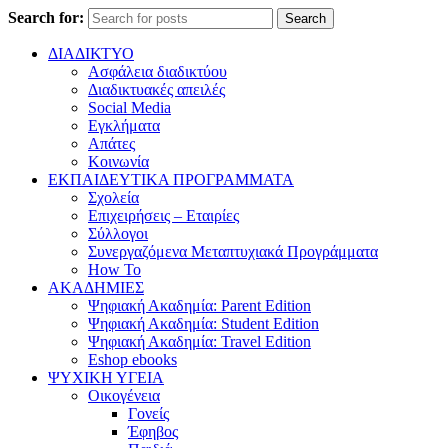
Search for:
Search
ΔΙΑΔΙΚΤΥΟ
Ασφάλεια διαδικτύου
Διαδικτυακές απειλές
Social Media
Εγκλήματα
Απάτες
Κοινωνία
ΕΚΠΑΙΔΕΥΤΙΚΑ ΠΡΟΓΡΑΜΜΑΤΑ
Σχολεία
Επιχειρήσεις – Εταιρίες
Σύλλογοι
Συνεργαζόμενα Μεταπτυχιακά Προγράμματα
How To
ΑΚΑΔΗΜΙΕΣ
Ψηφιακή Ακαδημία: Parent Edition
Ψηφιακή Ακαδημία: Student Edition
Ψηφιακή Ακαδημία: Travel Edition
Eshop ebooks
ΨΥΧΙΚΗ ΥΓΕΙΑ
Οικογένεια
Γονείς
Έφηβος