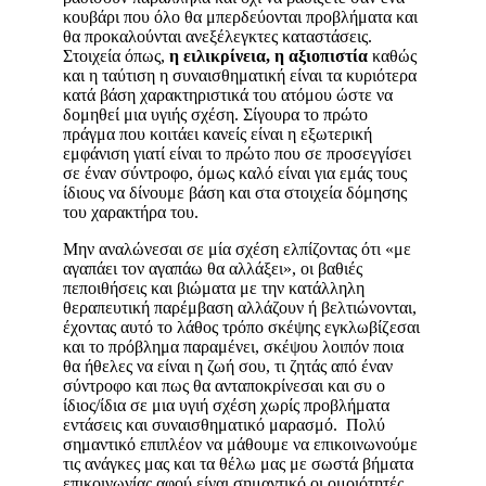
κουβάρι που όλο θα μπερδεύονται προβλήματα και
θα προκαλούνται ανεξέλεγκτες καταστάσεις.
Στοιχεία όπως,
η ειλικρίνεια, η αξιοπιστία
καθώς
και η ταύτιση η συναισθηματική είναι τα κυριότερα
κατά βάση χαρακτηριστικά του ατόμου ώστε να
δομηθεί μια υγιής σχέση. Σίγουρα το πρώτο
πράγμα που κοιτάει κανείς είναι η εξωτερική
εμφάνιση γιατί είναι το πρώτο που σε προσεγγίσει
σε έναν σύντροφο, όμως καλό είναι για εμάς τους
ίδιους να δίνουμε βάση και στα στοιχεία δόμησης
του χαρακτήρα του.
Μην αναλώνεσαι σε μία σχέση ελπίζοντας ότι «με
αγαπάει τον αγαπάω θα αλλάξει», οι βαθιές
πεποιθήσεις και βιώματα με την κατάλληλη
θεραπευτική παρέμβαση αλλάζουν ή βελτιώνονται,
έχοντας αυτό το λάθος τρόπο σκέψης εγκλωβίζεσαι
και το πρόβλημα παραμένει, σκέψου λοιπόν ποια
θα ήθελες να είναι η ζωή σου, τι ζητάς από έναν
σύντροφο και πως θα ανταποκρίνεσαι και συ ο
ίδιος/ίδια σε μια υγιή σχέση χωρίς προβλήματα
εντάσεις και συναισθηματικό μαρασμό. Πολύ
σημαντικό επιπλέον να μάθουμε να επικοινωνούμε
τις ανάγκες μας και τα θέλω μας με σωστά βήματα
επικοινωνίας αφού είναι σημαντικό οι ομοιότητές