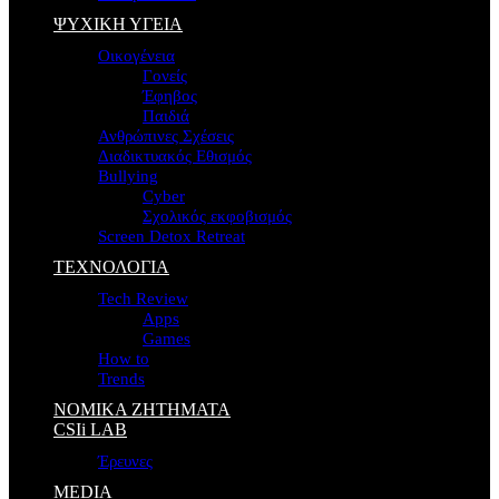
ΨΥΧΙΚΗ ΥΓΕΙΑ
Οικογένεια
Γονείς
Έφηβος
Παιδιά
Ανθρώπινες Σχέσεις
Διαδικτυακός Εθισμός
Bullying
Cyber
Σχολικός εκφοβισμός
Screen Detox Retreat
ΤΕΧΝΟΛΟΓΙΑ
Tech Review
Apps
Games
How to
Trends
ΝΟΜΙΚΑ ΖΗΤΗΜΑΤΑ
CSIi LAB
Έρευνες
MEDIA