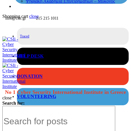
Ψηφιακή Ακαδημία Επιχειρηματιών – Μύκονος
Shopping cart
close
info@csii.gr
215 215 1011
Traced
HELP DESK
DONATION
No 1 Cyber Security International Institute in Greece
VOLUNTEERING
close
Search for: