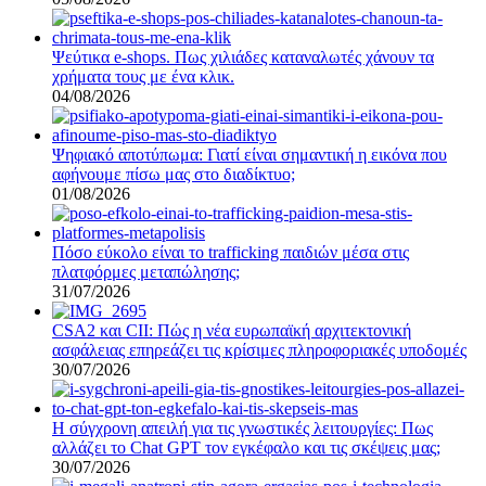
Ψεύτικα e-shops. Πως χιλιάδες καταναλωτές χάνουν τα
χρήματα τους με ένα κλικ.
04/08/2026
Ψηφιακό αποτύπωμα: Γιατί είναι σημαντική η εικόνα που
αφήνουμε πίσω μας στο διαδίκτυο;
01/08/2026
Πόσο εύκολο είναι το trafficking παιδιών μέσα στις
πλατφόρμες μεταπώλησης;
31/07/2026
CSA2 και CII: Πώς η νέα ευρωπαϊκή αρχιτεκτονική
ασφάλειας επηρεάζει τις κρίσιμες πληροφοριακές υποδομές
30/07/2026
Η σύγχρονη απειλή για τις γνωστικές λειτουργίες: Πως
αλλάζει το Chat GPT τον εγκέφαλο και τις σκέψεις μας;
30/07/2026