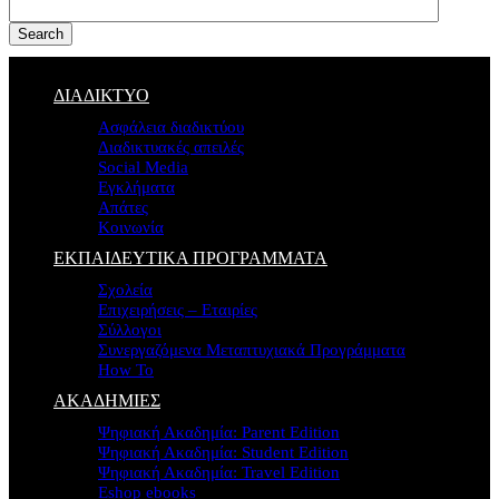
Search
ΔΙΑΔΙΚΤΥΟ
Ασφάλεια διαδικτύου
Διαδικτυακές απειλές
Social Media
Εγκλήματα
Απάτες
Κοινωνία
ΕΚΠΑΙΔΕΥΤΙΚΑ ΠΡΟΓΡΑΜΜΑΤΑ
Σχολεία
Επιχειρήσεις – Εταιρίες
Σύλλογοι
Συνεργαζόμενα Μεταπτυχιακά Προγράμματα
How To
ΑΚΑΔΗΜΙΕΣ
Ψηφιακή Ακαδημία: Parent Edition
Ψηφιακή Ακαδημία: Student Edition
Ψηφιακή Ακαδημία: Travel Edition
Eshop ebooks