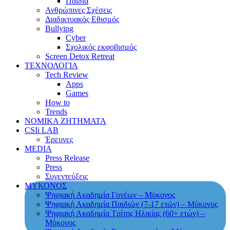
Παιδιά
Ανθρώπινες Σχέσεις
Διαδικτυακός Εθισμός
Bullying
Cyber
Σχολικός εκφοβισμός
Screen Detox Retreat
ΤΕΧΝΟΛΟΓΙΑ
Tech Review
Apps
Games
How to
Trends
ΝΟΜΙΚΑ ΖΗΤΗΜΑΤΑ
CSIi LAB
Έρευνες
MEDIA
Press Release
Press
Συνεντεύξεις
ΜΥΚΟΝΟΣ
Ψηφιακή Ακαδημία Γονέων – Μύκονος
Ψηφιακή Ακαδημία Παιδιών (7-17 ετών) – Μύκονος
Ψηφιακή Ακαδημία Τρίτης Ηλικίας (60+ ετών) –
Μύκονος