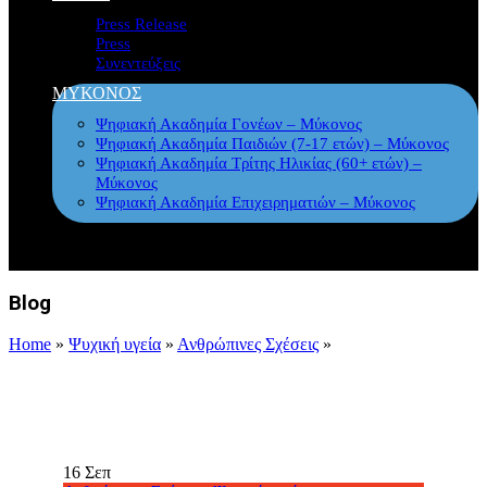
Press Release
Press
Συνεντεύξεις
ΜΥΚΟΝΟΣ
Ψηφιακή Ακαδημία Γονέων – Μύκονος
Ψηφιακή Ακαδημία Παιδιών (7-17 ετών) – Μύκονος
Ψηφιακή Ακαδημία Τρίτης Ηλικίας (60+ ετών) –
Μύκονος
Ψηφιακή Ακαδημία Επιχειρηματιών – Μύκονος
Blog
Home
»
Ψυχική υγεία
»
Ανθρώπινες Σχέσεις
»
16
Σεπ