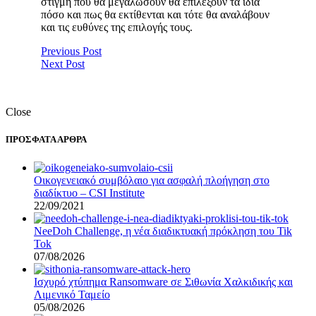
στιγμή που θα μεγαλώσουν θα επιλέξουν τα ίδια
πόσο και πως θα εκτίθενται και τότε θα αναλάβουν
και τις ευθύνες της επιλογής τους.
Previous Post
Next Post
Close
ΠΡΟΣΦΑΤΑ ΑΡΘΡΑ
Οικογενειακό συμβόλαιο για ασφαλή πλοήγηση στο
διαδίκτυο – CSI Institute
22/09/2021
NeeDoh Challenge, η νέα διαδικτυακή πρόκληση του Tik
Tok
07/08/2026
Ισχυρό χτύπημα Ransomware σε Σιθωνία Χαλκιδικής και
Λιμενικό Ταμείο
05/08/2026