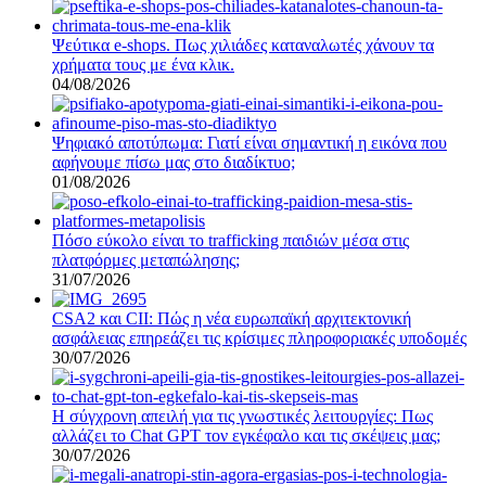
Ψεύτικα e-shops. Πως χιλιάδες καταναλωτές χάνουν τα
χρήματα τους με ένα κλικ.
04/08/2026
Ψηφιακό αποτύπωμα: Γιατί είναι σημαντική η εικόνα που
αφήνουμε πίσω μας στο διαδίκτυο;
01/08/2026
Πόσο εύκολο είναι το trafficking παιδιών μέσα στις
πλατφόρμες μεταπώλησης;
31/07/2026
CSA2 και CII: Πώς η νέα ευρωπαϊκή αρχιτεκτονική
ασφάλειας επηρεάζει τις κρίσιμες πληροφοριακές υποδομές
30/07/2026
Η σύγχρονη απειλή για τις γνωστικές λειτουργίες: Πως
αλλάζει το Chat GPT τον εγκέφαλο και τις σκέψεις μας;
30/07/2026