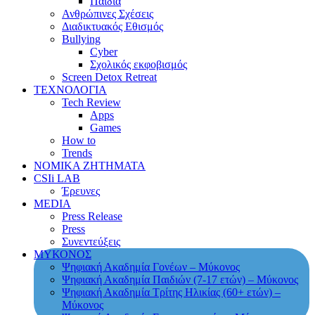
Παιδιά
Ανθρώπινες Σχέσεις
Διαδικτυακός Εθισμός
Bullying
Cyber
Σχολικός εκφοβισμός
Screen Detox Retreat
ΤΕΧΝΟΛΟΓΙΑ
Tech Review
Apps
Games
How to
Trends
ΝΟΜΙΚΑ ΖΗΤΗΜΑΤΑ
CSIi LAB
Έρευνες
MEDIA
Press Release
Press
Συνεντεύξεις
ΜΥΚΟΝΟΣ
Ψηφιακή Ακαδημία Γονέων – Μύκονος
Ψηφιακή Ακαδημία Παιδιών (7-17 ετών) – Μύκονος
Ψηφιακή Ακαδημία Τρίτης Ηλικίας (60+ ετών) –
Μύκονος