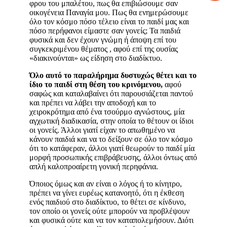
φρου του μπαλέτου, πως θα επιβιώσουμε σαν
οικογένεια Παναγία μου. Πως θα ενημερώσουμε
όλο τον κόσμο πόσο τέλειο είναι το παιδί μας και
πόσο περήφανοι είμαστε σαν γονείς; Τα παιδιά
φυσικά και δεν έχουν γνώμη ή άποψη επί του
συγκεκριμένου θέματος , αφού επί της ουσίας
«διακινούνται» ως είδηση στο διαδίκτυο.
Όλο αυτό το παραλήρημα δυστυχώς θέτει και το
ίδιο το παιδί στη θέση του κρινόμενου,
αφού
σαφώς και καταλαβαίνει ότι παρουσιάζεται παντού
και πρέπει να λάβει την αποδοχή και το
χειροκρότημα από ένα τσούρμο αγνώστους, μία
αγχωτική διαδικασία, στην οποία το θέτουν οι ίδιοι
οι γονείς. Άλλοι γιατί είχαν το απωθημένο να
κάνουν παιδιά και να το δείξουν σε όλο τον κόσμο
ότι το κατάφεραν, άλλοι γιατί θεωρούν το παιδί μία
μορφή προσωπικής επιβράβευσης, άλλοι όντως από
απλή καλοπροαίρετη γονική περηφάνια.
Όποιος όμως και αν είναι ο λόγος ή το κίνητρο,
πρέπει να γίνει ευρέως κατανοητό, ότι η έκθεση
ενός παιδιού στο διαδίκτυο, το θέτει σε κίνδυνο,
τον οποίο οι γονείς ούτε μπορούν να προβλέψουν
και φυσικά ούτε και να τον καταπολεμήσουν. Διότι