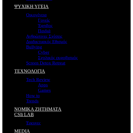
ΨΥΧΙΚΗ ΥΓΕΙΑ
Οικογένεια
Γονείς
Έφηβος
Παιδιά
Ανθρώπινες Σχέσεις
Διαδικτυακός Εθισμός
Bullying
Cyber
Σχολικός εκφοβισμός
Screen Detox Retreat
ΤΕΧΝΟΛΟΓΙΑ
Tech Review
Apps
Games
How to
Trends
ΝΟΜΙΚΑ ΖΗΤΗΜΑΤΑ
CSIi LAB
Έρευνες
MEDIA