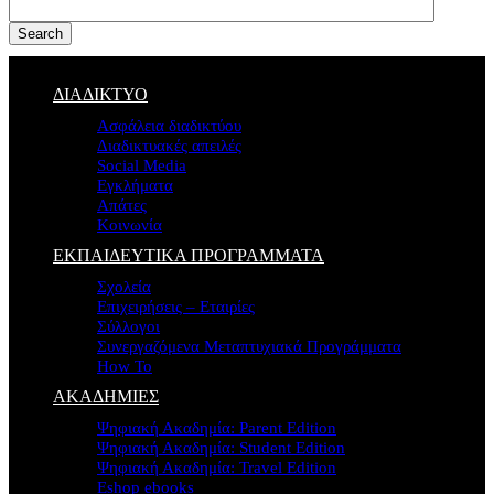
Search
ΔΙΑΔΙΚΤΥΟ
Ασφάλεια διαδικτύου
Διαδικτυακές απειλές
Social Media
Εγκλήματα
Απάτες
Κοινωνία
ΕΚΠΑΙΔΕΥΤΙΚΑ ΠΡΟΓΡΑΜΜΑΤΑ
Σχολεία
Επιχειρήσεις – Εταιρίες
Σύλλογοι
Συνεργαζόμενα Μεταπτυχιακά Προγράμματα
How To
ΑΚΑΔΗΜΙΕΣ
Ψηφιακή Ακαδημία: Parent Edition
Ψηφιακή Ακαδημία: Student Edition
Ψηφιακή Ακαδημία: Travel Edition
Eshop ebooks