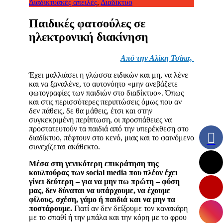
Διαδικτυακές απειλές
,
Διαδίκτυο
Παιδικές φατσούλες σε
ηλεκτρονική διακίνηση
Από την Αλίκη Τσίκα,
Έχει μαλλιάσει η γλώσσα ειδικών και μη, να λένε
και να ξαναλένε, το αυτονόητο «μην ανεβάζετε
φωτογραφίες των παιδιών στο διαδίκτυο». Όπως
και στις περισσότερες περιπτώσεις όμως που αν
δεν πάθεις, δε θα μάθεις, έτσι και στην
συγκεκριμένη περίπτωση, οι προσπάθειες να
προστατευτούν τα παιδιά από την υπερέκθεση στο
διαδίκτυο, πέφτουν στο κενό, μιας και το φαινόμενο
συνεχίζεται ακάθεκτο.
Μέσα στη γενικότερη επικράτηση της
κουλτούρας των social media που πλέον έχει
γίνει δεύτερη – για να μην πω πρώτη – φύση
μας, δεν δύναται να υπάρχουμε, να έχουμε
φίλους, σχέση, γάμο ή παιδιά και να μην τα
ποστάρουμε.
Γιατί αν δεν δείξουμε τον κανακάρη
με το σπαθί ή την μπάλα και την κόρη με το φρου