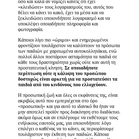
όσο και καλά αν νομίζει κανείς ότι έχει
«κλειδώσει» τους λογαριασμούς του, αυτός που
θέλει να κάνει το κακό, έχει τα μέσα και να
ξεκλειδώσει οποιονδήποτε λογαριασμό και να
υποκλέψει οποιαδήποτε πληροφορία και
φωτογραφία.
Κάποιοι λίγο πιο «ώριμοι» και ενημερωμένοι
φροντίζουν τουλάχιστον να καλύπτουν τα πρόσωπα
των παιδιών με χαριτωμένα αυτοκολλητάκια, ενώ
πολλοί άλλοι ποστάρουν ασταμάτητα τα παιδιά σε
κάθε τους δραστηριότητα χωρίς ούτε καν αυτή τη
προστατευτική κίνηση.
Σε οποιαδήποτε
περίπτωση ούτε η κάλυψη του προσώπου
δυστυχώς είναι αρκετή για να προστατεύσει τα
παιδιά από του κινδύνους που ελλοχεύουν.
Η προσωπική ζωή και όλες οι εκφάνσεις της, είναι
ακριβώς αυτό που εμπεριέχεται στο όρο
«προσωπική» και για αυτό το ιδανικό θα ήταν να
μην αποτελεί προϊόν προς διακίνηση στο διαδίκτυο.
ακόμα όμως και αν επιλέγουμε να εκθέτουμε τους
ενήλικους εαυτούς μας, για οποιονδήποτε λόγο
επιλέγει ο καθένας να το κάνει, ας περιορίσουμε
τουλάχιστον την έκθεση των παιδιών. Κάποια