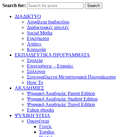
Search for:
Search
ΔΙΑΔΙΚΤΥΟ
Ασφάλεια διαδικτύου
Διαδικτυακές απειλές
Social Media
Εγκλήματα
Απάτες
Κοινωνία
ΕΚΠΑΙΔΕΥΤΙΚΑ ΠΡΟΓΡΑΜΜΑΤΑ
Σχολεία
Επιχειρήσεις – Εταιρίες
Σύλλογοι
Συνεργαζόμενα Μεταπτυχιακά Προγράμματα
How To
ΑΚΑΔΗΜΙΕΣ
Ψηφιακή Ακαδημία: Parent Edition
Ψηφιακή Ακαδημία: Student Edition
Ψηφιακή Ακαδημία: Travel Edition
Eshop ebooks
ΨΥΧΙΚΗ ΥΓΕΙΑ
Οικογένεια
Γονείς
Έφηβος