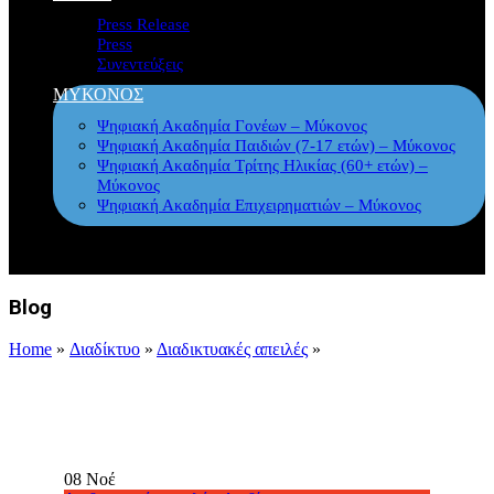
Press Release
Press
Συνεντεύξεις
ΜΥΚΟΝΟΣ
Ψηφιακή Ακαδημία Γονέων – Μύκονος
Ψηφιακή Ακαδημία Παιδιών (7-17 ετών) – Μύκονος
Ψηφιακή Ακαδημία Τρίτης Ηλικίας (60+ ετών) –
Μύκονος
Ψηφιακή Ακαδημία Επιχειρηματιών – Μύκονος
Blog
Home
»
Διαδίκτυο
»
Διαδικτυακές απειλές
»
08
Νοέ