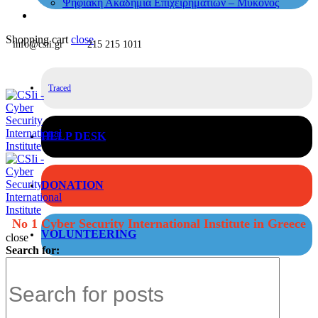
Ψηφιακή Ακαδημία Επιχειρηματιών – Μύκονος
Shopping cart
close
info@csii.gr
215 215 1011
Traced
HELP DESK
DONATION
No 1 Cyber Security International Institute in Greece
VOLUNTEERING
close
Search for: