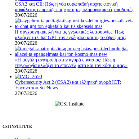
CSA2 και CII: Πώς η νέα ευρωπαϊκή αρχιτεκτονική
ασφάλειας επηρεάζει τις κρίσιμες πληροφοριακές υποδομές
30/07/2026
Η σύγχρονη απειλή για τις γνωστικές λειτουργίες: Πως
αλλάζει το Chat GPT τον εγκέφαλο και τις σκέψεις μας;
30/07/2026
«Η μεγάλη ανατροπή στην αγορά εργασίας: Πώς η
τεχνολογία αλλάζει τα επαγγέλματα και τον κόσμο μας.»
28/07/2026
Cybersecurity Act 2 (CSA2) και ελληνική αγορά ICT:
Έρευνα του SecNews
27/07/2026
CSI INSTITUTE