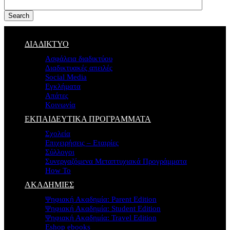
Search
ΔΙΑΔΙΚΤΥΟ
Ασφάλεια διαδικτύου
Διαδικτυακές απειλές
Social Media
Εγκλήματα
Απάτες
Κοινωνία
ΕΚΠΑΙΔΕΥΤΙΚΑ ΠΡΟΓΡΑΜΜΑΤΑ
Σχολεία
Επιχειρήσεις – Εταιρίες
Σύλλογοι
Συνεργαζόμενα Μεταπτυχιακά Προγράμματα
How To
ΑΚΑΔΗΜΙΕΣ
Ψηφιακή Ακαδημία: Parent Edition
Ψηφιακή Ακαδημία: Student Edition
Ψηφιακή Ακαδημία: Travel Edition
Eshop ebooks