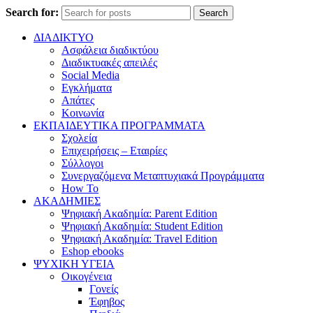
Search for:
Search
ΔΙΑΔΙΚΤΥΟ
Ασφάλεια διαδικτύου
Διαδικτυακές απειλές
Social Media
Εγκλήματα
Απάτες
Κοινωνία
ΕΚΠΑΙΔΕΥΤΙΚΑ ΠΡΟΓΡΑΜΜΑΤΑ
Σχολεία
Επιχειρήσεις – Εταιρίες
Σύλλογοι
Συνεργαζόμενα Μεταπτυχιακά Προγράμματα
How To
ΑΚΑΔΗΜΙΕΣ
Ψηφιακή Ακαδημία: Parent Edition
Ψηφιακή Ακαδημία: Student Edition
Ψηφιακή Ακαδημία: Travel Edition
Eshop ebooks
ΨΥΧΙΚΗ ΥΓΕΙΑ
Οικογένεια
Γονείς
Έφηβος