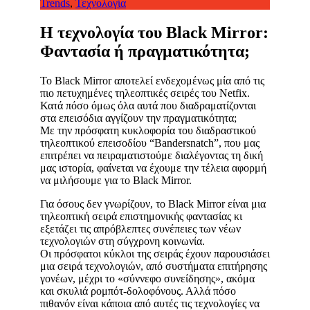
Trends
,
Τεχνολογία
Η τεχνολογία του Black Mirror:
Φαντασία ή πραγματικότητα;
Το Black Mirror αποτελεί ενδεχομένως μία από τις
πιο πετυχημένες τηλεοπτικές σειρές του Νetfix.
Κατά πόσο όμως όλα αυτά που διαδραματίζονται
στα επεισόδια αγγίζουν την πραγματικότητα;
Με την πρόσφατη κυκλοφορία του διαδραστικού
τηλεοπτικού επεισοδίου “Bandersnatch”, που μας
επιτρέπει να πειραματιστούμε διαλέγοντας τη δική
μας ιστορία, φαίνεται να έχουμε την τέλεια αφορμή
να μιλήσουμε για το Black Mirror.
Για όσους δεν γνωρίζουν, το Black Mirror είναι μια
τηλεοπτική σειρά επιστημονικής φαντασίας κι
εξετάζει τις απρόβλεπτες συνέπειες των νέων
τεχνολογιών στη σύγχρονη κοινωνία.
Οι πρόσφατοι κύκλοι της σειράς έχουν παρουσιάσει
μια σειρά τεχνολογιών, από συστήματα επιτήρησης
γονέων, μέχρι το «σύννεφο συνείδησης», ακόμα
και σκυλιά ρομπότ-δολοφόνους. Αλλά πόσο
πιθανόν είναι κάποια από αυτές τις τεχνολογίες να