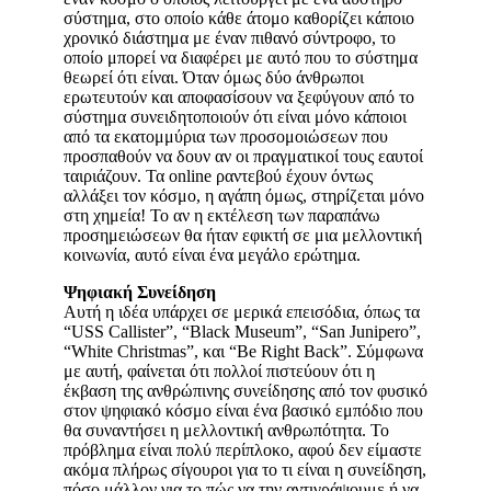
σύστημα, στο οποίο κάθε άτομο καθορίζει κάποιο
χρονικό διάστημα με έναν πιθανό σύντροφο, το
οποίο μπορεί να διαφέρει με αυτό που το σύστημα
θεωρεί ότι είναι. Όταν όμως δύο άνθρωποι
ερωτευτούν και αποφασίσουν να ξεφύγουν από το
σύστημα συνειδητοποιούν ότι είναι μόνο κάποιοι
από τα εκατομμύρια των προσομοιώσεων που
προσπαθούν να δουν αν οι πραγματικοί τους εαυτοί
ταιριάζουν. Τα online ραντεβού έχουν όντως
αλλάξει τον κόσμο, η αγάπη όμως, στηρίζεται μόνο
στη χημεία! Το αν η εκτέλεση των παραπάνω
προσημειώσεων θα ήταν εφικτή σε μια μελλοντική
κοινωνία, αυτό είναι ένα μεγάλο ερώτημα.
Ψηφιακή Συνείδηση
Αυτή η ιδέα υπάρχει σε μερικά επεισόδια, όπως τα
“USS Callister”, “Black Museum”, “San Junipero”,
“White Christmas”, και “Be Right Back”. Σύμφωνα
με αυτή, φαίνεται ότι πολλοί πιστεύουν ότι η
έκβαση της ανθρώπινης συνείδησης από τον φυσικό
στον ψηφιακό κόσμο είναι ένα βασικό εμπόδιο που
θα συναντήσει η μελλοντική ανθρωπότητα. Το
πρόβλημα είναι πολύ περίπλοκο, αφού δεν είμαστε
ακόμα πλήρως σίγουροι για το τι είναι η συνείδηση,
πόσο μάλλον για το πώς να την αντιγράψουμε ή να