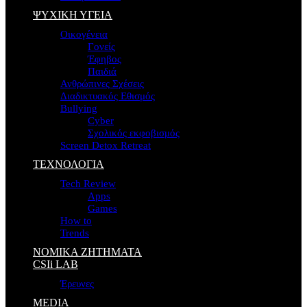
ΨΥΧΙΚΗ ΥΓΕΙΑ
Οικογένεια
Γονείς
Έφηβος
Παιδιά
Ανθρώπινες Σχέσεις
Διαδικτυακός Εθισμός
Bullying
Cyber
Σχολικός εκφοβισμός
Screen Detox Retreat
ΤΕΧΝΟΛΟΓΙΑ
Tech Review
Apps
Games
How to
Trends
ΝΟΜΙΚΑ ΖΗΤΗΜΑΤΑ
CSIi LAB
Έρευνες
MEDIA