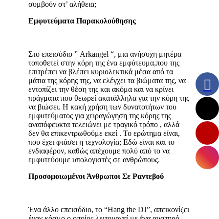
συμβούν στ’ αλήθεια;
Εμφυτεύματα Παρακολούθησης
Στο επεισόδιο ” Arkangel “, μια ανήσυχη μητέρα
τοποθετεί στην κόρη της ένα εμφύτευμα,που της
επιτρέπει να βλέπει κυριολεκτικά μέσα από τα
μάτια της κόρης της, να ελέγχει τα βιώματα της, να
εντοπίζει την θέση της και ακόμα και να κρίνει
πράγματα που θεωρεί ακατάλληλα για την κόρη της
να βιώσει. Η κακή χρήση των δυνατοτήτων του
εμφυτεύματος για χειραγώγηση της κόρης της
αναπόφευκτα τελειώνει με τραγικό τρόπο , αλλά
δεν θα επικεντρωθούμε εκεί . Το ερώτημα είναι,
που έχει φτάσει η τεχνολογία; Εδώ είναι και το
ενδιαφέρον, καθώς απέχουμε πολύ από το να
εμφυτεύουμε υπολογιστές σε ανθρώπους.
Προσομοιωμένοι Άνθρωποι Σε Ραντεβού
Ένα άλλο επεισόδιο, το “Hang the DJ”, απεικονίζει
έναν κόσμο ο οποίος λειτουργεί με ένα αυστηρό