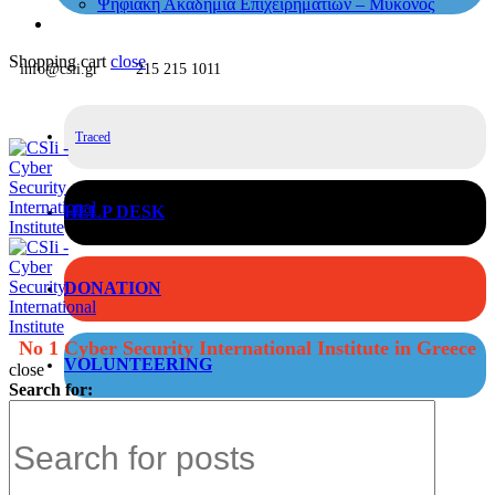
Ψηφιακή Ακαδημία Επιχειρηματιών – Μύκονος
Shopping cart
close
info@csii.gr
215 215 1011
Traced
HELP DESK
DONATION
No 1 Cyber Security International Institute in Greece
VOLUNTEERING
close
Search for: