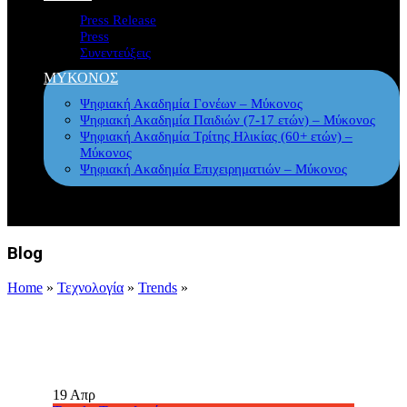
Press Release
Press
Συνεντεύξεις
ΜΥΚΟΝΟΣ
Ψηφιακή Ακαδημία Γονέων – Μύκονος
Ψηφιακή Ακαδημία Παιδιών (7-17 ετών) – Μύκονος
Ψηφιακή Ακαδημία Τρίτης Ηλικίας (60+ ετών) –
Μύκονος
Ψηφιακή Ακαδημία Επιχειρηματιών – Μύκονος
Blog
Home
»
Τεχνολογία
»
Trends
»
19
Απρ