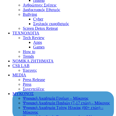
Παιδιά
Ανθρώπινες Σχέσεις
Διαδικτυακός Εθισμός
Bullying
Cyber
Σχολικός εκφοβισμός
Screen Detox Retreat
ΤΕΧΝΟΛΟΓΙΑ
Tech Review
Apps
Games
How to
Trends
ΝΟΜΙΚΑ ΖΗΤΗΜΑΤΑ
CSIi LAB
Έρευνες
MEDIA
Press Release
Press
Συνεντεύξεις
ΜΥΚΟΝΟΣ
Ψηφιακή Ακαδημία Γονέων – Μύκονος
Ψηφιακή Ακαδημία Παιδιών (7-17 ετών) – Μύκονος
Ψηφιακή Ακαδημία Τρίτης Ηλικίας (60+ ετών) –
Μύκονος