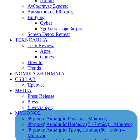
Παιδιά
Ανθρώπινες Σχέσεις
Διαδικτυακός Εθισμός
Bullying
Cyber
Σχολικός εκφοβισμός
Screen Detox Retreat
ΤΕΧΝΟΛΟΓΙΑ
Tech Review
Apps
Games
How to
Trends
ΝΟΜΙΚΑ ΖΗΤΗΜΑΤΑ
CSIi LAB
Έρευνες
MEDIA
Press Release
Press
Συνεντεύξεις
ΜΥΚΟΝΟΣ
Ψηφιακή Ακαδημία Γονέων – Μύκονος
Ψηφιακή Ακαδημία Παιδιών (7-17 ετών) – Μύκονος
Ψηφιακή Ακαδημία Τρίτης Ηλικίας (60+ ετών) –
Μύκονος