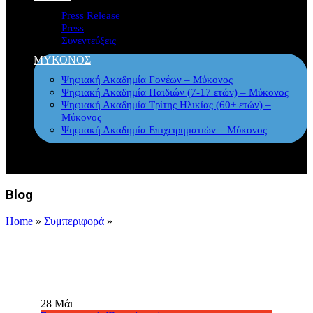
Press Release
Press
Συνεντεύξεις
ΜΥΚΟΝΟΣ
Ψηφιακή Ακαδημία Γονέων – Μύκονος
Ψηφιακή Ακαδημία Παιδιών (7-17 ετών) – Μύκονος
Ψηφιακή Ακαδημία Τρίτης Ηλικίας (60+ ετών) –
Μύκονος
Ψηφιακή Ακαδημία Επιχειρηματιών – Μύκονος
Blog
Home
»
Συμπεριφορά
»
28
Μάι