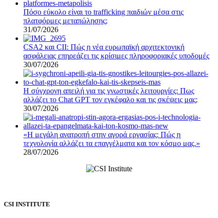
Πόσο εύκολο είναι το trafficking παιδιών μέσα στις
πλατφόρμες μεταπώλησης;
31/07/2026
CSA2 και CII: Πώς η νέα ευρωπαϊκή αρχιτεκτονική
ασφάλειας επηρεάζει τις κρίσιμες πληροφοριακές υποδομές
30/07/2026
Η σύγχρονη απειλή για τις γνωστικές λειτουργίες: Πως
αλλάζει το Chat GPT τον εγκέφαλο και τις σκέψεις μας;
30/07/2026
«Η μεγάλη ανατροπή στην αγορά εργασίας: Πώς η
τεχνολογία αλλάζει τα επαγγέλματα και τον κόσμο μας.»
28/07/2026
CSI INSTITUTE