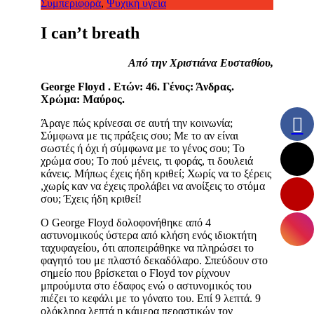
Συμπεριφορά
,
Ψυχική υγεία
I can’t breath
Aπό την Χριστιάνα Ευσταθίου,
George Floyd . Ετών: 46. Γένος: Άνδρας.
Χρώμα: Μαύρος.
Άραγε πώς κρίνεσαι σε αυτή την κοινωνία;
Σύμφωνα με τις πράξεις σου; Με το αν είναι
σωστές ή όχι ή σύμφωνα με το γένος σου; Το
χρώμα σου; Το πού μένεις, τι φοράς, τι δουλειά
κάνεις. Μήπως έχεις ήδη κριθεί; Χωρίς να το ξέρεις
,χωρίς καν να έχεις προλάβει να ανοίξεις το στόμα
σου; Έχεις ήδη κριθεί!
Ο George Floyd δολοφονήθηκε από 4
αστυνομικούς ύστερα από κλήση ενός ιδιοκτήτη
ταχυφαγείου, ότι αποπειράθηκε να πληρώσει το
φαγητό του με πλαστό δεκαδόλαρο. Σπεύδουν στο
σημείο που βρίσκεται ο Floyd τον ρίχνουν
μπρούμυτα στο έδαφος ενώ ο αστυνομικός του
πιέζει το κεφάλι με το γόνατο του. Επί 9 λεπτά. 9
ολόκληρα λεπτά η κάμερα περαστικών τον