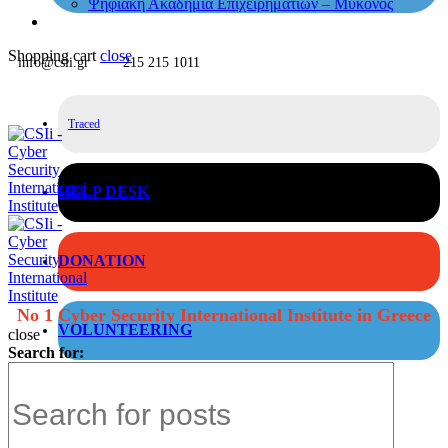
Ψηφιακή Ακαδημία Επιχειρηματιών – Μύκονος
Shopping cart
close
info@csii.gr
215 215 1011
Traced
HELP DESK
DONATION
No 1 Cyber Security International Institute in Greece
VOLUNTEERING
close
Search for: