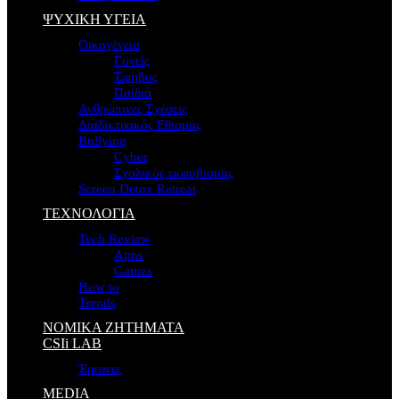
ΨΥΧΙΚΗ ΥΓΕΙΑ
Οικογένεια
Γονείς
Έφηβος
Παιδιά
Ανθρώπινες Σχέσεις
Διαδικτυακός Εθισμός
Bullying
Cyber
Σχολικός εκφοβισμός
Screen Detox Retreat
ΤΕΧΝΟΛΟΓΙΑ
Tech Review
Apps
Games
How to
Trends
ΝΟΜΙΚΑ ΖΗΤΗΜΑΤΑ
CSIi LAB
Έρευνες
MEDIA