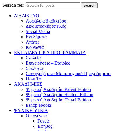
Search for:
Search
ΔΙΑΔΙΚΤΥΟ
Ασφάλεια διαδικτύου
Διαδικτυακές απειλές
Social Media
Εγκλήματα
Απάτες
Κοινωνία
ΕΚΠΑΙΔΕΥΤΙΚΑ ΠΡΟΓΡΑΜΜΑΤΑ
Σχολεία
Επιχειρήσεις – Εταιρίες
Σύλλογοι
Συνεργαζόμενα Μεταπτυχιακά Προγράμματα
How To
ΑΚΑΔΗΜΙΕΣ
Ψηφιακή Ακαδημία: Parent Edition
Ψηφιακή Ακαδημία: Student Edition
Ψηφιακή Ακαδημία: Travel Edition
Eshop ebooks
ΨΥΧΙΚΗ ΥΓΕΙΑ
Οικογένεια
Γονείς
Έφηβος