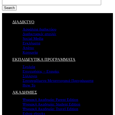
Search
ΔΙΑΔΙΚΤΥΟ
Ασφάλεια διαδικτύου
Διαδικτυακές απειλές
Social Media
Εγκλήματα
Απάτες
Κοινωνία
ΕΚΠΑΙΔΕΥΤΙΚΑ ΠΡΟΓΡΑΜΜΑΤΑ
Σχολεία
Επιχειρήσεις – Εταιρίες
Σύλλογοι
Συνεργαζόμενα Μεταπτυχιακά Προγράμματα
How To
ΑΚΑΔΗΜΙΕΣ
Ψηφιακή Ακαδημία: Parent Edition
Ψηφιακή Ακαδημία: Student Edition
Ψηφιακή Ακαδημία: Travel Edition
Eshop ebooks