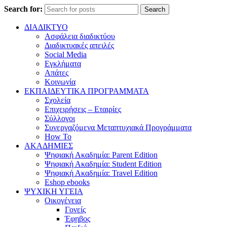
Search for:
Search
ΔΙΑΔΙΚΤΥΟ
Ασφάλεια διαδικτύου
Διαδικτυακές απειλές
Social Media
Εγκλήματα
Απάτες
Κοινωνία
ΕΚΠΑΙΔΕΥΤΙΚΑ ΠΡΟΓΡΑΜΜΑΤΑ
Σχολεία
Επιχειρήσεις – Εταιρίες
Σύλλογοι
Συνεργαζόμενα Μεταπτυχιακά Προγράμματα
How To
ΑΚΑΔΗΜΙΕΣ
Ψηφιακή Ακαδημία: Parent Edition
Ψηφιακή Ακαδημία: Student Edition
Ψηφιακή Ακαδημία: Travel Edition
Eshop ebooks
ΨΥΧΙΚΗ ΥΓΕΙΑ
Οικογένεια
Γονείς
Έφηβος