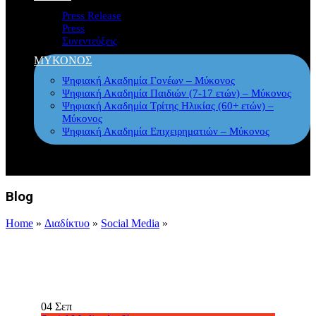
Press Release
Press
Συνεντεύξεις
ΜΥΚΟΝΟΣ
Ψηφιακή Ακαδημία Γονέων – Μύκονος
Ψηφιακή Ακαδημία Παιδιών (7-17 ετών) – Μύκονος
Ψηφιακή Ακαδημία Τρίτης Ηλικίας (60+ ετών) –
Μύκονος
Ψηφιακή Ακαδημία Επιχειρηματιών – Μύκονος
Blog
Home
»
Διαδίκτυο
»
Social Media
»
04
Σεπ