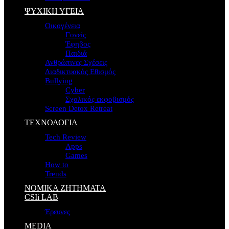
ΨΥΧΙΚΗ ΥΓΕΙΑ
Οικογένεια
Γονείς
Έφηβος
Παιδιά
Ανθρώπινες Σχέσεις
Διαδικτυακός Εθισμός
Bullying
Cyber
Σχολικός εκφοβισμός
Screen Detox Retreat
ΤΕΧΝΟΛΟΓΙΑ
Tech Review
Apps
Games
How to
Trends
ΝΟΜΙΚΑ ΖΗΤΗΜΑΤΑ
CSIi LAB
Έρευνες
MEDIA