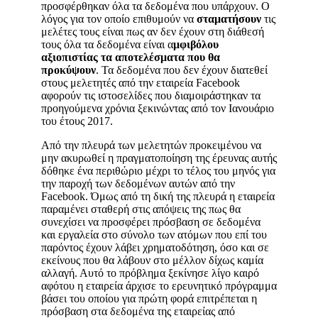
προσφέρθηκαν όλα τα δεδομένα που υπάρχουν. Ο
λόγος για τον οποίο επιθυμούν να
σταματήσουν
τις
μελέτες τους είναι πως αν δεν έχουν στη διάθεσή
τους όλα τα δεδομένα είναι α
μφιβόλου
αξιοπιστίας τα αποτελέσματα που θα
προκύψουν
. Τα δεδομένα που δεν έχουν διατεθεί
στους μελετητές από την εταιρεία Facebook
αφορούν τις ιστοσελίδες που διαμοιράστηκαν τα
προηγούμενα χρόνια ξεκινώντας από τον Ιανουάριο
του έτους 2017.
Από την πλευρά των μελετητών προκειμένου να
μην ακυρωθεί η πραγματοποίηση της έρευνας αυτής
δόθηκε ένα περιθώριο μέχρι το τέλος του μηνός για
την παροχή των δεδομένων αυτών από την
Facebook. Όμως από τη δική της πλευρά η εταιρεία
παραμένει σταθερή στις απόψεις της πως θα
συνεχίσει να προσφέρει πρόσβαση σε δεδομένα
και εργαλεία στο σύνολο των ατόμων που επί του
παρόντος έχουν λάβει χρηματοδότηση, όσο και σε
εκείνους που θα λάβουν στο μέλλον δίχως καμία
αλλαγή. Αυτό το πρόβλημα ξεκίνησε λίγο καιρό
αφότου η εταιρεία άρχισε το ερευνητικό πρόγραμμα
βάσει του οποίου για πρώτη φορά επιτρέπεται η
πρόσβαση στα δεδομένα της εταιρείας από