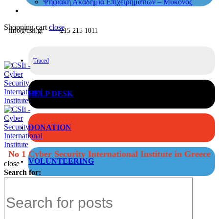
Ψηφιακή Ακαδημία Επιχειρηματιών – Μύκονος
Shopping cart
close
info@csii.gr
215 215 1011
Traced
HELP DESK
DONATION
No 1 Cyber Security International Institute in Greece
VOLUNTEERING
close
Search for: