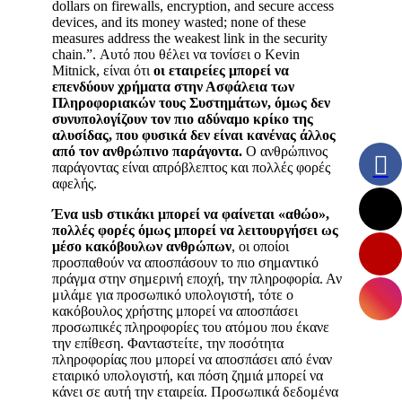
dollars on firewalls, encryption, and secure access
devices, and its money wasted; none of these
measures address the weakest link in the security
chain.”. Αυτό που θέλει να τονίσει ο Kevin
Mitnick, είναι ότι
οι εταιρείες μπορεί να
επενδύουν χρήματα στην Ασφάλεια των
Πληροφοριακών τους Συστημάτων, όμως δεν
συνυπολογίζουν τον πιο αδύναμο κρίκο της
αλυσίδας, που φυσικά δεν είναι κανένας άλλος
από τον ανθρώπινο παράγοντα.
Ο ανθρώπινος
παράγοντας είναι απρόβλεπτος και πολλές φορές
αφελής.
Ένα usb στικάκι μπορεί να φαίνεται «αθώο»,
πολλές φορές όμως μπορεί να λειτουργήσει ως
μέσο κακόβουλων ανθρώπων
, οι οποίοι
προσπαθούν να αποσπάσουν το πιο σημαντικό
πράγμα στην σημερινή εποχή, την πληροφορία. Αν
μιλάμε για προσωπικό υπολογιστή, τότε ο
κακόβουλος χρήστης μπορεί να αποσπάσει
προσωπικές πληροφορίες του ατόμου που έκανε
την επίθεση. Φανταστείτε, την ποσότητα
πληροφορίας που μπορεί να αποσπάσει από έναν
εταιρικό υπολογιστή, και πόση ζημιά μπορεί να
κάνει σε αυτή την εταιρεία. Προσωπικά δεδομένα