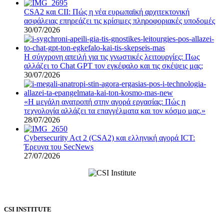
CSA2 και CII: Πώς η νέα ευρωπαϊκή αρχιτεκτονική
ασφάλειας επηρεάζει τις κρίσιμες πληροφοριακές υποδομές
30/07/2026
Η σύγχρονη απειλή για τις γνωστικές λειτουργίες: Πως
αλλάζει το Chat GPT τον εγκέφαλο και τις σκέψεις μας;
30/07/2026
«Η μεγάλη ανατροπή στην αγορά εργασίας: Πώς η
τεχνολογία αλλάζει τα επαγγέλματα και τον κόσμο μας.»
28/07/2026
Cybersecurity Act 2 (CSA2) και ελληνική αγορά ICT:
Έρευνα του SecNews
27/07/2026
CSI INSTITUTE