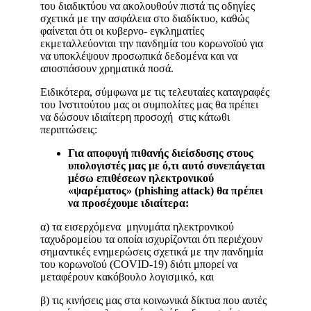
του διαδικτύου να ακολουθούν πιστά τις οδηγίες
σχετικά με την ασφάλεια στο διαδίκτυο, καθώς
φαίνεται ότι οι κυβερνο- εγκληματίες
εκμεταλλεύονται την πανδημία του κορωνοϊού για
να υποκλέψουν προσωπικά δεδομένα και να
αποσπάσουν χρηματικά ποσά.
Ειδικότερα, σύμφωνα με τις τελευταίες καταγραφές
του Ινστιτούτου μας οι συμπολίτες μας θα πρέπει
να δώσουν ιδιαίτερη προσοχή στις κάτωθι
περιπτώσεις:
Για αποφυγή πιθανής διείσδυσης στους
υπολογιστές μας με ό,τι αυτό συνεπάγεται
μέσω επιθέσεων ηλεκτρονικού
«ψαρέματος» (phishing attack) θα πρέπει
να προσέχουμε ιδιαίτερα:
α) τα εισερχόμενα μηνυμάτα ηλεκτρονικού
ταχυδρομείου τα οποία ισχυρίζονται ότι περιέχουν
σημαντικές ενημερώσεις σχετικά με την πανδημία
του κορωνοϊού (COVID-19) διότι μπορεί να
μεταφέρουν κακόβουλο λογισμικό, και
β) τις κινήσεις μας στα κοινωνικά δίκτυα που αυτές