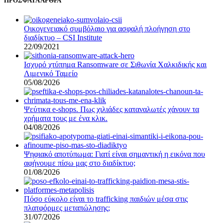
ΠΡΟΣΦΑΤΑ ΑΡΘΡΑ
Οικογενειακό συμβόλαιο για ασφαλή πλοήγηση στο
διαδίκτυο – CSI Institute
22/09/2021
Ισχυρό χτύπημα Ransomware σε Σιθωνία Χαλκιδικής και
Λιμενικό Ταμείο
05/08/2026
Ψεύτικα e-shops. Πως χιλιάδες καταναλωτές χάνουν τα
χρήματα τους με ένα κλικ.
04/08/2026
Ψηφιακό αποτύπωμα: Γιατί είναι σημαντική η εικόνα που
αφήνουμε πίσω μας στο διαδίκτυο;
01/08/2026
Πόσο εύκολο είναι το trafficking παιδιών μέσα στις
πλατφόρμες μεταπώλησης;
31/07/2026