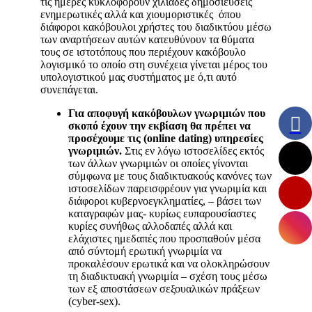
τις ημέρες κυκλοφορούν χιλιάδες δημοσιεύσεις
ενημερωτικές αλλά και χιουμοριστικές όπου
διάφοροι κακόβουλοι χρήστες του διαδικτύου μέσω
των αναρτήσεων αυτών κατευθύνουν τα θύματα
τους σε ιστοτόπους που περιέχουν κακόβουλο
λογισμικό το οποίο στη συνέχεια γίνεται μέρος του
υπολογιστικού μας συστήματος με ό,τι αυτό
συνεπάγεται.
Για αποφυγή κακόβουλων γνωριμιών που
σκοπό έχουν την εκβίαση θα πρέπει να
προσέχουμε τις (online dating) υπηρεσίες
γνωριμιών.
Στις εν λόγω ιστοσελίδες εκτός
των άλλων γνωριμιών οι οποίες γίνονται
σύμφωνα με τους διαδικτυακούς κανόνες των
ιστοσελίδων παρεισφρέουν για γνωριμία και
διάφοροι κυβερνοεγκληματίες, – βάσει των
καταγραφών μας- κυρίως ευπαρουσίαστες
κυρίες συνήθως αλλοδαπές αλλά και
ελάχιστες ημεδαπές που προσπαθούν μέσα
από σύντομή ερωτική γνωριμία να
προκαλέσουν ερωτικά και να ολοκληρώσουν
τη διαδικτυακή γνωριμία – σχέση τους μέσω
των εξ αποστάσεων σεξουαλικών πράξεων
(cyber-sex).