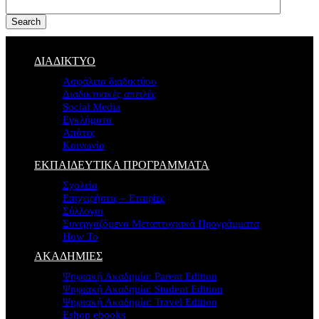
Search
ΔΙΑΔΙΚΤΥΟ
Ασφάλεια διαδικτύου
Διαδικτυακές απειλές
Social Media
Εγκλήματα
Απάτες
Κοινωνία
ΕΚΠΑΙΔΕΥΤΙΚΑ ΠΡΟΓΡΑΜΜΑΤΑ
Σχολεία
Επιχειρήσεις – Εταιρίες
Σύλλογοι
Συνεργαζόμενα Μεταπτυχιακά Προγράμματα
How To
ΑΚΑΔΗΜΙΕΣ
Ψηφιακή Ακαδημία: Parent Edition
Ψηφιακή Ακαδημία: Student Edition
Ψηφιακή Ακαδημία: Travel Edition
Eshop ebooks