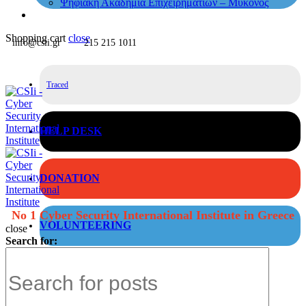
Ψηφιακή Ακαδημία Επιχειρηματιών – Μύκονος
Shopping cart
close
info@csii.gr
215 215 1011
Traced
HELP DESK
DONATION
No 1 Cyber Security International Institute in Greece
VOLUNTEERING
close
Search for: