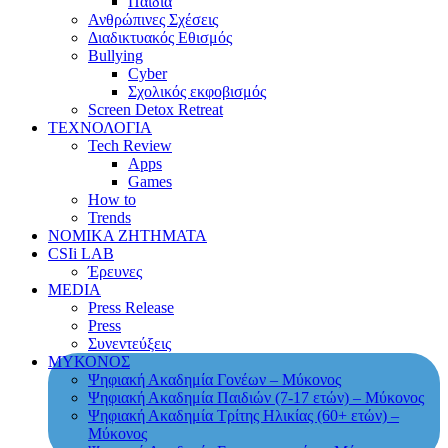
Παιδιά
Ανθρώπινες Σχέσεις
Διαδικτυακός Εθισμός
Bullying
Cyber
Σχολικός εκφοβισμός
Screen Detox Retreat
ΤΕΧΝΟΛΟΓΙΑ
Tech Review
Apps
Games
How to
Trends
ΝΟΜΙΚΑ ΖΗΤΗΜΑΤΑ
CSIi LAB
Έρευνες
MEDIA
Press Release
Press
Συνεντεύξεις
ΜΥΚΟΝΟΣ
Ψηφιακή Ακαδημία Γονέων – Μύκονος
Ψηφιακή Ακαδημία Παιδιών (7-17 ετών) – Μύκονος
Ψηφιακή Ακαδημία Τρίτης Ηλικίας (60+ ετών) –
Μύκονος