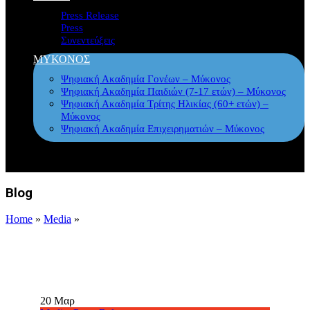
Press Release
Press
Συνεντεύξεις
ΜΥΚΟΝΟΣ
Ψηφιακή Ακαδημία Γονέων – Μύκονος
Ψηφιακή Ακαδημία Παιδιών (7-17 ετών) – Μύκονος
Ψηφιακή Ακαδημία Τρίτης Ηλικίας (60+ ετών) –
Μύκονος
Ψηφιακή Ακαδημία Επιχειρηματιών – Μύκονος
Blog
Home
»
Media
»
20
Μαρ