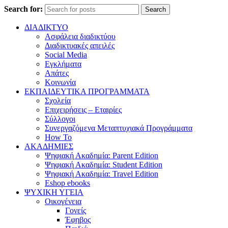
Search for:
Search
ΔΙΑΔΙΚΤΥΟ
Ασφάλεια διαδικτύου
Διαδικτυακές απειλές
Social Media
Εγκλήματα
Απάτες
Κοινωνία
ΕΚΠΑΙΔΕΥΤΙΚΑ ΠΡΟΓΡΑΜΜΑΤΑ
Σχολεία
Επιχειρήσεις – Εταιρίες
Σύλλογοι
Συνεργαζόμενα Μεταπτυχιακά Προγράμματα
How To
ΑΚΑΔΗΜΙΕΣ
Ψηφιακή Ακαδημία: Parent Edition
Ψηφιακή Ακαδημία: Student Edition
Ψηφιακή Ακαδημία: Travel Edition
Eshop ebooks
ΨΥΧΙΚΗ ΥΓΕΙΑ
Οικογένεια
Γονείς
Έφηβος