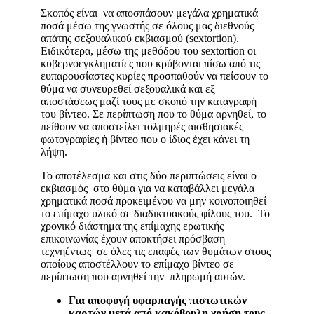
Σκοπός είναι να αποσπάσουν μεγάλα χρηματικά
ποσά μέσω της γνωστής σε όλους μας διεθνούς
απάτης σεξουαλικού εκβιασμού (sextortion).
Ειδικότερα, μέσω της μεθόδου του sextortion οι
κυβερνοεγκληματίες που κρύβονται πίσω από τις
ευπαρουσίαστες κυρίες προσπαθούν να πείσουν το
θύμα να συνευρεθεί σεξουαλικά και εξ
αποστάσεως μαζί τους με σκοπό την καταγραφή
του βίντεο. Σε περίπτωση που το θύμα αρνηθεί, το
πείθουν να αποστείλει τολμηρές αισθησιακές
φωτογραφίες ή βίντεο που ο ίδιος έχει κάνει τη
λήψη.
Το αποτέλεσμα και στις δύο περιπτώσεις είναι ο
εκβιασμός στο θύμα για να καταβάλλει μεγάλα
χρηματικά ποσά προκειμένου να μην κοινοποιηθεί
το επίμαχο υλικό σε διαδικτυακούς φίλους του. Το
χρονικό διάστημα της επίμαχης ερωτικής
επικοινωνίας έχουν αποκτήσει πρόσβαση
τεχνηέντως σε όλες τις επαφές των θυμάτων στους
οποίους αποστέλλουν το επίμαχο βίντεο σε
περίπτωση που αρνηθεί την πληρωμή αυτών.
Για αποφυγή υφαρπαγής πιστωτικών
καρτών μετά από κακόβουλη χρήση τους