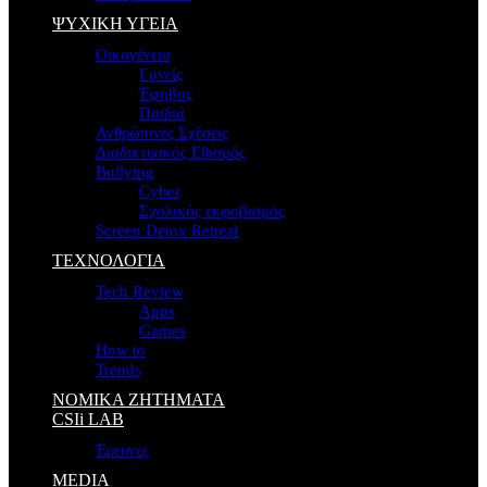
ΨΥΧΙΚΗ ΥΓΕΙΑ
Οικογένεια
Γονείς
Έφηβος
Παιδιά
Ανθρώπινες Σχέσεις
Διαδικτυακός Εθισμός
Bullying
Cyber
Σχολικός εκφοβισμός
Screen Detox Retreat
ΤΕΧΝΟΛΟΓΙΑ
Tech Review
Apps
Games
How to
Trends
ΝΟΜΙΚΑ ΖΗΤΗΜΑΤΑ
CSIi LAB
Έρευνες
MEDIA