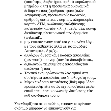
(ταυτότητα, διαβατήριο, αριθμό φορολογικού
μητρώου κ.λπ) ή προσωπικά οικονοµικά
δεδοµένα τους (αριθµούς τραπεζικών
λογαριασµών, προσωπικούς κωδικούς,
αριθµούς πιστωτικών καρτών, πληροφορίες
καρτών ΑΤΜ, κωδικούς επαλήθευσης
πιστωτικών καρτών κ.λπ.) , μέσω μίας κοινής
διεύθυνσης ηλεκτρονικού ταχυδρομείου
(webmail).,
μην επικοινωνούν ποτέ και για κανένα λόγο
με τους εκβιαστές αλλά με τις αρμόδιες
Αστυνομικές Αρχές.,
αλλάζουν άμεσα κάθε κωδικό ασφαλείας
(password) που νομίζουν ότι διακυβεύεται.,
αξιολογούν τις ρυθμίσεις ασφαλείας του
υπολογιστή τους.,
Τακτικά ενημερώνουν το λογισμικό στα
συστήματα ασφαλείας του Υπολογιστή τους.,
Μην κλικάρουν ιστοτόπους (link) αμφιβόλου
προέλευσης είτε αυτός έχει αποσταλεί μέσω
email είτε μέσω κοινωνικής δικτύωσης είτε
καθ οιονδήποτε τρόπο.,
Υπενθυμίζεται ότι οι πολίτες εφόσον το κρίνουν
σκόπιμο μπορούν να επικοινωνούν για