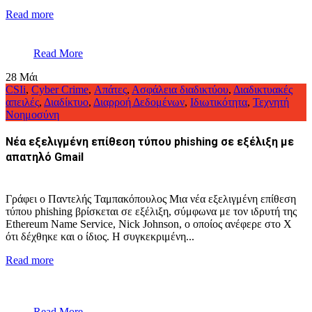
Read more
Read More
28
Μάι
CSIi
,
Cyber Crime
,
Απάτες
,
Ασφάλεια διαδικτύου
,
Διαδικτυακές
απειλές
,
Διαδίκτυο
,
Διαρροή Δεδομένων
,
Ιδιωτικότητα
,
Τεχνητή
Νοημοσύνη
Νέα εξελιγμένη επίθεση τύπου phishing σε εξέλιξη με
απατηλό Gmail
Γράφει ο Παντελής Ταμπακόπουλος Μια νέα εξελιγμένη επίθεση
τύπου phishing βρίσκεται σε εξέλιξη, σύμφωνα με τον ιδρυτή της
Ethereum Name Service, Nick Johnson, ο οποίος ανέφερε στο Χ
ότι δέχθηκε και ο ίδιος. Η συγκεκριμένη...
Read more
Read More