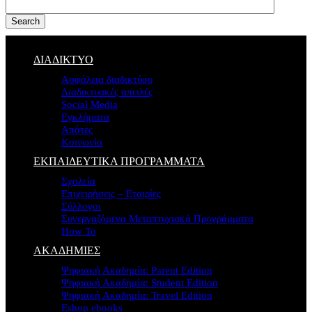
Search
ΔΙΑΔΙΚΤΥΟ
Ασφάλεια διαδικτύου
Διαδικτυακές απειλές
Social Media
Εγκλήματα
Απάτες
Κοινωνία
ΕΚΠΑΙΔΕΥΤΙΚΑ ΠΡΟΓΡΑΜΜΑΤΑ
Σχολεία
Επιχειρήσεις – Εταιρίες
Σύλλογοι
Συνεργαζόμενα Μεταπτυχιακά Προγράμματα
How To
ΑΚΑΔΗΜΙΕΣ
Ψηφιακή Ακαδημία: Parent Edition
Ψηφιακή Ακαδημία: Student Edition
Ψηφιακή Ακαδημία: Travel Edition
Eshop ebooks