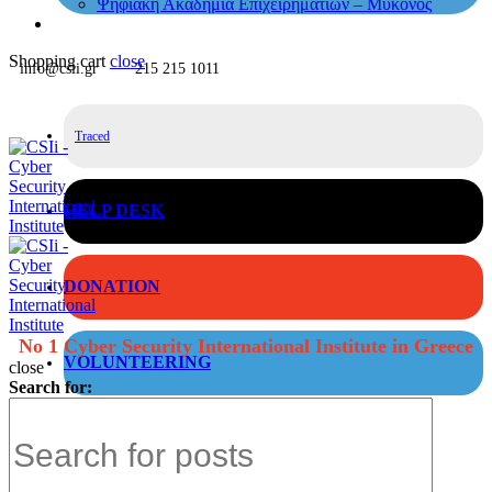
Ψηφιακή Ακαδημία Επιχειρηματιών – Μύκονος
Shopping cart
close
info@csii.gr
215 215 1011
Traced
HELP DESK
DONATION
No 1 Cyber Security International Institute in Greece
VOLUNTEERING
close
Search for: