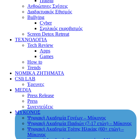
Παιδιά
Ανθρώπινες Σχέσεις
Διαδικτυακός Εθισμός
Bullying
Cyber
Σχολικός εκφοβισμός
Screen Detox Retreat
ΤΕΧΝΟΛΟΓΙΑ
Tech Review
Apps
Games
How to
Trends
ΝΟΜΙΚΑ ΖΗΤΗΜΑΤΑ
CSIi LAB
Έρευνες
MEDIA
Press Release
Press
Συνεντεύξεις
ΜΥΚΟΝΟΣ
Ψηφιακή Ακαδημία Γονέων – Μύκονος
Ψηφιακή Ακαδημία Παιδιών (7-17 ετών) – Μύκονος
Ψηφιακή Ακαδημία Τρίτης Ηλικίας (60+ ετών) –
Μύκονος