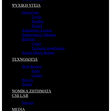
ΨΥΧΙΚΗ ΥΓΕΙΑ
Οικογένεια
Γονείς
Έφηβος
Παιδιά
Ανθρώπινες Σχέσεις
Διαδικτυακός Εθισμός
Bullying
Cyber
Σχολικός εκφοβισμός
Screen Detox Retreat
ΤΕΧΝΟΛΟΓΙΑ
Tech Review
Apps
Games
How to
Trends
ΝΟΜΙΚΑ ΖΗΤΗΜΑΤΑ
CSIi LAB
Έρευνες
MEDIA