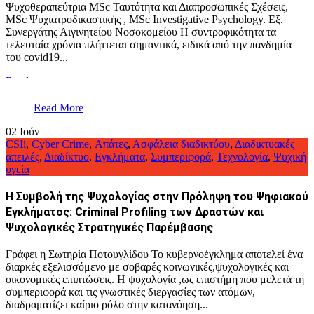
Ψυχοθεραπεύτρια MSc Ταυτότητα και Διαπροσωπικές Σχέσεις,
MSc Ψυχιατροδικαστικής , MSc Investigative Psychology. Εξ.
Συνεργάτης Αιγινητείου Νοσοκομείου Η συντροφικότητα τα
τελευταία χρόνια πλήττεται σημαντικά, ειδικά από την πανδημία
του covid19...
Read more
Read More
02
Ιούν
CSIi
,
Cyber Crime
,
Απάτες
,
Ασφάλεια διαδικτύου
,
Διαδικτυακές
απειλές
,
Διαδίκτυο
,
Εγκλήματα
,
Συμπεριφορά
,
Τεχνολογία
,
Ψυχική
υγεία
Η Συμβολή της Ψυχολογίας στην Πρόληψη του Ψηφιακού
Εγκλήματος: Criminal Profiling των Δραστών και
Ψυχολογικές Στρατηγικές Παρέμβασης
Γράφει η Σωτηρία Ποτουγλίδου Το κυβερνοέγκλημα αποτελεί ένα
διαρκές εξελισσόμενο με σοβαρές κοινωνικές,ψυχολογικές και
οικονομικές επιπτώσεις. Η ψυχολογία ,ως επιστήμη που μελετά τη
συμπεριφορά και τις γνωστικές διεργασίες των ατόμων,
διαδραματίζει καίριο ρόλο στην κατανόηση...