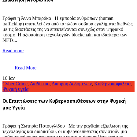
Γράφει η Άννα Μπαράκα Η εμπορία ανθρώπων (human
trafficking) αποτελεί ένα από τα πλέον σοβαρά εγκλήματα διεθνώς,
με τις διαστάσεις της να επεκτείνονται συνεχώς στον ψηφιακό
κόσμο. Η αξιοποίηση τεχνολογιών blockchain και ιδιαίτερα των
NFTs...
Read more
Read More
16
Ιαν
Cyber Crime
,
Διαδίκτυο
,
Διαρροή Δεδομένων
,
Κυβερνοασφάλεια
,
Ψυχική υγεία
Οι Επιπτώσεις των Κυβερνοεπιθέσεων στην Ψυχική
μας Υγεία
Γράφει η Σωτηρία Ποτουγλίδου Με την ραγδαία εξάπλωση της
τεχνολογίας και διαδικτύου, οι κυβερνοεπίθεσεις συνιστούν μια
καθημερινή πραγματικότητα για εκατομμύρια πολίτες ανά τον