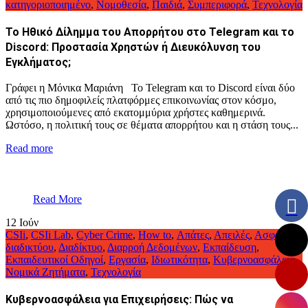
κατηγοριοποιημένο
,
Νομοθεσία
,
Παιδιά
,
Συμπεριφορά
,
Τεχνολογία
Το Ηθικό Δίλημμα του Απορρήτου στο Telegram και το
Discord: Προστασία Χρηστών ή Διευκόλυνση του
Εγκλήματος;
Γράφει η Μόνικα Μαριάνη Το Telegram και το Discord είναι δύο
από τις πιο δημοφιλείς πλατφόρμες επικοινωνίας στον κόσμο,
χρησιμοποιούμενες από εκατομμύρια χρήστες καθημερινά.
Ωστόσο, η πολιτική τους σε θέματα απορρήτου και η στάση τους...
Read more
Read More
12
Ιούν
CSIi
,
CSIi Lab
,
Cyber Crime
,
How to
,
Απάτες
,
Απειλές
,
Ασφάλεια
διαδικτύου
,
Διαδίκτυο
,
Διαρροή Δεδομένων
,
Εκπαίδευση
,
Εκπαιδευτικοί Οδηγοί
,
Εργασία
,
Ιδιωτικότητα
,
Κυβερνοασφάλεια
,
Νομικά Ζητήματα
,
Τεχνολογία
Κυβερνοασφάλεια για Επιχειρήσεις: Πώς να