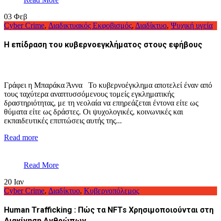
03
Φεβ
Cyber Crime
,
Διαδικτυακός Εκφοβισμός
,
Διαδίκτυο
,
Ψυχική υγεία
Η επίδραση του κυβερνοεγκλήματος στους εφήβους
Γράφει η Μπαράκα Άννα Το κυβερνοέγκλημα αποτελεί έναν από
τους ταχύτερα αναπτυσσόμενους τομείς εγκληματικής
δραστηριότητας, με τη νεολαία να επηρεάζεται έντονα είτε ως
θύματα είτε ως δράστες. Οι ψυχολογικές, κοινωνικές και
εκπαιδευτικές επιπτώσεις αυτής της...
Read more
Read More
20
Ιαν
Cyber Crime
,
Διαδίκτυο
,
Κυβερνοπόλεμος
Human Trafficking : Πώς τα NFTs Χρησιμοποιούνται στη
Διακίνηση Ανθρώπων