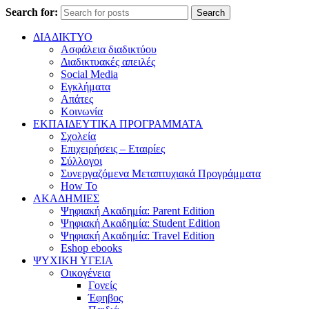
Search for:
Search
ΔΙΑΔΙΚΤΥΟ
Ασφάλεια διαδικτύου
Διαδικτυακές απειλές
Social Media
Εγκλήματα
Απάτες
Κοινωνία
ΕΚΠΑΙΔΕΥΤΙΚΑ ΠΡΟΓΡΑΜΜΑΤΑ
Σχολεία
Επιχειρήσεις – Εταιρίες
Σύλλογοι
Συνεργαζόμενα Μεταπτυχιακά Προγράμματα
How To
ΑΚΑΔΗΜΙΕΣ
Ψηφιακή Ακαδημία: Parent Edition
Ψηφιακή Ακαδημία: Student Edition
Ψηφιακή Ακαδημία: Travel Edition
Eshop ebooks
ΨΥΧΙΚΗ ΥΓΕΙΑ
Οικογένεια
Γονείς
Έφηβος