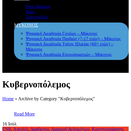
Press Release
Press
Συνεντεύξεις
ΜΥΚΟΝΟΣ
Ψηφιακή Ακαδημία Γονέων – Μύκονος
Ψηφιακή Ακαδημία Παιδιών (7-17 ετών) – Μύκονος
Ψηφιακή Ακαδημία Τρίτης Ηλικίας (60+ ετών) –
Μύκονος
Ψηφιακή Ακαδημία Επιχειρηματιών – Μύκονος
Κυβερνοπόλεμος
Home
»
Archive by Category "Κυβερνοπόλεμος"
Read More
16
Ιούλ
CSIi
,
Απειλές
,
Διαδίκτυο
,
Διαρροή Δεδομένων
,
Κρυπτογράφηση
,