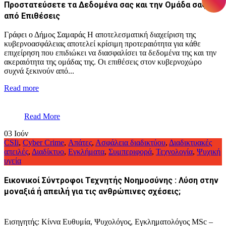
Προστατεύσετε τα Δεδομένα σας και την Ομάδα σας
από Επιθέσεις
Γράφει ο Δήμος Σαμαράς Η αποτελεσματική διαχείριση της
κυβερνοασφάλειας αποτελεί κρίσιμη προτεραιότητα για κάθε
επιχείρηση που επιδιώκει να διασφαλίσει τα δεδομένα της και την
ακεραιότητα της ομάδας της. Οι επιθέσεις στον κυβερνοχώρο
συχνά ξεκινούν από...
Read more
Read More
03
Ιούν
CSIi
,
Cyber Crime
,
Απάτες
,
Ασφάλεια διαδικτύου
,
Διαδικτυακές
απειλές
,
Διαδίκτυο
,
Εγκλήματα
,
Συμπεριφορά
,
Τεχνολογία
,
Ψυχική
υγεία
Εικονικοί Σύντροφοι Τεχνητής Νοημοσύνης : Λύση στην
μοναξιά ή απειλή για τις ανθρώπινες σχέσεις;
Εισηγητής: Κίννα Ευθυμία, Ψυχολόγος, Εγκληματολόγος MSc –