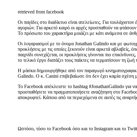
retrieved from facebook
Οι παγίδες στο διαδίκτυο είναι ατελείωτες. Για τουλάχιστον
αγοριών. Για αρκετό καιρό οι αρχές προσπαθούν να φτάσουν 
Το πρόσωπο του χαρακτήρα μοιάζει με κάτι ανάμεσα σε άνθ
Οι λογαριασμοί με το όνομα Jonathan Galindo και με φωτογρ
προκλήσεις με τις οποίες ξεκινούν είναι αρκετά αβλαβείς, 
παιχνίδι συνεχίζεται, οι προκλήσεις γίνονται πιο επικίνδυ
το τελικό έργο διατάζει τους παίκτες να τερματίσουν τη ζωή 
Η μάσκα δημιουργήθηκε από τον παραγωγό κινηματογραφικών 
Galindo. Ο κ. Canini επιβεβαίωσε ότι δεν έχει καμία σχέση
Το Facebook απέκλειστε το hashtag #JonathanGalindo για ν
προσπαθήσετε να πραγματοποιήσετε αναζήτηση στο Facebook 
αποκρυφτεί. Κάποιο από τα περιεχόμενα σε αυτές τις αναρτή
Ωστόσο, τόσο το Facebook όσο και το Instagram και το Twit