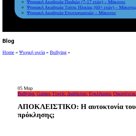
Ψηφιακή Ακαδημία Παιδιών (7-17 ετών) – Μύκονος
Ψηφιακή Ακαδημία Τρίτης Ηλικίας (60+ ετών) – Μύκονο
Ψηφιακή Ακαδημία Επιχειρηματιών – Μύκονος
Blog
Home
»
Ψυχική υγεία
»
Bullying
»
05
Μαρ
Bullying
,
Games
,
Γονείς
,
Διαδίκτυο
,
Εγκλήματα
,
Οικογένεια
ΑΠΟΚΛΕΙΣΤΙΚΟ: Η αυτοκτονία του 15
πρόκλησης;