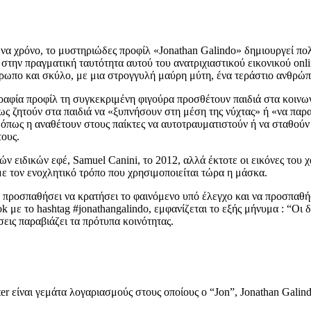
 ένα χρόνο, το μυστηριώδες προφίλ «Jonathan Galindo» δημιουργεί πο
στην πραγματική ταυτότητα αυτού του ανατριχιαστικού εικονικού onl
ρωπο και σκύλο, με μια στρογγυλή μαύρη μύτη, ένα τεράστιο ανθρώπ
αφία προφίλ τη συγκεκριμένη φιγούρα προσθέτουν παιδιά στα κοινωνι
όπως ζητούν στα παιδιά να «ξυπνήσουν στη μέση της νύχτας» ή «να πα
νες, όπως η αναθέτουν στους παίκτες να αυτοτραυματιστούν ή να σταθ
τους.
ειδικών εφέ, Samuel Canini, το 2012, αλλά έκτοτε οι εικόνες του χ
 με τον ενοχλητικό τρόπο που χρησιμοποιείται τώρα η μάσκα.
α προσπαθήσει να κρατήσει το φαινόμενο υπό έλεγχο και να προσπαθή
με το hashtag #jonathangalindo, εμφανίζεται το εξής μήνυμα : “Οι 
σεις παραβιάζει τα πρότυπα κοινότητας.
ter είναι γεμάτα λογαριασμούς στους οποίους ο “Jon”, Jonathan Galin