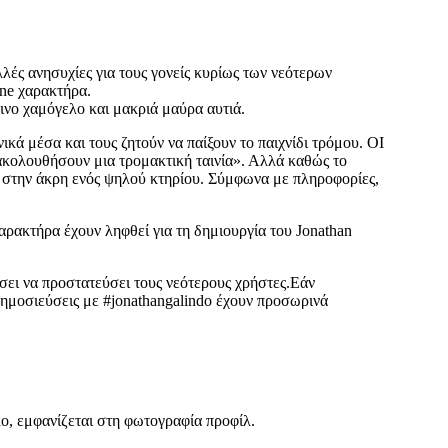
λλές ανησυχίες για τους γονείς κυρίως των νεότερων
ine χαρακτήρα.
ινο χαμόγελο και μακριά μαύρα αυτιά.
κά μέσα και τους ζητούν να παίξουν το παιχνίδι τρόμου. ΟΙ
ρακολουθήσουν μια τρομακτική ταινία». Αλλά καθώς το
ούν στην άκρη ενός ψηλού κτηρίου. Σύμφωνα με πληροφορίες,
αρακτήρα έχουν ληφθεί για τη δημιουργία του Jonathan
σει να προστατεύσει τους νεότερους χρήστες.Εάν
δημοσιεύσεις με #jonathangalindo έχουν προσωρινά
do, εμφανίζεται στη φωτογραφία προφίλ.