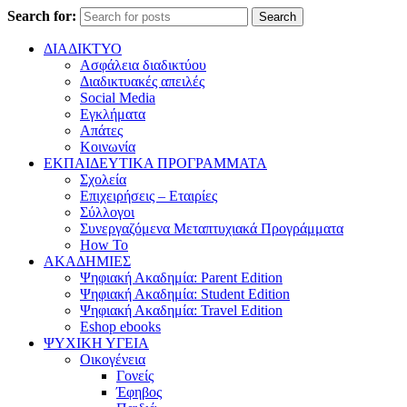
Search for:
Search
ΔΙΑΔΙΚΤΥΟ
Ασφάλεια διαδικτύου
Διαδικτυακές απειλές
Social Media
Εγκλήματα
Απάτες
Κοινωνία
ΕΚΠΑΙΔΕΥΤΙΚΑ ΠΡΟΓΡΑΜΜΑΤΑ
Σχολεία
Επιχειρήσεις – Εταιρίες
Σύλλογοι
Συνεργαζόμενα Μεταπτυχιακά Προγράμματα
How To
ΑΚΑΔΗΜΙΕΣ
Ψηφιακή Ακαδημία: Parent Edition
Ψηφιακή Ακαδημία: Student Edition
Ψηφιακή Ακαδημία: Travel Edition
Eshop ebooks
ΨΥΧΙΚΗ ΥΓΕΙΑ
Οικογένεια
Γονείς
Έφηβος