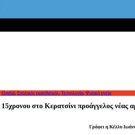
ς
,
Παιδιά
,
Σχολικός εκφοβισμός
,
Τεχνολογία
,
Ψυχική υγεία
χρονου στο Kερατσίνι προάγγελος νέας α
Γράφει η Κέλλυ Ιωάνν