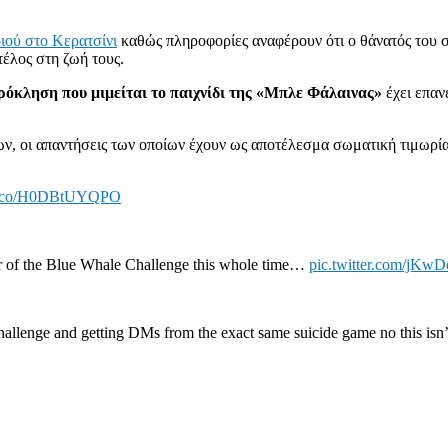
ριού στο Κερατσίνι
καθώς πληροφορίες αναφέρουν ότι ο θάνατός του 
τέλος στη ζωή τους.
ρόκληση που μιμείται το παιχνίδι της «Μπλε Φάλαινας»
έχει επαν
ν, οι απαντήσεις των οποίων έχουν ως αποτέλεσμα σωματική τιμωρία 
//t.co/H0DBtUYQPO
er of the Blue Whale Challenge this whole time…
pic.twitter.com/jKw
challenge and getting DMs from the exact same suicide game no this isn’