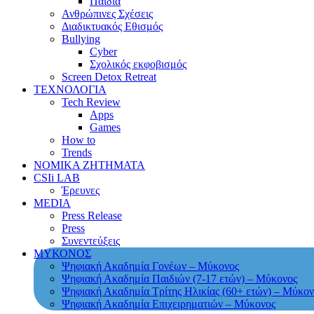
Παιδιά
Ανθρώπινες Σχέσεις
Διαδικτυακός Εθισμός
Bullying
Cyber
Σχολικός εκφοβισμός
Screen Detox Retreat
ΤΕΧΝΟΛΟΓΙΑ
Tech Review
Apps
Games
How to
Trends
ΝΟΜΙΚΑ ΖΗΤΗΜΑΤΑ
CSIi LAB
Έρευνες
MEDIA
Press Release
Press
Συνεντεύξεις
ΜΥΚΟΝΟΣ
Ψηφιακή Ακαδημία Γονέων – Μύκονος
Ψηφιακή Ακαδημία Παιδιών (7-17 ετών) – Μύκονος
Ψηφιακή Ακαδημία Τρίτης Ηλικίας (60+ ετών) – Μύκον
Ψηφιακή Ακαδημία Επιχειρηματιών – Μύκονος