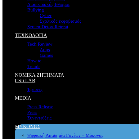
Διαδικτυακός Εθισμός
Bullying
Cyber
Σχολικός εκφοβισμός
Screen Detox Retreat
ΤΕΧΝΟΛΟΓΙΑ
Tech Review
Apps
Games
How to
Trends
ΝΟΜΙΚΑ ΖΗΤΗΜΑΤΑ
CSIi LAB
Έρευνες
MEDIA
Press Release
Press
Συνεντεύξεις
ΜΥΚΟΝΟΣ
Ψηφιακή Ακαδημία Γονέων – Μύκονος