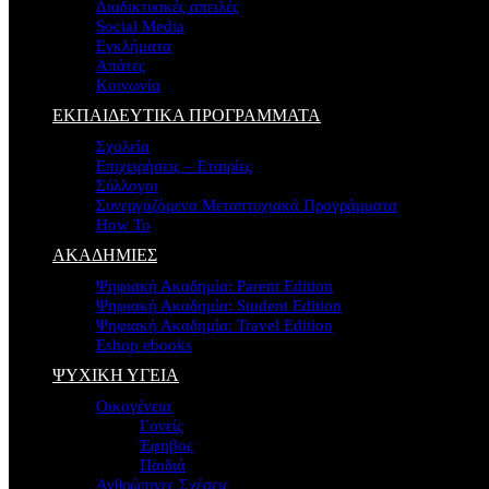
Διαδικτυακές απειλές
Social Media
Εγκλήματα
Απάτες
Κοινωνία
ΕΚΠΑΙΔΕΥΤΙΚΑ ΠΡΟΓΡΑΜΜΑΤΑ
Σχολεία
Επιχειρήσεις – Εταιρίες
Σύλλογοι
Συνεργαζόμενα Μεταπτυχιακά Προγράμματα
How To
ΑΚΑΔΗΜΙΕΣ
Ψηφιακή Ακαδημία: Parent Edition
Ψηφιακή Ακαδημία: Student Edition
Ψηφιακή Ακαδημία: Travel Edition
Eshop ebooks
ΨΥΧΙΚΗ ΥΓΕΙΑ
Οικογένεια
Γονείς
Έφηβος
Παιδιά
Ανθρώπινες Σχέσεις