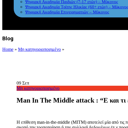
Ψηφιακή Ακαδημία Παιδιών (7-17 ετών) – Μύκονος
Ψηφιακή Ακαδημία Τρίτης Ηλικίας (60+ ετών) – Μύκονο
Ψηφιακή Ακαδημία Επιχειρηματιών – Μύκονος
Blog
Home
»
Μη κατηγοριοποιημένο
»
09
Σεπ
Μη κατηγοριοποιημένο
Man In The Middle attack : “Ε και τι 
H επίθεση man-in-the-middle (MITM) αποτελεί μία από τις π
σκοπό την τροποποίηση ή την συλλογή δεδομένων (π.χ προσω