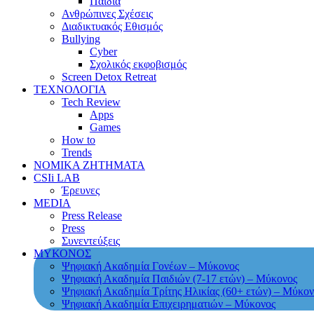
Παιδιά
Ανθρώπινες Σχέσεις
Διαδικτυακός Εθισμός
Bullying
Cyber
Σχολικός εκφοβισμός
Screen Detox Retreat
ΤΕΧΝΟΛΟΓΙΑ
Tech Review
Apps
Games
How to
Trends
ΝΟΜΙΚΑ ΖΗΤΗΜΑΤΑ
CSIi LAB
Έρευνες
MEDIA
Press Release
Press
Συνεντεύξεις
ΜΥΚΟΝΟΣ
Ψηφιακή Ακαδημία Γονέων – Μύκονος
Ψηφιακή Ακαδημία Παιδιών (7-17 ετών) – Μύκονος
Ψηφιακή Ακαδημία Τρίτης Ηλικίας (60+ ετών) – Μύκον
Ψηφιακή Ακαδημία Επιχειρηματιών – Μύκονος