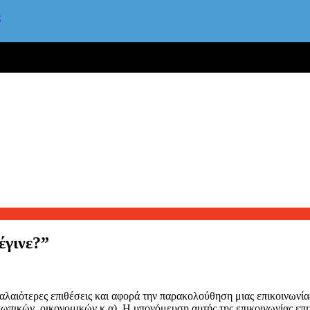
ς
έγινε?”
αλαιότερες επιθέσεις και αφορά την παρακολούθηση μιας επικοινωνία
πικών, οικονομικών κ.α). Η υπονόμευση αυτής της επικοινωνίας επι