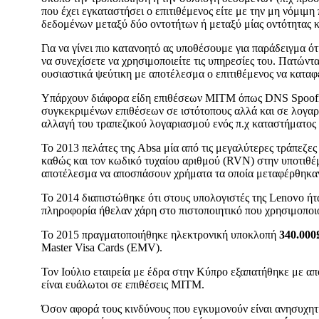
που έχει εγκαταστήσει ο επιτιθέμενος είτε με την μη νόμι
δεδομένων μεταξύ δύο οντοτήτων ή μεταξύ μίας οντότητας κ
Για να γίνει πιο κατανοητό ας υποθέσουμε για παράδειγμα ότ
να συνεχίσετε να χρησιμοποιείτε τις υπηρεσίες του. Πατώντα
ουσιαστικά ψεύτικη με αποτέλεσμα ο επιτιθέμενος να καταφέ
Υπάρχουν διάφορα είδη επιθέσεων MITM όπως DNS Spoofing,
συγκεκριμένων επιθέσεων σε ιστότοπους αλλά και σε λογαρ
αλλαγή του τραπεζικού λογαριασμού ενός π.χ καταστήματος μ
Το 2013 πελάτες της Absa μία από τις μεγαλύτερες τράπεζ
καθώς και τον κωδικό τυχαίου αριθμού (RVN) στην υποτιθέμ
αποτέλεσμα να αποσπάσουν χρήματα τα οποία μεταφέρθηκαν
Το 2014 διαπιστώθηκε ότι στους υπολογιστές της Lenovo ή
πληροφορία ήθελαν χάρη στο πιστοποιητικό που χρησιμοποι
Το 2015 πραγματοποιήθηκε ηλεκτρονική υποκλοπή
340.000
Master Visa Cards (ΕΜV).
Τον Ιούλιο εταιρεία με έδρα στην Κύπρο εξαπατήθηκε με α
είναι ευάλωτοι σε επιθέσεις MITM.
Όσον αφορά τους κινδύνους που εγκυμονούν είναι ανησυχητι