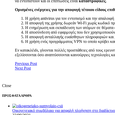
να εντοπιστούν και οι επιπτώσεις είναι
καταστροφικές
.
Ορισμένες ενέργειες για την αποφυγή τέτοιου είδους επιθ
H χρήση antivirus για τον εντοπισμό και την απαλοιφ
H αποφυγή της χρήσης δωρεάν Wi-Fi χωρίς κωδικό π
H ενημέρωση και εκπαίδευση των ατόμων σε θέματα 
Η αποσύνδεση από εφαρμογές που δεν χρησιμοποιούν
Η αποφυγή ανταλλαγής ευαίσθητων πληροφοριών και 
Η χρήση ενός προγράμματος VPN το οποίο κρύβει και 
Εν κατακλέιδι, γίνονται πολλές προσπάθειες από τους ερευν
εξελίσσονται όσο αναπτύσσονται καινούργιες τεχνολογίες 
Previous Post
Next Post
Close
ΠΡΟΣΦΑΤΑ ΑΡΘΡΑ
Οικογενειακό συμβόλαιο για ασφαλή πλοήγηση στο διαδίκτυο –