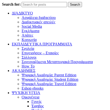
Search for:
Search
ΔΙΑΔΙΚΤΥΟ
Ασφάλεια διαδικτύου
Διαδικτυακές απειλές
Social Media
Εγκλήματα
Απάτες
Κοινωνία
ΕΚΠΑΙΔΕΥΤΙΚΑ ΠΡΟΓΡΑΜΜΑΤΑ
Σχολεία
Επιχειρήσεις – Εταιρίες
Σύλλογοι
Συνεργαζόμενα Μεταπτυχιακά Προγράμματα
How To
ΑΚΑΔΗΜΙΕΣ
Ψηφιακή Ακαδημία: Parent Edition
Ψηφιακή Ακαδημία: Student Edition
Ψηφιακή Ακαδημία: Travel Edition
Eshop ebooks
ΨΥΧΙΚΗ ΥΓΕΙΑ
Οικογένεια
Γονείς
Έφηβος