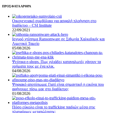
ΠΡΟΣΦΑΤΑ ΑΡΘΡΑ
Οικογενειακό συμβόλαιο για ασφαλή πλοήγηση στο
διαδίκτυο – CSI Institute
22/09/2021
Ισχυρό χτύπημα Ransomware σε Σιθωνία Χαλκιδικής και
Λιμενικό Ταμείο
05/08/2026
Ψεύτικα e-shops. Πως χιλιάδες καταναλωτές χάνουν τα
χρήματα τους με ένα κλικ.
04/08/2026
Ψηφιακό αποτύπωμα: Γιατί είναι σημαντική η εικόνα που
αφήνουμε πίσω μας στο διαδίκτυο;
01/08/2026
Πόσο εύκολο είναι το trafficking παιδιών μέσα στις
πλατφόρμες μεταπώλησης;