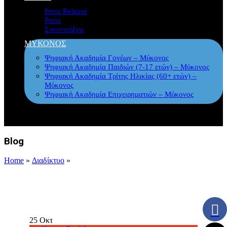
Press Release
Press
Συνεντεύξεις
ΜΥΚΟΝΟΣ
Ψηφιακή Ακαδημία Γονέων – Μύκονος
Ψηφιακή Ακαδημία Παιδιών (7-17 ετών) – Μύκονος
Ψηφιακή Ακαδημία Τρίτης Ηλικίας (60+ ετών) –
Μύκονος
Ψηφιακή Ακαδημία Επιχειρηματιών – Μύκονος
Blog
Home
»
Διαδίκτυο
»
25
Οκτ