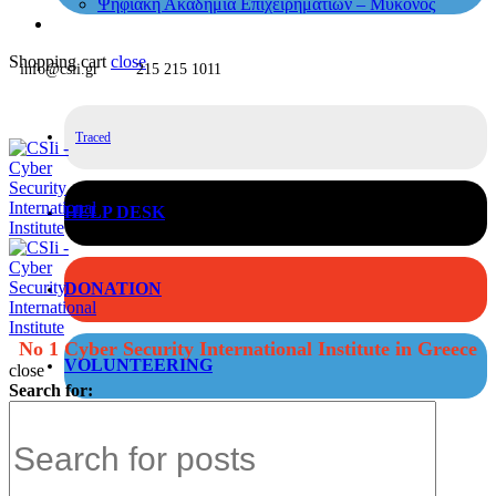
Ψηφιακή Ακαδημία Επιχειρηματιών – Μύκονος
Shopping cart
close
info@csii.gr
215 215 1011
Traced
HELP DESK
DONATION
No 1 Cyber Security International Institute in Greece
VOLUNTEERING
close
Search for: