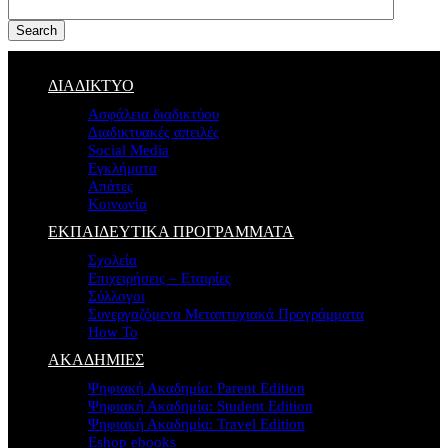
Search
ΔΙΑΔΙΚΤΥΟ
Ασφάλεια διαδικτύου
Διαδικτυακές απειλές
Social Media
Εγκλήματα
Απάτες
Κοινωνία
ΕΚΠΑΙΔΕΥΤΙΚΑ ΠΡΟΓΡΑΜΜΑΤΑ
Σχολεία
Επιχειρήσεις – Εταιρίες
Σύλλογοι
Συνεργαζόμενα Μεταπτυχιακά Προγράμματα
How To
ΑΚΑΔΗΜΙΕΣ
Ψηφιακή Ακαδημία: Parent Edition
Ψηφιακή Ακαδημία: Student Edition
Ψηφιακή Ακαδημία: Travel Edition
Eshop ebooks