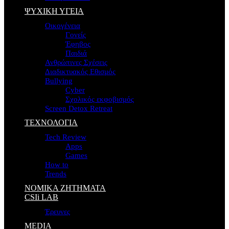
ΨΥΧΙΚΗ ΥΓΕΙΑ
Οικογένεια
Γονείς
Έφηβος
Παιδιά
Ανθρώπινες Σχέσεις
Διαδικτυακός Εθισμός
Bullying
Cyber
Σχολικός εκφοβισμός
Screen Detox Retreat
ΤΕΧΝΟΛΟΓΙΑ
Tech Review
Apps
Games
How to
Trends
ΝΟΜΙΚΑ ΖΗΤΗΜΑΤΑ
CSIi LAB
Έρευνες
MEDIA