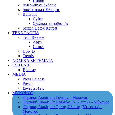
Παιδιά
Ανθρώπινες Σχέσεις
Διαδικτυακός Εθισμός
Bullying
Cyber
Σχολικός εκφοβισμός
Screen Detox Retreat
ΤΕΧΝΟΛΟΓΙΑ
Tech Review
Apps
Games
How to
Trends
ΝΟΜΙΚΑ ΖΗΤΗΜΑΤΑ
CSIi LAB
Έρευνες
MEDIA
Press Release
Press
Συνεντεύξεις
ΜΥΚΟΝΟΣ
Ψηφιακή Ακαδημία Γονέων – Μύκονος
Ψηφιακή Ακαδημία Παιδιών (7-17 ετών) – Μύκονος
Ψηφιακή Ακαδημία Τρίτης Ηλικίας (60+ ετών) –
Μύκονος