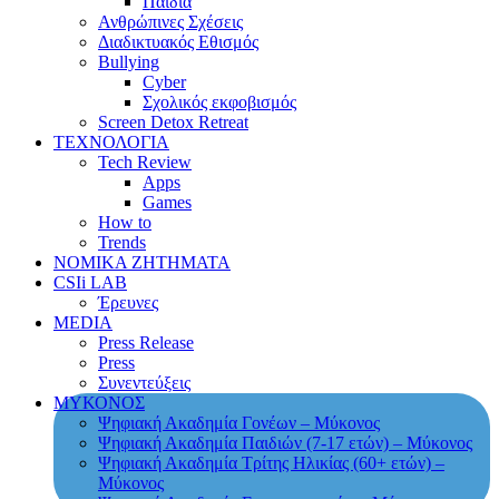
Παιδιά
Ανθρώπινες Σχέσεις
Διαδικτυακός Εθισμός
Bullying
Cyber
Σχολικός εκφοβισμός
Screen Detox Retreat
ΤΕΧΝΟΛΟΓΙΑ
Tech Review
Apps
Games
How to
Trends
ΝΟΜΙΚΑ ΖΗΤΗΜΑΤΑ
CSIi LAB
Έρευνες
MEDIA
Press Release
Press
Συνεντεύξεις
ΜΥΚΟΝΟΣ
Ψηφιακή Ακαδημία Γονέων – Μύκονος
Ψηφιακή Ακαδημία Παιδιών (7-17 ετών) – Μύκονος
Ψηφιακή Ακαδημία Τρίτης Ηλικίας (60+ ετών) –
Μύκονος