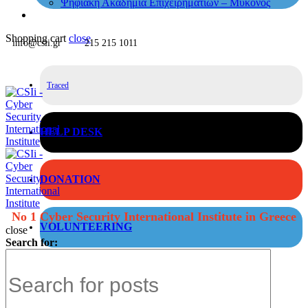
Ψηφιακή Ακαδημία Επιχειρηματιών – Μύκονος
Shopping cart
close
info@csii.gr
215 215 1011
Traced
HELP DESK
DONATION
No 1 Cyber Security International Institute in Greece
VOLUNTEERING
close
Search for: