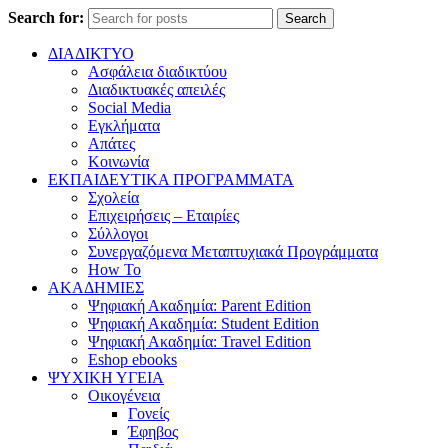
Search for:
Search
ΔΙΑΔΙΚΤΥΟ
Ασφάλεια διαδικτύου
Διαδικτυακές απειλές
Social Media
Εγκλήματα
Απάτες
Κοινωνία
ΕΚΠΑΙΔΕΥΤΙΚΑ ΠΡΟΓΡΑΜΜΑΤΑ
Σχολεία
Επιχειρήσεις – Εταιρίες
Σύλλογοι
Συνεργαζόμενα Μεταπτυχιακά Προγράμματα
How To
ΑΚΑΔΗΜΙΕΣ
Ψηφιακή Ακαδημία: Parent Edition
Ψηφιακή Ακαδημία: Student Edition
Ψηφιακή Ακαδημία: Travel Edition
Eshop ebooks
ΨΥΧΙΚΗ ΥΓΕΙΑ
Οικογένεια
Γονείς
Έφηβος