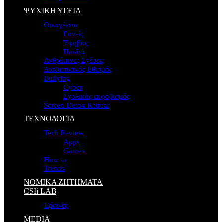
ΨΥΧΙΚΗ ΥΓΕΙΑ
Οικογένεια
Γονείς
Έφηβος
Παιδιά
Ανθρώπινες Σχέσεις
Διαδικτυακός Εθισμός
Bullying
Cyber
Σχολικός εκφοβισμός
Screen Detox Retreat
ΤΕΧΝΟΛΟΓΙΑ
Tech Review
Apps
Games
How to
Trends
ΝΟΜΙΚΑ ΖΗΤΗΜΑΤΑ
CSIi LAB
Έρευνες
MEDIA