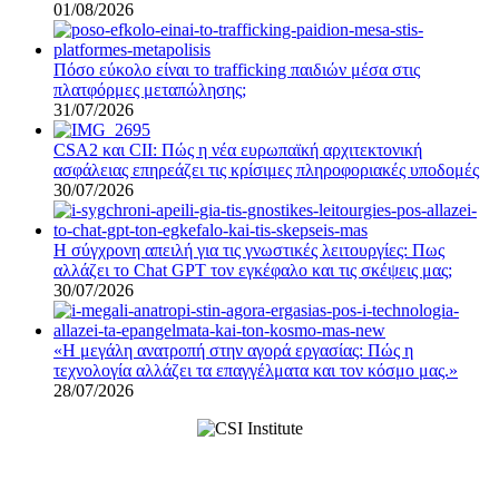
01/08/2026
Πόσο εύκολο είναι το trafficking παιδιών μέσα στις
πλατφόρμες μεταπώλησης;
31/07/2026
CSA2 και CII: Πώς η νέα ευρωπαϊκή αρχιτεκτονική
ασφάλειας επηρεάζει τις κρίσιμες πληροφοριακές υποδομές
30/07/2026
Η σύγχρονη απειλή για τις γνωστικές λειτουργίες: Πως
αλλάζει το Chat GPT τον εγκέφαλο και τις σκέψεις μας;
30/07/2026
«Η μεγάλη ανατροπή στην αγορά εργασίας: Πώς η
τεχνολογία αλλάζει τα επαγγέλματα και τον κόσμο μας.»
28/07/2026