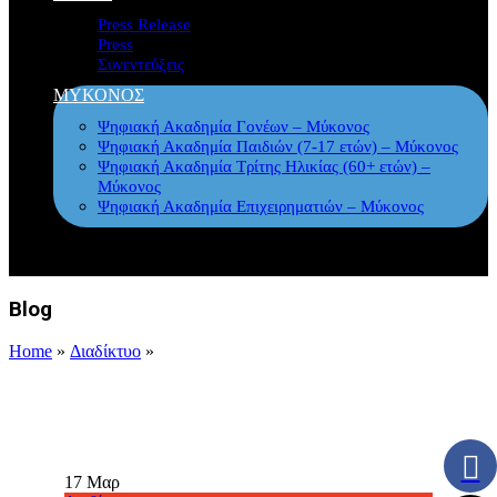
Press Release
Press
Συνεντεύξεις
ΜΥΚΟΝΟΣ
Ψηφιακή Ακαδημία Γονέων – Μύκονος
Ψηφιακή Ακαδημία Παιδιών (7-17 ετών) – Μύκονος
Ψηφιακή Ακαδημία Τρίτης Ηλικίας (60+ ετών) –
Μύκονος
Ψηφιακή Ακαδημία Επιχειρηματιών – Μύκονος
Blog
Home
»
Διαδίκτυο
»
17
Μαρ