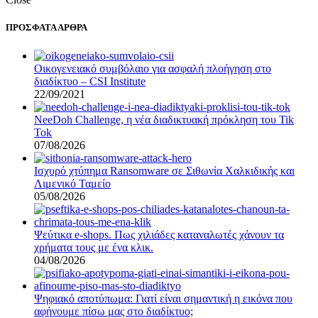
ΠΡΟΣΦΑΤΑ ΑΡΘΡΑ
Οικογενειακό συμβόλαιο για ασφαλή πλοήγηση στο
διαδίκτυο – CSI Institute
22/09/2021
NeeDoh Challenge, η νέα διαδικτυακή πρόκληση του Tik
Tok
07/08/2026
Ισχυρό χτύπημα Ransomware σε Σιθωνία Χαλκιδικής και
Λιμενικό Ταμείο
05/08/2026
Ψεύτικα e-shops. Πως χιλιάδες καταναλωτές χάνουν τα
χρήματα τους με ένα κλικ.
04/08/2026
Ψηφιακό αποτύπωμα: Γιατί είναι σημαντική η εικόνα που
αφήνουμε πίσω μας στο διαδίκτυο;