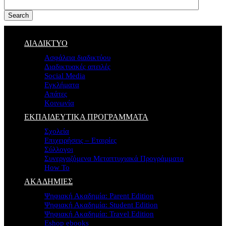
Search
ΔΙΑΔΙΚΤΥΟ
Ασφάλεια διαδικτύου
Διαδικτυακές απειλές
Social Media
Εγκλήματα
Απάτες
Κοινωνία
ΕΚΠΑΙΔΕΥΤΙΚΑ ΠΡΟΓΡΑΜΜΑΤΑ
Σχολεία
Επιχειρήσεις – Εταιρίες
Σύλλογοι
Συνεργαζόμενα Μεταπτυχιακά Προγράμματα
How To
ΑΚΑΔΗΜΙΕΣ
Ψηφιακή Ακαδημία: Parent Edition
Ψηφιακή Ακαδημία: Student Edition
Ψηφιακή Ακαδημία: Travel Edition
Eshop ebooks