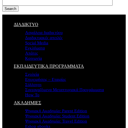
Search
ΔΙΑΔΙΚΤΥΟ
Ασφάλεια διαδικτύου
Διαδικτυακές απειλές
Social Media
Εγκλήματα
Απάτες
Κοινωνία
ΕΚΠΑΙΔΕΥΤΙΚΑ ΠΡΟΓΡΑΜΜΑΤΑ
Σχολεία
Επιχειρήσεις – Εταιρίες
Σύλλογοι
Συνεργαζόμενα Μεταπτυχιακά Προγράμματα
How To
ΑΚΑΔΗΜΙΕΣ
Ψηφιακή Ακαδημία: Parent Edition
Ψηφιακή Ακαδημία: Student Edition
Ψηφιακή Ακαδημία: Travel Edition
Eshop ebooks