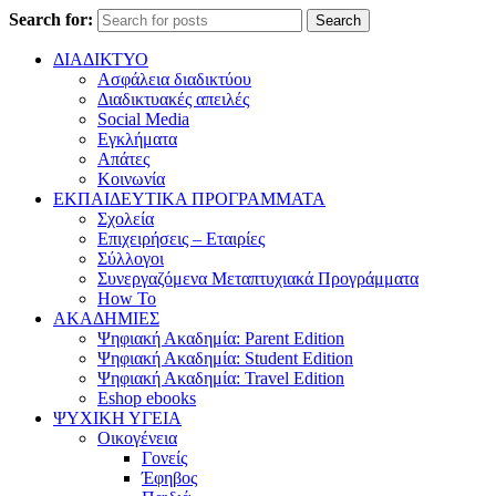
Search for:
Search
ΔΙΑΔΙΚΤΥΟ
Ασφάλεια διαδικτύου
Διαδικτυακές απειλές
Social Media
Εγκλήματα
Απάτες
Κοινωνία
ΕΚΠΑΙΔΕΥΤΙΚΑ ΠΡΟΓΡΑΜΜΑΤΑ
Σχολεία
Επιχειρήσεις – Εταιρίες
Σύλλογοι
Συνεργαζόμενα Μεταπτυχιακά Προγράμματα
How To
ΑΚΑΔΗΜΙΕΣ
Ψηφιακή Ακαδημία: Parent Edition
Ψηφιακή Ακαδημία: Student Edition
Ψηφιακή Ακαδημία: Travel Edition
Eshop ebooks
ΨΥΧΙΚΗ ΥΓΕΙΑ
Οικογένεια
Γονείς
Έφηβος