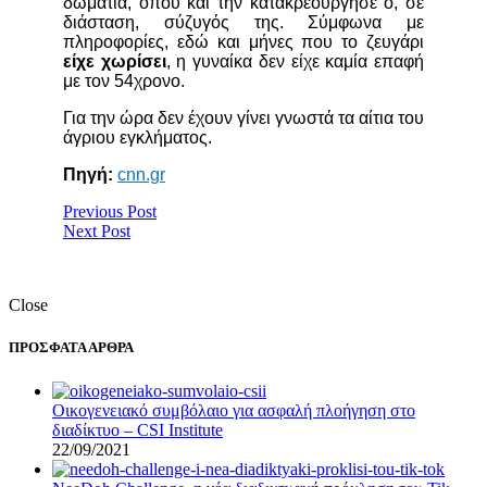
δωμάτια, όπου και την κατακρεούργησε ο, σε
διάσταση, σύζυγός της. Σύμφωνα με
πληροφορίες, εδώ και μήνες που το ζευγάρι
είχε χωρίσει
, η γυναίκα δεν είχε καμία επαφή
με τον 54χρονο.
Για την ώρα δεν έχουν γίνει γνωστά τα αίτια του
άγριου εγκλήματος.
Πηγή:
cnn.gr
Previous Post
Next Post
Close
ΠΡΟΣΦΑΤΑ ΑΡΘΡΑ
Οικογενειακό συμβόλαιο για ασφαλή πλοήγηση στο
διαδίκτυο – CSI Institute
22/09/2021