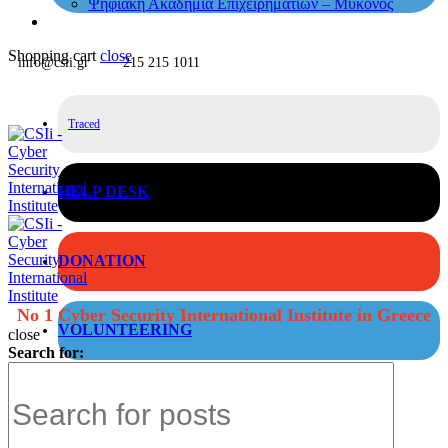
Ψηφιακή Ακαδημία Επιχειρηματιών – Μύκονος
Shopping cart
close
info@csii.gr
215 215 1011
Traced
HELP DESK
DONATION
No 1 Cyber Security International Institute in Greece
VOLUNTEERING
close
Search for: