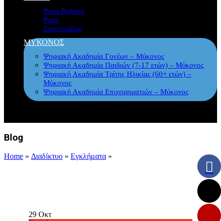
Press Release
Press
Συνεντεύξεις
ΜΥΚΟΝΟΣ
Ψηφιακή Ακαδημία Γονέων – Μύκονος
Ψηφιακή Ακαδημία Παιδιών (7-17 ετών) – Μύκονος
Ψηφιακή Ακαδημία Τρίτης Ηλικίας (60+ ετών) –
Μύκονος
Ψηφιακή Ακαδημία Επιχειρηματιών – Μύκονος
Blog
Home
»
Διαδίκτυο
»
Εγκλήματα
»
29
Οκτ