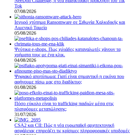
NeeDoh Challenge, η νέα διαδικτυακή πρόκληση του Tik
Tok
07/08/2026
Ισχυρό χτύπημα Ransomware σε Σιθωνία Χαλκιδικής και
Λιμενικό Ταμείο
05/08/2026
Ψεύτικα e-shops. Πως χιλιάδες καταναλωτές χάνουν τα
χρήματα τους με ένα κλικ.
04/08/2026
Ψηφιακό αποτύπωμα: Γιατί είναι σημαντική η εικόνα που
αφήνουμε πίσω μας στο διαδίκτυο;
01/08/2026
Πόσο εύκολο είναι το trafficking παιδιών μέσα στις
πλατφόρμες μεταπώλησης;
31/07/2026
CSA2 και CII: Πώς η νέα ευρωπαϊκή αρχιτεκτονική
ασφάλειας επηρεάζει τις κρίσιμες πληροφοριακές υποδομές