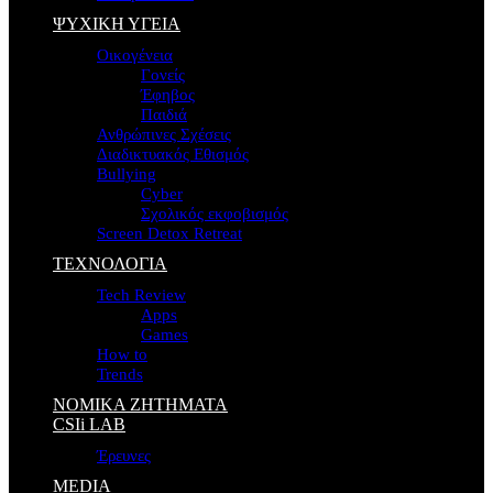
ΨΥΧΙΚΗ ΥΓΕΙΑ
Οικογένεια
Γονείς
Έφηβος
Παιδιά
Ανθρώπινες Σχέσεις
Διαδικτυακός Εθισμός
Bullying
Cyber
Σχολικός εκφοβισμός
Screen Detox Retreat
ΤΕΧΝΟΛΟΓΙΑ
Tech Review
Apps
Games
How to
Trends
ΝΟΜΙΚΑ ΖΗΤΗΜΑΤΑ
CSIi LAB
Έρευνες
MEDIA