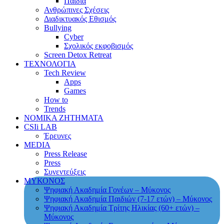
Παιδιά
Ανθρώπινες Σχέσεις
Διαδικτυακός Εθισμός
Bullying
Cyber
Σχολικός εκφοβισμός
Screen Detox Retreat
ΤΕΧΝΟΛΟΓΙΑ
Tech Review
Apps
Games
How to
Trends
ΝΟΜΙΚΑ ΖΗΤΗΜΑΤΑ
CSIi LAB
Έρευνες
MEDIA
Press Release
Press
Συνεντεύξεις
ΜΥΚΟΝΟΣ
Ψηφιακή Ακαδημία Γονέων – Μύκονος
Ψηφιακή Ακαδημία Παιδιών (7-17 ετών) – Μύκονος
Ψηφιακή Ακαδημία Τρίτης Ηλικίας (60+ ετών) –
Μύκονος