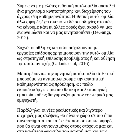
Σύμφωνα με μελέτες η θετική αυτό-ομιλία αποτελεί
ένα μηχανισμό κινητοποίησης και διαχείρισης του
άγχους στη καθημερινότητα. Η θετική αυτό- ομιλία
άλλες φορές έχει σκοπό να δώσει οδηγίες στο πώς
να κάνουμε κάτι κι άλλες φορές έχει σκοπό να μας
ενδυναμώσει και να μας κινητοποιήσει (DeGangi,
2012).
Συχνά οι αθλητές και όσοι ασχολούνται με
εργασίες επίδοσης χρησιμοποιούν την αυτό- ομιλία
ως στρατηγική επίλυσης προβλήματος ή και αύξηση
της αυτό- αντοχής (Galanis et al, 2016).
Μετατρέποντας την αρνητική αυτό-ομιλία σε θετική
μπορούμε να αντιμετωπίσουμε την απαιτητική
καθημερινότητα ως πρόκληση, ως πεδίο
εκπαίδευσης, ως μια πιο θετική και λειτουργική
εμπειρία καθώς θα γυμνάζουμε τον εσωτερικό μας
εμψυχωτή.
Παράλληλα, οι νέες ρεαλιστικές και λιγότερο
αιχμηρές μας σκέψεις, θα δίνουν χώρο σε πιο ήπια
συναισθήματα και κατ’ επέκταση σε συμπεριφορές
που θα είναι συντονισμένες στους στόχους μας και
στη καλύτερη φροντίδα του εαυτού μας και των