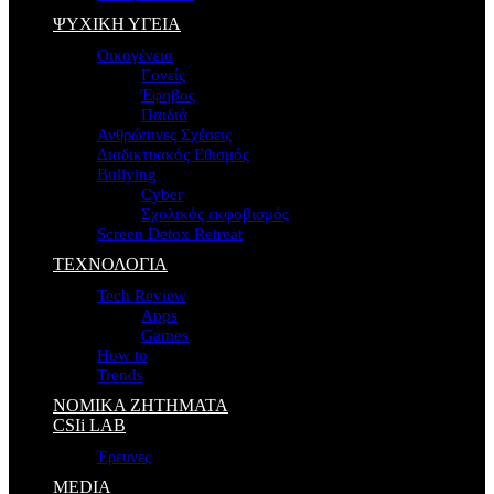
ΨΥΧΙΚΗ ΥΓΕΙΑ
Οικογένεια
Γονείς
Έφηβος
Παιδιά
Ανθρώπινες Σχέσεις
Διαδικτυακός Εθισμός
Bullying
Cyber
Σχολικός εκφοβισμός
Screen Detox Retreat
ΤΕΧΝΟΛΟΓΙΑ
Tech Review
Apps
Games
How to
Trends
ΝΟΜΙΚΑ ΖΗΤΗΜΑΤΑ
CSIi LAB
Έρευνες
MEDIA