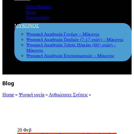
Press Release
Press
Συνεντεύξεις
ΜΥΚΟΝΟΣ
Ψηφιακή Ακαδημία Γονέων – Μύκονος
Ψηφιακή Ακαδημία Παιδιών (7-17 ετών) – Μύκονος
Ψηφιακή Ακαδημία Τρίτης Ηλικίας (60+ ετών) –
Μύκονος
Ψηφιακή Ακαδημία Επιχειρηματιών – Μύκονος
Blog
Home
»
Ψυχική υγεία
»
Ανθρώπινες Σχέσεις
»
20
Φεβ