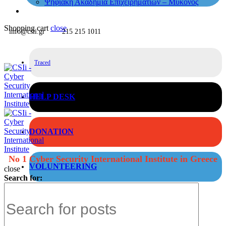
Ψηφιακή Ακαδημία Επιχειρηματιών – Μύκονος
Shopping cart
close
info@csii.gr
215 215 1011
Traced
HELP DESK
DONATION
No 1 Cyber Security International Institute in Greece
VOLUNTEERING
close
Search for: