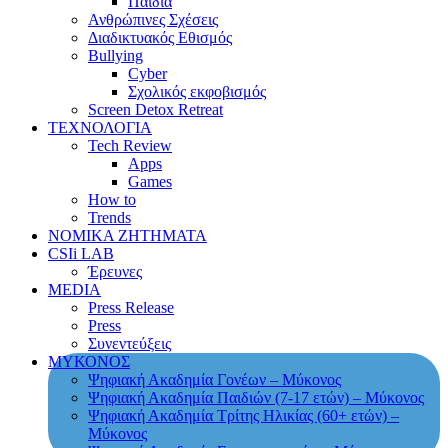
Παιδιά
Ανθρώπινες Σχέσεις
Διαδικτυακός Εθισμός
Bullying
Cyber
Σχολικός εκφοβισμός
Screen Detox Retreat
ΤΕΧΝΟΛΟΓΙΑ
Tech Review
Apps
Games
How to
Trends
ΝΟΜΙΚΑ ΖΗΤΗΜΑΤΑ
CSIi LAB
Έρευνες
MEDIA
Press Release
Press
Συνεντεύξεις
ΜΥΚΟΝΟΣ
Ψηφιακή Ακαδημία Γονέων – Μύκονος
Ψηφιακή Ακαδημία Παιδιών (7-17 ετών) – Μύκονος
Ψηφιακή Ακαδημία Τρίτης Ηλικίας (60+ ετών) –
Μύκονος