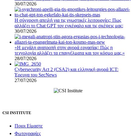
30/07/2026
Η σύγχρονη απειλή για τις γνωστικές λειτουργίες: Πως
αλλάζει το Chat GPT τον εγκέφαλο και τις σκέψεις μας;
30/07/2026
«Η μεγάλη ανατροπή στην αγορά εργασίας: Πώς η
τεχνολογία αλλάζει τα επαγγέλματα και τον κόσμο μας.»
28/07/2026
Cybersecurity Act 2 (CSA2) και ελληνική αγορά ICT:
Έρευνα του SecNews
27/07/2026
CSI INSTITUTE
Ποιοι Είμαστε
Φωτογραφίες