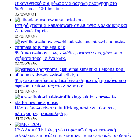
Οικογενειακό συμβόλαιο για ασφαλή πλοήγηση στο
διαδίκτυο – CSI Institute
22/09/2021
Ισχυρό χτύπημα Ransomware σε Σιθωνία Χαλκιδικής και
Λιμενικό Ταμείο
05/08/2026
Ψεύτικα e-shops. Πως χιλιάδες καταναλωτές χάνουν τα
χρήματα τους με ένα κλικ.
04/08/2026
Ψηφιακό αποτύπωμα: Γιατί είναι σημαντική η εικόνα που
αφήνουμε πίσω μας στο διαδίκτυο;
01/08/2026
Πόσο εύκολο είναι το trafficking παιδιών μέσα στις
πλατφόρμες μεταπώλησης;
31/07/2026
CSA2 και CII: Πώς η νέα ευρωπαϊκή αρχιτεκτονική
ασφάλειας επηρεάζει τις κρίσιμες πληροφοριακές υποδομές