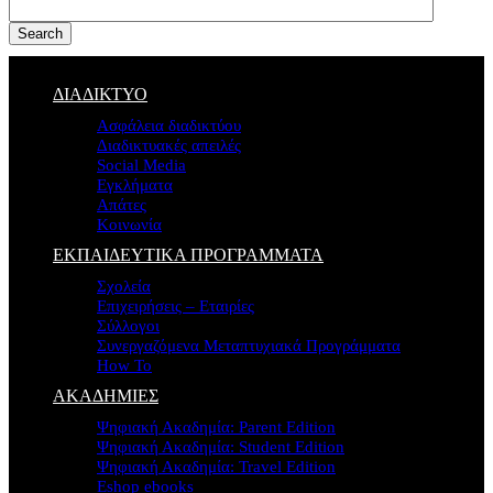
Search
ΔΙΑΔΙΚΤΥΟ
Ασφάλεια διαδικτύου
Διαδικτυακές απειλές
Social Media
Εγκλήματα
Απάτες
Κοινωνία
ΕΚΠΑΙΔΕΥΤΙΚΑ ΠΡΟΓΡΑΜΜΑΤΑ
Σχολεία
Επιχειρήσεις – Εταιρίες
Σύλλογοι
Συνεργαζόμενα Μεταπτυχιακά Προγράμματα
How To
ΑΚΑΔΗΜΙΕΣ
Ψηφιακή Ακαδημία: Parent Edition
Ψηφιακή Ακαδημία: Student Edition
Ψηφιακή Ακαδημία: Travel Edition
Eshop ebooks