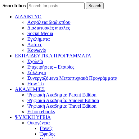
Search for:
Search
ΔΙΑΔΙΚΤΥΟ
Ασφάλεια διαδικτύου
Διαδικτυακές απειλές
Social Media
Εγκλήματα
Απάτες
Κοινωνία
ΕΚΠΑΙΔΕΥΤΙΚΑ ΠΡΟΓΡΑΜΜΑΤΑ
Σχολεία
Επιχειρήσεις – Εταιρίες
Σύλλογοι
Συνεργαζόμενα Μεταπτυχιακά Προγράμματα
How To
ΑΚΑΔΗΜΙΕΣ
Ψηφιακή Ακαδημία: Parent Edition
Ψηφιακή Ακαδημία: Student Edition
Ψηφιακή Ακαδημία: Travel Edition
Eshop ebooks
ΨΥΧΙΚΗ ΥΓΕΙΑ
Οικογένεια
Γονείς
Έφηβος