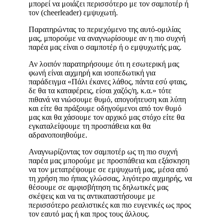
μπορεί να μοιάζει περισσότερο με τον σαμποτέρ ή
τον (cheerleader) εμψυχωτή.
Παρατηρώντας το περιεχόμενο της αυτό-ομιλίας
μας, μπορούμε να αναγνωρίσουμε αν η πιο συχνή
παρέα μας είναι ο σαμποτέρ ή ο εμψυχωτής μας.
Αν λοιπόν παρατηρήσουμε ότι η εσωτερική μας
φωνή είναι αιχμηρή και ισοπεδωτική για
παράδειγμα «Πάλι έκανες λάθος, πάντα εσύ φταις,
δε θα τα καταφέρεις, είσαι χαζός/η, κ.α.» τότε
πιθανά να νιώσουμε θυμό, απογοήτευση και λύπη
και είτε θα πράξουμε οδηγούμενοι από τον θυμό
μας και θα χάσουμε τον αρχικό μας στόχο είτε θα
εγκαταλείψουμε τη προσπάθεια και θα
αδρανοποιηθούμε.
Αναγνωρίζοντας τον σαμποτέρ ως τη πιο συχνή
παρέα μας μπορούμε με προσπάθεια και εξάσκηση
να τον μετατρέψουμε σε εμψυχωτή μας, μέσα από
τη χρήση πιο ήπιας γλώσσας, λιγότερο αιχμηρής, να
θέσουμε σε αμφισβήτηση τις δηλωτικές μας
σκέψεις και να τις αντικαταστήσουμε με
περισσότερο ρεαλιστικές και πιο ευγενικές ως προς
τον εαυτό μας ή και προς τους άλλους.