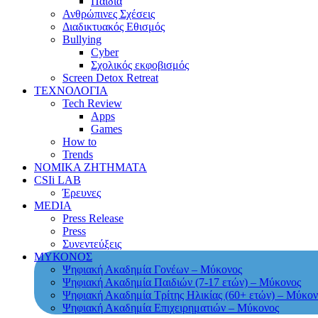
Παιδιά
Ανθρώπινες Σχέσεις
Διαδικτυακός Εθισμός
Bullying
Cyber
Σχολικός εκφοβισμός
Screen Detox Retreat
ΤΕΧΝΟΛΟΓΙΑ
Tech Review
Apps
Games
How to
Trends
ΝΟΜΙΚΑ ΖΗΤΗΜΑΤΑ
CSIi LAB
Έρευνες
MEDIA
Press Release
Press
Συνεντεύξεις
ΜΥΚΟΝΟΣ
Ψηφιακή Ακαδημία Γονέων – Μύκονος
Ψηφιακή Ακαδημία Παιδιών (7-17 ετών) – Μύκονος
Ψηφιακή Ακαδημία Τρίτης Ηλικίας (60+ ετών) – Μύκον
Ψηφιακή Ακαδημία Επιχειρηματιών – Μύκονος