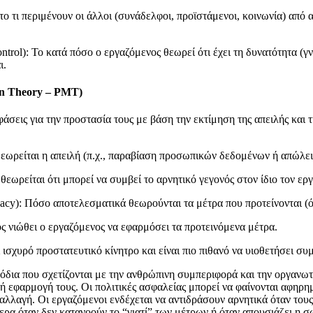
το τι περιμένουν οι άλλοι (συνάδελφοι, προϊστάμενοι, κοινωνία) από
trol): Το κατά πόσο ο εργαζόμενος θεωρεί ότι έχει τη δυνατότητα (γ
ι.
on Theory – PMT)
σεις για την προστασία τους με βάση την εκτίμηση της απειλής και τ
εωρείται η απειλή (π.χ., παραβίαση προσωπικών δεδομένων ή απώλεια
θεωρείται ότι μπορεί να συμβεί το αρνητικό γεγονός στον ίδιο τον ερ
cy): Πόσο αποτελεσματικά θεωρούνται τα μέτρα που προτείνονται (όπ
ός νιώθει ο εργαζόμενος να εφαρμόσει τα προτεινόμενα μέτρα.
 ισχυρό προστατευτικό κίνητρο και είναι πιο πιθανό να υιοθετήσει σ
δια που σχετίζονται με την ανθρώπινη συμπεριφορά και την οργανωτ
 εφαρμογή τους. Οι πολιτικές ασφαλείας μπορεί να φαίνονται αφηρη
αλλαγή. Οι εργαζόμενοι ενδέχεται να αντιδράσουν αρνητικά όταν τους 
τερα όταν δεν κατανοούν το “γιατί” των μέτρων ή όταν απουσιάζει η 