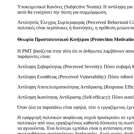
Υποκειμενικοί Κανόνες (Subjective Norms): Η αντίληψη για 
αυτό θα ενισχύσει την πίεση για συμμόρφωση.
Αντιληπτός Έλεγχος Συμπεριφοράς (Perceived Behavioral Con
πολιτικές είναι περίπλοκες ή δυσνόητες, η πρόθεση μειώνετα
Θεωρία Προστατευτικού Κινήτρου (Protection Motivati
Η PMT βασίζεται στην ιδέα ότι οι άνθρωποι λαμβάνουν αποφά
παράγοντες είναι:
Αντίληψη Σοβαρότητας (Perceived Severity): Πόσο σοβαρή θ
Αντίληψη Ευπάθειας (Perceived Vulnerability): Πόσο πιθανό 
Αντίληψη Αποτελεσματικότητας Αντίδρασης (Response Effica
Αντίληψη Ικανότητας Αντίδρασης (Self-efficacy): Πόσο ικαν
Όταν όλα τα παραπάνω είναι υψηλά, τότε ο εργαζόμενος έχει
Η εφαρμογή πολιτικών ασφάλειας συχνά προσκρούει σε εμπό
πολιτικών από τους εργαζομένους καθιστά δύσκολη τη σωστή
να αγνοούνται. Ένα δεύτερο εμπόδιο είναι η αντίσταση στην 
ακολουθήσουν αυστηρότερες διαδικασίες. Αυτό ισχύει ιδιαί