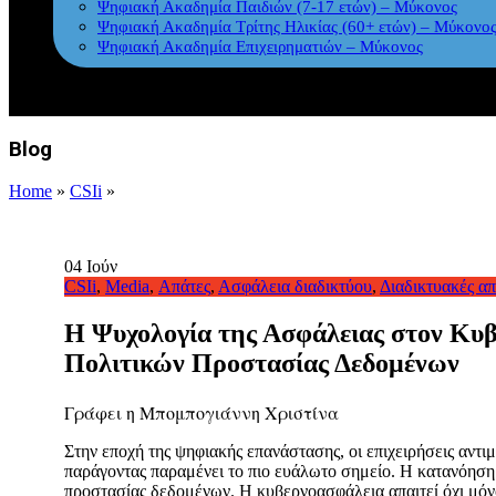
Ψηφιακή Ακαδημία Παιδιών (7-17 ετών) – Μύκονος
Ψηφιακή Ακαδημία Τρίτης Ηλικίας (60+ ετών) – Μύκονο
Ψηφιακή Ακαδημία Επιχειρηματιών – Μύκονος
Blog
Home
»
CSIi
»
04
Ιούν
CSIi
,
Media
,
Απάτες
,
Ασφάλεια διαδικτύου
,
Διαδικτυακές απ
Η Ψυχολογία της Ασφάλειας στον Κυβ
Πολιτικών Προστασίας Δεδομένων
Γράφει η
Μπομπογιάννη Χριστίνα
Στην εποχή της ψηφιακής επανάστασης, οι επιχειρήσεις αντι
παράγοντας παραμένει το πιο ευάλωτο σημείο. Η κατανόηση
προστασίας δεδομένων. Η κυβερνοασφάλεια απαιτεί όχι μόν