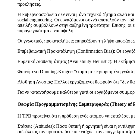
προκλήσεις.
Η κυβερνοασφάλεια δεν είναι μόνο τεχνικό ζήτημα αλλά κα
social engineering. Οι εργαζόμενοι συχνά αποτελούν τον “
απειλής συμβάλλουν στην αυξημένη τρωτότητα. Επίσης, οι ερ
παραγωγικότητα είναι υψηλή.
Οι γνωστικές προκαταλήψεις επηρεάζουν τη λήψη αποφάσεω
Επιβεβαιωτική Προκατάληψη (Confirmation Bias): Οι εργαζό
Ευρετική Διαθεσιμότητας (Availability Heuristic): Η εκτίμη
Φαινόμενο Dunning-Kruger: Άτομα με περιορισμένη γνώση υ
Αίσθηση Ανοσίας: Πολλοί εργαζόμενοι θεωρούν ότι “δεν θα 
Για να κατανοήσουμε καλύτερα γιατί οι εργαζόμενοι συμμορφ
Θεωρία Προγραμματισμένης Συμπεριφοράς (Theory of P
Η TPB προτείνει ότι η πρόθεση ενός ατόμου να εκτελέσει μ
Στάσεις (Attitudes): Πόσο θετική ή αρνητική είναι η αντίλ
ασφάλειας τον προστατεύει και ενισχύει τον επαγγελματισμό