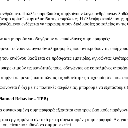
ι ανθρώπινο. Πολλές παραβιάσεις συμβαίνουν λόγω ανθρώπινων λαθώ
αδύναμο κρίκο” στην αλυσίδα της ασφάλειας. Η έλλειψη εκπαίδευσης,
γαζόμενοι ενδέχεται να παρακάμπτουν διαδικασίες ασφαλείας αν τις θ
ν και μπορούν να οδηγήσουν σε επικίνδυνες συμπεριφορές:
μενοι τείνουν να αγνοούν πληροφορίες που αντικρούουν τις υπάρχουσ
ση του κινδύνου βασίζεται σε πρόσφατες εμπειρίες, αγνοώντας λιγότερο
περεκτιμούν τις ικανότητές τους, οδηγώντας σε εσφαλμένες αποφάσε
συμβεί σε μένα”, υποτιμώντας τις πιθανότητες στοχοποίησής τους απ
ώνονται ή όχι με τις πολιτικές ασφάλειας, μπορούμε να εξετάσουμε 
lanned Behavior – TPB)
ια συγκεκριμένη συμπεριφορά εξαρτάται από τρεις βασικούς παράγοντ
ηψη του εργαζομένου σχετικά με τη συγκεκριμένη συμπεριφορά. Αν, για
 του, είναι πιο πιθανό να συμμορφωθεί.