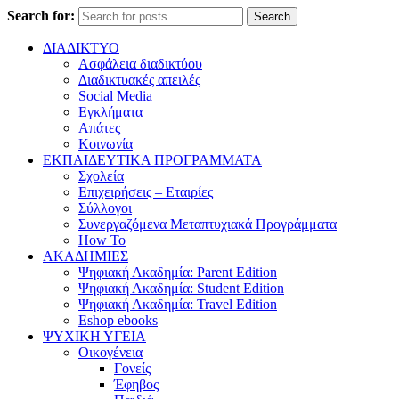
Search for:
Search
ΔΙΑΔΙΚΤΥΟ
Ασφάλεια διαδικτύου
Διαδικτυακές απειλές
Social Media
Εγκλήματα
Απάτες
Κοινωνία
ΕΚΠΑΙΔΕΥΤΙΚΑ ΠΡΟΓΡΑΜΜΑΤΑ
Σχολεία
Επιχειρήσεις – Εταιρίες
Σύλλογοι
Συνεργαζόμενα Μεταπτυχιακά Προγράμματα
How To
ΑΚΑΔΗΜΙΕΣ
Ψηφιακή Ακαδημία: Parent Edition
Ψηφιακή Ακαδημία: Student Edition
Ψηφιακή Ακαδημία: Travel Edition
Eshop ebooks
ΨΥΧΙΚΗ ΥΓΕΙΑ
Οικογένεια
Γονείς
Έφηβος