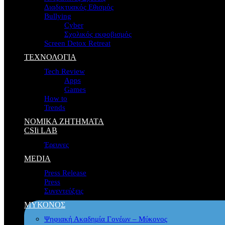
Διαδικτυακός Εθισμός
Bullying
Cyber
Σχολικός εκφοβισμός
Screen Detox Retreat
ΤΕΧΝΟΛΟΓΙΑ
Tech Review
Apps
Games
How to
Trends
ΝΟΜΙΚΑ ΖΗΤΗΜΑΤΑ
CSIi LAB
Έρευνες
MEDIA
Press Release
Press
Συνεντεύξεις
ΜΥΚΟΝΟΣ
Ψηφιακή Ακαδημία Γονέων – Μύκονος