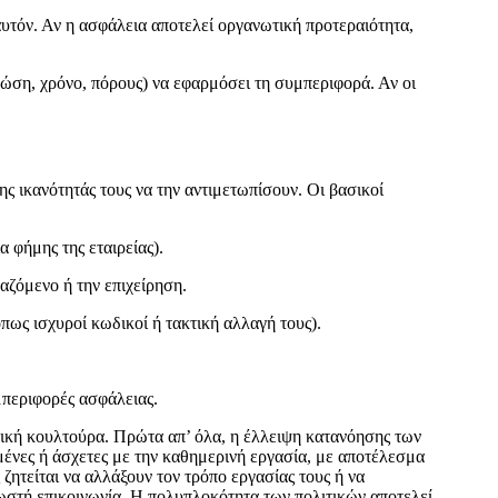
 αυτόν. Αν η ασφάλεια αποτελεί οργανωτική προτεραιότητα,
νώση, χρόνο, πόρους) να εφαρμόσει τη συμπεριφορά. Αν οι
ης ικανότητάς τους να την αντιμετωπίσουν. Οι βασικοί
 φήμης της εταιρείας).
γαζόμενο ή την επιχείρηση.
ως ισχυροί κωδικοί ή τακτική αλλαγή τους).
υμπεριφορές ασφάλειας.
ική κουλτούρα. Πρώτα απ’ όλα, η έλλειψη κατανόησης των
μένες ή άσχετες με την καθημερινή εργασία, με αποτέλεσμα
ζητείται να αλλάξουν τον τρόπο εργασίας τους ή να
σωστή επικοινωνία. Η πολυπλοκότητα των πολιτικών αποτελεί