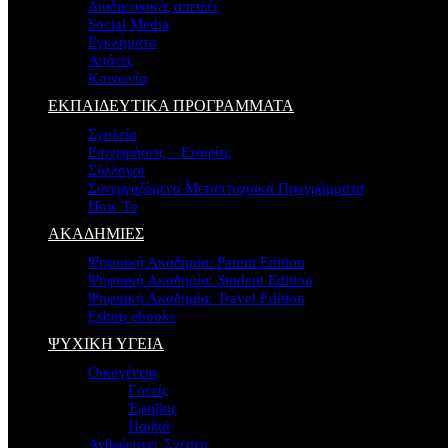
Διαδικτυακές απειλές
Social Media
Εγκλήματα
Απάτες
Κοινωνία
ΕΚΠΑΙΔΕΥΤΙΚΑ ΠΡΟΓΡΑΜΜΑΤΑ
Σχολεία
Επιχειρήσεις – Εταιρίες
Σύλλογοι
Συνεργαζόμενα Μεταπτυχιακά Προγράμματα
How To
ΑΚΑΔΗΜΙΕΣ
Ψηφιακή Ακαδημία: Parent Edition
Ψηφιακή Ακαδημία: Student Edition
Ψηφιακή Ακαδημία: Travel Edition
Eshop ebooks
ΨΥΧΙΚΗ ΥΓΕΙΑ
Οικογένεια
Γονείς
Έφηβος
Παιδιά
Ανθρώπινες Σχέσεις