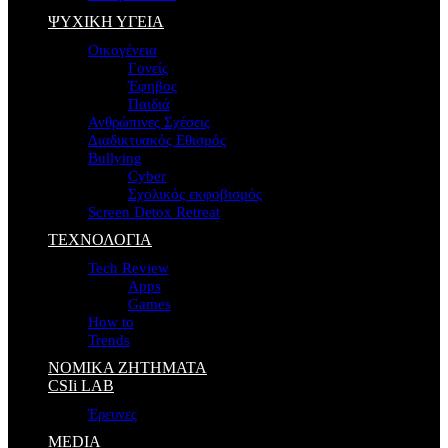
ΨΥΧΙΚΗ ΥΓΕΙΑ
Οικογένεια
Γονείς
Έφηβος
Παιδιά
Ανθρώπινες Σχέσεις
Διαδικτυακός Εθισμός
Bullying
Cyber
Σχολικός εκφοβισμός
Screen Detox Retreat
ΤΕΧΝΟΛΟΓΙΑ
Tech Review
Apps
Games
How to
Trends
ΝΟΜΙΚΑ ΖΗΤΗΜΑΤΑ
CSIi LAB
Έρευνες
MEDIA