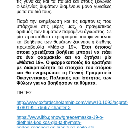
τις γυναίκες και τα παιδιά και στους ξενώνες
φιλοξενίας θυμάτων διαμένουν μόνο γυναίκες
με τα παιδιά τους.
Παρά την ενημέρωση και τις καμπάνιες που
υπάρχουν στις μέρες μας, ο πραγματικός
αριθμός των θυμάτων παραμένει άγνωστος. Σε
μία προσπάθεια περιορισμού του φαινομένου
και βοήθειας των θυμάτων ξεκίνησε η διεθνής
πρωτοβουλία «Μάσκα 19».
Έτσι όποιος/
όποια χρειάζεται βοήθεια μπορεί να πάει
σε ένα φαρμακείο και να ζητήσει μία
«Μάσκα 19».
Ο φαρμακοποιός θα κρατήσει
με διακριτικότητα τα στοιχεία του ατόμου
και θα ενημερώσει τη Γενική Γραμματεία
Οικογενειακής Πολιτικής και Ισότητας των
Φύλων για να βοηθήσουν τα θύματα.
ΠΗΓΕΣ
http://www.oxfordscholarship.com/view/10.1093/acpro
9780195176667-chapter-3
https://www.lifo.gr/now/greece/maska-19-o-
diethnis-kodikos-gia-ta-thymata-
endooikogeneiakis-bias-ti-na-peite-sto