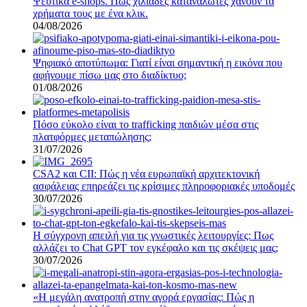
Ψεύτικα e-shops. Πως χιλιάδες καταναλωτές χάνουν τα
χρήματα τους με ένα κλικ.
04/08/2026
Ψηφιακό αποτύπωμα: Γιατί είναι σημαντική η εικόνα που
αφήνουμε πίσω μας στο διαδίκτυο;
01/08/2026
Πόσο εύκολο είναι το trafficking παιδιών μέσα στις
πλατφόρμες μεταπώλησης;
31/07/2026
CSA2 και CII: Πώς η νέα ευρωπαϊκή αρχιτεκτονική
ασφάλειας επηρεάζει τις κρίσιμες πληροφοριακές υποδομές
30/07/2026
Η σύγχρονη απειλή για τις γνωστικές λειτουργίες: Πως
αλλάζει το Chat GPT τον εγκέφαλο και τις σκέψεις μας;
30/07/2026
«Η μεγάλη ανατροπή στην αγορά εργασίας: Πώς η