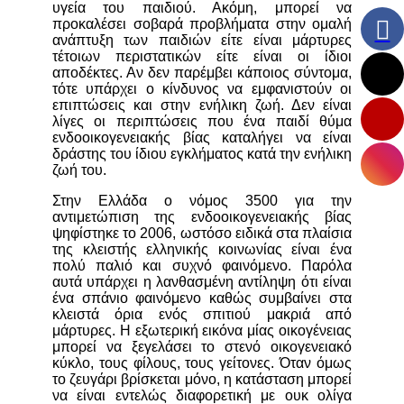
υγεία του παιδιού. Ακόμη, μπορεί να
προκαλέσει σοβαρά προβλήματα στην ομαλή
ανάπτυξη των παιδιών είτε είναι μάρτυρες
τέτοιων περιστατικών είτε είναι οι ίδιοι
αποδέκτες. Αν δεν παρέμβει κάποιος σύντομα,
τότε υπάρχει ο κίνδυνος να εμφανιστούν οι
επιπτώσεις και στην ενήλικη ζωή. Δεν είναι
λίγες οι περιπτώσεις που ένα παιδί θύμα
ενδοοικογενειακής βίας καταλήγει να είναι
δράστης του ίδιου εγκλήματος κατά την ενήλικη
ζωή του.
Στην Ελλάδα ο νόμος 3500 για την
αντιμετώπιση της ενδοοικογενειακής βίας
ψηφίστηκε το 2006, ωστόσο ειδικά στα πλαίσια
της κλειστής ελληνικής κοινωνίας είναι ένα
πολύ παλιό και συχνό φαινόμενο. Παρόλα
αυτά υπάρχει η λανθασμένη αντίληψη ότι είναι
ένα σπάνιο φαινόμενο καθώς συμβαίνει στα
κλειστά όρια ενός σπιτιού μακριά από
μάρτυρες. Η εξωτερική εικόνα μίας οικογένειας
μπορεί να ξεγελάσει το στενό οικογενειακό
κύκλο, τους φίλους, τους γείτονες. Όταν όμως
το ζευγάρι βρίσκεται μόνο, η κατάσταση μπορεί
να είναι εντελώς διαφορετική με ουκ ολίγα