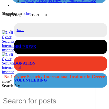
Ψηφιακή Ακαδημία Επιχειρηματιών – Μύκονος
Shopping cart
close
info@csii.gr
215 215 1011
Traced
HELP DESK
DONATION
No 1 Cyber Security International Institute in Greece
VOLUNTEERING
close
Search for: