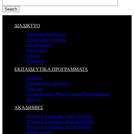
Search
ΔΙΑΔΙΚΤΥΟ
Ασφάλεια διαδικτύου
Διαδικτυακές απειλές
Social Media
Εγκλήματα
Απάτες
Κοινωνία
ΕΚΠΑΙΔΕΥΤΙΚΑ ΠΡΟΓΡΑΜΜΑΤΑ
Σχολεία
Επιχειρήσεις – Εταιρίες
Σύλλογοι
Συνεργαζόμενα Μεταπτυχιακά Προγράμματα
How To
ΑΚΑΔΗΜΙΕΣ
Ψηφιακή Ακαδημία: Parent Edition
Ψηφιακή Ακαδημία: Student Edition
Ψηφιακή Ακαδημία: Travel Edition
Eshop ebooks