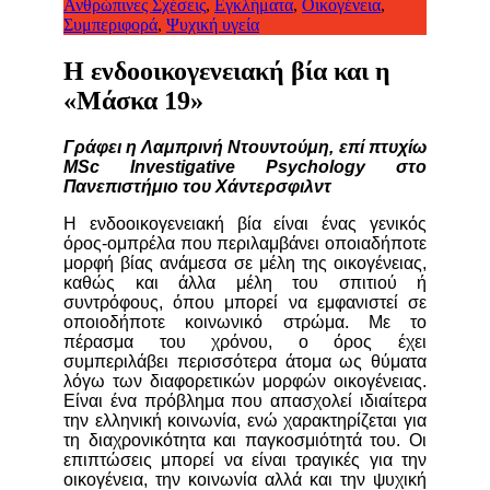
Ανθρώπινες Σχέσεις
,
Εγκλήματα
,
Οικογένεια
,
Συμπεριφορά
,
Ψυχική υγεία
Η ενδοοικογενειακή βία και η
«Μάσκα 19»
Γράφει η Λαμπρινή Ντουντούμη, επί πτυχίω
MSc
Investigative
Psychology
στο
Πανεπιστήμιο του Χάντερσφιλντ
Η ενδοοικογενειακή βία είναι ένας γενικός
όρος-ομπρέλα που περιλαμβάνει οποιαδήποτε
μορφή βίας ανάμεσα σε μέλη της οικογένειας,
καθώς και άλλα μέλη του σπιτιού ή
συντρόφους, όπου μπορεί να εμφανιστεί σε
οποιοδήποτε κοινωνικό στρώμα. Με το
πέρασμα του χρόνου, ο όρος έχει
συμπεριλάβει περισσότερα άτομα ως θύματα
λόγω των διαφορετικών μορφών οικογένειας.
Είναι ένα πρόβλημα που απασχολεί ιδιαίτερα
την ελληνική κοινωνία, ενώ χαρακτηρίζεται για
τη διαχρονικότητα και παγκοσμιότητά του. Οι
επιπτώσεις μπορεί να είναι τραγικές για την
οικογένεια, την κοινωνία αλλά και την ψυχική