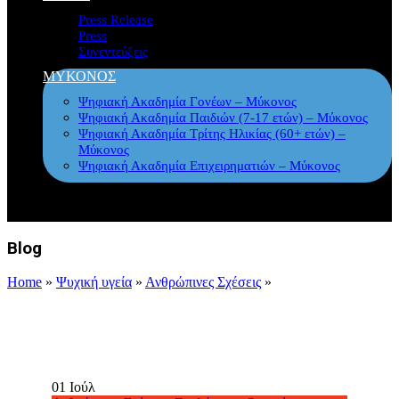
Press Release
Press
Συνεντεύξεις
ΜΥΚΟΝΟΣ
Ψηφιακή Ακαδημία Γονέων – Μύκονος
Ψηφιακή Ακαδημία Παιδιών (7-17 ετών) – Μύκονος
Ψηφιακή Ακαδημία Τρίτης Ηλικίας (60+ ετών) –
Μύκονος
Ψηφιακή Ακαδημία Επιχειρηματιών – Μύκονος
Blog
Home
»
Ψυχική υγεία
»
Ανθρώπινες Σχέσεις
»
01
Ιούλ