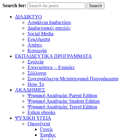
Search for:
Search
ΔΙΑΔΙΚΤΥΟ
Ασφάλεια διαδικτύου
Διαδικτυακές απειλές
Social Media
Εγκλήματα
Απάτες
Κοινωνία
ΕΚΠΑΙΔΕΥΤΙΚΑ ΠΡΟΓΡΑΜΜΑΤΑ
Σχολεία
Επιχειρήσεις – Εταιρίες
Σύλλογοι
Συνεργαζόμενα Μεταπτυχιακά Προγράμματα
How To
ΑΚΑΔΗΜΙΕΣ
Ψηφιακή Ακαδημία: Parent Edition
Ψηφιακή Ακαδημία: Student Edition
Ψηφιακή Ακαδημία: Travel Edition
Eshop ebooks
ΨΥΧΙΚΗ ΥΓΕΙΑ
Οικογένεια
Γονείς
Έφηβος