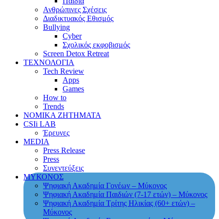
Παιδιά
Ανθρώπινες Σχέσεις
Διαδικτυακός Εθισμός
Bullying
Cyber
Σχολικός εκφοβισμός
Screen Detox Retreat
ΤΕΧΝΟΛΟΓΙΑ
Tech Review
Apps
Games
How to
Trends
ΝΟΜΙΚΑ ΖΗΤΗΜΑΤΑ
CSIi LAB
Έρευνες
MEDIA
Press Release
Press
Συνεντεύξεις
ΜΥΚΟΝΟΣ
Ψηφιακή Ακαδημία Γονέων – Μύκονος
Ψηφιακή Ακαδημία Παιδιών (7-17 ετών) – Μύκονος
Ψηφιακή Ακαδημία Τρίτης Ηλικίας (60+ ετών) –
Μύκονος