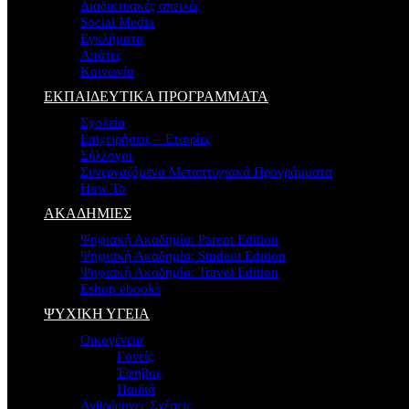
Διαδικτυακές απειλές
Social Media
Εγκλήματα
Απάτες
Κοινωνία
ΕΚΠΑΙΔΕΥΤΙΚΑ ΠΡΟΓΡΑΜΜΑΤΑ
Σχολεία
Επιχειρήσεις – Εταιρίες
Σύλλογοι
Συνεργαζόμενα Μεταπτυχιακά Προγράμματα
How To
ΑΚΑΔΗΜΙΕΣ
Ψηφιακή Ακαδημία: Parent Edition
Ψηφιακή Ακαδημία: Student Edition
Ψηφιακή Ακαδημία: Travel Edition
Eshop ebooks
ΨΥΧΙΚΗ ΥΓΕΙΑ
Οικογένεια
Γονείς
Έφηβος
Παιδιά
Ανθρώπινες Σχέσεις