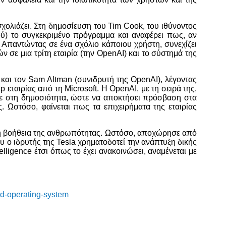
σχολιάζει. Στη δημοσίευση του Tim Cook, του ιθύνοντος
ιού) το συγκεκριμένο πρόγραμμα και αναφέρει πως, αν
ί. Απαντώντας σε ένα σχόλιο κάποιου χρήστη, συνεχίζει
 σε μια τρίτη εταιρία (την OpenAI) και το σύστημά της
και τον Sam Altman (συνιδρυτή της OpenAI), λέγοντας
 εταιρίας από τη Microsoft. Η OpenAI, με τη σειρά της,
ε στη δημοσιότητα, ώστε να αποκτήσει πρόσβαση στα
. Ωστόσο, φαίνεται πως τα επιχειρήματα της εταιρίας
 τη βοήθεια της ανθρωπότητας. Ωστόσο, αποχώρησε από
ου ο ιδρυτής της Tesla χρηματοδοτεί την ανάπτυξη δικής
elligence έτσι όπως το έχει ανακοινώσει, αναμένεται με
ed-operating-system