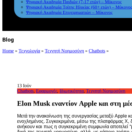
Ψηφιακή Ακαδημία Παιδιών (7-17 ετών) – Μύκονος
Ψηφιακή Ακαδημία Τρίτης Ηλικίας (60+ ετών) – Μύκονο
Ψηφιακή Ακαδημία Επιχειρηματιών – Μύκονος
Blog
Home
»
Τεχνολογία
»
Τεχνητή Νοημοσύνη
»
Chatbots
»
13
Ιούν
Chatbots
,
Εφαρμογές
,
Ιδιωτικότητα
,
Τεχνητή Νοημοσύνη
Elon Musk εναντίον Apple και στη μ
Μετά την ανακοίνωση της συνεργασίας μεταξύ Apple και
ενοχλημένος. Συγκεκριμένα, μέσω της πλατφόρμας X, 
ανήκουν και πως η συγκεκριμένη συμφωνία αποτελεί “μη
δική της τεχνητή νοημοσύνη, αλλά, με κάποιο τρόπο 