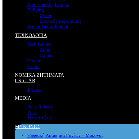
Διαδικτυακός Εθισμός
Bullying
Cyber
Σχολικός εκφοβισμός
Screen Detox Retreat
ΤΕΧΝΟΛΟΓΙΑ
Tech Review
Apps
Games
How to
Trends
ΝΟΜΙΚΑ ΖΗΤΗΜΑΤΑ
CSIi LAB
Έρευνες
MEDIA
Press Release
Press
Συνεντεύξεις
ΜΥΚΟΝΟΣ
Ψηφιακή Ακαδημία Γονέων – Μύκονος