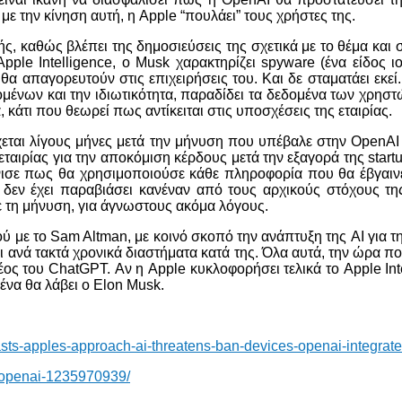
με την κίνηση αυτή, η Apple “πουλάει” τους χρήστες της.
ής, καθώς βλέπει της δημοσιεύσεις της σχετικά με το θέμα και 
Apple Intelligence, ο Musk χαρακτηρίζει spyware (ένα είδος 
 θα απαγορευτούν στις επιχειρήσεις του. Και δε σταματάει εκε
νων και την ιδιωτικότητα, παραδίδει τα δεδομένα των χρηστών
 κάτι που θεωρεί πως αντίκειται στις υποσχέσεις της εταιρίας.
χεται λίγους μήνες μετά την μήνυση που υπέβαλε στην OpenAI 
ιρίας για την αποκόμιση κέρδους μετά την εξαγορά της startup
νισε πως θα χρησιμοποιούσε κάθε πληροφορία που θα έβγαιν
 δεν έχει παραβιάσει κανέναν από τους αρχικούς στόχους της
ε τη μήνυση, για άγνωστους ακόμα λόγους.
ού με το Sam Altman, με κοινό σκοπό την ανάπτυξη της AI για
ι ανά τακτά χρονικά διαστήματα κατά της. Όλα αυτά, την ώρα π
δέος του ChatGPT. Αν η Apple κυκλοφορήσει τελικά το Apple Int
ένα θα λάβει ο Elon Musk.
sts-apples-approach-ai-threatens-ban-devices-openai-integrat
t-openai-1235970939/