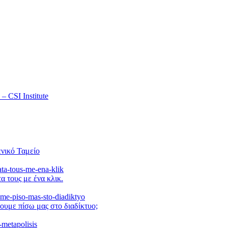
 CSI Institute
νικό Ταμείο
α τους με ένα κλικ.
ουμε πίσω μας στο διαδίκτυο;