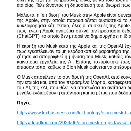
εταιρίας. Τελειώνοντας τη δημοσίευσή του, θεωρεί πως 
Μάλιστα, η “επίθεση” του Musk στην Apple είναι συνεχ
της Apple, στην οποία παρουσιάζεται ουσιαστικά το 
κυκλοφορήσει κάτι τέτοιο, όλες οι συσκευές της Apple
πως, ενώ η Apple αναφέρει συχνά την προστασία δεδομέ
(ChatGPT), το οποίο δεν μπορεί να δημιουργήσει η ίδια,
Η έκρηξη του Musk κατά της Apple και της OpenAI έρ
πως εγκατέλειψαν το μη κερδοσκοπικό χαρακτήρα της ετα
ζήτησε να απορριφθεί η μήνυση του Musk, καθώς τό
καινοτόμα εργαλεία της AI. Επίσης, ισχυρίστηκε πως
έπιασαν τόπο, καθώς ο Elon Musk φαίνεται να απέσυρ
Ο Musk αποτέλεσε το συνιδρυτή της OpenAI, από κοιν
την εταιρία και, από τον περασμένο Μάρτιο, καταφέρετα
του AI, της xAI, που θέλει να αποτελέσει το αντίπαλο 
μεγάλο ενδιαφέρον η απάντηση και τα μέτρα που δεδομ
Πηγές:
https://www.foxbusiness.com/technology/elon-musk-bla
https://deadline.com/2024/06/elon-musk-drops-lawsui