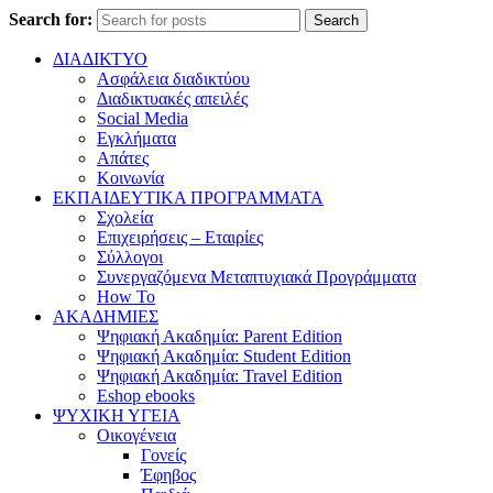
Search for:
Search
ΔΙΑΔΙΚΤΥΟ
Ασφάλεια διαδικτύου
Διαδικτυακές απειλές
Social Media
Εγκλήματα
Απάτες
Κοινωνία
ΕΚΠΑΙΔΕΥΤΙΚΑ ΠΡΟΓΡΑΜΜΑΤΑ
Σχολεία
Επιχειρήσεις – Εταιρίες
Σύλλογοι
Συνεργαζόμενα Μεταπτυχιακά Προγράμματα
How To
ΑΚΑΔΗΜΙΕΣ
Ψηφιακή Ακαδημία: Parent Edition
Ψηφιακή Ακαδημία: Student Edition
Ψηφιακή Ακαδημία: Travel Edition
Eshop ebooks
ΨΥΧΙΚΗ ΥΓΕΙΑ
Οικογένεια
Γονείς
Έφηβος