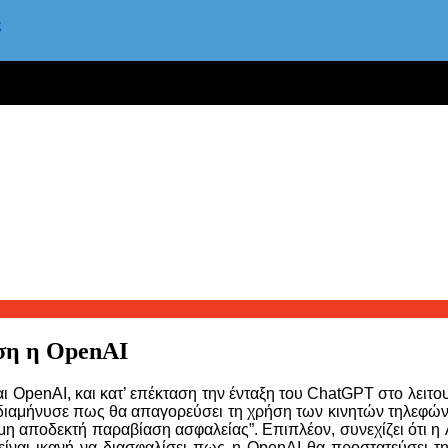
ς
έση η OpenAI
 OpenAI, και κατ’ επέκταση την ένταξη του ChatGPT στο λειτο
διαμήνυσε πως θα απαγορεύσει τη χρήση των κινητών τηλεφώνω
 αποδεκτή παραβίαση ασφαλείας”. Επιπλέον, συνεχίζει ότι η A
είναι ικανή να διασφαλίσει πως η OpenAI θα προστατεύσει τη