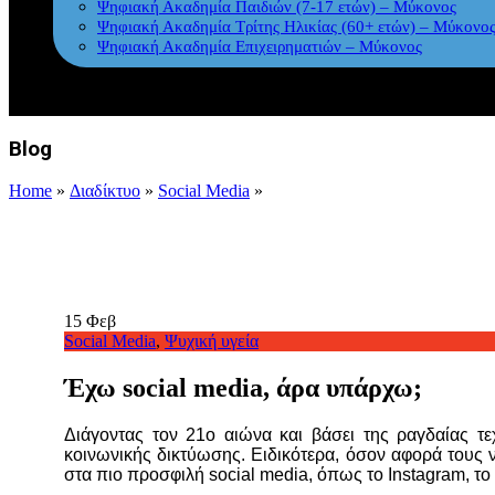
Ψηφιακή Ακαδημία Παιδιών (7-17 ετών) – Μύκονος
Ψηφιακή Ακαδημία Τρίτης Ηλικίας (60+ ετών) – Μύκονο
Ψηφιακή Ακαδημία Επιχειρηματιών – Μύκονος
Blog
Home
»
Διαδίκτυο
»
Social Media
»
15
Φεβ
Social Media
,
Ψυχική υγεία
Έχω social media, άρα υπάρχω;
Διάγοντας τον 21ο αιώνα και βάσει της ραγδαίας τε
κοινωνικής δικτύωσης. Ειδικότερα, όσον αφορά τους ν
στα πιο προσφιλή social media, όπως το Instagram, το 