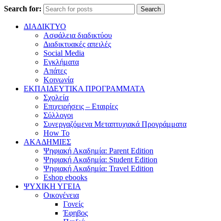
Search for:
Search
ΔΙΑΔΙΚΤΥΟ
Ασφάλεια διαδικτύου
Διαδικτυακές απειλές
Social Media
Εγκλήματα
Απάτες
Κοινωνία
ΕΚΠΑΙΔΕΥΤΙΚΑ ΠΡΟΓΡΑΜΜΑΤΑ
Σχολεία
Επιχειρήσεις – Εταιρίες
Σύλλογοι
Συνεργαζόμενα Μεταπτυχιακά Προγράμματα
How To
ΑΚΑΔΗΜΙΕΣ
Ψηφιακή Ακαδημία: Parent Edition
Ψηφιακή Ακαδημία: Student Edition
Ψηφιακή Ακαδημία: Travel Edition
Eshop ebooks
ΨΥΧΙΚΗ ΥΓΕΙΑ
Οικογένεια
Γονείς
Έφηβος