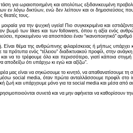
η τάση για ωραιοποιημένη και απολύτως εξιδανικευμένη προβολ
 των εν λόγω δικτύων, ενώ δεν λείπουν και οι δημοσιεύσεις π
 θεατές τους.
ιραία για την ψυχική υγεία! Πιο συγκεκριμένα και εστιάζοντας
τον βωμό των likes και των followers, όπου η αξία ενός αν
εύσει, προκειμένου να αποσπάσει έναν “ικανοποιητικό” αριθμό 
ή. Είναι θέμα της ανθρώπινης φιλαρέσκειας ή μήπως υπάρχει κ
τα πρότυπα ενός “τέλειου” διαδικτυακού προφίλ, στην ανάγκ
και να το τρέφουμε όλο και περισσότερο, γιατί κάποια στιγμή
να αποδείξω ότι υπάρχω κι εγώ και αξίζω”.
α μας είναι να σηκώσουμε το κινητό, να απαθανατίσουμε τη στι
ν μέσω social media, όταν πρώτα ανταλλάσσουμε προφίλ στο i
ή ζωή και υπάρχουμε μόνο για τα social media και μέσα από α
 χρησιμοποιούνται συνετά και να μην αφήνεται να καθορίσουν την