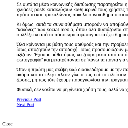
Σε αυτά τα μέσα κοινωνικής δικτύωσης παρατηρείται 
χιλιάδες posts κατακλύζουν καθημερινά τους χρήστες
πρότυπα και προκαλώντας ποικίλα συναισθήματα στους
Κι όμως, αυτά τα συναισθήματα μπορούν να αποβούν μο
“κανόνες” των social media, όπου όλα θυσιάζονται σ
συλλέξει κι από το πόσο ωραία φωτογραφία έχει δημοσι
Όλα κρίνονται με βάση τους αριθμούς και την προβολ
ίσως αποζητούν την αποδοχή. Ίσως προσομοιάζουν με 
αξίζουν. Έχουμε μάθει όμως να ζούμε μέσα από αυτό 
φωτογραφία” και μετατρέπονται σε “κάνω τα πάντα για 
Όταν η πρώτη μας σκέψη ενώ διασκεδάζουμε με την παρέ
ακόμα και το φλερτ πλέον γίνεται ως επί το πλείστο
ζώσης, μήπως τότε έχουμε παραγκωνίσει την πραγματικ
Φυσικά, δεν νοείται να μη γίνεται χρήση τους, αλλά να
Previous Post
Next Post
Close