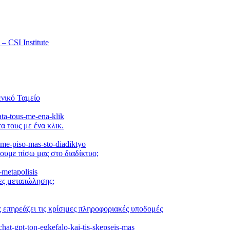
 CSI Institute
νικό Ταμείο
α τους με ένα κλικ.
ουμε πίσω μας στο διαδίκτυο;
μες μεταπώλησης;
 επηρεάζει τις κρίσιμες πληροφοριακές υποδομές