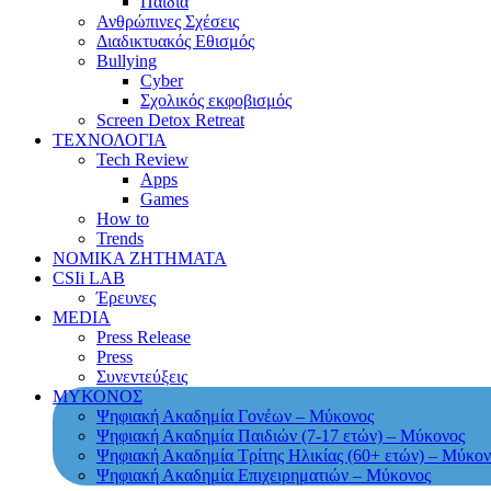
Παιδιά
Ανθρώπινες Σχέσεις
Διαδικτυακός Εθισμός
Bullying
Cyber
Σχολικός εκφοβισμός
Screen Detox Retreat
ΤΕΧΝΟΛΟΓΙΑ
Tech Review
Apps
Games
How to
Trends
ΝΟΜΙΚΑ ΖΗΤΗΜΑΤΑ
CSIi LAB
Έρευνες
MEDIA
Press Release
Press
Συνεντεύξεις
ΜΥΚΟΝΟΣ
Ψηφιακή Ακαδημία Γονέων – Μύκονος
Ψηφιακή Ακαδημία Παιδιών (7-17 ετών) – Μύκονος
Ψηφιακή Ακαδημία Τρίτης Ηλικίας (60+ ετών) – Μύκον
Ψηφιακή Ακαδημία Επιχειρηματιών – Μύκονος