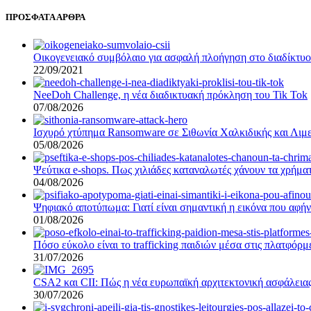
ΠΡΟΣΦΑΤΑ ΑΡΘΡΑ
Οικογενειακό συμβόλαιο για ασφαλή πλοήγηση στο διαδίκτυο –
22/09/2021
NeeDoh Challenge, η νέα διαδικτυακή πρόκληση του Tik Tok
07/08/2026
Ισχυρό χτύπημα Ransomware σε Σιθωνία Χαλκιδικής και Λιμε
05/08/2026
Ψεύτικα e-shops. Πως χιλιάδες καταναλωτές χάνουν τα χρήματ
04/08/2026
Ψηφιακό αποτύπωμα: Γιατί είναι σημαντική η εικόνα που αφήν
01/08/2026
Πόσο εύκολο είναι το trafficking παιδιών μέσα στις πλατφόρ
31/07/2026
CSA2 και CII: Πώς η νέα ευρωπαϊκή αρχιτεκτονική ασφάλειας
30/07/2026