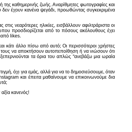
ή της καθημερινής ζωής. Αναρίθμητες φωτογραφίες και
ου δεν έχουν κανένα ψεγάδι, προωθώντας συγκεκριμένα
 στις νεαρότερες ηλικίες, εισβάλλουν αφιλτράριστα οι
θρώπου προσδιορίζεται από το πόσους ακόλουθους έχει
από likes.
αι κάτι άλλο πίσω από αυτό; Οι περισσότεροι χρήστες
η τους να αποκτήσουν αυτοπεποίθηση ή να νιώσουν ότι
 ξεπερνιούνται τα όρια του απλώς “ανεβάζω μια ωραία
γμή, όχι για εμάς, αλλά για να το δημοσιεύσουμε, όταν
nstagram και έπειτα μαθαίνουμε να επικοινωνούμε δια
υτά;
 αξία κανενός!