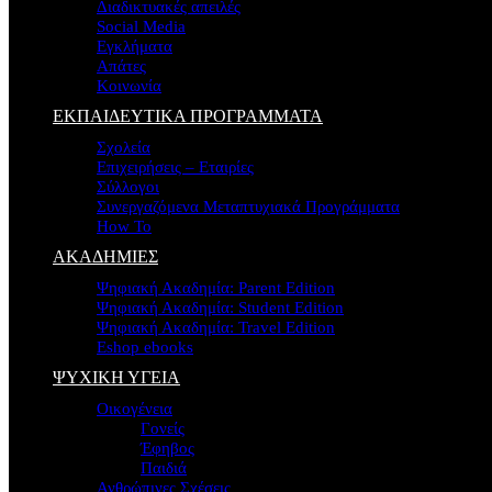
Διαδικτυακές απειλές
Social Media
Εγκλήματα
Απάτες
Κοινωνία
ΕΚΠΑΙΔΕΥΤΙΚΑ ΠΡΟΓΡΑΜΜΑΤΑ
Σχολεία
Επιχειρήσεις – Εταιρίες
Σύλλογοι
Συνεργαζόμενα Μεταπτυχιακά Προγράμματα
How To
ΑΚΑΔΗΜΙΕΣ
Ψηφιακή Ακαδημία: Parent Edition
Ψηφιακή Ακαδημία: Student Edition
Ψηφιακή Ακαδημία: Travel Edition
Eshop ebooks
ΨΥΧΙΚΗ ΥΓΕΙΑ
Οικογένεια
Γονείς
Έφηβος
Παιδιά
Ανθρώπινες Σχέσεις