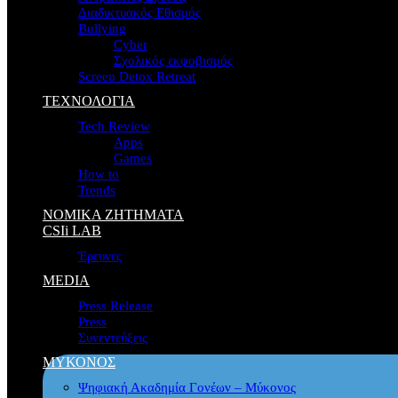
Διαδικτυακός Εθισμός
Bullying
Cyber
Σχολικός εκφοβισμός
Screen Detox Retreat
ΤΕΧΝΟΛΟΓΙΑ
Tech Review
Apps
Games
How to
Trends
ΝΟΜΙΚΑ ΖΗΤΗΜΑΤΑ
CSIi LAB
Έρευνες
MEDIA
Press Release
Press
Συνεντεύξεις
ΜΥΚΟΝΟΣ
Ψηφιακή Ακαδημία Γονέων – Μύκονος