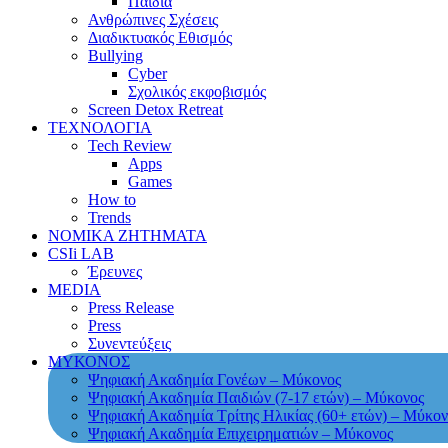
Παιδιά
Ανθρώπινες Σχέσεις
Διαδικτυακός Εθισμός
Bullying
Cyber
Σχολικός εκφοβισμός
Screen Detox Retreat
ΤΕΧΝΟΛΟΓΙΑ
Tech Review
Apps
Games
How to
Trends
ΝΟΜΙΚΑ ΖΗΤΗΜΑΤΑ
CSIi LAB
Έρευνες
MEDIA
Press Release
Press
Συνεντεύξεις
ΜΥΚΟΝΟΣ
Ψηφιακή Ακαδημία Γονέων – Μύκονος
Ψηφιακή Ακαδημία Παιδιών (7-17 ετών) – Μύκονος
Ψηφιακή Ακαδημία Τρίτης Ηλικίας (60+ ετών) – Μύκον
Ψηφιακή Ακαδημία Επιχειρηματιών – Μύκονος