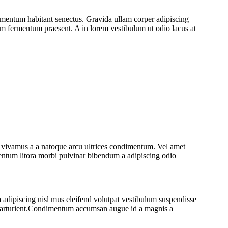
imentum habitant senectus. Gravida ullam corper adipiscing
tum fermentum praesent. A in lorem vestibulum ut odio lacus at
g vivamus a a natoque arcu ultrices condimentum. Vel amet
imentum litora morbi pulvinar bibendum a adipiscing odio
 a adipiscing nisl mus eleifend volutpat vestibulum suspendisse
ue parturient.Condimentum accumsan augue id a magnis a