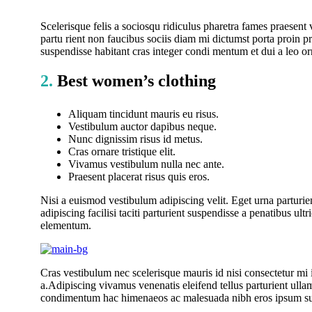
Scelerisque felis a sociosqu ridiculus pharetra fames praese
partu rient non faucibus sociis diam mi dictumst porta proin 
suspendisse habitant cras integer condi mentum et dui a leo or
2.
Best women’s clothing
Aliquam tincidunt mauris eu risus.
Vestibulum auctor dapibus neque.
Nunc dignissim risus id metus.
Cras ornare tristique elit.
Vivamus vestibulum nulla nec ante.
Praesent placerat risus quis eros.
Nisi a euismod vestibulum adipiscing velit. Eget urna partur
adipiscing facilisi taciti parturient suspendisse a penatibus 
elementum.
Cras vestibulum nec scelerisque mauris id nisi consectetur mi i
a.Adipiscing vivamus venenatis eleifend tellus parturient ull
condimentum hac himenaeos ac malesuada nibh eros ipsum sus