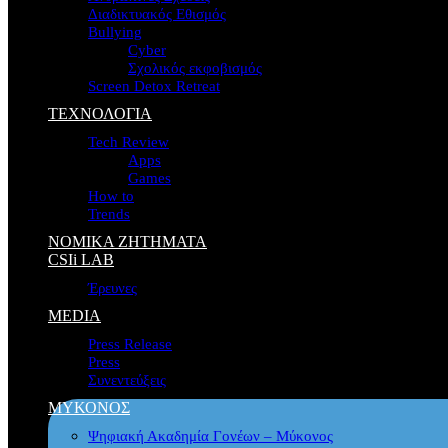
Διαδικτυακός Εθισμός
Bullying
Cyber
Σχολικός εκφοβισμός
Screen Detox Retreat
ΤΕΧΝΟΛΟΓΙΑ
Tech Review
Apps
Games
How to
Trends
ΝΟΜΙΚΑ ΖΗΤΗΜΑΤΑ
CSIi LAB
Έρευνες
MEDIA
Press Release
Press
Συνεντεύξεις
ΜΥΚΟΝΟΣ
Ψηφιακή Ακαδημία Γονέων – Μύκονος