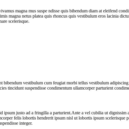
nt vivamus magna mus suspe ndisse quis bibendum diam at eleifend cond
primis magna netus platea quis rhoncus quis vestibulum eros lacinia dic
nare scelerisque.
ient bibendum vestibulum cum feugiat morbi tellus vestibulum adipiscin
ultricies tincidunt suspendisse condimentum ullamcorper parturient cond
d ipsum justo ad a fringilla a parturient.Ante a vel cubilia ut dignissim
amcorper felis lobortis hendrerit ipsum nisl ut lobortis ipsum scelerisq
pendisse integer.