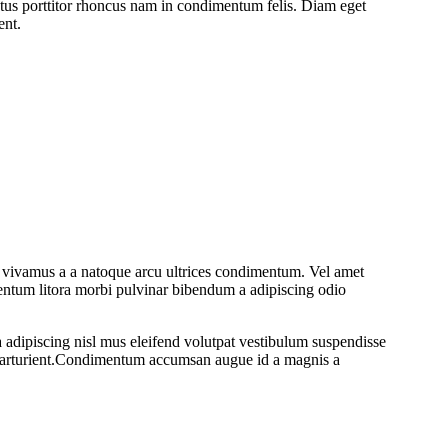
ctus porttitor rhoncus nam in condimentum felis. Diam eget
ent.
g vivamus a a natoque arcu ultrices condimentum. Vel amet
imentum litora morbi pulvinar bibendum a adipiscing odio
 a adipiscing nisl mus eleifend volutpat vestibulum suspendisse
ue parturient.Condimentum accumsan augue id a magnis a