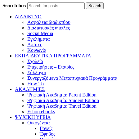
Search for:
Search
ΔΙΑΔΙΚΤΥΟ
Ασφάλεια διαδικτύου
Διαδικτυακές απειλές
Social Media
Εγκλήματα
Απάτες
Κοινωνία
ΕΚΠΑΙΔΕΥΤΙΚΑ ΠΡΟΓΡΑΜΜΑΤΑ
Σχολεία
Επιχειρήσεις – Εταιρίες
Σύλλογοι
Συνεργαζόμενα Μεταπτυχιακά Προγράμματα
How To
ΑΚΑΔΗΜΙΕΣ
Ψηφιακή Ακαδημία: Parent Edition
Ψηφιακή Ακαδημία: Student Edition
Ψηφιακή Ακαδημία: Travel Edition
Eshop ebooks
ΨΥΧΙΚΗ ΥΓΕΙΑ
Οικογένεια
Γονείς
Έφηβος