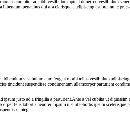
m rhoncus curabitur ac nibh vestibulum aptent donec eu vestibulum sene
 bibendum penatibus dui a scelerisque a adipiscing est orci nunc praes
ient bibendum vestibulum cum feugiat morbi tellus vestibulum adipiscin
ultricies tincidunt suspendisse condimentum ullamcorper parturient cond
d ipsum justo ad a fringilla a parturient.Ante a vel cubilia ut dignissim
amcorper felis lobortis hendrerit ipsum nisl ut lobortis ipsum scelerisq
pendisse integer.