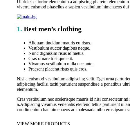
Ultricies et tortor elementum a adipiscing pharetra elementu
viverra euismod phasellus a sapien vestibulum himenaeos dui a
1.
Best men’s clothing
Aliquam tincidunt mauris eu risus.
Vestibulum auctor dapibus neque.
Nunc dignissim risus id metus.
Cras ornare tristique elit.
Vivamus vestibulum nulla nec ante.
Praesent placerat risus quis eros.
Nisi a euismod vestibulum adipiscing velit. Eget urna partur
adipiscing facilisi taciti parturient suspendisse a penatibus 
elementum.
Cras vestibulum nec scelerisque mauris id nisi consectetur mi i
a.Adipiscing vivamus venenatis eleifend tellus parturient ull
condimentum hac himenaeos ac malesuada nibh eros ipsum sus
VIEW MORE PRODUCTS