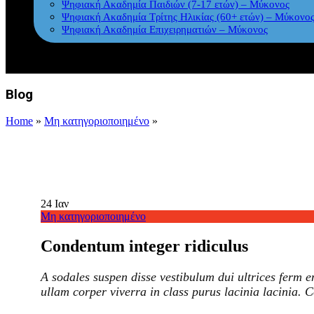
Ψηφιακή Ακαδημία Παιδιών (7-17 ετών) – Μύκονος
Ψηφιακή Ακαδημία Τρίτης Ηλικίας (60+ ετών) – Μύκονο
Ψηφιακή Ακαδημία Επιχειρηματιών – Μύκονος
Blog
Home
»
Μη κατηγοριοποιημένο
»
24
Ιαν
Μη κατηγοριοποιημένο
Condentum integer ridiculus
A sodales suspen disse vestibulum dui ultrices ferm e
ullam corper viverra in class purus lacinia lacinia. C