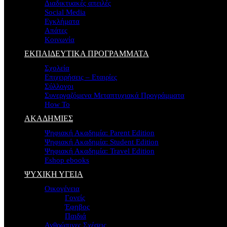
Διαδικτυακές απειλές
Social Media
Εγκλήματα
Απάτες
Κοινωνία
ΕΚΠΑΙΔΕΥΤΙΚΑ ΠΡΟΓΡΑΜΜΑΤΑ
Σχολεία
Επιχειρήσεις – Εταιρίες
Σύλλογοι
Συνεργαζόμενα Μεταπτυχιακά Προγράμματα
How To
ΑΚΑΔΗΜΙΕΣ
Ψηφιακή Ακαδημία: Parent Edition
Ψηφιακή Ακαδημία: Student Edition
Ψηφιακή Ακαδημία: Travel Edition
Eshop ebooks
ΨΥΧΙΚΗ ΥΓΕΙΑ
Οικογένεια
Γονείς
Έφηβος
Παιδιά
Ανθρώπινες Σχέσεις