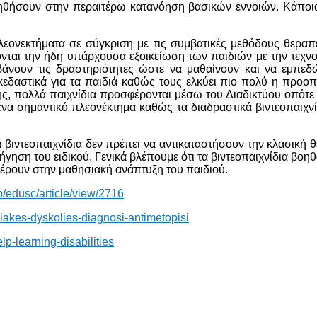
ηθήσουν στην περαιτέρω κατανόηση βασικών εννοιών. Κάποια
 πλεονεκτήματα σε σύγκριση με τις συμβατικές μεθόδους θερ
ται την ήδη υπάρχουσα εξοικείωση των παιδιών με την τεχνολ
άνουν τις δραστηριότητες ώστε να μαθαίνουν και να εμπεδ
σκεδαστικά για τα παιδιά καθώς τους ελκύει πιο πολύ η προοπ
ης, πολλά παιχνίδια προσφέρονται μέσω του Διαδικτύου οπότε
ένα σημαντικό πλεονέκτημα καθώς τα διαδραστικά βιντεοπαιχνί
βιντεοπαιχνίδια δεν πρέπει να αντικαταστήσουν την κλασική θε
δήγηση του ειδικού. Γενικά βλέπουμε ότι τα βιντεοπαιχνίδια β
ρουν στην μαθησιακή ανάπτυξη του παιδιού.
p/edusc/article/view/2716
siakes-dyskolies-diagnosi-antimetopisi
p-learning-disabilities