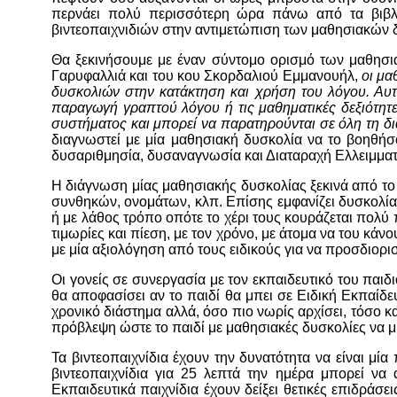
περνάει πολύ περισσότερη ώρα πάνω από τα βιβλία
βιντεοπαιχνιδιών στην αντιμετώπιση των μαθησιακών 
Θα ξεκινήσουμε με έναν σύντομο ορισμό των μαθησ
Γαρυφαλλιά και του κου Σκορδαλιού Εμμανουήλ,
ο
ι μα
δυσκολιών στην κατάκτηση και χρήση του λόγου. Αυ
παραγωγή γραπτού λόγου ή τις μαθηματικές δεξιότητες.
συστήματος και μπορεί να παρατηρούνται σε όλη τη δι
διαγνωστεί με μία μαθησιακή δυσκολία να το βοηθήσο
δυσαριθμησία, δυσαναγνωσία και Διαταραχή Ελλειμματ
Η διάγνωση μίας μαθησιακής δυσκολίας ξεκινά από το
συνθηκών, ονομάτων, κλπ. Επίσης εμφανίζει δυσκολία
ή με λάθος τρόπο οπότε το χέρι τους κουράζεται πολύ 
τιμωρίες και πίεση, με τον χρόνο, με άτομα να του κάν
με μία αξιολόγηση από τους ειδικούς για να προσδιορι
Οι γονείς σε συνεργασία με τον εκπαιδευτικό του παιδ
θα αποφασίσει αν το παιδί θα μπει σε Ειδική Εκπαίδε
χρονικό διάστημα αλλά, όσο πιο νωρίς αρχίσει, τόσο κ
πρόβλεψη ώστε το παιδί με μαθησιακές δυσκολίες να μη
Τα βιντεοπαιχνίδια έχουν την δυνατότητα να είναι μί
βιντεοπαιχνίδια για 25 λεπτά την ημέρα μπορεί να 
Εκπαιδευτικά παιχνίδια έχουν δείξει θετικές επιδράσ