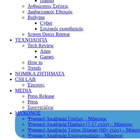
Παιδιά
Ανθρώπινες Σχέσεις
Διαδικτυακός Εθισμός
Bullying
Cyber
Σχολικός εκφοβισμός
Screen Detox Retreat
ΤΕΧΝΟΛΟΓΙΑ
Tech Review
Apps
Games
How to
Trends
ΝΟΜΙΚΑ ΖΗΤΗΜΑΤΑ
CSIi LAB
Έρευνες
MEDIA
Press Release
Press
Συνεντεύξεις
ΜΥΚΟΝΟΣ
Ψηφιακή Ακαδημία Γονέων – Μύκονος
Ψηφιακή Ακαδημία Παιδιών (7-17 ετών) – Μύκονος
Ψηφιακή Ακαδημία Τρίτης Ηλικίας (60+ ετών) – Μύκον
Ψηφιακή Ακαδημία Επιχειρηματιών – Μύκονος