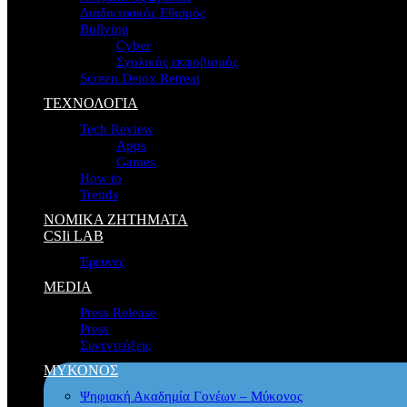
Διαδικτυακός Εθισμός
Bullying
Cyber
Σχολικός εκφοβισμός
Screen Detox Retreat
ΤΕΧΝΟΛΟΓΙΑ
Tech Review
Apps
Games
How to
Trends
ΝΟΜΙΚΑ ΖΗΤΗΜΑΤΑ
CSIi LAB
Έρευνες
MEDIA
Press Release
Press
Συνεντεύξεις
ΜΥΚΟΝΟΣ
Ψηφιακή Ακαδημία Γονέων – Μύκονος