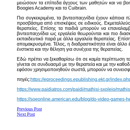
μειώσουν τα επίπεδα άγχους των μαθητών και να βο
Boogies Academy και το Cuibrain.
Πιο συγκεκριμένα, τα βιντεοπαιχνίδια έχουν κάποια
προσβάσιμα από επισκέψεις σε ειδικούς. Εκμεταλλεύον
θεραπείες. Επίσης τα παιδιά μπορούν να επαναλαμβ
βιντεοπαιχνίδια ως εργαλεία θεωρούνται και πιο δια
εκπαιδευτικό παρά με άλλα εργαλεία θεραπείας. Επίσ
απομακρυσμένα. Τέλος, η διαδραστικότητα είναι άλλο 
ένστικτα και την θέληση για συνέχεια της θεραπείας.
Εδώ πρέπει να ξεκαθαρίσω ότι σε καμία περίπτωση τα 
γίνεται σε συνδυασμό με την θεραπεία και με την καθο
εφόσον χρησιμοποιηθούν σωστά, μπορούν να συνεισφέ
πηγές:
https://eproceedings.epublishing.ekt.gr/index.ph
ht
tps://www.paidiatros.com/paidi/mathisi-sxoleio/mathi
https://soeonline.american.edu/blog/do-video-games-hel
Previous Post
Next Post