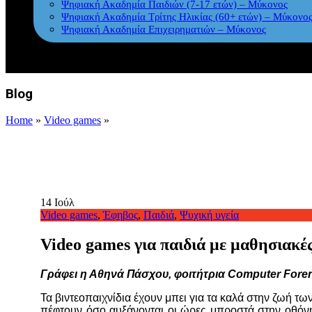
Ψηφιακή Ακαδημία Παιδιών (7-17 ετών) – Μύκονος
Ψηφιακή Ακαδημία Τρίτης Ηλικίας (60+ ετών) – Μύκονο
Ψηφιακή Ακαδημία Επιχειρηματιών – Μύκονος
Blog
Home
»
Video games
»
14
Ιούλ
Video games
,
Έφηβος
,
Παιδιά
,
Ψυχική υγεία
Video games για παιδιά με μαθησιακέ
Γράφει η Αθηνά Πάσχου, φοιτήτρια Computer Fore
Τα βιντεοπαιχνίδια έχουν μπει για τα καλά στην ζωή τ
πέφτουν όσο αυξάνονται οι ώρες μπροστά στην οθόνη. 