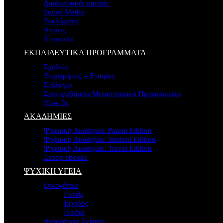
Διαδικτυακές απειλές
Social Media
Εγκλήματα
Απάτες
Κοινωνία
ΕΚΠΑΙΔΕΥΤΙΚΑ ΠΡΟΓΡΑΜΜΑΤΑ
Σχολεία
Επιχειρήσεις – Εταιρίες
Σύλλογοι
Συνεργαζόμενα Μεταπτυχιακά Προγράμματα
How To
ΑΚΑΔΗΜΙΕΣ
Ψηφιακή Ακαδημία: Parent Edition
Ψηφιακή Ακαδημία: Student Edition
Ψηφιακή Ακαδημία: Travel Edition
Eshop ebooks
ΨΥΧΙΚΗ ΥΓΕΙΑ
Οικογένεια
Γονείς
Έφηβος
Παιδιά
Ανθρώπινες Σχέσεις