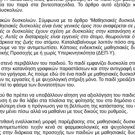
 του παρά στα βιντεοπαιχνίδια. Το άρθρο αυτό εξετάζει
δυσκολιών.
ιακών δυσκολιών. Σύμφωνα με το άρθρο
“Μαθησιακές δυσκολί
θησιακές δυσκολίες είναι ένας γενικός όρος που αναφέρεται σ
τές οι δυσκολίες έχουν σχέση με δυσκολίες στην κατανόηση 
 Αυτές οι διαταραχές είναι εγγενείς στο άτομο, θεωρούνται ό
άρκεια της ζωής του ατόμου.
Καταλαβαίνουμε λοιπόν πόσο σημα
υμε να την αντιμετωπίσει. Κάποιες ενδεικτικές μαθησιακές δ
ικής Προσοχής με ή χωρίς Υπερκινητικότητα (ΔΕΠ-Υ).
 στενό περιβάλλον του παιδιού. Το παιδί εμφανίζει δυσκολία 
 στην κατανόηση γραφικών παραστάσεων και στην αντιγραφή από
πιο γρήγορα. Ας πούμε εδώ ότι ένα παιδί με μαθησιακές δυσκο
ουν τις εργασίες ή με ψυχολογική στήριξη μόνο. Το παιδί χρειά
στεί το φάσμα των δυνατοτήτων του.
ιού θα πρέπει να υποβάλλουν αίτηση για αξιολόγηση του παιδιού
υση ή αν θα λάβει στα πλαίσια της φοίτησής του στο δημόσιο
αλύτερη είναι η πρόγνωση για τη βελτίωση της κατάστασης του 
ν μένει πίσω αλλά να μαθαίνει με τους δικούς του ρυθμούς.
α πιθανή εναλλακτική μορφή παρέμβασης στις μαθησιακές δυσκ
αντιμετωπίσει τυχόν κενά σε φαρμακολογικές και ψυχολογικ
εις στην διάρκεια της προσοχής των παιδιών με μαθησιακές δυ