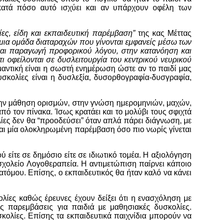
 κατά πόσο αυτό ισχύει και αν υπάρχουν οφέλη των
ες, είδη και εκπαιδευτική παρέμβαση”
της κας Μέττας
ε μια ομάδα διαταραχών που γίνονται εμφανείς μέσω των
και παραγωγή προφορικού λόγου, στην κατανόηση και
τι οφείλονται σε δυσλειτουργία του κεντρικού νευρικού
ντική είναι η σωστή ενημέρωση ώστε αν το παιδί μας
υσκολίες είναι η δυσλεξία, δυσορθογραφία-δυσγραφία,
στην μάθηση ορισμών, στην γνώση ημερομηνιών, μαχών,
 τον πίνακα. Ίσως κρατάει και το μολύβι τους σφιχτά
λίες δεν θα “προοδεύσει” όταν απλά πάρει διάγνωση, με
ζεται μία ολοκληρωμένη παρέμβαση όσο πιο νωρίς γίνεται
 είτε σε δημόσιο είτε σε ιδιωτικό τομέα. Η αξιολόγηση
 σχολείο Λογοθεραπεία. Η αντιμετώπιση παίρνει κάποιο
ατόμου. Επίσης, ο εκπαιδευτικός θα ήταν καλό να κάνει
ολίες καθώς έρευνες έχουν δείξει ότι η ενασχόληση με
ές παρεμβάσεις για παιδιά με μαθησιακές δυσκολίες.
σκολίες. Επίσης τα εκπαιδευτικά παιχνίδια μπορούν να