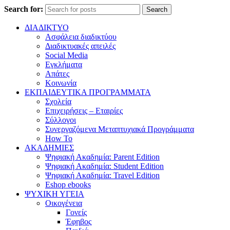
Search for:
Search
ΔΙΑΔΙΚΤΥΟ
Ασφάλεια διαδικτύου
Διαδικτυακές απειλές
Social Media
Εγκλήματα
Απάτες
Κοινωνία
ΕΚΠΑΙΔΕΥΤΙΚΑ ΠΡΟΓΡΑΜΜΑΤΑ
Σχολεία
Επιχειρήσεις – Εταιρίες
Σύλλογοι
Συνεργαζόμενα Μεταπτυχιακά Προγράμματα
How To
ΑΚΑΔΗΜΙΕΣ
Ψηφιακή Ακαδημία: Parent Edition
Ψηφιακή Ακαδημία: Student Edition
Ψηφιακή Ακαδημία: Travel Edition
Eshop ebooks
ΨΥΧΙΚΗ ΥΓΕΙΑ
Οικογένεια
Γονείς
Έφηβος