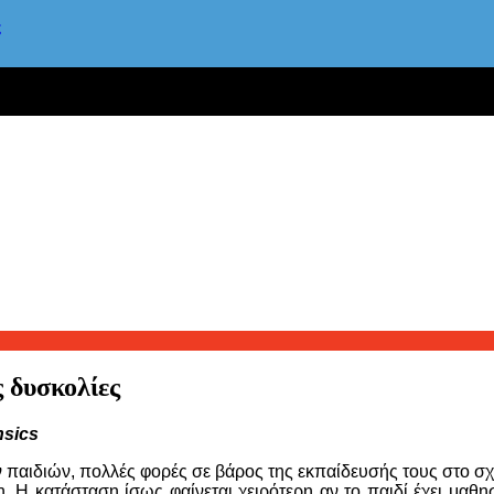
ς
ς δυσκολίες
nsics
ων παιδιών, πολλές φορές σε βάρος της εκπαίδευσής τους στο σ
Η κατάσταση ίσως φαίνεται χειρότερη αν το παιδί έχει μαθησ