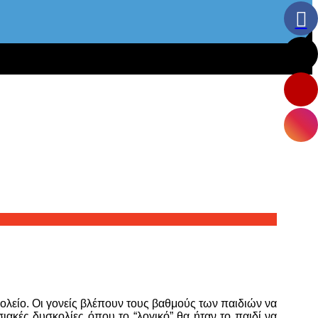
χολείο. Οι γονείς βλέπουν τους βαθμούς των παιδιών να
ιακές δυσκολίες όπου το “λογικό” θα ήταν το παιδί να