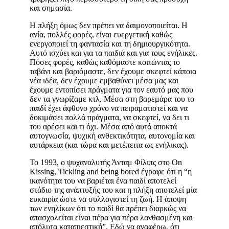
και σημασία.
Η πλήξη όμως δεν πρέπει να δαιμονοποιείται. Η
ανία, πολλές φορές, είναι ευεργετική καθώς
ενεργοποιεί τη φαντασία και τη δημιουργικότητα.
Αυτό ισχύει και για τα παιδιά και για τους ενήλικες.
Πόσες φορές, καθώς καθόμαστε κοιτώντας το
ταβάνι και βαριόμαστε, δεν έχουμε σκεφτεί κάποια
νέα ιδέα, δεν έχουμε εμβαθύνει μέσα μας και
έχουμε εντοπίσει πράγματα για τον εαυτό μας που
δεν τα γνωρίζαμε κτλ. Μέσα στη βαρεμάρα του το
παιδί έχει άφθονο χρόνο να πειραματιστεί και να
δοκιμάσει πολλά πράγματα, να σκεφτεί, να δει τι
του αρέσει και τι όχι. Μέσα από αυτά αποκτά
αυτογνωσία, ψυχική ανθεκτικότητα, αυτονομία και
αυτάρκεια (και τώρα και μετέπειτα ως ενήλικας).
Το 1993, ο ψυχαναλυτής Άνταμ Φίλιπς στο On
Kissing, Tickling and being bored έγραφε ότι η “η
ικανότητα του να βαριέται ένα παιδί αποτελεί
στάδιο της ανάπτυξής του και η πλήξη αποτελεί μία
ευκαιρία ώστε να συλλογιστεί τη ζωή. Η άποψη
των ενηλίκων ότι το παιδί θα πρέπει διαρκώς να
απασχολείται είναι πέρα για πέρα λανθασμένη και
απόλυτα καταπιεστική”. Εδώ να αναφέρω, ότι