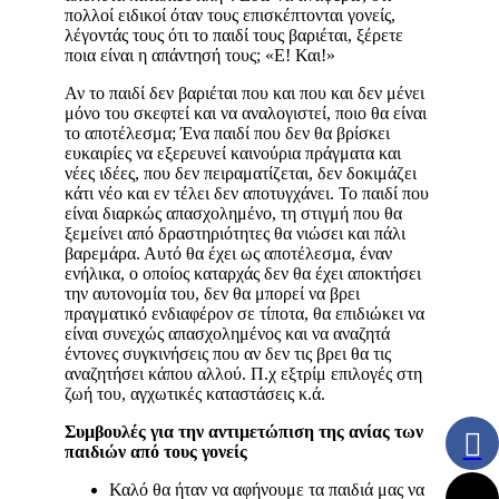
πολλοί ειδικοί όταν τους επισκέπτονται γονείς,
λέγοντάς τους ότι το παιδί τους βαριέται, ξέρετε
ποια είναι η απάντησή τους; «Ε! Και!»
Αν το παιδί δεν βαριέται που και που και δεν μένει
μόνο του σκεφτεί και να αναλογιστεί, ποιο θα είναι
το αποτέλεσμα; Ένα παιδί που δεν θα βρίσκει
ευκαιρίες να εξερευνεί καινούρια πράγματα και
νέες ιδέες, που δεν πειραματίζεται, δεν δοκιμάζει
κάτι νέο και εν τέλει δεν αποτυγχάνει. Το παιδί που
είναι διαρκώς απασχολημένο, τη στιγμή που θα
ξεμείνει από δραστηριότητες θα νιώσει και πάλι
βαρεμάρα. Αυτό θα έχει ως αποτέλεσμα, έναν
ενήλικα, ο οποίος καταρχάς δεν θα έχει αποκτήσει
την αυτονομία του, δεν θα μπορεί να βρει
πραγματικό ενδιαφέρον σε τίποτα, θα επιδιώκει να
είναι συνεχώς απασχολημένος και να αναζητά
έντονες συγκινήσεις που αν δεν τις βρει θα τις
αναζητήσει κάπου αλλού. Π.χ εξτρίμ επιλογές στη
ζωή του, αγχωτικές καταστάσεις κ.ά.
Συμβουλές για την αντιμετώπιση της ανίας των
παιδιών από τους γονείς
Καλό θα ήταν να αφήνουμε τα παιδιά μας να