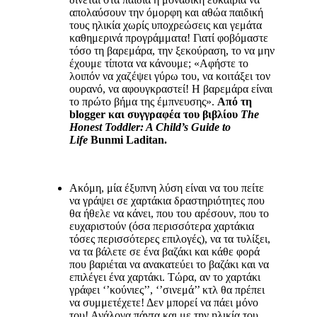
απολαύσουν την όμορφη και αθώα παιδική
τους ηλικία χωρίς υποχρεώσεις και γεμάτα
καθημερινά προγράμματα! Γιατί φοβόμαστε
τόσο τη βαρεμάρα, την ξεκούραση, το να μην
έχουμε τίποτα να κάνουμε; «Αφήστε το
λοιπόν να χαζέψει γύρω του, να κοιτάξει τον
ουρανό, να αφουγκραστεί! Η βαρεμάρα είναι
το πρώτο βήμα της έμπνευσης».
Από τη
blogger
και συγγραφέα του βιβλίου
The
Honest
Toddler:
A
Child’
s
Guide
to
Life
Bunmi
Laditan.
Ακόμη, μία έξυπνη λύση είναι να του πείτε
να γράψει σε χαρτάκια δραστηριότητες που
θα ήθελε να κάνει, που του αρέσουν, που το
ευχαριστούν (όσα περισσότερα χαρτάκια
τόσες περισσότερες επιλογές), να τα τυλίξει,
να τα βάλετε σε ένα βαζάκι και κάθε φορά
που βαριέται να ανακατεύει το βαζάκι και να
επιλέγει ένα χαρτάκι. Τώρα, αν το χαρτάκι
γράφει ‘’κούνιες’’, ‘’σινεμά’’ κτλ θα πρέπει
να συμμετέχετε! Δεν μπορεί να πάει μόνο
του! Ανάλογα πάντα και με την ηλικία του.