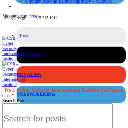
Ψηφιακή Ακαδημία Επιχειρηματιών – Μύκονος
Shopping cart
close
info@csii.gr
215 215 1011
Traced
HELP DESK
DONATION
No 1 Cyber Security International Institute in Greece
VOLUNTEERING
close
Search for: