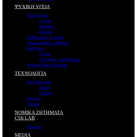
ΨΥΧΙΚΗ ΥΓΕΙΑ
Οικογένεια
Γονείς
Έφηβος
Παιδιά
Ανθρώπινες Σχέσεις
Διαδικτυακός Εθισμός
Bullying
Cyber
Σχολικός εκφοβισμός
Screen Detox Retreat
ΤΕΧΝΟΛΟΓΙΑ
Tech Review
Apps
Games
How to
Trends
ΝΟΜΙΚΑ ΖΗΤΗΜΑΤΑ
CSIi LAB
Έρευνες
MEDIA