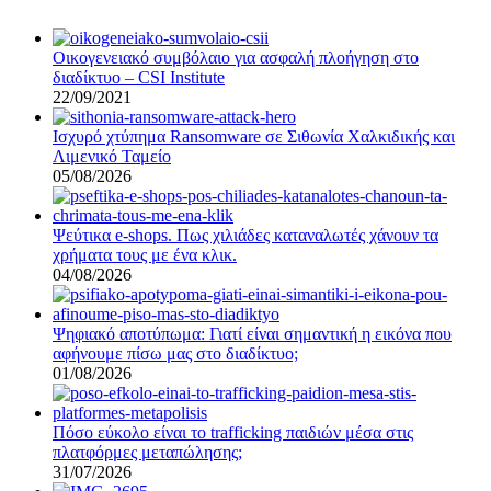
Οικογενειακό συμβόλαιο για ασφαλή πλοήγηση στο
διαδίκτυο – CSI Institute
22/09/2021
Ισχυρό χτύπημα Ransomware σε Σιθωνία Χαλκιδικής και
Λιμενικό Ταμείο
05/08/2026
Ψεύτικα e-shops. Πως χιλιάδες καταναλωτές χάνουν τα
χρήματα τους με ένα κλικ.
04/08/2026
Ψηφιακό αποτύπωμα: Γιατί είναι σημαντική η εικόνα που
αφήνουμε πίσω μας στο διαδίκτυο;
01/08/2026
Πόσο εύκολο είναι το trafficking παιδιών μέσα στις
πλατφόρμες μεταπώλησης;
31/07/2026