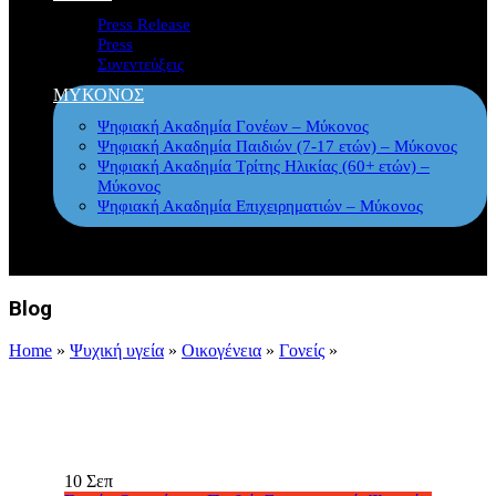
Press Release
Press
Συνεντεύξεις
ΜΥΚΟΝΟΣ
Ψηφιακή Ακαδημία Γονέων – Μύκονος
Ψηφιακή Ακαδημία Παιδιών (7-17 ετών) – Μύκονος
Ψηφιακή Ακαδημία Τρίτης Ηλικίας (60+ ετών) –
Μύκονος
Ψηφιακή Ακαδημία Επιχειρηματιών – Μύκονος
Blog
Home
»
Ψυχική υγεία
»
Οικογένεια
»
Γονείς
»
10
Σεπ