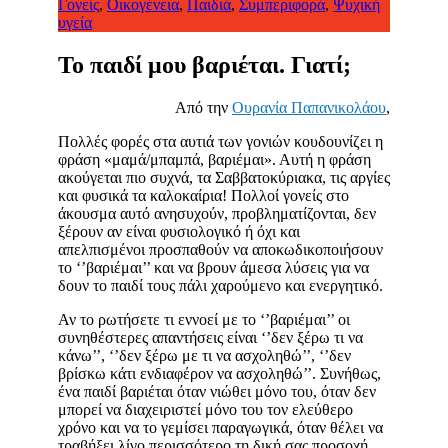
Γονείς
,
Οικογένεια
,
Παιδιά
,
Συμπεριφορά
,
Ψυχική
υγεία
Το παιδί μου βαριέται. Γιατί;
Από την
Ουρανία Παπανικολάου
,
Πολλές φορές στα αυτιά των γονιών κουδουνίζει η
φράση «μαμά/μπαμπά, βαριέμαι». Αυτή η φράση
ακούγεται πιο συχνά, τα Σαββατοκύριακα, τις αργίες
και φυσικά τα καλοκαίρια! Πολλοί γονείς στο
άκουσμα αυτό ανησυχούν, προβληματίζονται, δεν
ξέρουν αν είναι φυσιολογικό ή όχι και
απελπισμένοι προσπαθούν να αποκωδικοποιήσουν
το ‘’βαριέμαι’’ και να βρουν άμεσα λύσεις για να
δουν το παιδί τους πάλι χαρούμενο και ενεργητικό.
Αν το ρωτήσετε τι εννοεί με το ‘’βαριέμαι’’ οι
συνηθέστερες απαντήσεις είναι ‘’δεν ξέρω τι να
κάνω’’, ‘’δεν ξέρω με τι να ασχοληθώ’’, ‘’δεν
βρίσκω κάτι ενδιαφέρον να ασχοληθώ’’. Συνήθως,
ένα παιδί βαριέται όταν νιώθει μόνο του, όταν δεν
μπορεί να διαχειριστεί μόνο του τον ελεύθερο
χρόνο και να το γεμίσει παραγωγικά, όταν θέλει να
τραβήξει λίγο περισσότερο τη δική σας προσοχή