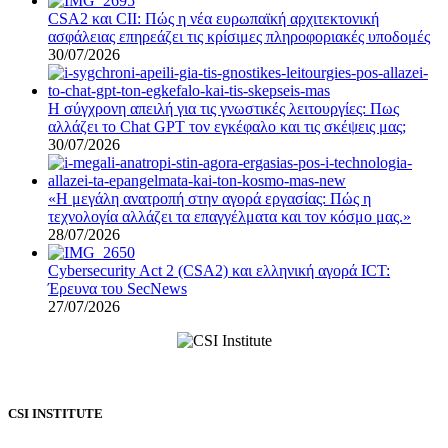
CSA2 και CII: Πώς η νέα ευρωπαϊκή αρχιτεκτονική
ασφάλειας επηρεάζει τις κρίσιμες πληροφοριακές υποδομές
30/07/2026
Η σύγχρονη απειλή για τις γνωστικές λειτουργίες: Πως
αλλάζει το Chat GPT τον εγκέφαλο και τις σκέψεις μας;
30/07/2026
«Η μεγάλη ανατροπή στην αγορά εργασίας: Πώς η
τεχνολογία αλλάζει τα επαγγέλματα και τον κόσμο μας.»
28/07/2026
Cybersecurity Act 2 (CSA2) και ελληνική αγορά ICT:
Έρευνα του SecNews
27/07/2026
CSI INSTITUTE