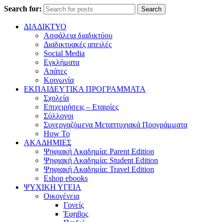
Search for:
Search
ΔΙΑΔΙΚΤΥΟ
Ασφάλεια διαδικτύου
Διαδικτυακές απειλές
Social Media
Εγκλήματα
Απάτες
Κοινωνία
ΕΚΠΑΙΔΕΥΤΙΚΑ ΠΡΟΓΡΑΜΜΑΤΑ
Σχολεία
Επιχειρήσεις – Εταιρίες
Σύλλογοι
Συνεργαζόμενα Μεταπτυχιακά Προγράμματα
How To
ΑΚΑΔΗΜΙΕΣ
Ψηφιακή Ακαδημία: Parent Edition
Ψηφιακή Ακαδημία: Student Edition
Ψηφιακή Ακαδημία: Travel Edition
Eshop ebooks
ΨΥΧΙΚΗ ΥΓΕΙΑ
Οικογένεια
Γονείς
Έφηβος