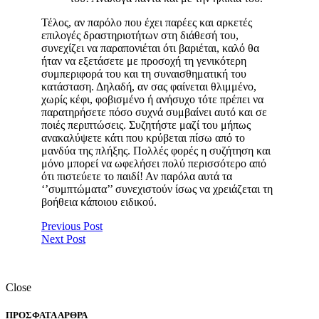
Τέλος, αν παρόλο που έχει παρέες και αρκετές
επιλογές δραστηριοτήτων στη διάθεσή του,
συνεχίζει να παραπονιέται ότι βαριέται, καλό θα
ήταν να εξετάσετε με προσοχή τη γενικότερη
συμπεριφορά του και τη συναισθηματική του
κατάσταση. Δηλαδή, αν σας φαίνεται θλιμμένο,
χωρίς κέφι, φοβισμένο ή ανήσυχο τότε πρέπει να
παρατηρήσετε πόσο συχνά συμβαίνει αυτό και σε
ποιές περιπτώσεις. Συζητήστε μαζί του μήπως
ανακαλύψετε κάτι που κρύβεται πίσω από το
μανδύα της πλήξης. Πολλές φορές η συζήτηση και
μόνο μπορεί να ωφελήσει πολύ περισσότερο από
ότι πιστεύετε το παιδί! Αν παρόλα αυτά τα
‘’συμπτώματα’’ συνεχιστούν ίσως να χρειάζεται τη
βοήθεια κάποιου ειδικού.
Previous Post
Next Post
Close
ΠΡΟΣΦΑΤΑ ΑΡΘΡΑ