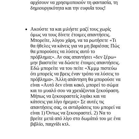
αρχίσουν να χρησιμοποιούν τη φαντασία, τη
δημιουργικότητα και την ευφυΐα τους!
Ακούστε τα και μιλήστε μαζί τους χωρίς
όμως να τους δίνετε έτοιμες απαντήσεις.
Μπορείτε, λόγου χάρη, να τα ρωτήσετε «Τι
θα ήθελες να κάνεις για να μη βαριέσαι; Πώς
θα μπορούσες να λύσεις αυτό το
πρόβλημα;». Αν σας απαντήσει «δεν ξέρω»
μην βιαστείτε να δώσετε έτοιμες απαντήσεις.
Εδώ μπορείτε να του πείτε «Χμμμ πιστεύω
ότι μπορείς να βρεις έναν τρόπο να λύσεις το
πρόβλημα». Άλλη απάντηση θα μπορούσε να
είναι «Αυτό δεν είναι κακό, μπορεί το σώμα
και το μυαλό σου να χρειάζονται ξεκούραση.
Μήπως να ξεκουραστείς λιγάκι και να
κάτσεις για λίγο ήρεμα;» Σε αυτές τις
απαντήσεις σας, οι αντιδράσεις του μπορεί να
είναι 1) Όντως να ξεκουραστεί. 2) Να το
βρείτε μετά από λίγο στο δωμάτιό του με ένα
βιβλίο, παιχνίδι κτλ.