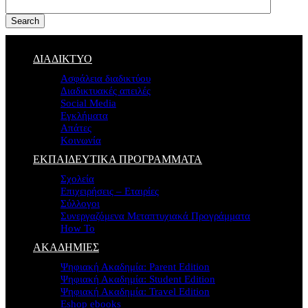
Search
ΔΙΑΔΙΚΤΥΟ
Ασφάλεια διαδικτύου
Διαδικτυακές απειλές
Social Media
Εγκλήματα
Απάτες
Κοινωνία
ΕΚΠΑΙΔΕΥΤΙΚΑ ΠΡΟΓΡΑΜΜΑΤΑ
Σχολεία
Επιχειρήσεις – Εταιρίες
Σύλλογοι
Συνεργαζόμενα Μεταπτυχιακά Προγράμματα
How To
ΑΚΑΔΗΜΙΕΣ
Ψηφιακή Ακαδημία: Parent Edition
Ψηφιακή Ακαδημία: Student Edition
Ψηφιακή Ακαδημία: Travel Edition
Eshop ebooks