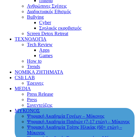
Παιδιά
Ανθρώπινες Σχέσεις
Διαδικτυακός Εθισμός
Bullying
Cyber
Σχολικός εκφοβισμός
Screen Detox Retreat
ΤΕΧΝΟΛΟΓΙΑ
Tech Review
Apps
Games
How to
Trends
ΝΟΜΙΚΑ ΖΗΤΗΜΑΤΑ
CSIi LAB
Έρευνες
MEDIA
Press Release
Press
Συνεντεύξεις
ΜΥΚΟΝΟΣ
Ψηφιακή Ακαδημία Γονέων – Μύκονος
Ψηφιακή Ακαδημία Παιδιών (7-17 ετών) – Μύκονος
Ψηφιακή Ακαδημία Τρίτης Ηλικίας (60+ ετών) –
Μύκονος