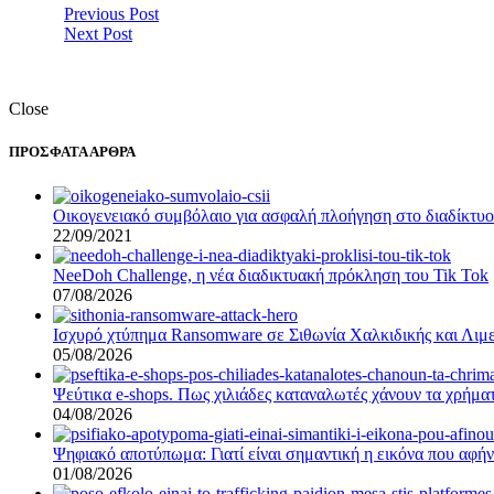
Previous Post
Next Post
Close
ΠΡΟΣΦΑΤΑ ΑΡΘΡΑ
Οικογενειακό συμβόλαιο για ασφαλή πλοήγηση στο διαδίκτυο –
22/09/2021
NeeDoh Challenge, η νέα διαδικτυακή πρόκληση του Tik Tok
07/08/2026
Ισχυρό χτύπημα Ransomware σε Σιθωνία Χαλκιδικής και Λιμε
05/08/2026
Ψεύτικα e-shops. Πως χιλιάδες καταναλωτές χάνουν τα χρήματ
04/08/2026
Ψηφιακό αποτύπωμα: Γιατί είναι σημαντική η εικόνα που αφήν
01/08/2026