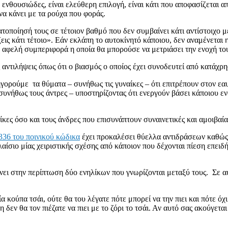
ενθουσιώδες, είναι ελεύθερη επιλογή, είναι κάτι που αποφασίζεται από
να κάνει με τα ρούχα που φοράς.
οποίησή τους σε τέτοιον βαθμό που δεν συμβαίνει κάτι αντίστοιχο 
ζεις κάτι τέτοιο». Εάν εκλάπη το αυτοκίνητό κάποιου, δεν αναμένεται
α αφελή συμπεριφορά η οποία θα μπορούσε να μετριάσει την ενοχή το
ντιλήψεις όπως ότι ο βιασμός ο οποίος έχει συνοδευτεί από κατάχρη
ηγορούμε τα θύματα – συνήθως τις γυναίκες – ότι επιτρέπουν στον εα
νήθως τους άντρες – υποστηρίζοντας ότι ενεργούν βάσει κάποιου ενσ
ίκες όσο και τους άνδρες που επισυνάπτουν συναινετικές και αμοιβα
336 του ποινικού κώδικα
έχει προκαλέσει θύελλα αντιδράσεων καθώς 
ίσιο μίας χειριστικής σχέσης από κάποιον που δέχονται πίεση επειδή 
νει στην περίπτωση δύο ενηλίκων που γνωρίζονται μεταξύ τους. Σε αυ
α κούπα τσάι, ούτε θα του λέγατε πότε μπορεί να την πιει και πότε όχι
δεν θα τον πιέζατε να πιει με το ζόρι το τσάι. Αν αυτό σας ακούγεται