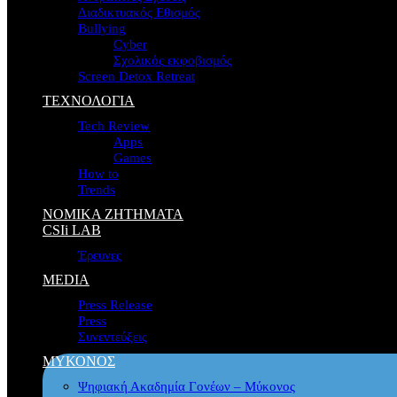
Διαδικτυακός Εθισμός
Bullying
Cyber
Σχολικός εκφοβισμός
Screen Detox Retreat
ΤΕΧΝΟΛΟΓΙΑ
Tech Review
Apps
Games
How to
Trends
ΝΟΜΙΚΑ ΖΗΤΗΜΑΤΑ
CSIi LAB
Έρευνες
MEDIA
Press Release
Press
Συνεντεύξεις
ΜΥΚΟΝΟΣ
Ψηφιακή Ακαδημία Γονέων – Μύκονος