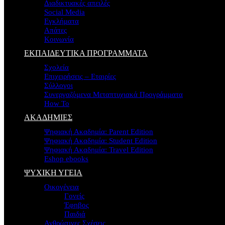
Διαδικτυακές απειλές
Social Media
Εγκλήματα
Απάτες
Κοινωνία
ΕΚΠΑΙΔΕΥΤΙΚΑ ΠΡΟΓΡΑΜΜΑΤΑ
Σχολεία
Επιχειρήσεις – Εταιρίες
Σύλλογοι
Συνεργαζόμενα Μεταπτυχιακά Προγράμματα
How To
ΑΚΑΔΗΜΙΕΣ
Ψηφιακή Ακαδημία: Parent Edition
Ψηφιακή Ακαδημία: Student Edition
Ψηφιακή Ακαδημία: Travel Edition
Eshop ebooks
ΨΥΧΙΚΗ ΥΓΕΙΑ
Οικογένεια
Γονείς
Έφηβος
Παιδιά
Ανθρώπινες Σχέσεις