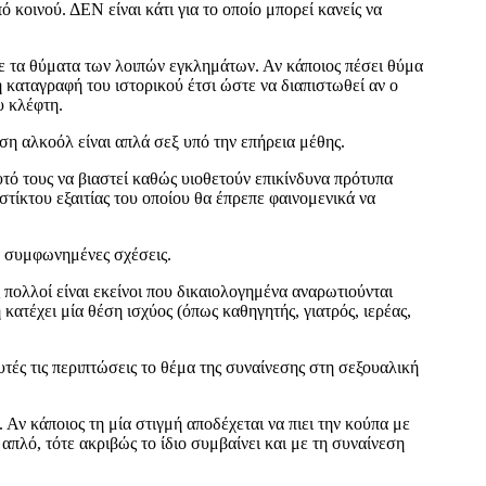
 κοινού. ΔΕΝ είναι κάτι για το οποίο μπορεί κανείς να
με τα θύματα των λοιπών εγκλημάτων. Αν κάποιος πέσει θύμα
 η καταγραφή του ιστορικού έτσι ώστε να διαπιστωθεί αν ο
υ κλέφτη.
ση αλκοόλ είναι απλά σεξ υπό την επήρεια μέθης.
υτό τους να βιαστεί καθώς υιοθετούν επικίνδυνα πρότυπα
τίκτου εξαιτίας του οποίου θα έπρεπε φαινομενικά να
ία συμφωνημένες σχέσεις.
πολλοί είναι εκείνοι που δικαιολογημένα αναρωτιούνται
κατέχει μία θέση ισχύος (όπως καθηγητής, γιατρός, ιερέας,
τές τις περιπτώσεις το θέμα της συναίνεσης στη σεξουαλική
. Αν κάποιος τη μία στιγμή αποδέχεται να πιει την κούπα με
 απλό, τότε ακριβώς το ίδιο συμβαίνει και με τη συναίνεση