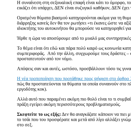
Η συναίνεση στη σεξουαλική επαφή είναι κάτι το όμορφο, το 
εικάζει ότι υπάρχει, ΔΕΝ είναι συζυγικό καθήκον, ΔΕΝ έχει 
Oρισμένα θύματα βιασμού κατηγορούνται ακόμα για τη θυματ
διάρρηξης κανείς δεν θα τον ρωτήσει «τι έκανες ώστε να αξί
ιδιοκτήτης του αυτοκινήτου θα μπορούσε να κατηγορηθεί γι
Ήρθε η ώρα να αποσύρουμε από το μυαλό μας συντηρητικές α
Το θέμα είναι ότι εδώ και πάρα πολύ καιρό ως κοινωνία κατ
συμπεριφοράς. Από την άλλη, συγχωρούμε τους δράστες – συ
προστατευτούν από τον νόμο.
Απόψεις σαν και αυτές, ωστόσο, προσβάλλουν τόσο τις γυνα
Η νέα τροποποίηση που προτάθηκε προς ψήφιση στο άρθρο 
πώς θα προστατεύονται τα θύματα τα οποία συναινούν στο πλα
εργοδότης κοκ).
Αλλά αυτό που παραμένει ακόμη πιο θολό είναι το τι συμβαί
πράξη εγείρει ακόμη περισσότερους προβληματισμούς.
Σκεφτείτε το ως εξής:
Δεν θα αναγκάζατε κάποιον να πιει μί
το τσάι που του προσφέρατε και μετά από λίγο αλλάξει γνώμη 
στο σεξ.