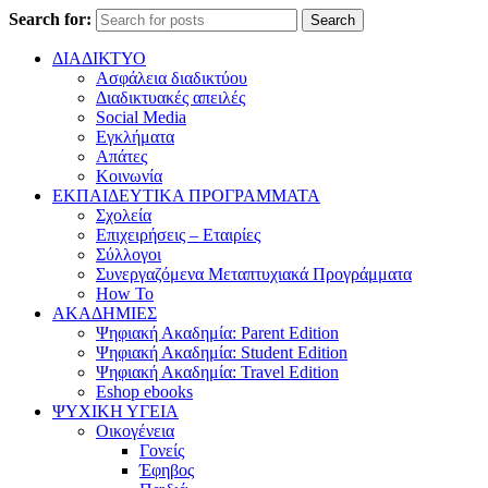
Search for:
Search
ΔΙΑΔΙΚΤΥΟ
Ασφάλεια διαδικτύου
Διαδικτυακές απειλές
Social Media
Εγκλήματα
Απάτες
Κοινωνία
ΕΚΠΑΙΔΕΥΤΙΚΑ ΠΡΟΓΡΑΜΜΑΤΑ
Σχολεία
Επιχειρήσεις – Εταιρίες
Σύλλογοι
Συνεργαζόμενα Μεταπτυχιακά Προγράμματα
How To
ΑΚΑΔΗΜΙΕΣ
Ψηφιακή Ακαδημία: Parent Edition
Ψηφιακή Ακαδημία: Student Edition
Ψηφιακή Ακαδημία: Travel Edition
Eshop ebooks
ΨΥΧΙΚΗ ΥΓΕΙΑ
Οικογένεια
Γονείς
Έφηβος