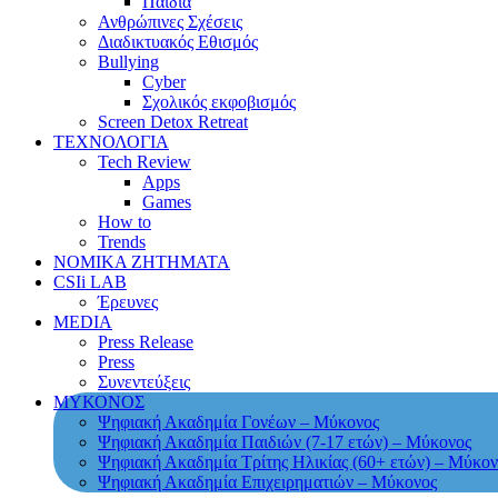
Παιδιά
Ανθρώπινες Σχέσεις
Διαδικτυακός Εθισμός
Bullying
Cyber
Σχολικός εκφοβισμός
Screen Detox Retreat
ΤΕΧΝΟΛΟΓΙΑ
Tech Review
Apps
Games
How to
Trends
ΝΟΜΙΚΑ ΖΗΤΗΜΑΤΑ
CSIi LAB
Έρευνες
MEDIA
Press Release
Press
Συνεντεύξεις
ΜΥΚΟΝΟΣ
Ψηφιακή Ακαδημία Γονέων – Μύκονος
Ψηφιακή Ακαδημία Παιδιών (7-17 ετών) – Μύκονος
Ψηφιακή Ακαδημία Τρίτης Ηλικίας (60+ ετών) – Μύκον
Ψηφιακή Ακαδημία Επιχειρηματιών – Μύκονος