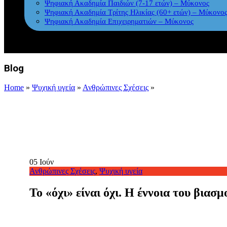
Ψηφιακή Ακαδημία Παιδιών (7-17 ετών) – Μύκονος
Ψηφιακή Ακαδημία Τρίτης Ηλικίας (60+ ετών) – Μύκονο
Ψηφιακή Ακαδημία Επιχειρηματιών – Μύκονος
Blog
Home
»
Ψυχική υγεία
»
Ανθρώπινες Σχέσεις
»
05
Ιούν
Ανθρώπινες Σχέσεις
,
Ψυχική υγεία
Το «όχι» είναι όχι. Η έννοια του βιασ