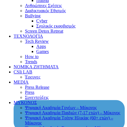
Παιδιά
Ανθρώπινες Σχέσεις
Διαδικτυακός Εθισμός
Bullying
Cyber
Σχολικός εκφοβισμός
Screen Detox Retreat
ΤΕΧΝΟΛΟΓΙΑ
Tech Review
Apps
Games
How to
Trends
ΝΟΜΙΚΑ ΖΗΤΗΜΑΤΑ
CSIi LAB
Έρευνες
MEDIA
Press Release
Press
Συνεντεύξεις
ΜΥΚΟΝΟΣ
Ψηφιακή Ακαδημία Γονέων – Μύκονος
Ψηφιακή Ακαδημία Παιδιών (7-17 ετών) – Μύκονος
Ψηφιακή Ακαδημία Τρίτης Ηλικίας (60+ ετών) –
Μύκονος