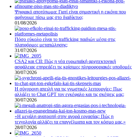
Ψηφιακό αποτύπωμα: Γιατί είναι σημαντική η εικόνα που
αφήνουμε πίσω μας στο διαδίκτυο;
01/08/2026
Πόσο εύκολο είναι το trafficking παιδιών μέσα στις
πλατφόρμες μεταπώλησης;
31/07/2026
CSA2 και CII: Πώς η νέα ευρωπαϊκή αρχιτεκτονική
ασφάλειας επηρεάζει τις κρίσιμες πληροφοριακές υποδομές
30/07/2026
Η σύγχρονη απειλή για τις γνωστικές λειτουργίες: Πως
αλλάζει το Chat GPT τον εγκέφαλο και τις σκέψεις μας;
30/07/2026
«Η μεγάλη ανατροπή στην αγορά εργασίας: Πώς η
τεχνολογία αλλάζει τα επαγγέλματα και τον κόσμο μας.»
28/07/2026