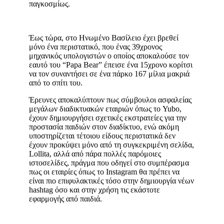
παγκοσμίως.
Έως τώρα, στο Ηνωμένο Βασίλειο έχει βρεθεί
μόνο ένα περιστατικό, που ένας 39χρονος
μηχανικός υπολογιστών ο οποίος αποκαλούσε τον
εαυτό του “Papa Bear” έπεισε ένα 15χρονο κορίτσι
να τον συναντήσει σε ένα πάρκο 167 μίλια μακριά
από το σπίτι του.
Έρευνες αποκαλύπτουν πως σύμβουλοι ασφαλείας
μεγάλων διαδικτυακών εταιριών όπως το Yubo,
έχουν δημιουργήσει σχετικές εκστρατείες για την
προστασία παιδιών στον διαδίκτυο, ενώ ακόμη
υποστηρίζεται τέτοιου είδους περιστατικά δεν
έχουν προκύψει μόνο από τη συγκεκριμένη σελίδα,
Lollita, αλλά από πάρα πολλές παρόμοιες
ιστοσελίδες, πράγμα που οδηγεί στο συμπέρασμα
πως οι εταιρίες όπως το Instagram θα πρέπει να
είναι πιο επιφυλακτικές τόσο στην δημιουργία νέων
hashtag όσο και στην χρήση τις εκάστοτε
εφαρμογής από παιδιά.