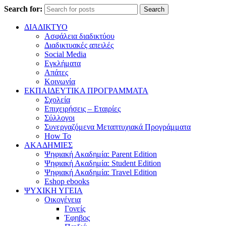
Search for:
Search
ΔΙΑΔΙΚΤΥΟ
Ασφάλεια διαδικτύου
Διαδικτυακές απειλές
Social Media
Εγκλήματα
Απάτες
Κοινωνία
ΕΚΠΑΙΔΕΥΤΙΚΑ ΠΡΟΓΡΑΜΜΑΤΑ
Σχολεία
Επιχειρήσεις – Εταιρίες
Σύλλογοι
Συνεργαζόμενα Μεταπτυχιακά Προγράμματα
How To
ΑΚΑΔΗΜΙΕΣ
Ψηφιακή Ακαδημία: Parent Edition
Ψηφιακή Ακαδημία: Student Edition
Ψηφιακή Ακαδημία: Travel Edition
Eshop ebooks
ΨΥΧΙΚΗ ΥΓΕΙΑ
Οικογένεια
Γονείς
Έφηβος