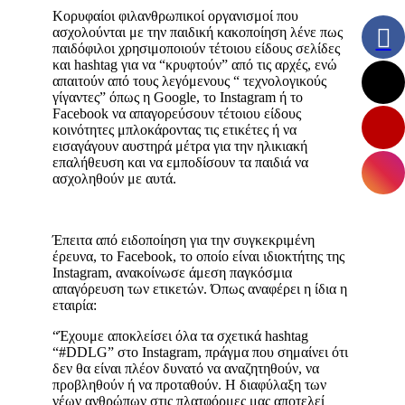
Κορυφαίοι φιλανθρωπικοί οργανισμοί που
ασχολούνται με την παιδική κακοποίηση λένε πως
παιδόφιλοι χρησιμοποιούν τέτοιου είδους σελίδες
και hashtag για να “κρυφτούν” από τις αρχές, ενώ
απαιτούν από τους λεγόμενους “ τεχνολογικούς
γίγαντες” όπως η Google, το Instagram ή το
Facebook να απαγορεύσουν τέτοιου είδους
κοινότητες μπλοκάροντας τις ετικέτες ή να
εισαγάγουν αυστηρά μέτρα για την ηλικιακή
επαλήθευση και να εμποδίσουν τα παιδιά να
ασχοληθούν με αυτά.
Έπειτα από ειδοποίηση για την συγκεκριμένη
έρευνα, το Facebook, το οποίο είναι ιδιοκτήτης της
Instagram, ανακοίνωσε άμεση παγκόσμια
απαγόρευση των ετικετών. Όπως αναφέρει η ίδια η
εταιρία:
“Έχουμε αποκλείσει όλα τα σχετικά hashtag
“#DDLG” στο Instagram, πράγμα που σημαίνει ότι
δεν θα είναι πλέον δυνατό να αναζητηθούν, να
προβληθούν ή να προταθούν. Η διαφύλαξη των
νέων ανθρώπων στις πλατφόρμες μας αποτελεί