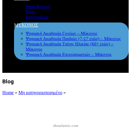
Press Release
Press
Συνεντεύξεις
ΜΥΚΟΝΟΣ
Ψηφιακή Ακαδημία Γονέων – Μύκονος
Ψηφιακή Ακαδημία Παιδιών (7-17 ετών) – Μύκονος
Ψηφιακή Ακαδημία Τρίτης Ηλικίας (60+ ετών) –
Μύκονος
Ψηφιακή Ακαδημία Επιχειρηματιών – Μύκονος
Blog
Home
»
Μη κατηγοριοποιημένο
»
theatlantic.com