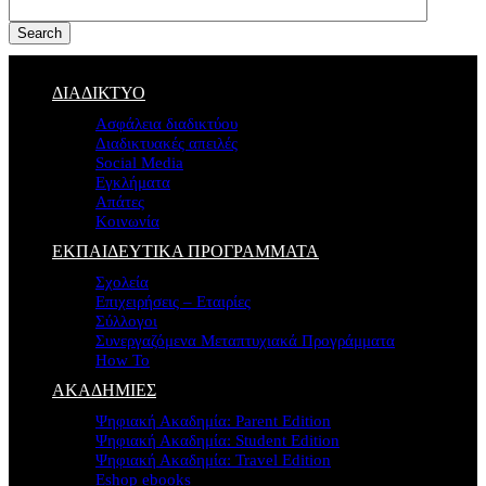
Search
ΔΙΑΔΙΚΤΥΟ
Ασφάλεια διαδικτύου
Διαδικτυακές απειλές
Social Media
Εγκλήματα
Απάτες
Κοινωνία
ΕΚΠΑΙΔΕΥΤΙΚΑ ΠΡΟΓΡΑΜΜΑΤΑ
Σχολεία
Επιχειρήσεις – Εταιρίες
Σύλλογοι
Συνεργαζόμενα Μεταπτυχιακά Προγράμματα
How To
ΑΚΑΔΗΜΙΕΣ
Ψηφιακή Ακαδημία: Parent Edition
Ψηφιακή Ακαδημία: Student Edition
Ψηφιακή Ακαδημία: Travel Edition
Eshop ebooks