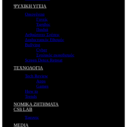
ΨΥΧΙΚΗ ΥΓΕΙΑ
Οικογένεια
Γονείς
Έφηβος
Παιδιά
Ανθρώπινες Σχέσεις
Διαδικτυακός Εθισμός
Bullying
Cyber
Σχολικός εκφοβισμός
Screen Detox Retreat
ΤΕΧΝΟΛΟΓΙΑ
Tech Review
Apps
Games
How to
Trends
ΝΟΜΙΚΑ ΖΗΤΗΜΑΤΑ
CSIi LAB
Έρευνες
MEDIA