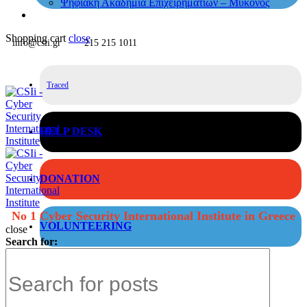
Ψηφιακή Ακαδημία Επιχειρηματιών – Μύκονος
Shopping cart
close
info@csii.gr
215 215 1011
Traced
HELP DESK
DONATION
No 1 Cyber Security International Institute in Greece
VOLUNTEERING
close
Search for: