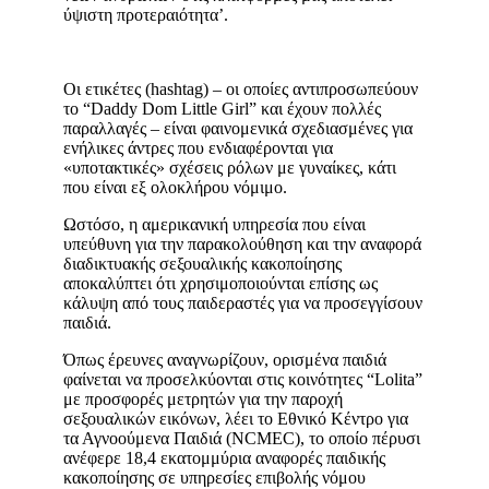
ύψιστη προτεραιότητα’.
Οι ετικέτες (hashtag) – οι οποίες αντιπροσωπεύουν
το “Daddy Dom Little Girl” και έχουν πολλές
παραλλαγές – είναι φαινομενικά σχεδιασμένες για
ενήλικες άντρες που ενδιαφέρονται για
«υποτακτικές» σχέσεις ρόλων με γυναίκες, κάτι
που είναι εξ ολοκλήρου νόμιμο.
Ωστόσο, η αμερικανική υπηρεσία που είναι
υπεύθυνη για την παρακολούθηση και την αναφορά
διαδικτυακής σεξουαλικής κακοποίησης
αποκαλύπτει ότι χρησιμοποιούνται επίσης ως
κάλυψη από τους παιδεραστές για να προσεγγίσουν
παιδιά.
Όπως έρευνες αναγνωρίζουν, ορισμένα παιδιά
φαίνεται να προσελκύονται στις κοινότητες “Lolita”
με προσφορές μετρητών για την παροχή
σεξουαλικών εικόνων, λέει το Εθνικό Κέντρο για
τα Αγνοούμενα Παιδιά (NCMEC), το οποίο πέρυσι
ανέφερε 18,4 εκατομμύρια αναφορές παιδικής
κακοποίησης σε υπηρεσίες επιβολής νόμου