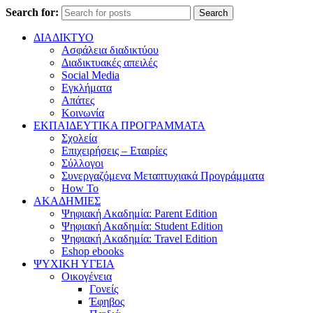
Search for:
Search
ΔΙΑΔΙΚΤΥΟ
Ασφάλεια διαδικτύου
Διαδικτυακές απειλές
Social Media
Εγκλήματα
Απάτες
Κοινωνία
ΕΚΠΑΙΔΕΥΤΙΚΑ ΠΡΟΓΡΑΜΜΑΤΑ
Σχολεία
Επιχειρήσεις – Εταιρίες
Σύλλογοι
Συνεργαζόμενα Μεταπτυχιακά Προγράμματα
How To
ΑΚΑΔΗΜΙΕΣ
Ψηφιακή Ακαδημία: Parent Edition
Ψηφιακή Ακαδημία: Student Edition
Ψηφιακή Ακαδημία: Travel Edition
Eshop ebooks
ΨΥΧΙΚΗ ΥΓΕΙΑ
Οικογένεια
Γονείς
Έφηβος