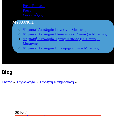
Press Release
Press
Συνεντεύξεις
ΜΥΚΟΝΟΣ
Ψηφιακή Ακαδημία Γονέων – Μύκονος
Ψηφιακή Ακαδημία Παιδιών (7-17 ετών) – Μύκονος
Ψηφιακή Ακαδημία Τρίτης Ηλικίας (60+ ετών) –
Μύκονος
Ψηφιακή Ακαδημία Επιχειρηματιών – Μύκονος
Blog
Home
»
Τεχνολογία
»
Τεχνητή Νοημοσύνη
»
20
Νοέ