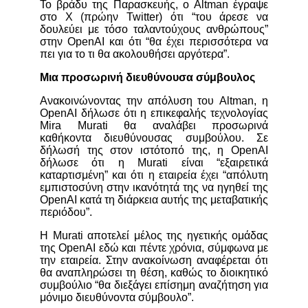
Το βράδυ της Παρασκευής, ο Altman έγραψε
στο X (πρώην Twitter) ότι “του άρεσε να
δουλεύει με τόσο ταλαντούχους ανθρώπους”
στην OpenAI και ότι “θα έχει περισσότερα να
πει για το τι θα ακολουθήσει αργότερα”.
Μια προσωρινή διευθύνουσα σύμβουλος
Ανακοινώνοντας την απόλυση του Altman, η
OpenAI δήλωσε ότι η επικεφαλής τεχνολογίας
Mira Murati θα αναλάβει προσωρινά
καθήκοντα διευθύνουσας συμβούλου.
Σε
δήλωσή της στον ιστότοπό της, η OpenAI
δήλωσε ότι η Murati είναι “εξαιρετικά
καταρτισμένη” και ότι η εταιρεία έχει “απόλυτη
εμπιστοσύνη στην ικανότητά της να ηγηθεί της
OpenAI κατά τη διάρκεια αυτής της μεταβατικής
περιόδου”.
Η Murati αποτελεί μέλος της ηγετικής ομάδας
της OpenAI εδώ και πέντε χρόνια, σύμφωνα με
την εταιρεία. Στην ανακοίνωση αναφέρεται ότι
θα αναπληρώσει τη θέση, καθώς το διοικητικό
συμβούλιο “θα διεξάγει επίσημη αναζήτηση για
μόνιμο διευθύνοντα σύμβουλο”.