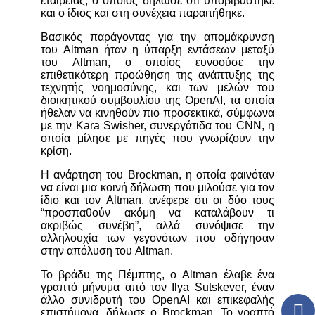
εταιρείας, ο οποίος δήλωσε ότι υποβιβάστηκε
και ο ίδιος και στη συνέχεια παραιτήθηκε.
Βασικός παράγοντας για την απομάκρυνση
του Altman ήταν η ύπαρξη εντάσεων μεταξύ
του Altman, ο οποίος ευνοούσε την
επιθετικότερη προώθηση της ανάπτυξης της
τεχνητής νοημοσύνης, και των μελών του
διοικητικού συμβουλίου της OpenAI, τα οποία
ήθελαν να κινηθούν πιο προσεκτικά, σύμφωνα
με την Kara Swisher, συνεργάτιδα του CNN, η
οποία μίλησε με πηγές που γνωρίζουν την
κρίση.
Η ανάρτηση του Brockman, η οποία φαινόταν
να είναι μια κοινή δήλωση που μιλούσε για τον
ίδιο και τον Altman, ανέφερε ότι οι δύο τους
“προσπαθούν ακόμη να καταλάβουν τι
ακριβώς συνέβη”, αλλά συνόψισε την
αλληλουχία των γεγονότων που οδήγησαν
στην απόλυση του Altman.
Το βράδυ της Πέμπτης, ο Altman έλαβε ένα
γραπτό μήνυμα από τον Ilya Sutskever, έναν
άλλο συνιδρυτή του OpenAI και επικεφαλής
επιστήμονα, δήλωσε ο Brockman. Το γραπτό