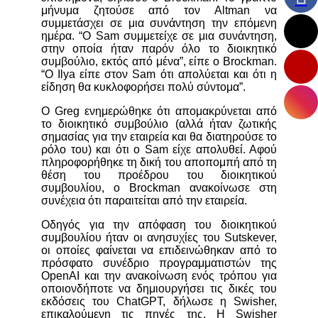
μήνυμα ζητούσε από τον Altman να
συμμετάσχει σε μια συνάντηση την επόμενη
ημέρα.
“Ο Sam συμμετείχε σε μια συνάντηση,
στην οποία ήταν παρόν όλο το διοικητικό
συμβούλιο, εκτός από μένα”, είπε ο Brockman.
“Ο Ilya είπε στον Sam ότι απολύεται και ότι η
είδηση θα κυκλοφορήσει πολύ σύντομα”.
Ο Greg ενημερώθηκε ότι απομακρύνεται από
το διοικητικό συμβούλιο (αλλά ήταν ζωτικής
σημασίας για την εταιρεία και θα διατηρούσε το
ρόλο του) και ότι ο Sam είχε απολυθεί.
Αφού
πληροφορήθηκε τη δική του αποπομπή από τη
θέση του προέδρου του διοικητικού
συμβουλίου, ο Brockman ανακοίνωσε στη
συνέχεια ότι παραιτείται από την εταιρεία.
Οδηγός για την απόφαση του διοικητικού
συμβουλίου ήταν οι ανησυχίες του Sutskever,
οι οποίες φαίνεται να επιδεινώθηκαν από το
πρόσφατο συνέδριο προγραμματιστών της
OpenAI και την ανακοίνωση ενός τρόπου για
οποιονδήποτε να δημιουργήσει τις δικές του
εκδόσεις του ChatGPT, δήλωσε η Swisher,
επικαλούμενη τις πηγές της. Η Swisher