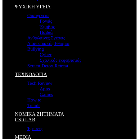
ΨΥΧΙΚΗ ΥΓΕΙΑ
Οικογένεια
Γονείς
Έφηβος
Παιδιά
Ανθρώπινες Σχέσεις
Διαδικτυακός Εθισμός
Bullying
Cyber
Σχολικός εκφοβισμός
Screen Detox Retreat
ΤΕΧΝΟΛΟΓΙΑ
Tech Review
Apps
Games
How to
Trends
ΝΟΜΙΚΑ ΖΗΤΗΜΑΤΑ
CSIi LAB
Έρευνες
MEDIA