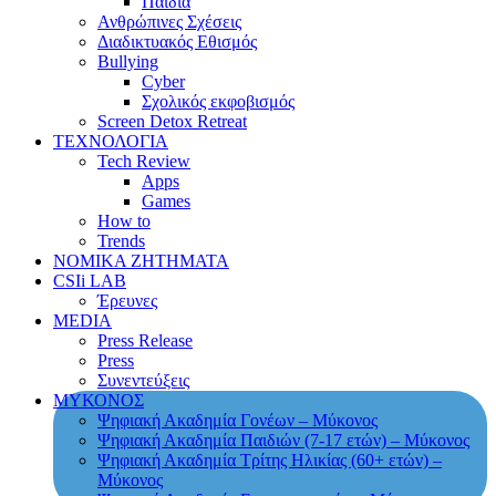
Παιδιά
Ανθρώπινες Σχέσεις
Διαδικτυακός Εθισμός
Bullying
Cyber
Σχολικός εκφοβισμός
Screen Detox Retreat
ΤΕΧΝΟΛΟΓΙΑ
Tech Review
Apps
Games
How to
Trends
ΝΟΜΙΚΑ ΖΗΤΗΜΑΤΑ
CSIi LAB
Έρευνες
MEDIA
Press Release
Press
Συνεντεύξεις
ΜΥΚΟΝΟΣ
Ψηφιακή Ακαδημία Γονέων – Μύκονος
Ψηφιακή Ακαδημία Παιδιών (7-17 ετών) – Μύκονος
Ψηφιακή Ακαδημία Τρίτης Ηλικίας (60+ ετών) –
Μύκονος