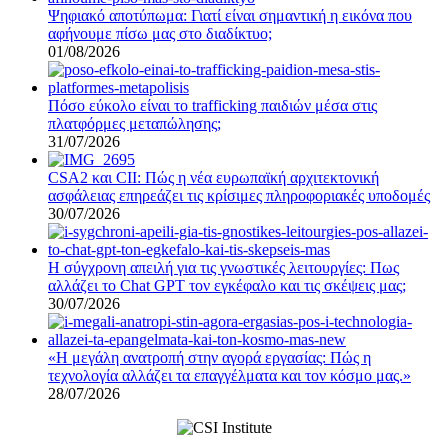
Ψηφιακό αποτύπωμα: Γιατί είναι σημαντική η εικόνα που
αφήνουμε πίσω μας στο διαδίκτυο;
01/08/2026
Πόσο εύκολο είναι το trafficking παιδιών μέσα στις
πλατφόρμες μεταπώλησης;
31/07/2026
CSA2 και CII: Πώς η νέα ευρωπαϊκή αρχιτεκτονική
ασφάλειας επηρεάζει τις κρίσιμες πληροφοριακές υποδομές
30/07/2026
Η σύγχρονη απειλή για τις γνωστικές λειτουργίες: Πως
αλλάζει το Chat GPT τον εγκέφαλο και τις σκέψεις μας;
30/07/2026
«Η μεγάλη ανατροπή στην αγορά εργασίας: Πώς η
τεχνολογία αλλάζει τα επαγγέλματα και τον κόσμο μας.»
28/07/2026