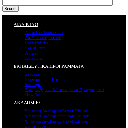
Search
ΔΙΑΔΙΚΤΥΟ
Ασφάλεια διαδικτύου
Διαδικτυακές απειλές
Social Media
Εγκλήματα
Απάτες
Κοινωνία
ΕΚΠΑΙΔΕΥΤΙΚΑ ΠΡΟΓΡΑΜΜΑΤΑ
Σχολεία
Επιχειρήσεις – Εταιρίες
Σύλλογοι
Συνεργαζόμενα Μεταπτυχιακά Προγράμματα
How To
ΑΚΑΔΗΜΙΕΣ
Ψηφιακή Ακαδημία: Parent Edition
Ψηφιακή Ακαδημία: Student Edition
Ψηφιακή Ακαδημία: Travel Edition
Eshop ebooks