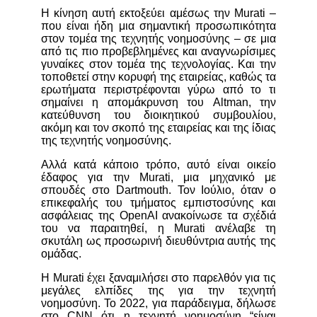
Η κίνηση αυτή εκτοξεύει αμέσως την Murati –
που είναι ήδη μια σημαντική προσωπικότητα
στον τομέα της τεχνητής νοημοσύνης – σε μια
από τις πιο προβεβλημένες και αναγνωρίσιμες
γυναίκες στον τομέα της τεχνολογίας. Και την
τοποθετεί στην κορυφή της εταιρείας, καθώς τα
ερωτήματα περιστρέφονται γύρω από το τι
σημαίνει η απομάκρυνση του Altman, την
κατεύθυνση του διοικητικού συμβουλίου,
ακόμη και τον σκοπό της εταιρείας και της ίδιας
της τεχνητής νοημοσύνης.
Αλλά κατά κάποιο τρόπο, αυτό είναι οικείο
έδαφος για την Murati, μια μηχανικό με
σπουδές στο Dartmouth. Τον Ιούλιο, όταν ο
επικεφαλής του τμήματος εμπιστοσύνης και
ασφάλειας της OpenAI ανακοίνωσε τα σχέδιά
του να παραιτηθεί, η Murati ανέλαβε τη
σκυτάλη ως προσωρινή διευθύντρια αυτής της
ομάδας.
Η Murati έχει ξαναμιλήσει στο παρελθόν για τις
μεγάλες ελπίδες της για την τεχνητή
νοημοσύνη. Το 2022, για παράδειγμα, δήλωσε
στο CNN ότι η τεχνητή νοημοσύνη “είναι