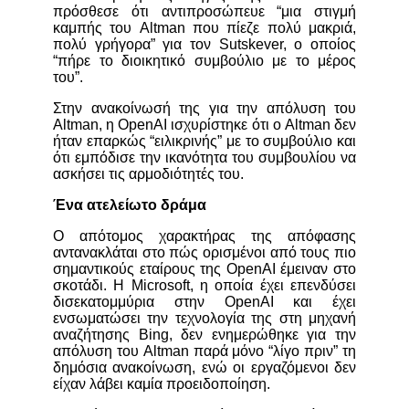
πρόσθεσε ότι αντιπροσώπευε “μια στιγμή
καμπής του Altman που πίεζε πολύ μακριά,
πολύ γρήγορα” για τον Sutskever, ο οποίος
“πήρε το διοικητικό συμβούλιο με το μέρος
του”.
Στην ανακοίνωσή της για την απόλυση του
Altman, η OpenAI ισχυρίστηκε ότι ο Altman δεν
ήταν επαρκώς “ειλικρινής” με το συμβούλιο και
ότι εμπόδισε την ικανότητα του συμβουλίου να
ασκήσει τις αρμοδιότητές του.
Ένα ατελείωτο δράμα
Ο απότομος χαρακτήρας της απόφασης
αντανακλάται στο πώς ορισμένοι από τους πιο
σημαντικούς εταίρους της OpenAI έμειναν στο
σκοτάδι.
Η Microsoft, η οποία έχει επενδύσει
δισεκατομμύρια στην OpenAI και έχει
ενσωματώσει την τεχνολογία της στη μηχανή
αναζήτησης Bing, δεν ενημερώθηκε για την
απόλυση του Altman παρά μόνο “λίγο πριν” τη
δημόσια ανακοίνωση, ενώ οι εργαζόμενοι δεν
είχαν λάβει καμία προειδοποίηση.