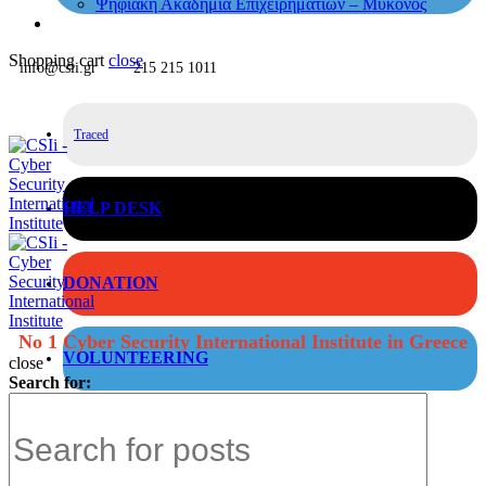
Ψηφιακή Ακαδημία Επιχειρηματιών – Μύκονος
Shopping cart
close
info@csii.gr
215 215 1011
Traced
HELP DESK
DONATION
No 1 Cyber Security International Institute in Greece
VOLUNTEERING
close
Search for: