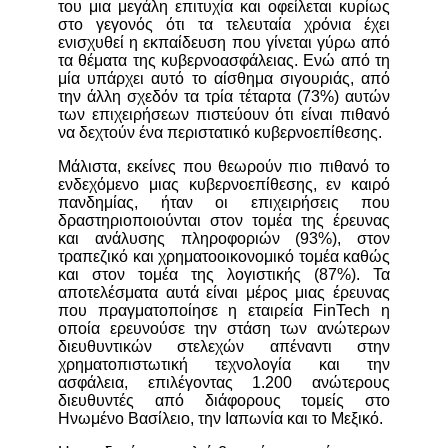
του μια μεγάλη επιτυχία και οφείλεται κυρίως
στο γεγονός ότι τα τελευταία χρόνια έχει
ενισχυθεί η εκπαίδευση που γίνεται γύρω από
τα θέματα της κυβερνοασφάλειας. Ενώ από τη
μία υπάρχει αυτό το αίσθημα σιγουριάς, από
την άλλη σχεδόν τα τρία τέταρτα (73%) αυτών
των επιχειρήσεων πιστεύουν ότι είναι πιθανό
να δεχτούν ένα περιστατικό κυβερνοεπίθεσης.
Μάλιστα, εκείνες που θεωρούν πιο πιθανό το
ενδεχόμενο μιας κυβερνοεπίθεσης, εν καιρό
πανδημίας, ήταν οι επιχειρήσεις που
δραστηριοποιούνται στον τομέα της έρευνας
και ανάλυσης πληροφοριών (93%), στον
τραπεζικό και χρηματοοικονομικό τομέα καθώς
και στον τομέα της λογιστικής (87%).
Τα
αποτελέσματα αυτά είναι μέρος μιας έρευνας
που πραγματοποίησε η εταιρεία FinTech η
οποία ερευνούσε την στάση των ανώτερων
διευθυντικών στελεχών απέναντι στην
χρηματοπιστωτική τεχνολογία και την
ασφάλεια, επιλέγοντας 1.200 ανώτερους
διευθυντές από διάφορους τομείς στο
Ηνωμένο Βασίλειο, την Ιαπωνία και το Μεξικό.