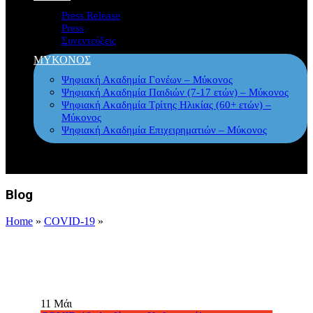
Press Release
Press
Συνεντεύξεις
ΜΥΚΟΝΟΣ
Ψηφιακή Ακαδημία Γονέων – Μύκονος
Ψηφιακή Ακαδημία Παιδιών (7-17 ετών) – Μύκονος
Ψηφιακή Ακαδημία Τρίτης Ηλικίας (60+ ετών) –
Μύκονος
Ψηφιακή Ακαδημία Επιχειρηματιών – Μύκονος
Blog
Home
»
COVID-19
»
11
Μάι