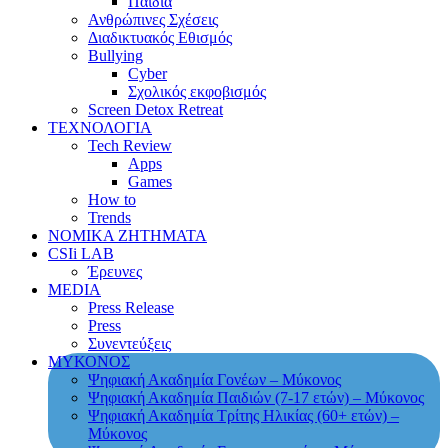
Παιδιά
Ανθρώπινες Σχέσεις
Διαδικτυακός Εθισμός
Bullying
Cyber
Σχολικός εκφοβισμός
Screen Detox Retreat
ΤΕΧΝΟΛΟΓΙΑ
Tech Review
Apps
Games
How to
Trends
ΝΟΜΙΚΑ ΖΗΤΗΜΑΤΑ
CSIi LAB
Έρευνες
MEDIA
Press Release
Press
Συνεντεύξεις
ΜΥΚΟΝΟΣ
Ψηφιακή Ακαδημία Γονέων – Μύκονος
Ψηφιακή Ακαδημία Παιδιών (7-17 ετών) – Μύκονος
Ψηφιακή Ακαδημία Τρίτης Ηλικίας (60+ ετών) –
Μύκονος