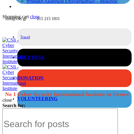
Ψηφιακή Ακαδημία Επιχειρηματιών – Μύκονος
Shopping cart
close
info@csii.gr
215 215 1011
Traced
HELP DESK
DONATION
No 1 Cyber Security International Institute in Greece
VOLUNTEERING
close
Search for: