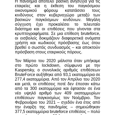
Η πανδημία αποτελεί βασική ανησυχία για τις
εταιρείες και η έκθεση του παγκόσμιου
οικονομικού φόρουμ κατατάσσει τους
κινδύνους στον κυβερνοχώρο μεταξύ των
βασικών παγκόσμιων κινδύνων.
Μεγάλη
σύγχυση έχει προκαλέσει το τελευταίο
διάστημα και οι επιθέσεις που γίνονται στα
κρυπτογραφήματα. Σε μια επίθεση bruteforce,
οι εισβολείς δοκιμάζουν διαφορετικά ονόματα
χρήστη και κωδικούς πρόσβασης έως ότου
βρεθεί ο σωστός συνδυασμός – και αποκτούν
πρόσβαση στους εταιρικούς πόρους.
Τον Μάρτιο του 2020 μάλιστα όταν μπήκαμε
στο πρώτο lockdown, σύμφωνα με την
Kaspersky, ο συνολικός αριθμός επιθέσεων
BruteForce αυξήθηκε από 93,1 εκατομμύρια σε
277,4 εκατομμύρια. Από τον Απρίλιο του 2020
και μετά, οι επιθέσεις ποτέ δεν έπεσαν κάτω
από τα 300 εκατομμύρια και έφτασαν σε ένα
νέο υψηλό αριθμό των 409 εκατομμυρίων
επιθέσεων παγκοσμίως τον Νοέμβριο. Τον
Φεβρουάριο του 2021 – σχεδόν ένα έτος από
την έναρξη της πανδημίας – σημειώθηκαν
377,5 εκατομμύρια bruteforce επιθέσεις – πολύ