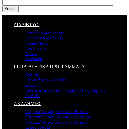
Search
ΔΙΑΔΙΚΤΥΟ
Ασφάλεια διαδικτύου
Διαδικτυακές απειλές
Social Media
Εγκλήματα
Απάτες
Κοινωνία
ΕΚΠΑΙΔΕΥΤΙΚΑ ΠΡΟΓΡΑΜΜΑΤΑ
Σχολεία
Επιχειρήσεις – Εταιρίες
Σύλλογοι
Συνεργαζόμενα Μεταπτυχιακά Προγράμματα
How To
ΑΚΑΔΗΜΙΕΣ
Ψηφιακή Ακαδημία: Parent Edition
Ψηφιακή Ακαδημία: Student Edition
Ψηφιακή Ακαδημία: Travel Edition
Eshop ebooks