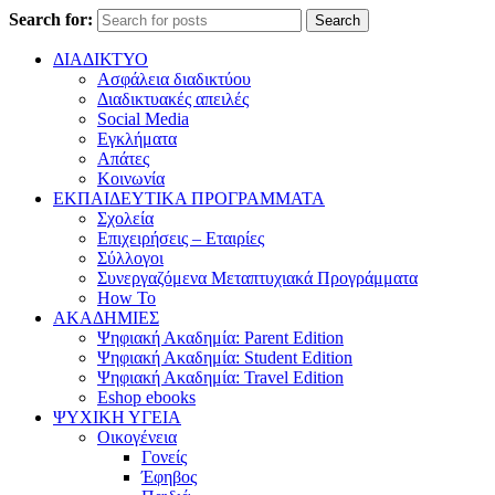
Search for:
Search
ΔΙΑΔΙΚΤΥΟ
Ασφάλεια διαδικτύου
Διαδικτυακές απειλές
Social Media
Εγκλήματα
Απάτες
Κοινωνία
ΕΚΠΑΙΔΕΥΤΙΚΑ ΠΡΟΓΡΑΜΜΑΤΑ
Σχολεία
Επιχειρήσεις – Εταιρίες
Σύλλογοι
Συνεργαζόμενα Μεταπτυχιακά Προγράμματα
How To
ΑΚΑΔΗΜΙΕΣ
Ψηφιακή Ακαδημία: Parent Edition
Ψηφιακή Ακαδημία: Student Edition
Ψηφιακή Ακαδημία: Travel Edition
Eshop ebooks
ΨΥΧΙΚΗ ΥΓΕΙΑ
Οικογένεια
Γονείς
Έφηβος