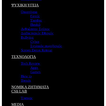
ΨΥΧΙΚΗ ΥΓΕΙΑ
Οικογένεια
Γονείς
Έφηβος
Παιδιά
Ανθρώπινες Σχέσεις
Διαδικτυακός Εθισμός
Bullying
Cyber
Σχολικός εκφοβισμός
Screen Detox Retreat
ΤΕΧΝΟΛΟΓΙΑ
Tech Review
Apps
Games
How to
Trends
ΝΟΜΙΚΑ ΖΗΤΗΜΑΤΑ
CSIi LAB
Έρευνες
MEDIA