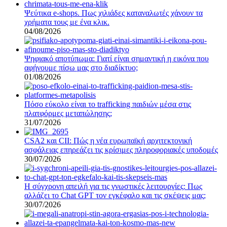
Ψεύτικα e-shops. Πως χιλιάδες καταναλωτές χάνουν τα
χρήματα τους με ένα κλικ.
04/08/2026
Ψηφιακό αποτύπωμα: Γιατί είναι σημαντική η εικόνα που
αφήνουμε πίσω μας στο διαδίκτυο;
01/08/2026
Πόσο εύκολο είναι το trafficking παιδιών μέσα στις
πλατφόρμες μεταπώλησης;
31/07/2026
CSA2 και CII: Πώς η νέα ευρωπαϊκή αρχιτεκτονική
ασφάλειας επηρεάζει τις κρίσιμες πληροφοριακές υποδομές
30/07/2026
Η σύγχρονη απειλή για τις γνωστικές λειτουργίες: Πως
αλλάζει το Chat GPT τον εγκέφαλο και τις σκέψεις μας;
30/07/2026