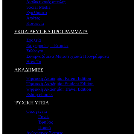
Διαδικτυακές απειλές
Social Media
Εγκλήματα
Απάτες
Κοινωνία
ΕΚΠΑΙΔΕΥΤΙΚΑ ΠΡΟΓΡΑΜΜΑΤΑ
Σχολεία
Επιχειρήσεις – Εταιρίες
Σύλλογοι
Συνεργαζόμενα Μεταπτυχιακά Προγράμματα
How To
ΑΚΑΔΗΜΙΕΣ
Ψηφιακή Ακαδημία: Parent Edition
Ψηφιακή Ακαδημία: Student Edition
Ψηφιακή Ακαδημία: Travel Edition
Eshop ebooks
ΨΥΧΙΚΗ ΥΓΕΙΑ
Οικογένεια
Γονείς
Έφηβος
Παιδιά
Ανθρώπινες Σχέσεις