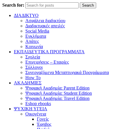
Search for:
Search
ΔΙΑΔΙΚΤΥΟ
Ασφάλεια διαδικτύου
Διαδικτυακές απειλές
Social Media
Εγκλήματα
Απάτες
Κοινωνία
ΕΚΠΑΙΔΕΥΤΙΚΑ ΠΡΟΓΡΑΜΜΑΤΑ
Σχολεία
Επιχειρήσεις – Εταιρίες
Σύλλογοι
Συνεργαζόμενα Μεταπτυχιακά Προγράμματα
How To
ΑΚΑΔΗΜΙΕΣ
Ψηφιακή Ακαδημία: Parent Edition
Ψηφιακή Ακαδημία: Student Edition
Ψηφιακή Ακαδημία: Travel Edition
Eshop ebooks
ΨΥΧΙΚΗ ΥΓΕΙΑ
Οικογένεια
Γονείς
Έφηβος