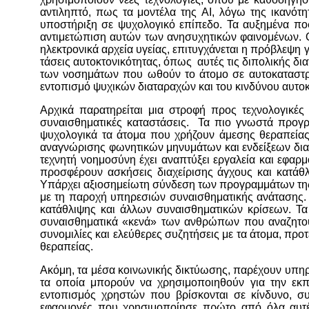
αντιληπτό, πως τα μοντέλα της AI, λόγω της ικανό
υποστήριξη σε ψυχολογικό επίπεδο. Τα αυξημένα πο
αντιμετώπιση αυτών των ανησυχητικών φαινομένων. Οι
ηλεκτρονικά αρχεία υγείας, επιτυγχάνεται η πρόβλεψη
τάσεις αυτοκτονικότητας, όπως αυτές τις διπολικής δι
των νοσημάτων που ωθούν το άτομο σε αυτοκαταστροφ
εντοπισμό ψυχικών διαταραχών και του κινδύνου αυτοκ
Αρχικά παρατηρείται μια στροφή προς τεχνολογικές
συναισθηματικές καταστάσεις. Τα πιο γνωστά προγράμμ
ψυχολογικά τα άτομα που χρήζουν άμεσης θεραπείας. 
αναγνώρισης φωνητικών μηνυμάτων και ενδείξεων δι
τεχνητή νοημοσύνη έχει αναπτύξει εργαλεία και εφαρ
προσφέρουν ασκήσεις διαχείρισης άγχους και κατάθ
Υπάρχει αξιοσημείωτη σύνδεση των προγραμμάτων τη
με τη παροχή υπηρεσιών συναισθηματικής ανάτασης. 
κατάθλιψης και άλλων συναισθηματικών κρίσεων. Τα 
συναισθηματικά «κενά» των ανθρώπων που αναζητούν
συνομιλίες και ελεύθερες συζητήσεις με τα άτομα, προ
θεραπείας.
Ακόμη, τα μέσα κοινωνικής δικτύωσης, παρέχουν υπηρ
τα οποία μπορούν να χρησιμοποιηθούν για την εκπ
εντοπισμός χρηστών που βρίσκονται σε κίνδυνο, συμ
εφαρμογές που χρησιμοποίησε πρώτο από όλα αυτές