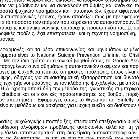
τητας να μαθαίνουν και να ανακαλούν επιθυμίες και ανάγκες
σοστά ψυχικών νοσημάτων και αυτοκτονιών, έχουν αφυπνίσει 
 επιστημονικές έρευνες, έχουν αποδείξει πως με την εφαρμο
 για το ποσοστό των ατόμων που επρόκειτο να αυτοκτονήσουν.
αταραχής και αντικοινωνικής διαταραχής προσωπικότητας. Σε α
ικές πράξεις, έχει επιστρατευτεί και η τεχνητή νοημοσύνη,
τονίας.
 εφαρμογές και τα μέσα επικοινωνίας και μηνυμάτων κειμέν
ατα είναι το National Suicide Prevention Lifeline, το Cris
Με τον ίδιο τρόπο οι εικονικοί βοηθοί όπως το Google Assis
αταραγμένων συναισθημάτων ή αυτοκτονικών σκέψεων και παρα
μογές με ψυχοθεραπευτικές υπηρεσίες πρόληψης, όπως είναι τ
λιψης, οδηγούς για συναισθηματική εξισορρόπηση και δυνατ
ς τεχνητής νοημοσύνης με τον κλάδο της ψυχολογίας, με απώ
Η AI χρησιμοποιεί ήδη την μέθοδο της γνωστικής συμπεριφορι
chatbots και οι εικονικές προσωπικότητες ως βοηθοί, παρέ
 υποστήριξη. Εφαρμογές όπως το Wysa και το Sintelly, απ
τείνουν μεθόδους και ασκήσεις για ψυχική ευεξία και διαθέτουν
εσίες ψυχολογικής υποστήριξης, έπειτα από επεξεργασία υψηλ
αίδευση αλγόριθμων πρόβλεψης αυτοκτονίας αλλά και τη γ
βάλλει αποτελεσματικά στη διαχείριση αυτοκαταστροφικών κ
 τις δυνατότητες, με την ανίχνευση των προφίλ των χρη