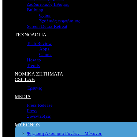
Διαδικτυακός Εθισμός
Bullying
Cyber
Σχολικός εκφοβισμός
Screen Detox Retreat
ΤΕΧΝΟΛΟΓΙΑ
Tech Review
Apps
Games
How to
Trends
ΝΟΜΙΚΑ ΖΗΤΗΜΑΤΑ
CSIi LAB
Έρευνες
MEDIA
Press Release
Press
Συνεντεύξεις
ΜΥΚΟΝΟΣ
Ψηφιακή Ακαδημία Γονέων – Μύκονος