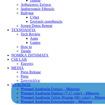
Παιδιά
Ανθρώπινες Σχέσεις
Διαδικτυακός Εθισμός
Bullying
Cyber
Σχολικός εκφοβισμός
Screen Detox Retreat
ΤΕΧΝΟΛΟΓΙΑ
Tech Review
Apps
Games
How to
Trends
ΝΟΜΙΚΑ ΖΗΤΗΜΑΤΑ
CSIi LAB
Έρευνες
MEDIA
Press Release
Press
Συνεντεύξεις
ΜΥΚΟΝΟΣ
Ψηφιακή Ακαδημία Γονέων – Μύκονος
Ψηφιακή Ακαδημία Παιδιών (7-17 ετών) – Μύκονος
Ψηφιακή Ακαδημία Τρίτης Ηλικίας (60+ ετών) – Μύκον
Ψηφιακή Ακαδημία Επιχειρηματιών – Μύκονος