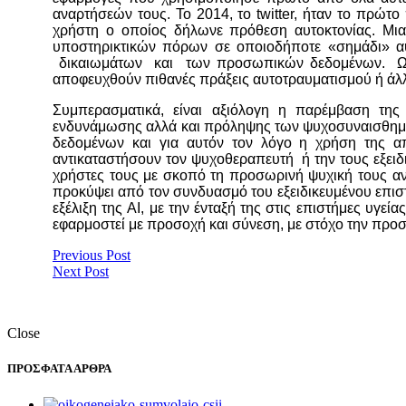
αναρτήσεών τους. Το 2014, το twitter, ήταν το πρώ
χρήστη ο οποίος δήλωνε πρόθεση αυτοκτονίας. Μια
υποστηρικτικών πόρων σε οποιοδήποτε «σημάδι» αυ
δικαιωμάτων και των προσωπικών δεδομένων. Ωστό
αποφευχθούν πιθανές πράξεις αυτοτραυματισμού ή άλ
Συμπερασματικά, είναι αξιόλογη η παρέμβαση της 
ενδυνάμωσης αλλά και πρόληψης των ψυχοσυναισθηματ
δεδομένων και για αυτόν τον λόγο η χρήση της απα
αντικαταστήσουν τον ψυχοθεραπευτή ή την τους εξει
χρήστες τους με σκοπό τη προσωρινή ψυχική τους ανα
προκύψει από τον συνδυασμό του εξειδικευμένου επισ
εξέλιξη της AI, με την ένταξή της στις επιστήμες υγεί
εφαρμοστεί με προσοχή και σύνεση, με στόχο την προ
Previous Post
Next Post
Close
ΠΡΟΣΦΑΤΑ ΑΡΘΡΑ