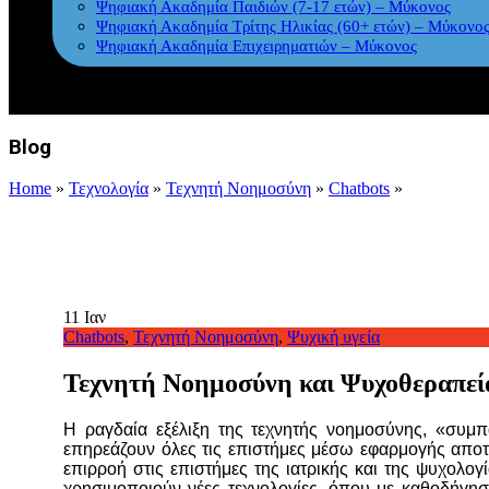
Ψηφιακή Ακαδημία Παιδιών (7-17 ετών) – Μύκονος
Ψηφιακή Ακαδημία Τρίτης Ηλικίας (60+ ετών) – Μύκονο
Ψηφιακή Ακαδημία Επιχειρηματιών – Μύκονος
Blog
Home
»
Τεχνολογία
»
Τεχνητή Νοημοσύνη
»
Chatbots
»
11
Ιαν
Chatbots
,
Τεχνητή Νοημοσύνη
,
Ψυχική υγεία
Τεχνητή Νοημοσύνη και Ψυχοθεραπεία
Η ραγδαία εξέλιξη της τεχνητής νοημοσύνης, «συμπ
επηρεάζουν όλες τις επιστήμες μέσω εφαρμογής αποτ
επιρροή στις επιστήμες της ιατρικής και της ψυχολογ
χρησιμοποιούν νέες τεχνολογίες, όπου με καθοδήγηση