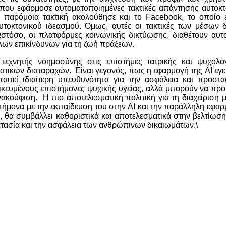
το που εφάρμοσε αυτοματοποιημένες τακτικές απάντησης αυτοκ
 παρόμοια τακτική ακολούθησε και το Facebook, το οποίο 
τοκτονικού ιδεασμού. Όμως, αυτές οι τακτικές των μέσων
σο, οι πλατφόρμες κοινωνικής δικτύωσης, διαθέτουν αυτ
λων επικίνδυνων για τη ζωή πράξεων.
τεχνητής νοημοσύνης στις επιστήμες ιατρικής και ψυχολο
ικών διαταραχών. Είναι γεγονός, πως η εφαρμογή της AI εγε
ιτεί ιδιαίτερη υπευθυνότητα για την ασφάλεια και προστα
δικευμένους επιστήμονες ψυχικής υγείας, αλλά μπορούν να πρ
κούφιση. Η πιο αποτελεσματική πολιτική για τη διαχείριση 
τήμονα με την εκπαίδευση του στην AI και την παράλληλη εφ
ας, θα συμβάλλει καθοριστικά και αποτελεσματικά στην βελτίωσ
στασία και την ασφάλεια των ανθρώπινων δικαιωμάτων.\