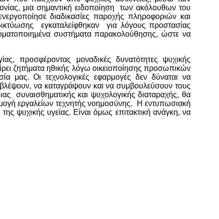
τονίας, μια σημαντική ειδοποίηση των ακόλουθων του
ενεργοποίησε διαδικασίες παροχής πληροφοριών και
 δικτύωσης εγκαταλείφθηκαν για λόγους προστασίας
οματοποιημένα συστήματα παρακολούθησης, ώστε να
γίας, προσφέροντας μοναδικές δυνατότητες ψυχικής
ίρει ζητήματα ηθικής λόγω οικειοποίησης προσωπικών
σία μας. Οι τεχνολογικές εφαρμογές δεν δύναται να
οβλέψουν, να καταγράψουν και να συμβουλεύσουν τους
μιας συναισθηματικής και ψυχολογικής διαταραχής, θα
αρμογή εργαλείων τεχνητής νοημοσύνης. Η εντυπωσιακή
η της ψυχικής υγείας. Είναι όμως επιτακτική ανάγκη, να