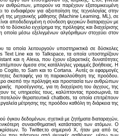
 των ανθρώπων, μπορούν να παρέχουν εξατομικευμένη
το ενδιαφέρον για αξιοποίηση της τεχνολογίας στην
γή της μηχανικής μάθησης (Machine Learning, ML), σε
 Είναι αποδεδειγμένη η σύνδεση ψυχικών διαταραχών με
υτό το δύσκολο εγχείρημα της πρόληψης και διαχείρισης
 η οποία μέσω εξελιγμένων αλγόριθμων στοχεύει στον
ου τα οποία λειτουργούν υποστηρικτικά σε δύσκολες
is Text Line και το Talkspace, τα οποία υποστηρίζουν
tant και η Alexa, που έχουν εξαιρετικές δυνατότητες
πέμπουν άμεσα στις κατάλληλες γραμμές βοήθειας. Η
ο Cogito, το Sam και το Cortana. Αυτές οι εφαρμογές
ότητες διεπαφής για τη παρακολούθηση της προόδου.
τερο σκοπό την πρόληψη και προστασία των ανθρώπων
κής προσέγγισης, για τη διαχείριση του άγχους, της
χουν τις υπηρεσίες τους, καλύπτοντας προσωρινά, τα
οτελούν θεραπευτικά chatbots, τα οποία επιτρέπουν
 εργαλεία μέτρησης της προόδου καθόλη τη διάρκεια της
ού όγκου δεδομένων, σχετικά με ζητήματα διαταραχών,
ενικότερη συναισθηματική κατάσταση των ατόμων. Ο
ρίσεων. Το Twitter,το σημερινό X, ήταν μια από τις
στών που πάσχουν από ψυχικές ασθένειες, μέσω των