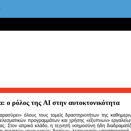
ς
: ο ρόλος της AI στην αυτοκτονικότητα
αρασύρει» όλους τους τομείς δραστηριοτήτων της καθημεριν
ελεσματικών προγραμμάτων και χρήσης «έξυπνων» εργαλείων.
ίας. Στον ιατρικό κλάδο, η τεχνητή νοημοσύνη ήδη διαδραματί
 τεχνητών νευρωνικών δικτύων, λειτουργούν υποστηρικτικά σ