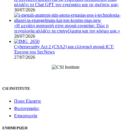
αλλάζει το Chat GPT τον εγκέφαλο και τις σκέψεις μας;
30/07/2026
«Η μεγάλη ανατροπή στην αγορά εργασίας: Πώς η
τεχνολογία αλλάζει τα επαγγέλματα και τον κόσμο μας.»
28/07/2026
Cybersecurity Act 2 (CSA2) και ελληνική αγορά ICT:
Έρευνα του SecNews
27/07/2026
CSI INSTITUTE
Ποιοι Είμαστε
Φωτογραφίες
Επικοινωνία
ΕΝΗΜΕΡΩΣΗ