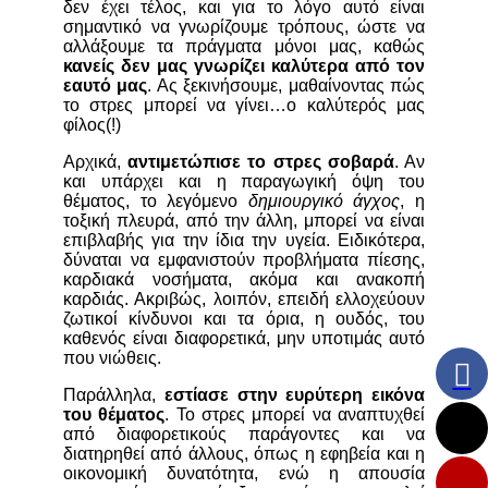
δεν έχει τέλος, και για το λόγο αυτό είναι
σημαντικό να γνωρίζουμε τρόπους, ώστε να
αλλάξουμε τα πράγματα μόνοι μας, καθώς
κανείς δεν μας γνωρίζει καλύτερα από τον
εαυτό μας
. Ας ξεκινήσουμε, μαθαίνοντας πώς
το στρες μπορεί να γίνει…ο καλύτερός μας
φίλος(!)
Αρχικά,
αντιμετώπισε το στρες σοβαρά
. Αν
και υπάρχει και η παραγωγική όψη του
θέματος, το λεγόμενο
δημιουργικό άγχος
, η
τοξική πλευρά, από την άλλη, μπορεί να είναι
επιβλαβής για την ίδια την υγεία. Ειδικότερα,
δύναται να εμφανιστούν προβλήματα πίεσης,
καρδιακά νοσήματα, ακόμα και ανακοπή
καρδιάς. Ακριβώς, λοιπόν, επειδή ελλοχεύουν
ζωτικοί κίνδυνοι και τα όρια, η ουδός, του
καθενός είναι διαφορετικά, μην υποτιμάς αυτό
που νιώθεις.
Παράλληλα,
εστίασε στην ευρύτερη εικόνα
του θέματος
. Το στρες μπορεί να αναπτυχθεί
από διαφορετικούς παράγοντες και να
διατηρηθεί από άλλους, όπως η εφηβεία και η
οικονομική δυνατότητα, ενώ η απουσία