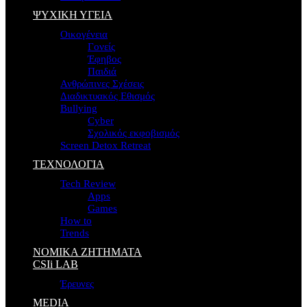
ΨΥΧΙΚΗ ΥΓΕΙΑ
Οικογένεια
Γονείς
Έφηβος
Παιδιά
Ανθρώπινες Σχέσεις
Διαδικτυακός Εθισμός
Bullying
Cyber
Σχολικός εκφοβισμός
Screen Detox Retreat
ΤΕΧΝΟΛΟΓΙΑ
Tech Review
Apps
Games
How to
Trends
ΝΟΜΙΚΑ ΖΗΤΗΜΑΤΑ
CSIi LAB
Έρευνες
MEDIA