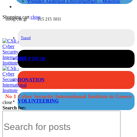
Ψηφιακή Ακαδημία Επιχειρηματιών – Μύκονος
Shopping cart
close
info@csii.gr
215 215 1011
Traced
HELP DESK
DONATION
No 1 Cyber Security International Institute in Greece
VOLUNTEERING
close
Search for: