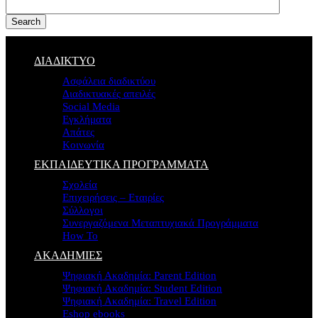
Search
ΔΙΑΔΙΚΤΥΟ
Ασφάλεια διαδικτύου
Διαδικτυακές απειλές
Social Media
Εγκλήματα
Απάτες
Κοινωνία
ΕΚΠΑΙΔΕΥΤΙΚΑ ΠΡΟΓΡΑΜΜΑΤΑ
Σχολεία
Επιχειρήσεις – Εταιρίες
Σύλλογοι
Συνεργαζόμενα Μεταπτυχιακά Προγράμματα
How To
ΑΚΑΔΗΜΙΕΣ
Ψηφιακή Ακαδημία: Parent Edition
Ψηφιακή Ακαδημία: Student Edition
Ψηφιακή Ακαδημία: Travel Edition
Eshop ebooks