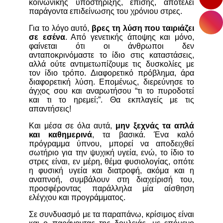
κοινωνικής υποστήριξης, επίσης, αποτελεί
παράγοντα επιδείνωσης του χρόνιου στρες.
Για το λόγο αυτό,
βρες τη λύση που ταιριάζει
σε εσένα
. Από γενετικής άποψης και μόνο,
φαίνεται ότι οι άνθρωποι δεν
ανταποκρινόμαστε το ίδιο στις καταστάσεις,
αλλά ούτε αντιμετωπίζουμε τις δυσκολίες με
τον ίδιο τρόπο. Διαφορετικό πρόβλημα, άρα
διαφορετική λύση. Επομένως, διερεύνησε το
άγχος σου και αναρωτήσου “τι το πυροδοτεί
και τι το ηρεμεί;”. Θα εκπλαγείς με τις
απαντήσεις!
Και μέσα σε όλα αυτά,
μην ξεχνάς τα απλά
και καθημερινά
, τα βασικά. Ένα καλό
πρόγραμμα ύπνου, μπορεί να αποδειχθεί
σωτήριο για την ψυχική υγεία, ενώ, το ίδιο το
στρες είναι, εν μέρη, θέμα φυσιολογίας, οπότε
η φυσική υγεία και διατροφή, ακόμα και η
αναπνοή, συμβάλουν στη διαχείρισή του,
προσφέροντας παράλληλα μία αίσθηση
ελέγχου και προγράμματος.
Σε συνδυασμό με τα παραπάνω, κρίσιμος είναι