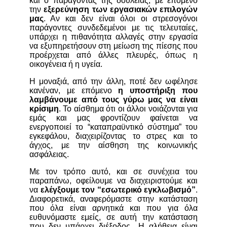
και ο παράγοντας της δουλειάς, με επόμενο
την
εξερεύνηση των εργασιακών επιλογών
μας
. Αν και δεν είναι όλοι οι στρεσογόνοι
παράγοντες συνδεδεμένοι με τις τελευταίες,
υπάρχει η πιθανότητα αλλαγές στην εργασία
να εξυπηρετήσουν στη μείωση της πίεσης που
προέρχεται από άλλες πλευρές, όπως η
οικογένεια ή η υγεία.
Η μοναξιά, από την άλλη, ποτέ δεν ωφέλησε
κανέναν, με επόμενο
η υποστήριξη που
λαμβάνουμε από τους γύρω μας να είναι
κρίσιμη
. Το αίσθημα ότι οι άλλοι νοιάζονται για
εμάς και μας φροντίζουν φαίνεται να
ενεργοποιεί το “καταπραϋντικό σύστημα” του
εγκεφάλου, διαχειρίζοντας το στρες και το
άγχος, με την αίσθηση της κοινωνικής
ασφάλειας.
Με τον τρόπο αυτό, και σε συνέχεια του
παραπάνω, οφείλουμε να διαχειριστούμε και
να
ελέγξουμε τον “εσωτερικό εγκλωβισμό”
.
Διαφορετικά, αναφερόμαστε στην κατάσταση
που όλα είναι αρνητικά και που για όλα
ευθυνόμαστε εμείς, σε αυτή την κατάσταση
που δεν υπάρχει διέξοδος…Η αλήθεια είναι