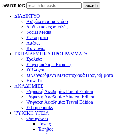
Search for:
Search
ΔΙΑΔΙΚΤΥΟ
Ασφάλεια διαδικτύου
Διαδικτυακές απειλές
Social Media
Εγκλήματα
Απάτες
Κοινωνία
ΕΚΠΑΙΔΕΥΤΙΚΑ ΠΡΟΓΡΑΜΜΑΤΑ
Σχολεία
Επιχειρήσεις – Εταιρίες
Σύλλογοι
Συνεργαζόμενα Μεταπτυχιακά Προγράμματα
How To
ΑΚΑΔΗΜΙΕΣ
Ψηφιακή Ακαδημία: Parent Edition
Ψηφιακή Ακαδημία: Student Edition
Ψηφιακή Ακαδημία: Travel Edition
Eshop ebooks
ΨΥΧΙΚΗ ΥΓΕΙΑ
Οικογένεια
Γονείς
Έφηβος