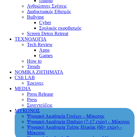
Παιδιά
Ανθρώπινες Σχέσεις
Διαδικτυακός Εθισμός
Bullying
Cyber
Σχολικός εκφοβισμός
Screen Detox Retreat
ΤΕΧΝΟΛΟΓΙΑ
Tech Review
Apps
Games
How to
Trends
ΝΟΜΙΚΑ ΖΗΤΗΜΑΤΑ
CSIi LAB
Έρευνες
MEDIA
Press Release
Press
Συνεντεύξεις
ΜΥΚΟΝΟΣ
Ψηφιακή Ακαδημία Γονέων – Μύκονος
Ψηφιακή Ακαδημία Παιδιών (7-17 ετών) – Μύκονος
Ψηφιακή Ακαδημία Τρίτης Ηλικίας (60+ ετών) –
Μύκονος