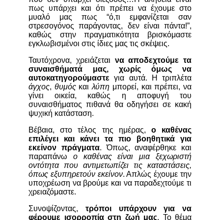
πως υπάρχει και ότι πρέπει να έχουμε στο
μυαλό μας πως “ό,τι εμφανίζεται σαν
στρεσογόνος παράγοντας, δεν είναι πάντα!”,
καθώς στην πραγματικότητα βρισκόμαστε
εγκλωβισμένοι στις ίδιες μας τις σκέψεις.
Ταυτόχρονα, χρειάζεται
να αποδεχτούμε τα
συναισθήματά μας, χωρίς όμως να
αυτοκατηγορούμαστε
για αυτά. Η τριπλέτα
άγχος
,
θυμός
και
λύπη
μπορεί, και πρέπει, να
γίνει οικεία, καθώς η αποφυγή του
συναισθήματος πιθανά θα οδηγήσει σε κακή
ψυχική κατάσταση.
Βέβαια, στο τέλος της ημέρας,
ο καθένας
επιλέγει και κάνει τα πιο βοηθητικά για
εκείνον πράγματα
. Όπως, αναφέρθηκε και
παραπάνω
ο καθένας είναι μια ξεχωριστή
οντότητα που αντιμετωπίζει τις καταστάσεις,
όπως εξυπηρετούν εκείνον
. Απλώς έχουμε την
υποχρέωση να βρούμε και να παραδεχτούμε τι
χρειαζόμαστε.
Συνοψίζοντας,
τρόποι υπάρχουν για να
φέρουμε ισορροπία στη ζωή μας
. Το θέμα