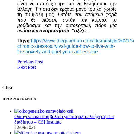
είναι να αποδεχτούμε και να θελήσουμε την
αλλαγή. Τίποτα δεν έρχεται μόνο του και χωρίς
τη συμβολή μας. Οπότε,
την επόμενη φορά
που θα νιώσεις αυτόν τον κόμπο, το
μούδιασμα και την αυτοκριτική, πάρε μία
ανάσα και
αναρωτήσου
:
“αξίζει;”
.
Πηγή
:
https://www.theguardian.com/lifeandstyle/2021/s
chronic-stress-survival-guide-how-to-live-with-
the-anxiety-and-grief-you-cant-escape
Previous Post
Next Post
Close
ΠΡΟΣΦΑΤΑ ΑΡΘΡΑ
Οικογενειακό συμβόλαιο για ασφαλή πλοήγηση στο
διαδίκτυο – CSI Institute
22/09/2021