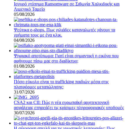
Ισχυρό χτύπημα Ransomware σε Σιθωνία Χαλκιδικής και
Λιμενικό Ταμείο
05/08/2026
Ψεύτικα e-shops. Πως χιλιάδες καταναλωτές χάνουν τα
χρήματα τους με ένα κλικ.
04/08/2026
Ψηφιακό αποτύπωμα: Γιατί είναι σημαντική η εικόνα που
αφήνουμε πίσω μας στο διαδίκτυο;
01/08/2026
Πόσο εύκολο είναι το trafficking παιδιών μέσα στις
πλατφόρμες μεταπώλησης;
31/07/2026
CSA2 και CII: Πώς η νέα ευρωπαϊκή αρχιτεκτονική
ασφάλειας επηρεάζει τις κρίσιμες πληροφοριακές υποδομές
30/07/2026
Η σύγχρονη απειλή για τις γνωστικές λειτουργίες: Πως