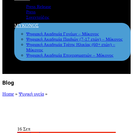
Press Release
Press
Συνεντεύξεις
ΜΥΚΟΝΟΣ
Ψηφιακή Ακαδημία Γονέων – Μύκονος
Ψηφιακή Ακαδημία Παιδιών (7-17 ετών) – Μύκονος
Ψηφιακή Ακαδημία Τρίτης Ηλικίας (60+ ετών) –
Μύκονος
Ψηφιακή Ακαδημία Επιχειρηματιών – Μύκονος
Blog
Home
»
Ψυχική υγεία
»
16
Σεπ