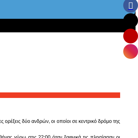
ς ορέξεις δύο ανδρών, οι οποίοι σε κεντρικό δρόμο της
ήνας γύρω στις 22:00 όταν ξαφνικά τις πλησίασαν οι