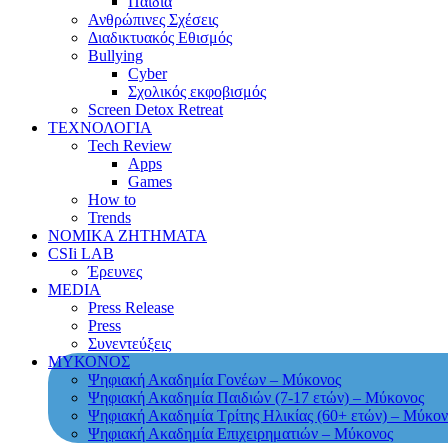
Παιδιά
Ανθρώπινες Σχέσεις
Διαδικτυακός Εθισμός
Bullying
Cyber
Σχολικός εκφοβισμός
Screen Detox Retreat
ΤΕΧΝΟΛΟΓΙΑ
Tech Review
Apps
Games
How to
Trends
ΝΟΜΙΚΑ ΖΗΤΗΜΑΤΑ
CSIi LAB
Έρευνες
MEDIA
Press Release
Press
Συνεντεύξεις
ΜΥΚΟΝΟΣ
Ψηφιακή Ακαδημία Γονέων – Μύκονος
Ψηφιακή Ακαδημία Παιδιών (7-17 ετών) – Μύκονος
Ψηφιακή Ακαδημία Τρίτης Ηλικίας (60+ ετών) – Μύκον
Ψηφιακή Ακαδημία Επιχειρηματιών – Μύκονος