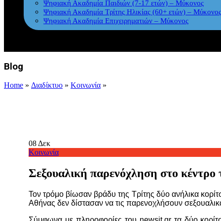
Ψηφιακή Ακαδημία Παιδιών (7-17 ετών) – Μύκονος
Ψηφιακή Ακαδημία Τρίτης Ηλικίας (60+ ετών) – Μύκονο
Ψηφιακή Ακαδημία Επιχειρηματιών – Μύκονος
Blog
Home
»
Διαδίκτυο
»
Κοινωνία
»
08
Δεκ
Κοινωνία
Σεξουαλική παρενόχληση στο κέντρο τ
Τον τρόμο βίωσαν βράδυ της Τρίτης δύο ανήλικα κορίτσ
Αθήνας δεν δίστασαν να τις παρενοχλήσουν σεξουαλικ
Σύμφωνα με πληροφορίες του newsit.gr τα δύο κορίτ