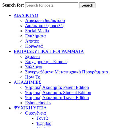
Search for:
Search
ΔΙΑΔΙΚΤΥΟ
Ασφάλεια διαδικτύου
Διαδικτυακές απειλές
Social Media
Εγκλήματα
Απάτες
Κοινωνία
ΕΚΠΑΙΔΕΥΤΙΚΑ ΠΡΟΓΡΑΜΜΑΤΑ
Σχολεία
Επιχειρήσεις – Εταιρίες
Σύλλογοι
Συνεργαζόμενα Μεταπτυχιακά Προγράμματα
How To
ΑΚΑΔΗΜΙΕΣ
Ψηφιακή Ακαδημία: Parent Edition
Ψηφιακή Ακαδημία: Student Edition
Ψηφιακή Ακαδημία: Travel Edition
Eshop ebooks
ΨΥΧΙΚΗ ΥΓΕΙΑ
Οικογένεια
Γονείς
Έφηβος