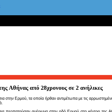
ς
ης Αθήνας από 28χρονους σε 2 ανήλικες
ια στην Ερμού, τα οποία ήρθαν αντιμέτωπα με τις αρρωστημένε
ά.
σια περπατούσαν αμέριμνα στην οδό Ερμού στο κέντρο της Αθ