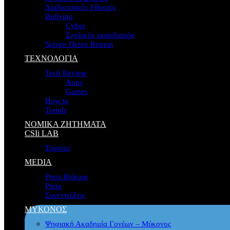
Διαδικτυακός Εθισμός
Bullying
Cyber
Σχολικός εκφοβισμός
Screen Detox Retreat
ΤΕΧΝΟΛΟΓΙΑ
Tech Review
Apps
Games
How to
Trends
ΝΟΜΙΚΑ ΖΗΤΗΜΑΤΑ
CSIi LAB
Έρευνες
MEDIA
Press Release
Press
Συνεντεύξεις
ΜΥΚΟΝΟΣ
Ψηφιακή Ακαδημία Γονέων – Μύκονος