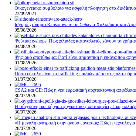
Οικογενειακό συμβόλαιο για ασφαλή πλοήγηση στο διαδίκτυο –
22/09/2021
Ισχυρό χτύπημα Ransomware σε Σιθωνία Χαλκιδικής και Λιμε
05/08/2026
Ψεύτικα e-shops. Πως χιλιάδες καταναλωτές χάνουν τα χρήματ
04/08/2026
Ψηφιακό αποτύπωμα: Γιατί είναι σημαντική η εικόνα που αφήν
01/08/2026
Πόσο εύκολο είναι το trafficking παιδιών μέσα στις πλατφόρ
31/07/2026
CSA2 και CII: Πώς η νέα ευρωπαϊκή αρχιτεκτονική ασφάλειας
30/07/2026
Η σύγχρονη απειλή για τις γνωστικές λειτουργίες: Πως αλλάζε
30/07/2026
«Η μεγάλη ανατροπή στην αγορά εργασίας: Πώς η τεχνολογία 
28/07/2026