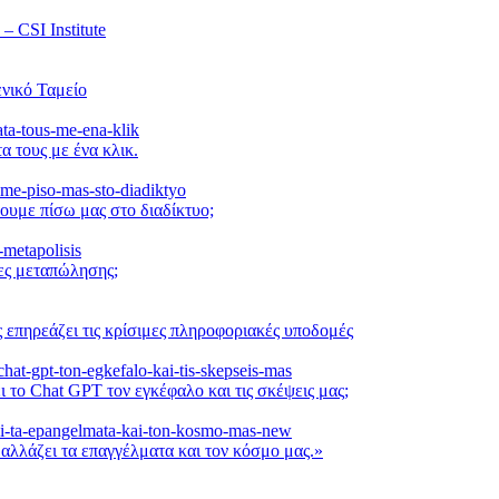
 CSI Institute
νικό Ταμείο
α τους με ένα κλικ.
ουμε πίσω μας στο διαδίκτυο;
μες μεταπώλησης;
 επηρεάζει τις κρίσιμες πληροφοριακές υποδομές
ι το Chat GPT τον εγκέφαλο και τις σκέψεις μας;
αλλάζει τα επαγγέλματα και τον κόσμο μας.»