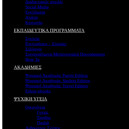
Διαδικτυακές απειλές
Social Media
Εγκλήματα
Απάτες
Κοινωνία
ΕΚΠΑΙΔΕΥΤΙΚΑ ΠΡΟΓΡΑΜΜΑΤΑ
Σχολεία
Επιχειρήσεις – Εταιρίες
Σύλλογοι
Συνεργαζόμενα Μεταπτυχιακά Προγράμματα
How To
ΑΚΑΔΗΜΙΕΣ
Ψηφιακή Ακαδημία: Parent Edition
Ψηφιακή Ακαδημία: Student Edition
Ψηφιακή Ακαδημία: Travel Edition
Eshop ebooks
ΨΥΧΙΚΗ ΥΓΕΙΑ
Οικογένεια
Γονείς
Έφηβος
Παιδιά
Ανθρώπινες Σχέσεις