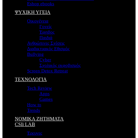
Eshop ebooks
ΨΥΧΙΚΗ ΥΓΕΙΑ
Οικογένεια
Γονείς
Έφηβος
Παιδιά
Ανθρώπινες Σχέσεις
Διαδικτυακός Εθισμός
Bullying
Cyber
Σχολικός εκφοβισμός
Screen Detox Retreat
ΤΕΧΝΟΛΟΓΙΑ
Tech Review
Apps
Games
How to
Trends
ΝΟΜΙΚΑ ΖΗΤΗΜΑΤΑ
CSIi LAB
Έρευνες