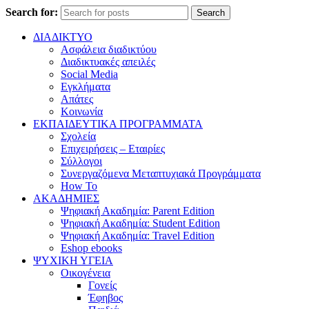
Search for:
Search
ΔΙΑΔΙΚΤΥΟ
Ασφάλεια διαδικτύου
Διαδικτυακές απειλές
Social Media
Εγκλήματα
Απάτες
Κοινωνία
ΕΚΠΑΙΔΕΥΤΙΚΑ ΠΡΟΓΡΑΜΜΑΤΑ
Σχολεία
Επιχειρήσεις – Εταιρίες
Σύλλογοι
Συνεργαζόμενα Μεταπτυχιακά Προγράμματα
How To
ΑΚΑΔΗΜΙΕΣ
Ψηφιακή Ακαδημία: Parent Edition
Ψηφιακή Ακαδημία: Student Edition
Ψηφιακή Ακαδημία: Travel Edition
Eshop ebooks
ΨΥΧΙΚΗ ΥΓΕΙΑ
Οικογένεια
Γονείς
Έφηβος