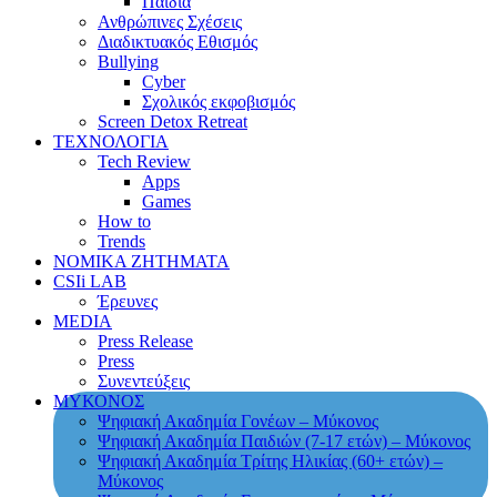
Παιδιά
Ανθρώπινες Σχέσεις
Διαδικτυακός Εθισμός
Bullying
Cyber
Σχολικός εκφοβισμός
Screen Detox Retreat
ΤΕΧΝΟΛΟΓΙΑ
Tech Review
Apps
Games
How to
Trends
ΝΟΜΙΚΑ ΖΗΤΗΜΑΤΑ
CSIi LAB
Έρευνες
MEDIA
Press Release
Press
Συνεντεύξεις
ΜΥΚΟΝΟΣ
Ψηφιακή Ακαδημία Γονέων – Μύκονος
Ψηφιακή Ακαδημία Παιδιών (7-17 ετών) – Μύκονος
Ψηφιακή Ακαδημία Τρίτης Ηλικίας (60+ ετών) –
Μύκονος